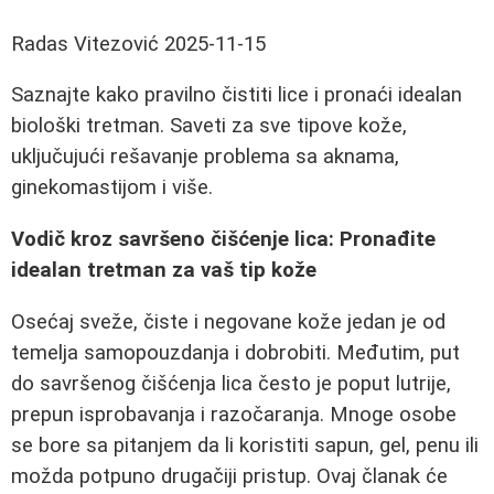
Radas Vitezović
2025-11-15
Saznajte kako pravilno čistiti lice i pronaći idealan
biološki tretman. Saveti za sve tipove kože,
uključujući rešavanje problema sa aknama,
ginekomastijom i više.
Vodič kroz savršeno čišćenje lica: Pronađite
idealan tretman za vaš tip kože
Osećaj sveže, čiste i negovane kože jedan je od
temelja samopouzdanja i dobrobiti. Međutim, put
do savršenog čišćenja lica često je poput lutrije,
prepun isprobavanja i razočaranja. Mnoge osobe
se bore sa pitanjem da li koristiti sapun, gel, penu ili
možda potpuno drugačiji pristup. Ovaj članak će