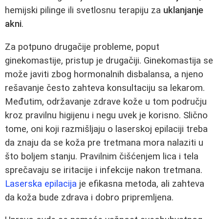
hemijski pilinge ili svetlosnu terapiju za
uklanjanje
akni
.
Za potpuno drugačije probleme, poput
ginekomastije, pristup je drugačiji. Ginekomastija se
može javiti zbog hormonalnih disbalansa, a njeno
rešavanje često zahteva konsultaciju sa lekarom.
Međutim, održavanje zdrave kože u tom području
kroz pravilnu higijenu i negu uvek je korisno. Slično
tome, oni koji razmišljaju o laserskoj epilaciji treba
da znaju da se koža pre tretmana mora nalaziti u
što boljem stanju. Pravilnim čišćenjem lica i tela
sprečavaju se iritacije i infekcije nakon tretmana.
Laserska epilacija
je efikasna metoda, ali zahteva
da koža bude zdrava i dobro pripremljena.