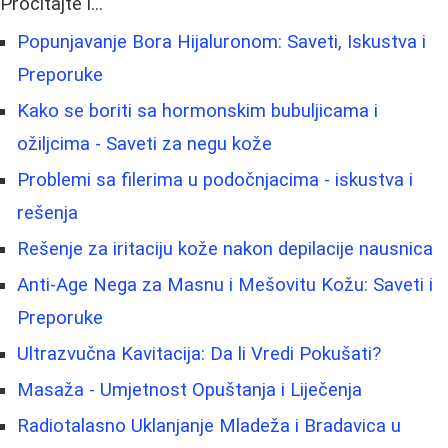
Pročitajte i...
Popunjavanje Bora Hijaluronom: Saveti, Iskustva i
Preporuke
Kako se boriti sa hormonskim bubuljicama i
ožiljcima - Saveti za negu kože
Problemi sa filerima u podočnjacima - iskustva i
rešenja
Rešenje za iritaciju kože nakon depilacije nausnica
Anti-Age Nega za Masnu i Mešovitu Kožu: Saveti i
Preporuke
Ultrazvučna Kavitacija: Da li Vredi Pokušati?
Masaža - Umjetnost Opuštanja i Liječenja
Radiotalasno Uklanjanje Mladeža i Bradavica u