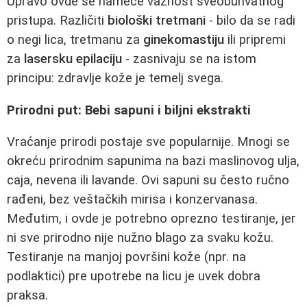
Upravo ovde se nameće važnost sveobuhvatnog
pristupa. Različiti
biološki tretmani
- bilo da se radi
o negi lica, tretmanu za
ginekomastiju
ili pripremi
za
lasersku epilaciju
- zasnivaju se na istom
principu: zdravlje kože je temelj svega.
Prirodni put: Bebi sapuni i biljni ekstrakti
Vraćanje prirodi postaje sve popularnije. Mnogi se
okreću prirodnim sapunima na bazi maslinovog ulja,
caja, nevena ili lavande. Ovi sapuni su često ručno
rađeni, bez veštačkih mirisa i konzervanasa.
Međutim, i ovde je potrebno oprezno testiranje, jer
ni sve prirodno nije nužno blago za svaku kožu.
Testiranje na manjoj površini kože (npr. na
podlaktici) pre upotrebe na licu je uvek dobra
praksa.