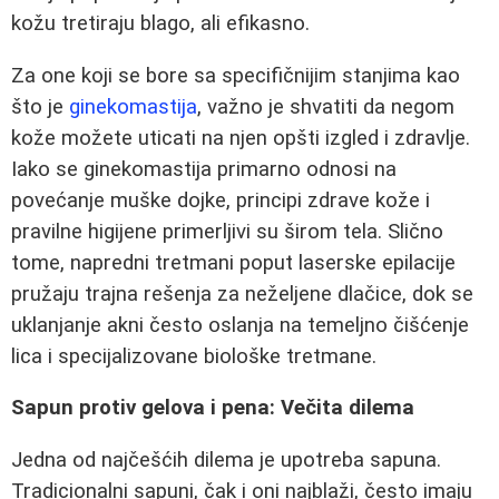
kožu tretiraju blago, ali efikasno.
Za one koji se bore sa specifičnijim stanjima kao
što je
ginekomastija
, važno je shvatiti da negom
kože možete uticati na njen opšti izgled i zdravlje.
Iako se ginekomastija primarno odnosi na
povećanje muške dojke, principi zdrave kože i
pravilne higijene primerljivi su širom tela. Slično
tome, napredni tretmani poput laserske epilacije
pružaju trajna rešenja za neželjene dlačice, dok se
uklanjanje akni često oslanja na temeljno čišćenje
lica i specijalizovane biološke tretmane.
Sapun protiv gelova i pena: Večita dilema
Jedna od najčešćih dilema je upotreba sapuna.
Tradicionalni sapuni, čak i oni najblaži, često imaju