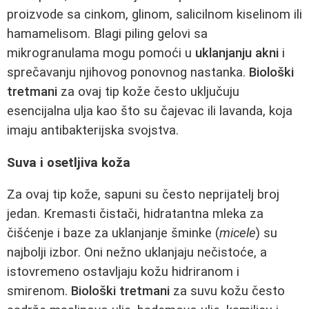
proizvode sa cinkom, glinom, salicilnom kiselinom ili
hamamelisom. Blagi piling gelovi sa
mikrogranulama mogu pomoći u
uklanjanju akni
i
sprečavanju njihovog ponovnog nastanka.
Biološki
tretmani
za ovaj tip kože često uključuju
esencijalna ulja kao što su čajevac ili lavanda, koja
imaju antibakterijska svojstva.
Suva i osetljiva koža
Za ovaj tip kože, sapuni su često neprijatelj broj
jedan. Kremasti čistači, hidratantna mleka za
čišćenje i baze za uklanjanje šminke (
micele
) su
najbolji izbor. Oni nežno uklanjaju nečistoće, a
istovremeno ostavljaju kožu hidriranom i
smirenom.
Biološki tretmani
za suvu kožu često