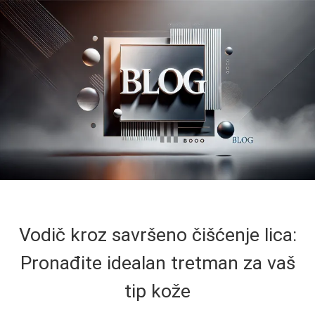
Vodič kroz savršeno čišćenje lica:
Pronađite idealan tretman za vaš
tip kože