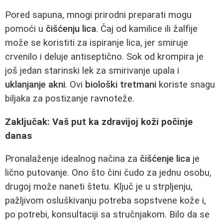
Pored sapuna, mnogi prirodni preparati mogu
pomoći u
čišćenju lica
. Čaj od kamilice ili žalfije
može se koristiti za ispiranje lica, jer smiruje
crvenilo i deluje antiseptično. Sok od krompira je
još jedan starinski lek za smirivanje upala i
uklanjanje akni
. Ovi
biološki tretmani
koriste snagu
biljaka za postizanje ravnoteže.
Zaključak: Vaš put ka zdravijoj koži počinje
danas
Pronalaženje idealnog načina za
čišćenje lica
je
lično putovanje. Ono što čini čudo za jednu osobu,
drugoj može naneti štetu. Ključ je u strpljenju,
pažljivom osluškivanju potreba sopstvene kože i,
po potrebi, konsultaciji sa stručnjakom. Bilo da se