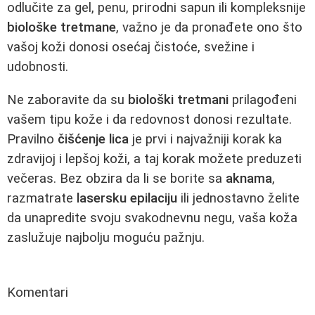
odlučite za gel, penu, prirodni sapun ili kompleksnije
biološke tretmane
, važno je da pronađete ono što
vašoj koži donosi osećaj čistoće, svežine i
udobnosti.
Ne zaboravite da su
biološki tretmani
prilagođeni
vašem tipu kože i da redovnost donosi rezultate.
Pravilno
čišćenje lica
je prvi i najvažniji korak ka
zdravijoj i lepšoj koži, a taj korak možete preduzeti
večeras. Bez obzira da li se borite sa
aknama
,
razmatrate
lasersku epilaciju
ili jednostavno želite
da unapredite svoju svakodnevnu negu, vaša koža
zaslužuje najbolju moguću pažnju.
Komentari