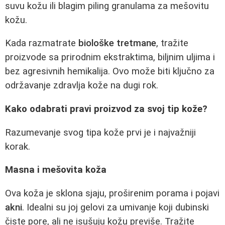
suvu kožu ili blagim piling granulama za mešovitu
kožu.
Kada razmatrate
biološke tretmane
, tražite
proizvode sa prirodnim ekstraktima, biljnim uljima i
bez agresivnih hemikalija. Ovo može biti ključno za
održavanje zdravlja kože na dugi rok.
Kako odabrati pravi proizvod za svoj tip kože?
Razumevanje svog tipa kože prvi je i najvažniji
korak.
Masna i mešovita koža
Ova koža je sklona sjaju, proširenim porama i pojavi
akni
. Idealni su joj gelovi za umivanje koji dubinski
čiste pore, ali ne isušuju kožu previše. Tražite