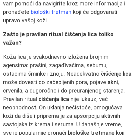
vam pomoći da navigirite kroz more informacija i
pronađete
biološki tretman
koji će odgovarati
upravo vašoj koži.
Zašto je pravilan ritual čišćenja lica toliko
važan?
Koža lica je svakodnevno izložena brojnim
agensima: prašini, zagađivačima, sebumu,
ostacima šminke i znoju. Neadekvatno
čišćenje lica
može dovesti do začepljenih pora, pojave
akni
,
crvenila, a dugoročno i do preuranjenog starenja.
Pravilan ritual
čišćenja lica
nije luksuz, već
neophodnost. On uklanja nečistoće, omogućava
koži da diše i priprema je za apsorpciju aktivnih
sastojaka iz krema i seruma. U današnje vreme,
sve je popularnije pronaći
biološke tretmane
koji