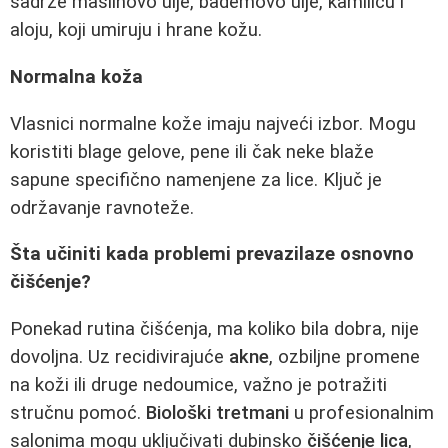
sadrže maslinovo ulje, bademovo ulje, kamilicu i
aloju, koji umiruju i hrane kožu.
Normalna koža
Vlasnici normalne kože imaju najveći izbor. Mogu
koristiti blage gelove, pene ili čak neke blaže
sapune specifično namenjene za lice. Ključ je
održavanje ravnoteže.
Šta učiniti kada problemi prevazilaze osnovno
čišćenje?
Ponekad rutina čišćenja, ma koliko bila dobra, nije
dovoljna. Uz recidivirajuće
akne
, ozbiljne promene
na koži ili druge nedoumice, važno je potražiti
stručnu pomoć.
Biološki tretmani
u profesionalnim
salonima mogu uključivati dubinsko
čišćenje lica
,