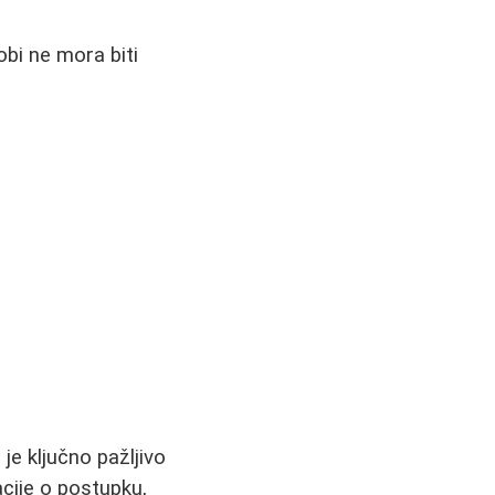
bi ne mora biti
je ključno pažljivo
acije o postupku,