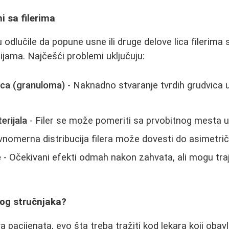
i sa filerima
odlučile da popune usne ili druge delove lica filerima 
ijama. Najčešći problemi uključuju:
ica (granuloma)
- Naknadno stvaranje tvrdih grudvica u
erijala
- Filer se može pomeriti sa prvobitnog mesta u
nomerna distribucija filera može dovesti do asimetri
e
- Očekivani efekti odmah nakon zahvata, ali mogu tra
rog stručnjaka?
 pacijenata, evo šta treba tražiti kod lekara koji obav