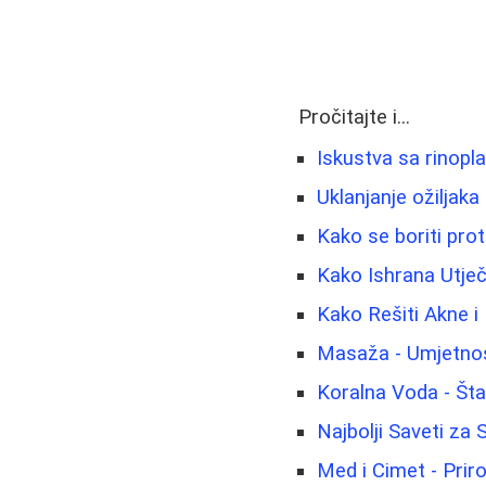
Pročitajte i...
Iskustva sa rinopl
Uklanjanje ožiljaka 
Kako se boriti proti
Kako Ishrana Utje
Kako Rešiti Akne i
Masaža - Umjetnost
Koralna Voda - Šta
Najbolji Saveti za
Med i Cimet - Prir