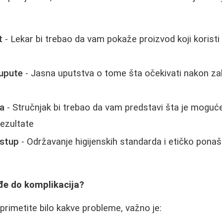
t
- Lekar bi trebao da vam pokaže proizvod koji koristi 
upute
- Jasna uputstva o tome šta očekivati nakon zah
ja
- Stručnjak bi trebao da vam predstavi šta je moguće
ezultate
istup
- Održavanje higijenskih standarda i etičko pona
đe do komplikacija?
rimetite bilo kakve probleme, važno je: