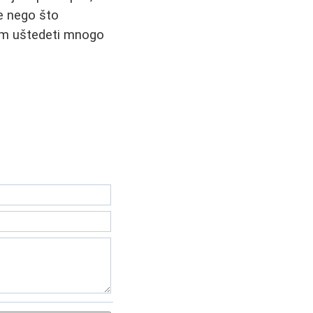
re nego što
vam uštedeti mnogo