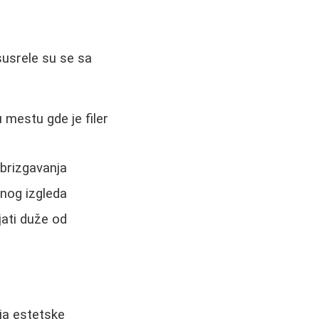
susrele su se sa
 mestu gde je filer
brizgavanja
čnog izgleda
jati duže od
lja estetske