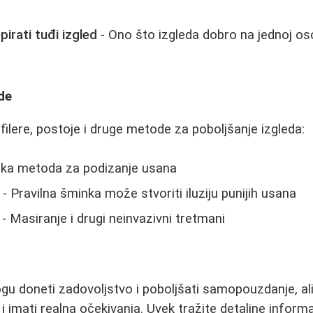
irati tuđi izgled
- Ono što izgleda dobro na jednoj oso
de
filere, postoje i druge metode za poboljšanje izgleda:
ška metoda za podizanje usana
- Pravilna šminka može stvoriti iluziju punijih usana
- Masiranje i drugi neinvazivni tretmani
gu doneti zadovoljstvo i poboljšati samopouzdanje, ali 
i imati realna očekivanja. Uvek tražite detaljne inform