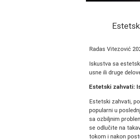
Estetsk
Radas Vitezović
20
Iskustva sa estetsk
usne ili druge delov
Estetski zahvati: I
Estetski zahvati, p
popularni u posledn
sa ozbiljnim proble
se odlučite na taka
tokom i nakon post