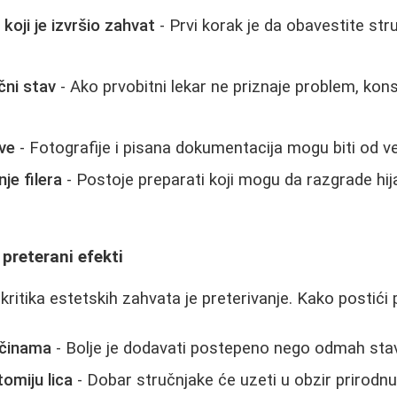
 koji je izvršio zahvat
- Prvi korak je da obavestite stru
čni stav
- Ako prvobitni lekar ne priznaje problem, kon
ve
- Fotografije i pisana dokumentacija mogu biti od v
je filera
- Postoje preparati koji mogu da razgrade hija
 preterani efekti
ritika estetskih zahvata je preterivanje. Kako postići 
ičinama
- Bolje je dodavati postepeno nego odmah stavit
tomiju lica
- Dobar stručnjake će uzeti u obzir prirodnu