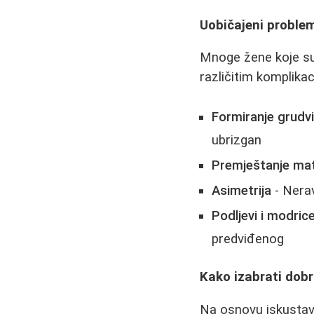
Uobičajeni problem
Mnoge žene koje su 
različitim komplikac
Formiranje grudv
ubrizgan
Premještanje mat
Asimetrija
- Nerav
Podljevi i modric
predviđenog
Kako izabrati dob
Na osnovu iskustava