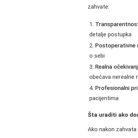
zahvate:
Transparentnos
detalje postupka
Postoperativne 
o sebi
Realna očekivan
obećava nerealne r
Profesionalni pr
pacijentima
Šta uraditi ako do
Ako nakon zahvata p