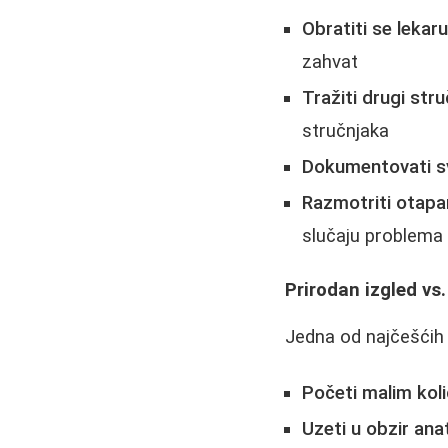
Obratiti se lekaru
zahvat
Tražiti drugi stru
stručnjaka
Dokumentovati s
Razmotriti otapan
slučaju problema
Prirodan izgled vs.
Jedna od najčešćih k
Početi malim kol
Uzeti u obzir ana