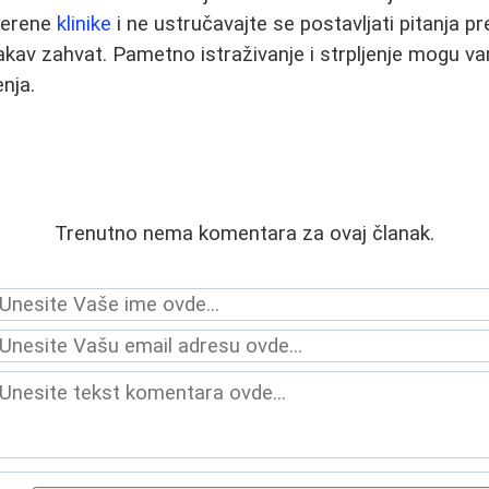
verene
klinike
i ne ustručavajte se postavljati pitanja p
kakav zahvat. Pametno istraživanje i strpljenje mogu 
nja.
Trenutno nema komentara za ovaj članak.