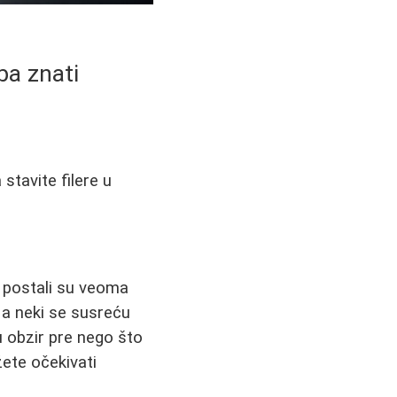
ba znati
stavite filere u
, postali su veoma
 a neki se susreću
 obzir pre nego što
žete očekivati