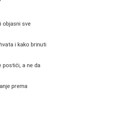
i objasni sve
vata i kako brinuti
 postići, a ne da
šanje prema