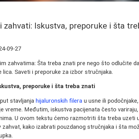
i zahvati: Iskustva, preporuke i šta tre
24-09-27
im zahvatima: Šta treba znati pre nego što odlučite da 
e lica. Saveti i preporuke za izbor stručnjaka.
skustva, preporuke i šta treba znati
oput stavljanja
hijaluronskih filera
u usne ili podočnjake
je vreme. Međutim, iskustva pacijenata često variraju,
mima. U ovom tekstu ćemo razmotriti šta treba uzeti u
v zahvat, kako izabrati pouzdanog stručnjaka i šta mo
upka.