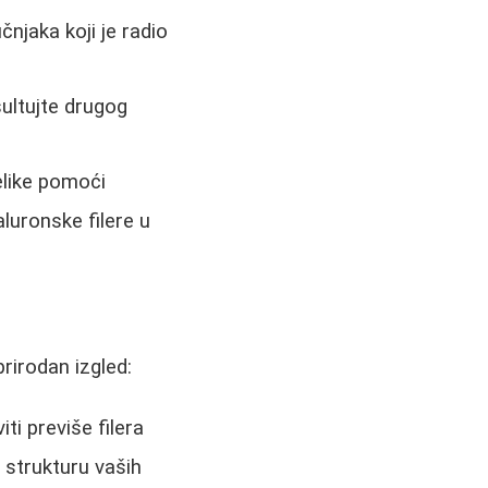
čnjaka koji je radio
sultujte drugog
elike pomoći
luronske filere u
prirodan izgled:
i previše filera
 strukturu vaših