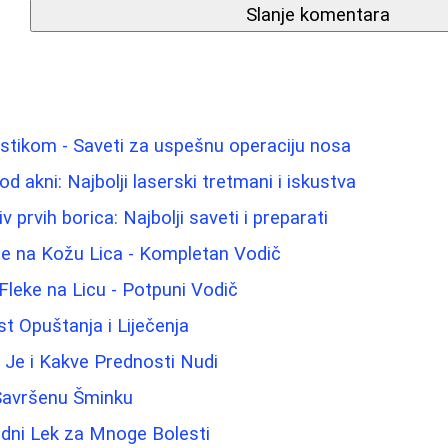
Slanje komentara
astikom - Saveti za uspešnu operaciju nosa
od akni: Najbolji laserski tretmani i iskustva
v prvih borica: Najbolji saveti i preparati
če na Kožu Lica - Kompletan Vodič
 Fleke na Licu - Potpuni Vodič
 Opuštanja i Liječenja
 Je i Kakve Prednosti Nudi
 Savršenu Šminku
odni Lek za Mnoge Bolesti