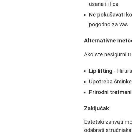
usana ili lica
Ne pokušavati kop
pogodno za vas
Alternativne meto
Ako ste nesigurni u 
Lip lifting
- Hirur
Upotreba šminke
Prirodni tretmani
Zaključak
Estetski zahvati mo
odabrati stručnjaka 