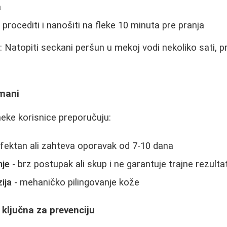
a
, procediti i nanošiti na fleke 10 minuta pre pranja
a
: Natopiti seckani peršun u mekoj vodi nekoliko sati, pro
tmani
neke korisnice preporučuju:
fektan ali zahteva oporavak od 7-10 dana
nje
- brz postupak ali skup i ne garantuje trajne rezulta
ija
- mehaničko pilingovanje kože
 ključna za prevenciju