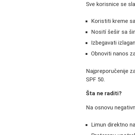
Sve korisnice se sl
Koristiti kreme s
Nosití šešir sa 
Izbegavati izlaga
Obnoviti nanos z
Najpreporučenije z
SPF 50.
Šta ne raditi?
Na osnovu negativni
Limun direktno na 