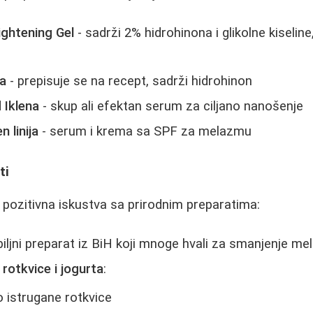
ightening Gel
- sadrži 2% hidrohinona i glikolne kiselin
a
- prepisuje se na recept, sadrži hidrohinon
 Iklena
- skup ali efektan serum za ciljano nanošenje
 linija
- serum i krema sa SPF za melazmu
ti
 pozitivna iskustva sa prirodnim preparatima:
biljni preparat iz BiH koji mnoge hvali za smanjenje m
rotkvice i jogurta
:
o istrugane rotkvice