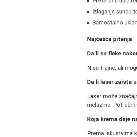
Preteranu upotre
Izlaganje suncu t
Samostalno uklanj
Najčešća pitanja
Da li su fleke nak
Nisu trajne, ali mog
Da li laser zaista 
Laser može značajno
melazme. Potrebni s
Koja krema daje na
Prema iskustvima ko