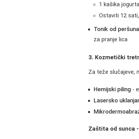
1 kašika jogurt
Ostaviti 12 sati
Tonik od peršun
za pranje lica
3. Kozmetički tre
Za teže slučajeve, 
Hemijski piling
- e
Lasersko uklanja
Mikrodermoabraz
Zaštita od sunca -