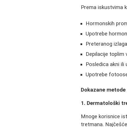
Prema iskustvima ko
Hormonskih prome
Upotrebe hormona
Preteranog izlag
Depilacije topli
Posledica akni ili
Upotrebe fotooset
Dokazane metode z
1. Dermatološki t
Mnoge korisnice is
tretmana. Najčešće 