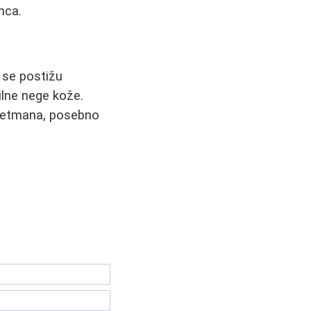
nca.
i se postižu
lne nege kože.
tretmana, posebno