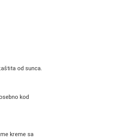
zaštita od sunca.
 posebno kod
zime kreme sa