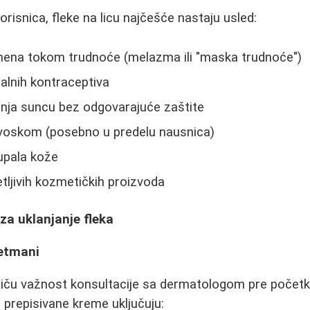
risnica, fleke na licu najčešće nastaju usled:
na tokom trudnoće (melazma ili "maskа trudnoće")
lnih kontraceptiva
anja suncu bez odgovarajuće zaštite
m voskom (posebno u predelu nausnica)
 upala kože
ljivih kozmetičkih proizvoda
a uklanjanje fleka
retmani
tiču važnost konsultacije sa dermatologom pre početk
prepisivane kreme uključuju: