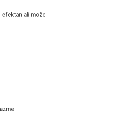
e, efektan ali može
elazme