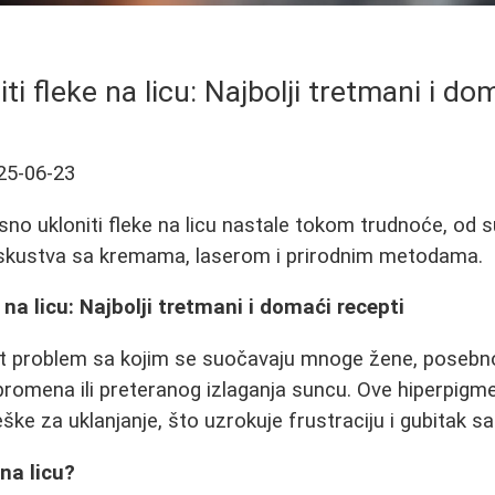
ti fleke na licu: Najbolji tretmani i do
25-06-23
sno ukloniti fleke na licu nastale tokom trudnoće, od 
iskustva sa kremama, laserom i prirodnim metodama.
 na licu: Najbolji tretmani i domaći recepti
t problem sa kojim se suočavaju mnoge žene, posebn
romena ili preteranog izlaganja suncu. Ove hiperpigme
eške za uklanjanje, što uzrokuje frustraciju i gubitak 
na licu?