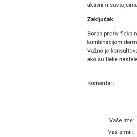
aktivnim sastojcima 
Zaključak
Borba protiv fleka n
kombinacijom derma
Važno je konsultov
ako su fleke nastal
Komentari
Vaše ime:
Vaš email: