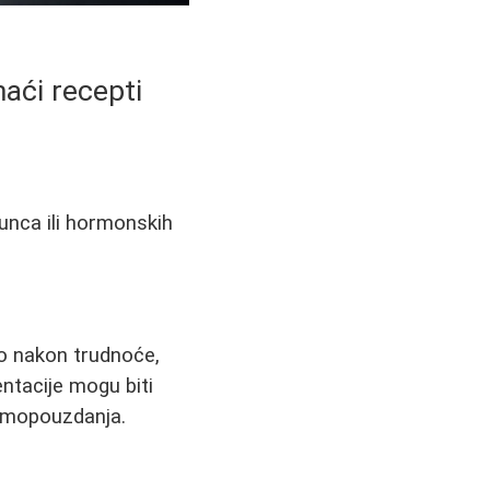
maći recepti
sunca ili hormonskih
o nakon trudnoće,
ntacije mogu biti
samopouzdanja.