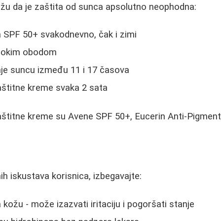
ažu da je zaštita od sunca apsolutno neophodna:
a SPF 50+ svakodnevno, čak i zimi
širokim obodom
nje suncu između 11 i 17 časova
aštitne kreme svaka 2 sata
aštitne kreme su Avene SPF 50+, Eucerin Anti-Pigmen
h iskustava korisnica, izbegavajte:
kožu - može izazvati iritaciju i pogoršati stanje