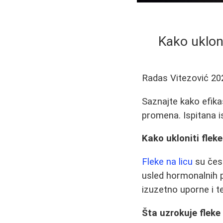
Kako ukloni
Radas Vitezović
20
Saznajte kako efika
promena. Ispitana 
Kako ukloniti fleke
Fleke na licu
su čes
usled hormonalnih p
izuzetno uporne i t
Šta uzrokuje fleke 