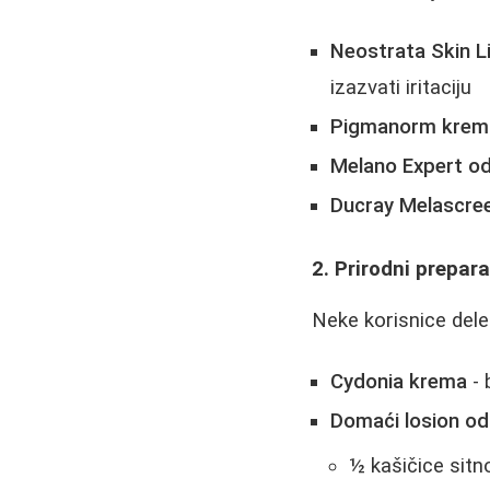
Neostrata Skin L
izazvati iritaciju
Pigmanorm krem
Melano Expert od
Ducray Melascreen
2. Prirodni prepara
Neke korisnice dele
Cydonia krema
- 
Domaći losion od 
½ kašičice sitn