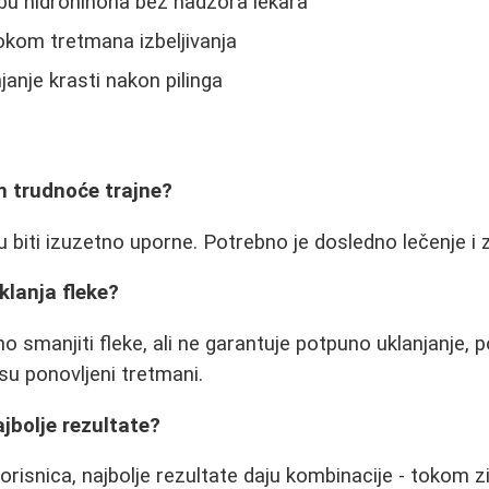
bu hidrohinona bez nadzora lekara
okom tretmana izbeljivanja
anje krasti nakon pilinga
on trudnoće trajne?
u biti izuzetno uporne. Potrebno je dosledno lečenje i 
uklanja fleke?
 smanjiti fleke, ali ne garantuje potpuno uklanjanje,
u ponovljeni tretmani.
jbolje rezultate?
risnica, najbolje rezultate daju kombinacije - tokom 