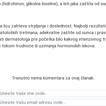
(hidrohinon, glikolne kiseline), a leti jaka zaštita od su
a licu zahteva strpljenje i doslednost. Najbolji rezultat
toloških tretmana, adekvatne zaštite od sunca i pravi
ati dermatologa pre početka bilo kakvog intenzivnog 
e tokom trudnoće ili uzimanja hormonskih lekova.
Trenutno nema komentara za ovaj članak.