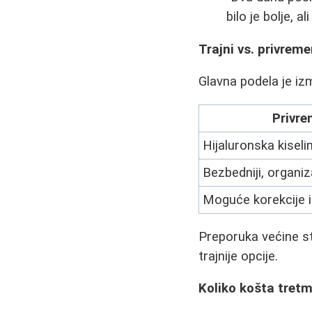
bilo je bolje, 
Trajni vs. privremen
Glavna podela je izm
Privrem
Hijaluronska kiseli
Bezbedniji, organi
Moguće korekcije 
Preporuka većine st
trajnije opcije.
Koliko košta tretm