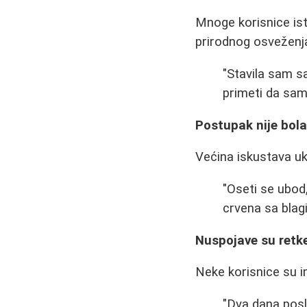
Mnoge korisnice ist
prirodnog osveženja
"Stavila sam sa
primeti da sam 
Postupak nije bol
Većina iskustava uk
"Oseti se ubod,
crvena sa blag
Nuspojave su retk
Neke korisnice su 
"Dva dana posl