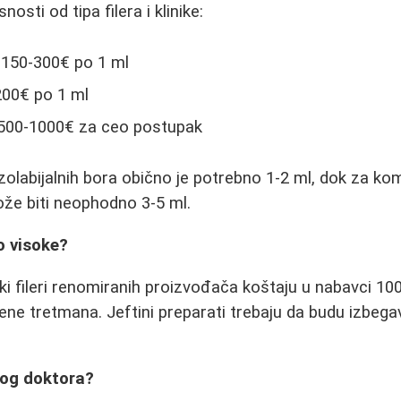
nosti od tipa filera i klinike:
i: 150-300€ po 1 ml
200€ po 1 ml
500-1000€ za ceo postupak
olabijalnih bora obično je potrebno 1-2 ml, dok za ko
može biti neophodno 3-5 ml.
o visoke?
ski fileri renomiranih proizvođača koštaju u nabavci 10
ene tretmana. Jeftini preparati trebaju da budu izbegav
rog doktora?