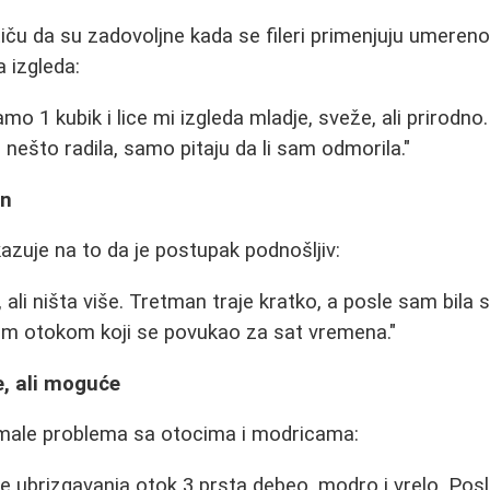
iču da su zadovoljne kada se fileri primenjuju umereno,
 izgleda:
mo 1 kubik i lice mi izgleda mladje, sveže, ali prirodno
nešto radila, samo pitaju da li sam odmorila."
an
azuje na to da je postupak podnošljiv:
 ali ništa više. Tretman traje kratko, a posle sam bil
im otokom koji se povukao za sat vremena."
e, ali moguće
imale problema sa otocima i modricama:
e ubrizgavanja otok 3 prsta debeo, modro i vrelo. Po