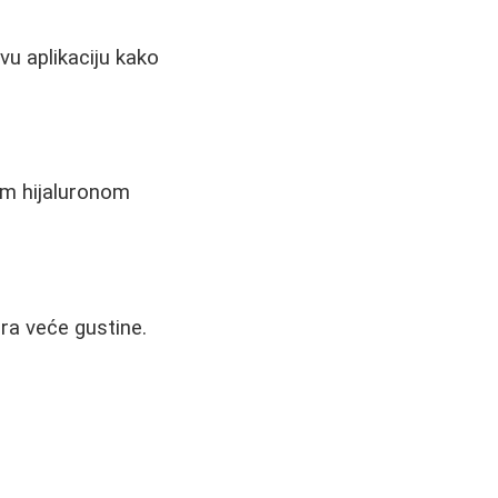
vu aplikaciju kako
jim hijaluronom
ra veće gustine.