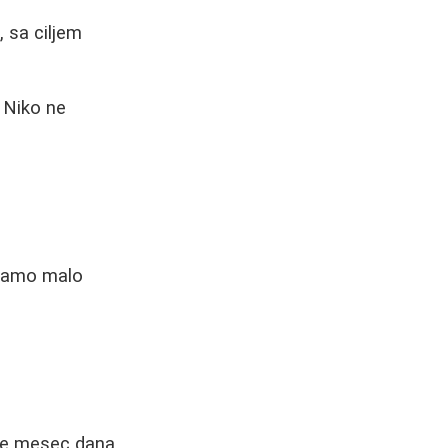
 sa ciljem
. Niko ne
a samo malo
sle mesec dana