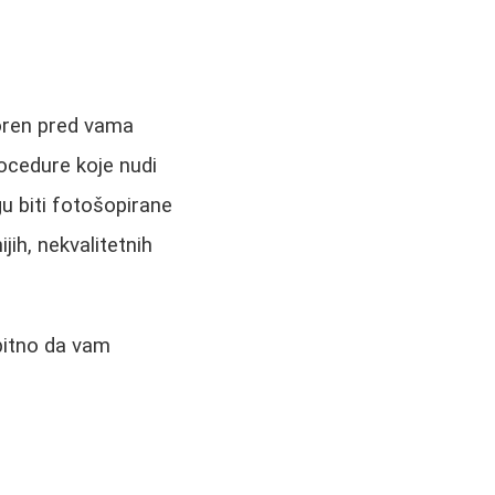
voren pred vama
rocedure koje nudi
gu biti fotošopirane
jih, nekvalitetnih
 bitno da vam