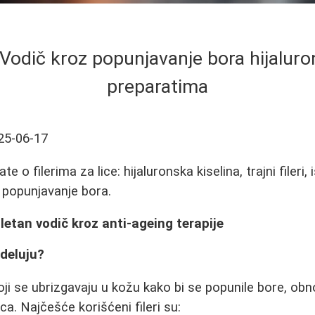
e: Vodič kroz popunjavanje bora hijalu
preparatima
25-06-17
e o filerima za lice: hijaluronska kiselina, trajni fileri,
 popunjavanje bora.
pletan vodič kroz anti-ageing terapije
 deluju?
koji se ubrizgavaju u kožu kako bi se popunile bore, obn
ca. Najčešće korišćeni fileri su: