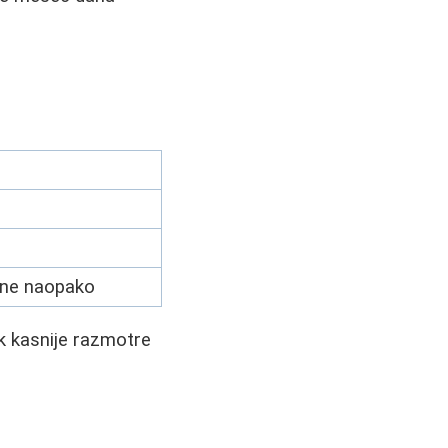
ene naopako
ek kasnije razmotre