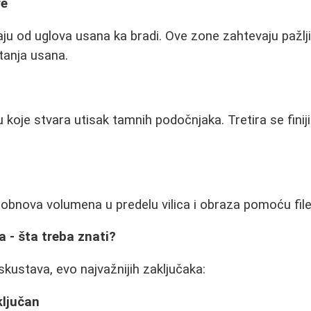
re
aju od uglova usana ka bradi. Ove zone zahtevaju pažlji
tanja usana.
u koje stvara utisak tamnih podočnjaka. Tretira se fini
 obnova volumena u predelu vilica i obraza pomoću file
a - šta treba znati?
skustava, evo najvažnijih zaključaka:
ključan