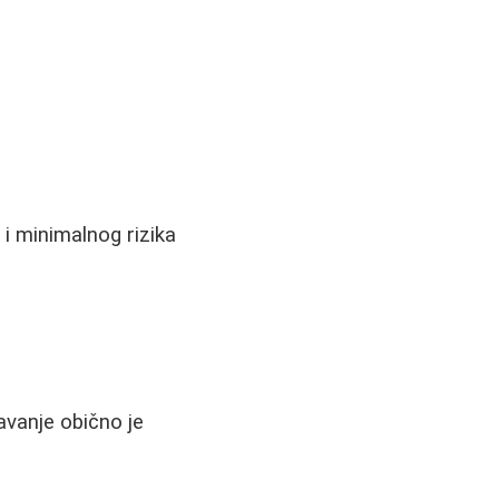
i
i minimalnog rizika
avanje obično je