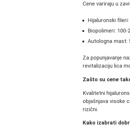
Cene variraju u zavis
Hijaluronski filer
Biopolimeri: 100-
Autologna mast: 
Za popunjavanje naz
revitalizaciju lica 
Zašto su cene tak
Kvalitetni hijaluron
objašnjava visoke c
rizični.
Kako izabrati dob