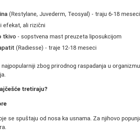
ina
(Restylane, Juvederm, Teosyal) - traju 6-18 mesec
i efekat, ali rizični
 tkivo
- sopstvena mast preuzeta liposukcijom
apatit
(Radiesse) - traje 12-18 meseci
 najpopularniji zbog prirodnog raspadanja u organizmu 
ja.
ajčešće tretiraju?
ore
oje se spuštaju od nosa ka usnama. Za njihovo popunj
ra.