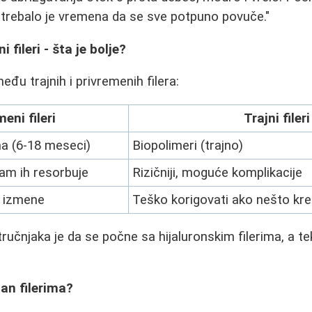
ali trebalo je vremena da se sve potpuno povuče."
i fileri - šta je bolje?
eđu trajnih i privremenih filera:
eni fileri
Trajni fileri
na (6-18 meseci)
Biopolimeri (trajno)
zam ih resorbuje
Rizičniji, moguće komplikacije
i izmene
Teško korigovati ako nešto kr
ručnjaka je da se počne sa hijaluronskim filerima, a t
an filerima?