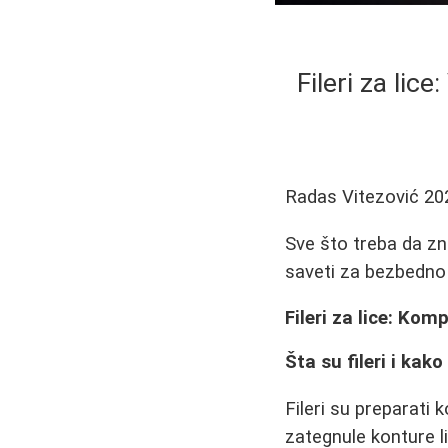
Fileri za lic
Radas Vitezović
20
Sve što treba da znat
saveti za bezbedno
Fileri za lice: Kom
Šta su fileri i kako
Fileri su preparati 
zategnule konture li