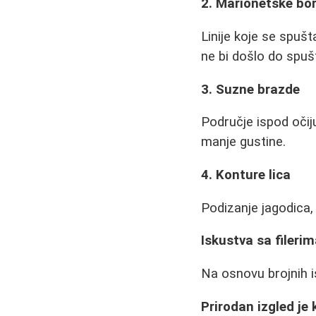
2. Marionetske bo
Linije koje se spušt
ne bi došlo do spuš
3. Suzne brazde
Područje ispod očij
manje gustine.
4. Konture lica
Podizanje jagodica,
Iskustva sa filerim
Na osnovu brojnih i
Prirodan izgled je 