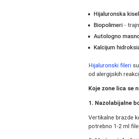
Hijaluronska kisel
Biopolimeri
- trajn
Autologno masno
Kalcijum hidroksi
Hijaluronski fileri
su
od alergijskih reakci
Koje zone lica se n
1. Nazolabijalne b
Vertikalne brazde k
potrebno 1-2 ml file