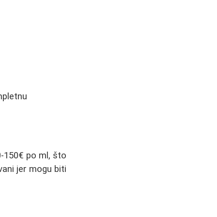
mpletnu
0-150€ po ml, što
ani jer mogu biti