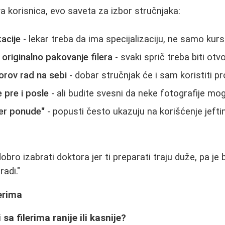
 korisnica, evo saveta za izbor stručnjaka:
kacije
- lekar treba da ima specijalizaciju, ne samo kurs
 originalno pakovanje filera
- svaki sprič treba biti ot
orov rad na sebi
- dobar stručnjak će i sam koristiti p
 pre i posle
- ali budite svesni da neke fotografije mo
er ponude"
- popusti često ukazuju na korišćenje jeftini
dobro izabrati doktora jer ti preparati traju duže, pa je
adi."
lerima
i sa filerima ranije ili kasnije?