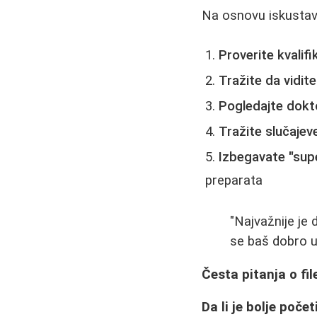
Na osnovu iskustava
Proverite kvalifi
Tražite da vidite
Pogledajte dokt
Tražite slučajeve
Izbegavate "sup
preparata
"Najvažnije je 
se baš dobro ur
Česta pitanja o fi
Da li je bolje počet