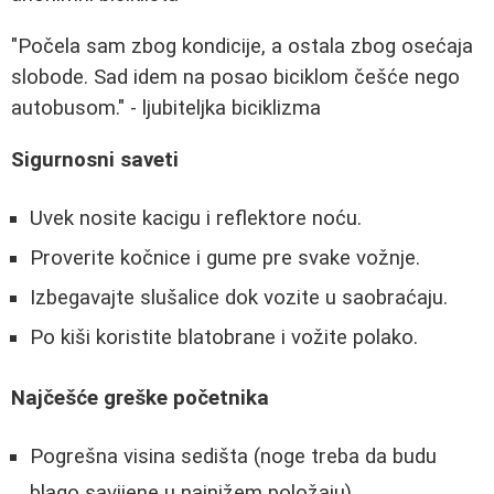
"Počela sam zbog kondicije, a ostala zbog osećaja
slobode. Sad idem na posao biciklom češće nego
autobusom." - ljubiteljka biciklizma
Sigurnosni saveti
Uvek nosite kacigu i reflektore noću.
Proverite kočnice i gume pre svake vožnje.
Izbegavajte slušalice dok vozite u saobraćaju.
Po kiši koristite blatobrane i vožite polako.
Najčešće greške početnika
Pogrešna visina sedišta (noge treba da budu
blago savijene u najnižem položaju).