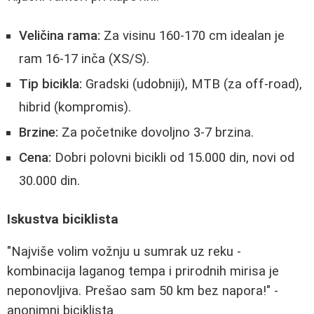
Veličina rama:
Za visinu 160-170 cm idealan je
ram 16-17 inča (XS/S).
Tip bicikla:
Gradski (udobniji), MTB (za off-road),
hibrid (kompromis).
Brzine:
Za početnike dovoljno 3-7 brzina.
Cena:
Dobri polovni bicikli od 15.000 din, novi od
30.000 din.
Iskustva biciklista
"Najviše volim vožnju u sumrak uz reku -
kombinacija laganog tempa i prirodnih mirisa je
neponovljiva. Prešao sam 50 km bez napora!" -
anonimni biciklista