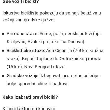
Gde voziti bicikl?
Iskustva biciklista pokazuju da se najviše uživa u
vožnji van gradske gužve:
Prirodne staze:
Šume, polja, seoski putevi (npr.
Kraljevac, Avalski put, okolina Dunava).
Biciklističke staze:
Ada Ciganlija (7-8 km kružna
staza), Kej od Toplane do Ostružničkog mosta
(15 km), Novi Beograd staze.
Gradske vožnje:
Izbegavati prometne arterije -
bolje sporedne ulice ili parkovi.
Kako izabrati pravi bicikl?
Ključni faktori pri kupovini: