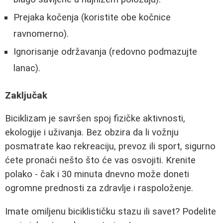
Prejaka kočenja (koristite obe kočnice
ravnomerno).
Ignorisanje održavanja (redovno podmazujte
lanac).
Zaključak
Biciklizam je savršen spoj fizičke aktivnosti,
ekologije i uživanja. Bez obzira da li vožnju
posmatrate kao rekreaciju, prevoz ili sport, sigurno
ćete pronaći nešto što će vas osvojiti. Krenite
polako - čak i 30 minuta dnevno može doneti
ogromne prednosti za zdravlje i raspoloženje.
Imate omiljenu biciklističku stazu ili savet? Podelite