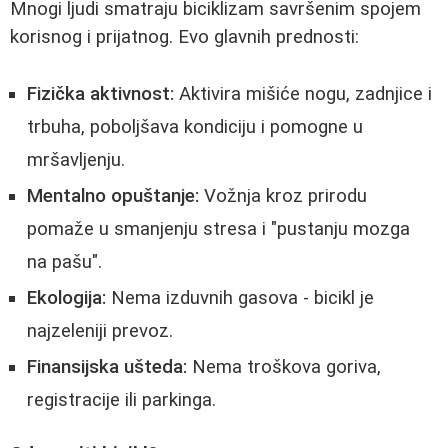
Mnogi ljudi smatraju biciklizam savršenim spojem
korisnog i prijatnog. Evo glavnih prednosti:
Fizička aktivnost:
Aktivira mišiće nogu, zadnjice i
trbuha, poboljšava kondiciju i pomogne u
mršavljenju.
Mentalno opuštanje:
Vožnja kroz prirodu
pomaže u smanjenju stresa i "pustanju mozga
na pašu".
Ekologija:
Nema izduvnih gasova - bicikl je
najzeleniji prevoz.
Finansijska ušteda:
Nema troškova goriva,
registracije ili parkinga.