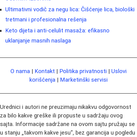
Ultimativni vodič za negu lica: Čišćenje lica, biološki
tretmani i profesionalna rešenja
Keto dijeta i anti-celulit masaža: efikasno
uklanjanje masnih naslaga
O nama
|
Kontakt
|
Politika privatnosti
|
Uslovi
korišćenja
|
Marketinški servisi
Urednici i autori ne preuzimaju nikakvu odgovornost
za bilo kakve greške ili propuste u sadržaju ovog
sajta. Informacije sadržane na ovom sajtu pružaju se
u stanju „takvom kakve jesu“, bez garancija u pogledu