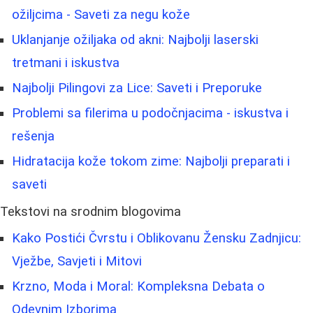
ožiljcima - Saveti za negu kože
Uklanjanje ožiljaka od akni: Najbolji laserski
tretmani i iskustva
Najbolji Pilingovi za Lice: Saveti i Preporuke
Problemi sa filerima u podočnjacima - iskustva i
rešenja
Hidratacija kože tokom zime: Najbolji preparati i
saveti
Tekstovi na srodnim blogovima
Kako Postići Čvrstu i Oblikovanu Žensku Zadnjicu:
Vježbe, Savjeti i Mitovi
Krzno, Moda i Moral: Kompleksna Debata o
Odevnim Izborima