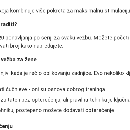
oja kombinuje više pokreta za maksimalnu stimulaciju
raditi?
0 ponavljanja po seriji za svaku vežbu. Možete početi 
ati broj kako napredujete.
a vežba za žene
ivi kada je reč o oblikovanju zadnjice. Evo nekoliko kl
ti čučnjeve - oni su osnova dobrog treninga
ultate i bez opterećenja, ali pravilna tehnika je ključn
ehniku, postepeno možete dodavati opterećenje
ćenju