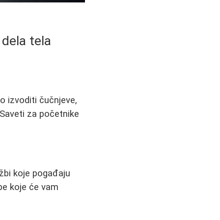
 dela tela
o izvoditi čučnjeve,
 Saveti za početnike
ežbi koje pogađaju
žbe koje će vam