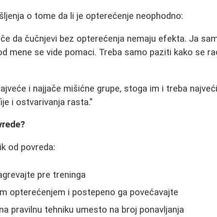
išljenja o tome da li je opterećenje neophodno:
iče da čučnjevi bez opterećenja nemaju efekta. Ja sa
od mene se vide pomaci. Treba samo paziti kako se rad
ajveće i najjače mišićne grupe, stoga im i treba najveć
je i ostvarivanja rasta."
vrede?
zik od povreda:
grevajte pre treninga
im opterećenjem i postepeno ga povećavajte
na pravilnu tehniku umesto na broj ponavljanja