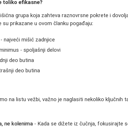
 toliko efikasne?
mišićna grupa koja zahteva raznovrsne pokrete i dovolj
je su prikazane u ovom članku pogađaju:
 najveći mišić zadnjice
minimus - spoljašnji delovi
dnji deo butina
trašnji deo butina
 na listu vežbi, važno je naglasiti nekoliko ključnih t
a, ne kolenima
- Kada se dižete iz čučnja, fokusirajte s