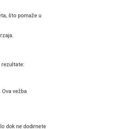
eta, što pomaže u
rzaja.
 rezultate:
. Ova vežba
elo dok ne dodirnete