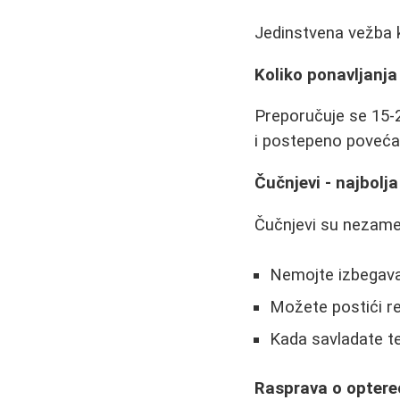
Jedinstvena vežba k
Koliko ponavljanja 
Preporučuje se 15-2
i postepeno povećav
Čučnjevi - najbolj
Čučnjevi su nezamenj
Nemojte izbegava
Možete postići rez
Kada savladate t
Rasprava o optere