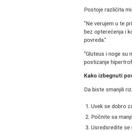
Postoje različita m
"Ne verujem u te pr
bez opterećenja i k
povreda."
"Gluteus i noge su n
postizanje hipertrofi
Kako izbegnuti po
Da biste smanjili ri
Uvek se dobro za
Počnite sa manj
Usredsredite se 