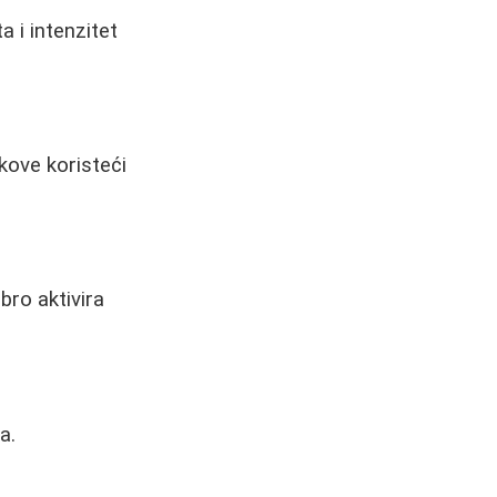
 i intenzitet
ukove koristeći
bro aktivira
a.