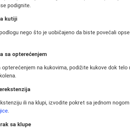
se podignite.
a kutiji
 podlogu nego što je uobičajeno da biste povećali opse
va sa opterećenjem
a opterećenjem na kukovima, podižite kukove dok telo 
kolena.
erekstenzija
kstenziju ili na klupi, izvodite pokret sa jednom nogom
jice
.
rak sa klupe