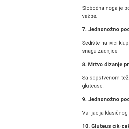
Slobodna noga je po
vežbe.
7. Jednonožno pod
Sedište na ivici kl
snagu zadnjice.
8. Mrtvo dizanje p
Sa sopstvenom težin
gluteuse.
9. Jednonožno pod
Varijacija klasično
10. Gluteus cik-ca