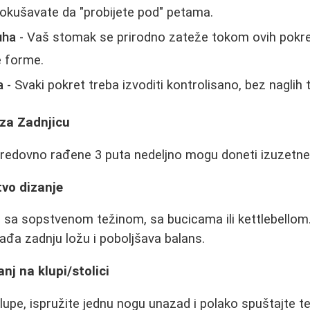
okušavate da "probijete pod" petama.
uha
- Vaš stomak se prirodno zateže tokom ovih pokr
e forme.
a
- Svaki pokret treba izvoditi kontrolisano, bez naglih t
 za Zadnjicu
e redovno rađene 3 puta nedeljno mogu doneti izuzetne
vo dizanje
 sa sopstvenom težinom, sa bucicama ili kettlebellom
đa zadnju ložu i poboljšava balans.
nj na klupi/stolici
klupe, ispružite jednu nogu unazad i polako spuštajte t