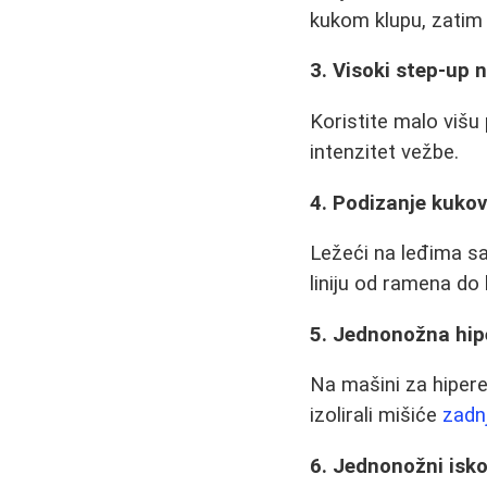
kukom klupu, zatim 
3. Visoki step-up n
Koristite malo višu
intenzitet vežbe.
4. Podizanje kuko
Ležeći na leđima s
liniju od ramena do 
5. Jednonožna hip
Na mašini za hipere
izolirali mišiće
zadn
6. Jednonožni isko