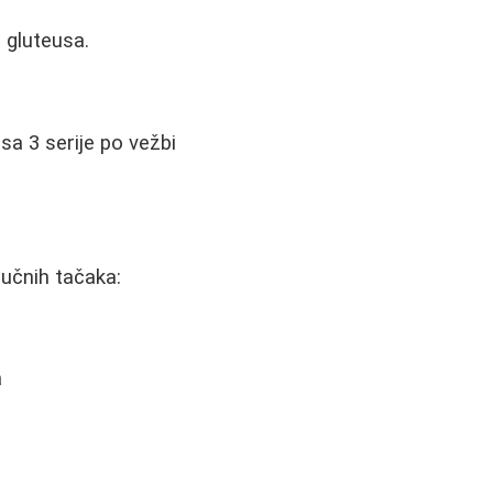
 gluteusa.
sa 3 serije po vežbi
jučnih tačaka:
a