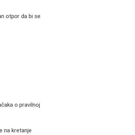
an otpor da bi se
ačaka o pravilnoj
e na kretanje