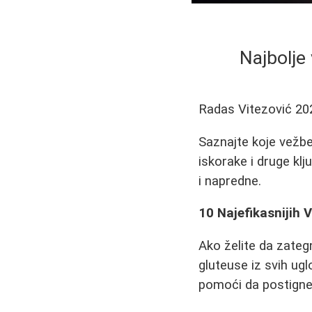
Najbolje 
Radas Vitezović
20
Saznajte koje vežbe
iskorake i druge kl
i napredne.
10 Najefikasnijih 
Ako želite da zategn
gluteuse iz svih ug
pomoći da postignet