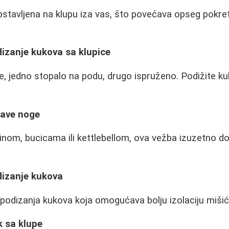
stavljena na klupu iza vas, što povećava opseg pokreta
izanje kukova sa klupice
upe, jedno stopalo na podu, drugo ispruženo. Podižite k
rave noge
om, bucicama ili kettlebellom, ova vežba izuzetno do
izanje kukova
g podizanja kukova koja omogućava bolju izolaciju mišić
k sa klupe