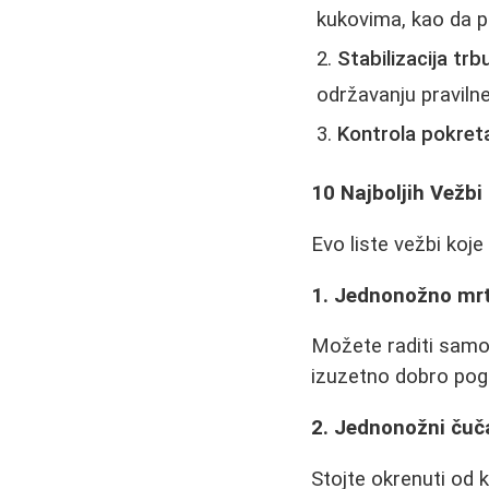
kukovima, kao da p
Stabilizacija trb
održavanju praviln
Kontrola pokret
10 Najboljih Vežbi
Evo liste vežbi koj
1. Jednonožno mrt
Možete raditi samo
izuzetno dobro poga
2. Jednonožni čuča
Stojte okrenuti od 