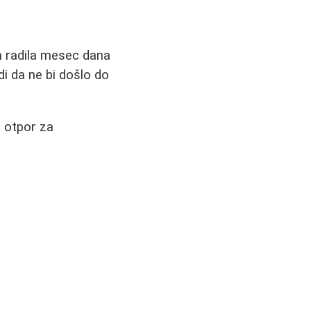
m radila mesec dana
i da ne bi došlo do
i otpor za