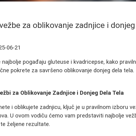
vežbe za oblikovanje zadnjice i donjeg
25-06-21
 najbolje pogađaju gluteuse i kvadricepse, kako praviln
jučne pokrete za savršeno oblikovanje donjeg dela tela.
Vežbi za Oblikovanje Zadnjice i Donjeg Dela Tela
ete i oblikujete zadnjicu, ključ je u pravilnom izboru v
lova. U ovom vodiču ćemo vam predstaviti najbolje ve
e željene rezultate.