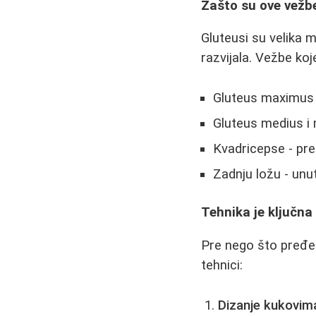
Zašto su ove vežbe
Gluteusi su velika 
razvijala. Vežbe ko
Gluteus maximus -
Gluteus medius i 
Kvadricepse - pre
Zadnju ložu - unu
Tehnika je ključna
Pre nego što pređemo
tehnici:
Dizanje kukovim