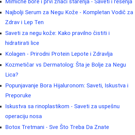
Mimične bore i prvi znaci starenja - Saveti i rešenja
Najbolji Serum za Negu Kože - Kompletan Vodič za
Zdrav i Lep Ten
Saveti za negu kože: Kako pravilno čistiti i
hidratirati lice
Kolagen - Prirodni Protein Lepote i Zdravlja
Kozmetičar vs Dermatolog: Šta je Bolje za Negu
Lica?
Popunjavanje Bora Hijaluronom: Saveti, Iskustva i
Preporuke
Iskustva sa rinoplastikom - Saveti za uspešnu
operaciju nosa
Botox Tretmani - Sve Što Treba Da Znate