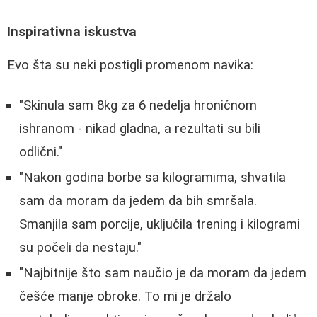
Inspirativna iskustva
Evo šta su neki postigli promenom navika:
"Skinula sam 8kg za 6 nedelja hroničnom
ishranom - nikad gladna, a rezultati su bili
odlični."
"Nakon godina borbe sa kilogramima, shvatila
sam da moram da jedem da bih smršala.
Smanjila sam porcije, uključila trening i kilogrami
su počeli da nestaju."
"Najbitnije što sam naučio je da moram da jedem
češće manje obroke. To mi je držalo