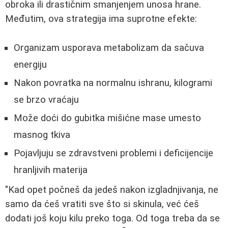
obroka ili drastičnim smanjenjem unosa hrane.
Međutim, ova strategija ima suprotne efekte:
Organizam usporava metabolizam da sačuva
energiju
Nakon povratka na normalnu ishranu, kilogrami
se brzo vraćaju
Može doći do gubitka mišićne mase umesto
masnog tkiva
Pojavljuju se zdravstveni problemi i deficijencije
hranljivih materija
"Kad opet počneš da jedeš nakon izgladnjivanja, ne
samo da ćeš vratiti sve što si skinula, već ćeš
dodati još koju kilu preko toga. Od toga treba da se