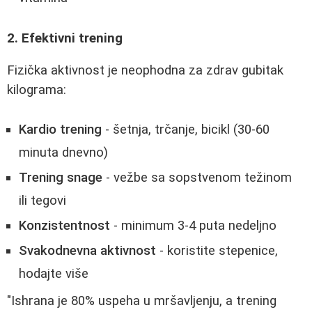
2. Efektivni trening
Fizička aktivnost je neophodna za zdrav gubitak
kilograma:
Kardio trening
- šetnja, trčanje, bicikl (30-60
minuta dnevno)
Trening snage
- vežbe sa sopstvenom težinom
ili tegovi
Konzistentnost
- minimum 3-4 puta nedeljno
Svakodnevna aktivnost
- koristite stepenice,
hodajte više
"Ishrana je 80% uspeha u mršavljenju, a trening