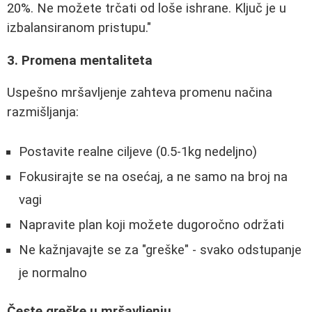
20%. Ne možete trčati od loše ishrane. Ključ je u
izbalansiranom pristupu."
3. Promena mentaliteta
Uspešno mršavljenje zahteva promenu načina
razmišljanja:
Postavite realne ciljeve (0.5-1kg nedeljno)
Fokusirajte se na osećaj, a ne samo na broj na
vagi
Napravite plan koji možete dugoročno održati
Ne kažnjavajte se za "greške" - svako odstupanje
je normalno
Česte greške u mršavljenju