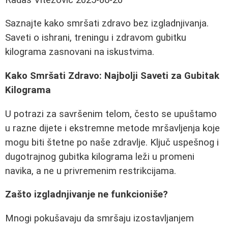
Saznajte kako smršati zdravo bez izgladnjivanja.
Saveti o ishrani, treningu i zdravom gubitku
kilograma zasnovani na iskustvima.
Kako Smršati Zdravo: Najbolji Saveti za Gubitak
Kilograma
U potrazi za savršenim telom, često se upuštamo
u razne dijete i ekstremne metode mršavljenja koje
mogu biti štetne po naše zdravlje. Ključ uspešnog i
dugotrajnog gubitka kilograma leži u promeni
navika, a ne u privremenim restrikcijama.
Zašto izgladnjivanje ne funkcioniše?
Mnogi pokušavaju da smršaju izostavljanjem