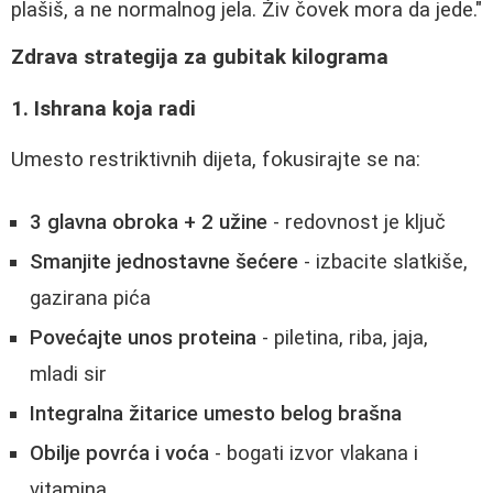
plašiš, a ne normalnog jela. Živ čovek mora da jede."
Zdrava strategija za gubitak kilograma
1. Ishrana koja radi
Umesto restriktivnih dijeta, fokusirajte se na:
3 glavna obroka + 2 užine
- redovnost je ključ
Smanjite jednostavne šećere
- izbacite slatkiše,
gazirana pića
Povećajte unos proteina
- piletina, riba, jaja,
mladi sir
Integralna žitarice umesto belog brašna
Obilje povrća i voća
- bogati izvor vlakana i
vitamina