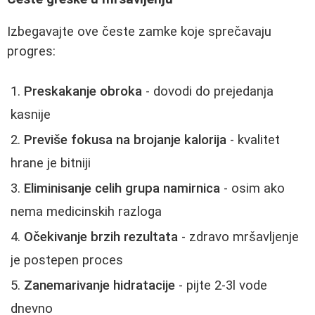
Izbegavajte ove česte zamke koje sprečavaju
progres:
Preskakanje obroka
- dovodi do prejedanja
kasnije
Previše fokusa na brojanje kalorija
- kvalitet
hrane je bitniji
Eliminisanje celih grupa namirnica
- osim ako
nema medicinskih razloga
Očekivanje brzih rezultata
- zdravo mršavljenje
je postepen proces
Zanemarivanje hidratacije
- pijte 2-3l vode
dnevno