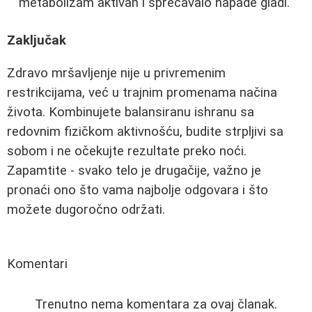
metabolizam aktivan i sprečavalo napade gladi."
Zaključak
Zdravo mršavljenje nije u privremenim
restrikcijama, već u trajnim promenama načina
života. Kombinujete balansiranu ishranu sa
redovnim fizičkom aktivnošću, budite strpljivi sa
sobom i ne očekujte rezultate preko noći.
Zapamtite - svako telo je drugačije, važno je
pronaći ono što vama najbolje odgovara i što
možete dugoročno održati.
Komentari
Trenutno nema komentara za ovaj članak.