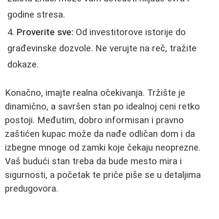
godine stresa.
Proverite sve:
Od investitorove istorije do
građevinske dozvole. Ne verujte na reč, tražite
dokaze.
Konačno, imajte realna očekivanja. Tržište je
dinamično, a savršen stan po idealnoj ceni retko
postoji. Međutim, dobro informisan i pravno
zaštićen kupac može da nađe odličan dom i da
izbegne mnoge od zamki koje čekaju neoprezne.
Vaš budući stan treba da bude mesto mira i
sigurnosti, a početak te priče piše se u detaljima
predugovora.