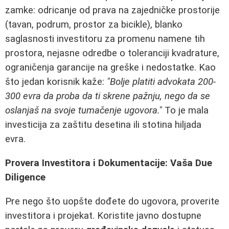
zamke: odricanje od prava na zajedničke prostorije
(tavan, podrum, prostor za bicikle), blanko
saglasnosti investitoru za promenu namene tih
prostora, nejasne odredbe o toleranciji kvadrature,
ograničenja garancije na greške i nedostatke. Kao
što jedan korisnik kaže:
"Bolje platiti advokata 200-
300 evra da proba da ti skrene pažnju, nego da se
oslanjaš na svoje tumačenje ugovora."
To je mala
investicija za zaštitu desetina ili stotina hiljada
evra.
Provera Investitora i Dokumentacije: Vaša Due
Diligence
Pre nego što uopšte dođete do ugovora, proverite
investitora i projekat. Koristite javno dostupne