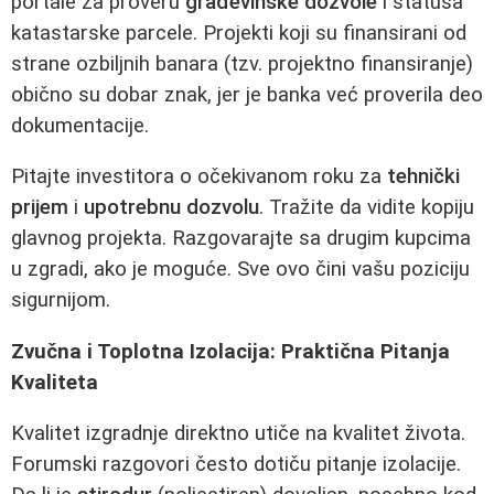
portale za proveru
građevinske dozvole
i statusa
katastarske parcele. Projekti koji su finansirani od
strane ozbiljnih banara (tzv. projektno finansiranje)
obično su dobar znak, jer je banka već proverila deo
dokumentacije.
Pitajte investitora o očekivanom roku za
tehnički
prijem
i
upotrebnu dozvolu
. Tražite da vidite kopiju
glavnog projekta. Razgovarajte sa drugim kupcima
u zgradi, ako je moguće. Sve ovo čini vašu poziciju
sigurnijom.
Zvučna i Toplotna Izolacija: Praktična Pitanja
Kvaliteta
Kvalitet izgradnje direktno utiče na kvalitet života.
Forumski razgovori često dotiču pitanje izolacije.