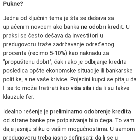
Pukne?
Jedna od ključnih tema je šta se dešava sa
uplaćenim novcem ako banka
ne odobri kredit
. U
praksi se često dešava da investitori u
predugovoru traže zadržavanje određenog
procenta (recimo 5-10%) kao naknadu za
"propuštenu dobit", čak i ako je odbijanje kredita
posledica opšte ekonomske situacije ili bankarske
politike, a ne vaše krivice. Pojedini kupci se pitaju da
li se to može tretirati kao
viša sila
i da li su takve
klauzule fer.
Idealno rešenje je
preliminarno odobrenje kredita
od strane banke pre potpisivanja bilo čega. To vam
daje jasniju sliku o vašim mogućnostima. U samom
predugovoru treba jasno definisati: da li se u