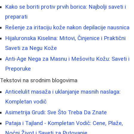
Kako se boriti protiv prvih borica: Najbolji saveti i
preparati
Rešenje za iritaciju kože nakon depilacije nausnica
Hijaluronska Kiselina: Mitovi, Činjenice i Praktični
Saveti za Negu Kože
Anti-Age Nega za Masnu i Mešovitu Kožu: Saveti i
Preporuke
Tekstovi na srodnim blogovima
Anticelulit masaža i uklanjanje masnih naslaga:
Kompletan vodič
Asimetrija Grudi: Sve Što Treba Da Znate
Pataja i Tajland - Kompletan Vodič: Cene, Plaže,
Noćni Život i Saveti za Putovanje