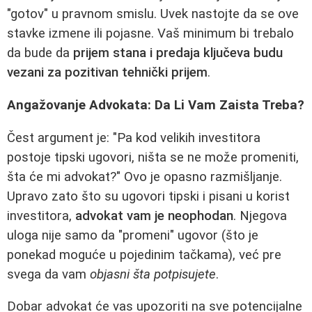
"gotov" u pravnom smislu. Uvek nastojte da se ove
stavke izmene ili pojasne. Vaš minimum bi trebalo
da bude da
prijem stana i predaja ključeva budu
vezani za pozitivan tehnički prijem
.
Angažovanje Advokata: Da Li Vam Zaista Treba?
Čest argument je: "Pa kod velikih investitora
postoje tipski ugovori, ništa se ne može promeniti,
šta će mi advokat?" Ovo je opasno razmišljanje.
Upravo zato što su ugovori tipski i pisani u korist
investitora,
advokat vam je neophodan
. Njegova
uloga nije samo da "promeni" ugovor (što je
ponekad moguće u pojedinim tačkama), već pre
svega da vam
objasni šta potpisujete
.
Dobar advokat će vas upozoriti na sve potencijalne