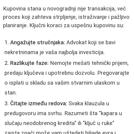
Kupovina stana u novogradnji nije transakcija, već
proces koji zahteva strpljenje, istraživanje i pažljivo
planiranje. Ključni koraci za uspešnu kupovinu su:
Angažujte stručnjaka:
Advokat koji se bavi
nekretninama je vaša najbolja investicija.
Razlikujte faze:
Nemojte mešati tehnički prijem,
predaju ključeva i upotrebnu dozvolu. Pregovarajte
o isplati u skladu sa vašim stvarnim ulaskom u
stan.
Čitajte između redova:
Svaka klauzula u
predugovoru ima svrhu. Razumeti šta "kapara u
slučaju neodobrenog kredita" ili "ključ u ruke"
zaista znači može vam uštedeti hiljade evra i