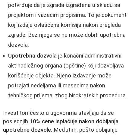
potvrđuje da je zgrada izgrađena u skladu sa
projektom i važećim propisima. To je dokument
koji izdaje ovlašćena komisija nakon pregleda
zgrade. Bez njega se ne može dobiti upotrebna
dozvola.
Upotrebna dozvola
je konačni administrativni
akt nadležnog organa (opštine) koji dozvoljava
korišćenje objekta. Njeno izdavanje može
potrajati nedeljama ili mesecima nakon
tehničkog prijema, zbog birokratskih procedura.
Investitori često u ugovorima stavljaju da se
poslednjih
10% cene isplaćuje nakon dobijanja
upotrebne dozvole
. Međutim, pošto dobijanje