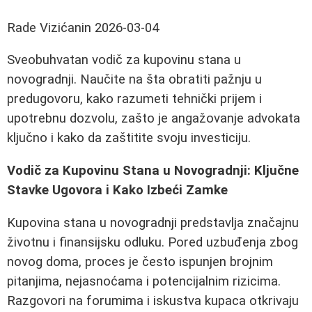
Rade Vizićanin
2026-03-04
Sveobuhvatan vodič za kupovinu stana u
novogradnji. Naučite na šta obratiti pažnju u
predugovoru, kako razumeti tehnički prijem i
upotrebnu dozvolu, zašto je angažovanje advokata
ključno i kako da zaštitite svoju investiciju.
Vodič za Kupovinu Stana u Novogradnji: Ključne
Stavke Ugovora i Kako Izbeći Zamke
Kupovina stana u novogradnji predstavlja značajnu
životnu i finansijsku odluku. Pored uzbuđenja zbog
novog doma, proces je često ispunjen brojnim
pitanjima, nejasnoćama i potencijalnim rizicima.
Razgovori na forumima i iskustva kupaca otkrivaju