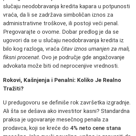
slučaju neodobravanja kredita kapara u potpunosti
vraća, da li se zadržava simboličan iznos za
administrativne troškove, ili postoji veći penal.
Pregovarajte o ovome. Dobar predlog je da se
ugovori da se u slučaju neodobravanja kredita iz
bilo kog razloga, vraća
čitav iznos umanjen za mali,
fiksni procenat
. Ovo je područje gde angažovanje
advokata može biti od neprocenjive vrednosti.
Rokovi, Kašnjenja i Penalni: Koliko Je Realno
Tražiti?
U predugovoru se definiše rok završetka izgradnje.
Ali šta se dešava ako investitor kasni? Standardna
praksa je ugovaranje mesečnog penala za
prodavca, koji se kreće do
4% neto cene stana