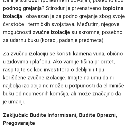
Da li je
stirodur
(poliestiren) dovoljan, posebno kod
podnog grejanja
? Stirodur je prvenstveno
toplotna
izolacija
i obavezan je za podno grejanje zbog svoje
čvrstoće i termičkih svojstava. Međutim, njegove
mogućnosti
zvučne izolacije
su skromne, posebno
za udarnu buku (koraci, padanje predmeta).
Za zvučnu izolaciju se koristi
kamena vuna
, obično
u zidovima i plafonu. Ako vam je tišina prioritet,
raspitajte se kod investitora o debljini i tipu
korišćene zvučne izolacije. Imajte na umu da ni
najbolja izolacija ne može u potpunosti da eliminiše
buku od neumesnih komšija, ali može značajno da
je umanji.
Zaključak: Budite Informisani, Budite Oprezni,
Pregovarajte