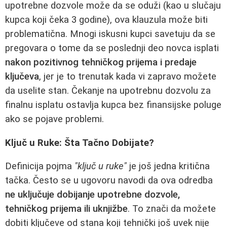
upotrebne dozvole može da se oduži (kao u slučaju
kupca koji čeka 3 godine), ova klauzula može biti
problematična. Mnogi iskusni kupci savetuju da se
pregovara o tome da se poslednji deo novca isplati
nakon pozitivnog tehničkog prijema i predaje
ključeva
, jer je to trenutak kada vi zapravo možete
da uselite stan. Čekanje na upotrebnu dozvolu za
finalnu isplatu ostavlja kupca bez finansijske poluge
ako se pojave problemi.
Ključ u Ruke: Šta Tačno Dobijate?
Definicija pojma
"ključ u ruke"
je još jedna kritična
tačka. Često se u ugovoru navodi da ova odredba
ne uključuje dobijanje upotrebne dozvole,
tehničkog prijema ili uknjižbe
. To znači da možete
dobiti ključeve od stana koji tehnički još uvek nije