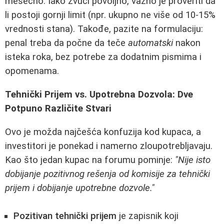
mesečno. Iako zvuči povoljno, važno je proveriti da
li postoji gornji limit (npr. ukupno ne više od 10-15%
vrednosti stana). Takođe, pazite na formulaciju:
penal treba da počne da teče
automatski
nakon
isteka roka, bez potrebe za dodatnim pismima i
opomenama.
Tehnički Prijem vs. Upotrebna Dozvola: Dve
Potpuno Različite Stvari
Ovo je možda najčešća konfuzija kod kupaca, a
investitori je ponekad i namerno zloupotrebljavaju.
Kao što jedan kupac na forumu pominje:
"Nije isto
dobijanje pozitivnog rešenja od komisije za tehnički
prijem i dobijanje upotrebne dozvole."
Pozitivan tehnički prijem
je zapisnik koji