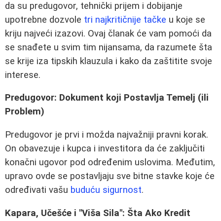
da su predugovor, tehnički prijem i dobijanje
upotrebne dozvole
tri najkritičnije tačke
u koje se
kriju najveći izazovi. Ovaj članak će vam pomoći da
se snađete u svim tim nijansama, da razumete šta
se krije iza tipskih klauzula i kako da zaštitite svoje
interese.
Predugovor: Dokument koji Postavlja Temelj (ili
Problem)
Predugovor je prvi i možda najvažniji pravni korak.
On obavezuje i kupca i investitora da će zaključiti
konačni ugovor pod određenim uslovima. Međutim,
upravo ovde se postavljaju sve bitne stavke koje će
određivati vašu
buduću sigurnost
.
Kapara, Učešće i "Viša Sila": Šta Ako Kredit