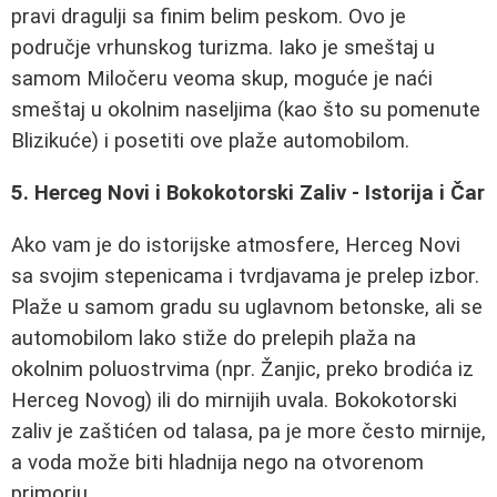
pravi dragulji sa finim belim peskom. Ovo je
područje vrhunskog turizma. Iako je smeštaj u
samom Miločeru veoma skup, moguće je naći
smeštaj u okolnim naseljima (kao što su pomenute
Blizikuće) i posetiti ove plaže automobilom.
5. Herceg Novi i Bokokotorski Zaliv - Istorija i Čar
Ako vam je do istorijske atmosfere, Herceg Novi
sa svojim stepenicama i tvrdjavama je prelep izbor.
Plaže u samom gradu su uglavnom betonske, ali se
automobilom lako stiže do prelepih plaža na
okolnim poluostrvima (npr. Žanjic, preko brodića iz
Herceg Novog) ili do mirnijih uvala. Bokokotorski
zaliv je zaštićen od talasa, pa je more često mirnije,
a voda može biti hladnija nego na otvorenom
primorju.