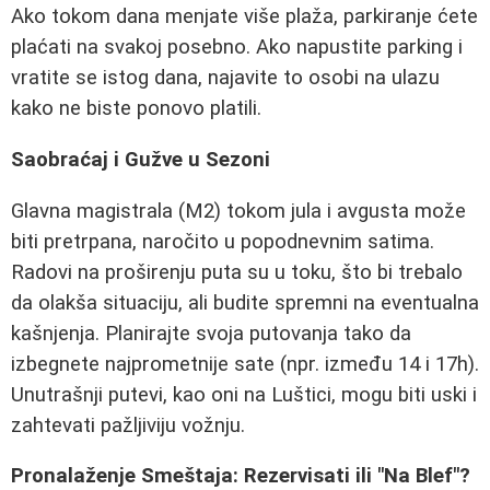
Ako tokom dana menjate više plaža, parkiranje ćete
plaćati na svakoj posebno. Ako napustite parking i
vratite se istog dana, najavite to osobi na ulazu
kako ne biste ponovo platili.
Saobraćaj i Gužve u Sezoni
Glavna magistrala (M2) tokom jula i avgusta može
biti pretrpana, naročito u popodnevnim satima.
Radovi na proširenju puta su u toku, što bi trebalo
da olakša situaciju, ali budite spremni na eventualna
kašnjenja. Planirajte svoja putovanja tako da
izbegnete najprometnije sate (npr. između 14 i 17h).
Unutrašnji putevi, kao oni na Luštici, mogu biti uski i
zahtevati pažljiviju vožnju.
Pronalaženje Smeštaja: Rezervisati ili "Na Blef"?