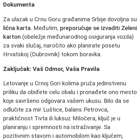
Dokumenta
Za ulazak u Crnu Goru građanima Srbije dovoljna su
lična karta
. Međutim,
preporučuje se izvaditi Zeleni
karton
(obeležje međunarodnog osiguranja vozila)
za svaki slučaj, naročito ako planirate posetu
Hrvatskoj (Dubrovnik) tokom boravka.
Zaključak: Vaš Odmor, Vaša Pravila
Letovanje u Crnoj Gori kolima pruža jedinstvenu
priliku da obiđete celu obalu i pronađete ono mesto
koje savršeno odgovara vašem ukusu. Bilo da se
odlučite za mir Luštice, balans Petrovca,
praktičnost Tivta ili luksuz Miločera, ključ je u
planiranju i spremnosti na istraživanje. Sa
pozitivnim stavom i automobilom kao ključem,