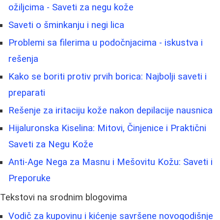
ožiljcima - Saveti za negu kože
Saveti o šminkanju i negi lica
Problemi sa filerima u podočnjacima - iskustva i
rešenja
Kako se boriti protiv prvih borica: Najbolji saveti i
preparati
Rešenje za iritaciju kože nakon depilacije nausnica
Hijaluronska Kiselina: Mitovi, Činjenice i Praktični
Saveti za Negu Kože
Anti-Age Nega za Masnu i Mešovitu Kožu: Saveti i
Preporuke
Tekstovi na srodnim blogovima
Vodič za kupovinu i kićenje savršene novogodišnje