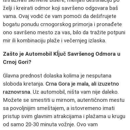
želji i kreirati odmor koji savršeno odgovara baš
vama. Ovaj vodić će vam pomoći da dešifrujete
bogatu ponudu crnogorskog primorja i pronađete
ono savršeno mesto za vas, bilo da tražite potpuni
mir ili kombinaciju plaže i večernjeg izlaska.
Zašto je Automobil Kĺjuč Savršenog Odmora u
Crnoj Gori?
Glavna prednost dolaska kolima je nesputana
sloboda kretanja.
Crna Gora je mala, ali izuzetno
raznovrsna
. Uz automobil, ništa vam nije daleko.
Možete se smestiti u mirnom, autentičnom mestu
sa povoljnijim smeštajem, a istovremeno imati
pristup svim glavnim atrakcijama i plažama u krugu
od samo 20-30 minuta vožnje. Ovo vam