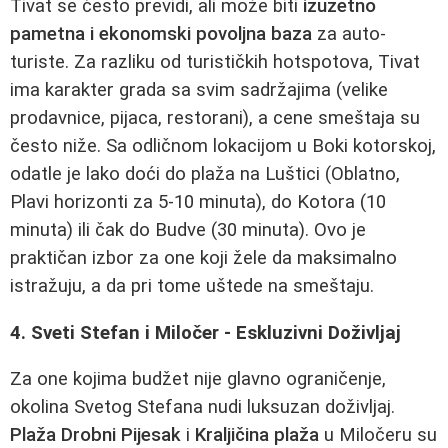
Tivat se često previdi, ali može biti
izuzetno
pametna i ekonomski povoljna baza
za auto-
turiste. Za razliku od turističkih hotspotova, Tivat
ima karakter grada sa svim sadržajima (velike
prodavnice, pijaca, restorani), a cene smeštaja su
često niže. Sa odličnom lokacijom u Boki kotorskoj,
odatle je lako doći do plaža na Luštici (Oblatno,
Plavi horizonti za 5-10 minuta), do Kotora (10
minuta) ili čak do Budve (30 minuta). Ovo je
praktičan izbor za one koji žele da maksimalno
istražuju, a da pri tome uštede na smeštaju.
4. Sveti Stefan i Miločer - Eskluzivni Doživljaj
Za one kojima budžet nije glavno ograničenje,
okolina Svetog Stefana nudi luksuzan doživljaj.
Plaža Drobni Pijesak
i
Kraljičina plaža
u Miločeru su