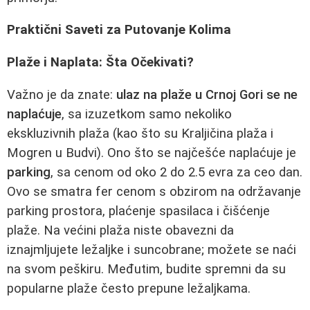
Praktični Saveti za Putovanje Kolima
Plaže i Naplata: Šta Očekivati?
Važno je da znate:
ulaz na plaže u Crnoj Gori se ne
naplaćuje
, sa izuzetkom samo nekoliko
ekskluzivnih plaža (kao što su Kraljičina plaža i
Mogren u Budvi). Ono što se najčešće naplaćuje je
parking
, sa cenom od oko 2 do 2.5 evra za ceo dan.
Ovo se smatra fer cenom s obzirom na održavanje
parking prostora, plaćenje spasilaca i čišćenje
plaže. Na većini plaža niste obavezni da
iznajmljujete ležaljke i suncobrane; možete se naći
na svom peškiru. Međutim, budite spremni da su
popularne plaže često prepune ležaljkama.