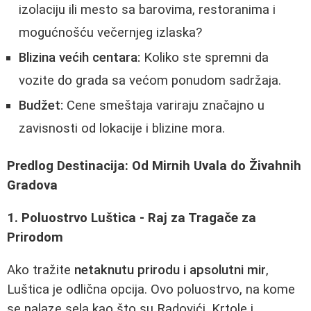
izolaciju ili mesto sa barovima, restoranima i
mogućnošću večernjeg izlaska?
Blizina većih centara:
Koliko ste spremni da
vozite do grada sa većom ponudom sadržaja.
Budžet:
Cene smeštaja variraju značajno u
zavisnosti od lokacije i blizine mora.
Predlog Destinacija: Od Mirnih Uvala do Živahnih
Gradova
1. Poluostrvo Luštica - Raj za Tragače za
Prirodom
Ako tražite
netaknutu prirodu i apsolutni mir
,
Luštica je odlična opcija. Ovo poluostrvo, na kome
se nalaze sela kao što su Radovići, Krtole i