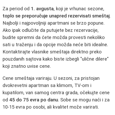
Za period od
1. avgusta
, koji je vrhunac sezone,
toplo se preporučuje unapred rezervisati smeštaj
.
Najbolji i najpovoljniji apartmani se brzo popune.
Ako ipak odlučite da putujete bez rezervacije,
budite spremni da ćete možda provesti nekoliko
sati u traženju i da opcije možda neće biti idealne.
Kontaktirajte vlasnike smeštaja direktno preko
pouzdanih sajtova kako biste izbegli "ulične dilere"
koji znatno uvise cene.
Cene smeštaja variraju. U sezoni, za pristojan
dvokrevetni apartman sa klimom, TV-om i
kupatilom, van samog centra grada, očekujte cene
od
45 do 75 evra po danu
. Sobe se mogu naći i za
10-15 evra po osobi, ali kvalitet može varirati.