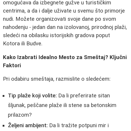
omogućava da izbegnete gužve u turističkim
centrima, a da i dalje uživate u svemu što primorje
nudi. Možete organizovati svoje dane po svom
nahodenju - jedan dan na izolovanoj, prirodnoj plaži,
sledeći na obilasku istorijskih gradova poput
Kotora ili Budve.
Kako Izabrati Idealno Mesto za Smeštaj? Ključni
Faktori
Pri odabiru smeštaja, razmislite o sledećem:
Tip plaže koji volite:
Da li preferirate sitan
šljunak, peščane plaže ili stene sa betonskim
prilazom?
Željeni ambijent:
Da li tražite potpuni mir i