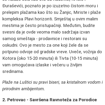
Đuraševići, poznato je po izuzetno čistom moru i
prelepim plažama kao što su Žanjic, Miriste i plaže
kompleksa Plavi horizonti. Smještaj u ovim malim
mestima je često pristupačniji. Međutim, budite
svesni da je ovde veoma malo sadržaja izvan
samog smeštaja - prodavnice i restorani su
oskudni. Ovo je mesto za one koji žele da se
potpuno odvoje od gradske vreve. Uveče, vožnja do
Kotora (oko 15-20 minuta) ili Tivta (10-15 minuta)
vam omogućava izlaske i večeru u življim
sredinama.
Plaže na Luštici su pravi biseri, sa kristalnom vodom i
prirodnim ambijentom.
2. Petrovac - Savršena Ravnoteža za Porodice