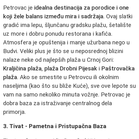
Petrovac je
idealna destinacija za porodice i one
koji žele balans između mira i sadržaja
. Ovaj slatki
gradić ima lepu, šljunčanu gradsku plažu, šetalište
uz more i dobru ponudu restorana i kafića.
Atmosfera je opuštenija i manje užurbana nego u
Budvi. Veliki plus je što se u neposrednoj blizini
nalaze neke od najlepših plaža u Crnoj Gori:
Kraljičina plaža
,
plaža Drobni Pijesak
i
Paštrovačka
plaža
. Ako se smestite u Petrovcu ili okolnim
naseljima (kao što su bliže Kuće), sve ove lepote su
vam na samo nekoliko minuta vožnje. Petrovac je
dobra baza za istraživanje centralnog dela
primorja.
3. Tivat - Pametna i Pristupačna Baza