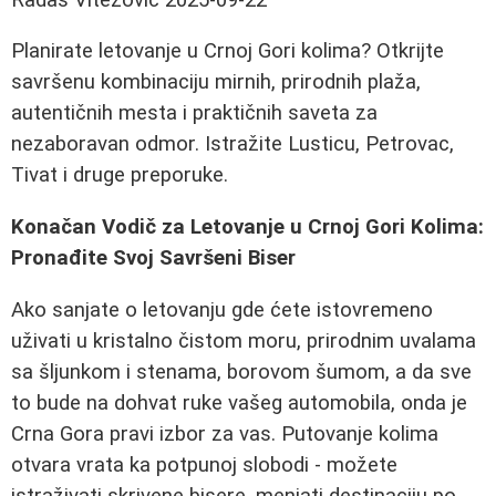
Planirate letovanje u Crnoj Gori kolima? Otkrijte
savršenu kombinaciju mirnih, prirodnih plaža,
autentičnih mesta i praktičnih saveta za
nezaboravan odmor. Istražite Lusticu, Petrovac,
Tivat i druge preporuke.
Konačan Vodič za Letovanje u Crnoj Gori Kolima:
Pronađite Svoj Savršeni Biser
Ako sanjate o letovanju gde ćete istovremeno
uživati u kristalno čistom moru, prirodnim uvalama
sa šljunkom i stenama, borovom šumom, a da sve
to bude na dohvat ruke vašeg automobila, onda je
Crna Gora pravi izbor za vas. Putovanje kolima
otvara vrata ka potpunoj slobodi - možete
istraživati skrivene bisere, menjati destinaciju po