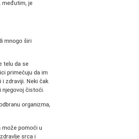
, međutim, je
di mnogo širi
e telu da se
nici primećuju da im
 i zdraviji. Neki čak
 njegovoj čistoći.
 odbranu organizma,
a može pomoći u
zdravlje srca i