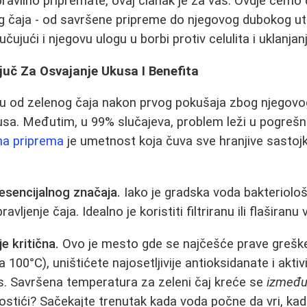
pravilno pripremate, ovaj članak je za vas. Ovdje ćemo d
g čaja - od savršene pripreme do njegovog dubokog ut
ljučujući i njegovu ulogu u borbi protiv celulita i uklanj
juč Za Osvajanje Ukusa I Benefita
nu od zelenog čaja nakon prvog pokušaja zbog njegovo
a. Međutim, u 99% slučajeva, problem leži u pogrešno
na priprema
je umetnost koja čuva sve hranjive sasto
 esencijalnog značaja.
Iako je gradska voda bakteriološ
avljenje čaja. Idealno je koristiti filtriranu ili flaširanu
e kritična.
Ovo je mesto gde se najčešće prave greške.
100°C), uništićete najosetljivije antioksidanate i aktiv
s. Savršena temperatura za zeleni čaj kreće se
između 
postići? Sačekajte trenutak kada voda počne da vri, k