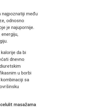
 a najpoznatiji među
ize, odnosno
e je najupornije.
 energiju,
iju.
alorije da bi
ećati dnevno
diuretskim
fikasnim u borbi
u kombinaciji sa
površinsku
icelulit masažama