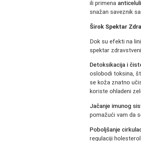
ili primena
anticelu
snažan saveznik sa
Širok Spektar Zdr
Dok su efekti na lini
spektar zdravstveni
Detoksikacija i čis
oslobodi toksina, št
se koža znatno učisti
koriste ohladeni zel
Jačanje imunog si
pomažući vam da se
Poboljšanje cirkulaci
regulaciji holestero