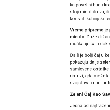
ka površini budu kre
stoji minut ili dva, 
koristiti kuhinjski
Vreme pripreme je
minuta
. Duže držan
mućkanje čaja dok s
Da li je bolji čaj u 
pokazuju da je
zele
samlevene ostatke li
rinfuzi, gde možete 
svojstava i nudi aute
Zeleni Čaj Kao Sav
Jedna od najtražen