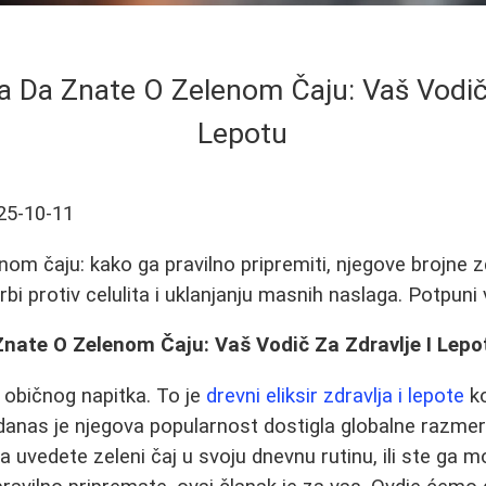
a Da Znate O Zelenom Čaju: Vaš Vodič 
Lepotu
25-10-11
nom čaju: kako ga pravilno pripremiti, njegove brojne 
rbi protiv celulita i uklanjanju masnih naslaga. Potpuni 
Znate O Zelenom Čaju: Vaš Vodič Za Zdravlje I Lepo
d običnog napitka. To je
drevni eliksir zdravlja i lepote
ko
a danas je njegova popularnost dostigla globalne razmer
a uvedete zeleni čaj u svoju dnevnu rutinu, ili ste ga m