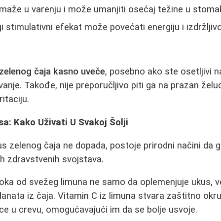
aže u varenju i može umanjiti osećaj težine u stoma
i stimulativni efekat može povećati energiju i izdržlji
 zelenog čaja kasno uveče
, posebno ako ste osetljivi na
nje. Takođe, nije preporučljivo piti ga na prazan želud
itaciju.
a: Kako Uživati U Svakoj Šolji
s zelenog čaja ne dopada, postoje prirodni načini da 
h zdravstvenih svojstava.
ka od svežeg limuna ne samo da oplemenjuje ukus, v
danata iz čaja. Vitamin C iz limuna stvara zaštitno okr
e u crevu, omogućavajući im da se bolje usvoje.