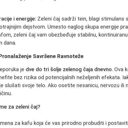
cije i energije:
Zeleni čaj sadrži tein, blagi stimulans s
otrajnijim dejstvom. Umesto naglog skupa energije p
fom, zeleni čaj vam obezbeđuje stabilnu, kontinuiranu
m dana.
: Pronalaženje Savršene Ravnoteže
eporuka je
dve do tri šolje zelenog čaja dnevno
. Ova k
fite bez rizika od potencijalnih neželjenih efekata. Iako
je slušati svoje telo. Ako osetite nesanicu, nervozu ili
ičinu.
eme za zeleni čaj?
mena za kafu koja će vas prirodno probuditi i postaviti