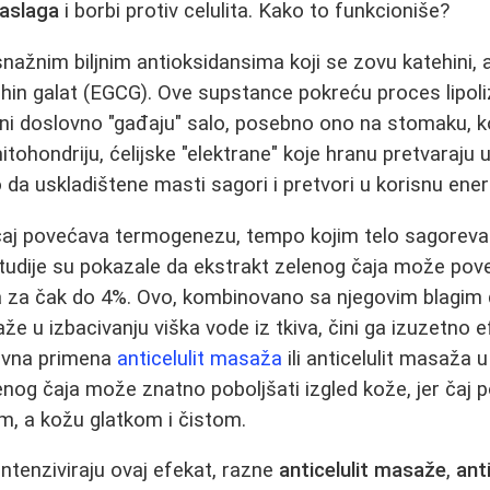
naslaga
i borbi protiv celulita. Kako to funkcioniše?
 snažnim biljnim antioksidansima koji se zovu katehini,
ehin galat (EGCG). Ove supstance pokreću proces lipol
ni doslovno "gađaju" salo, posebno ono na stomaku, koj
mitohondriju, ćelijske "elektrane" koje hranu pretvaraju u
 da uskladištene masti sagori i pretvori u korisnu energ
čaj povećava termogenezu, tempo kojim telo sagoreva k
Studije su pokazale da ekstrakt zelenog čaja može pov
ja za čak do 4%. Ovo, kombinovano sa njegovim blagim 
e u izbacivanju viška vode iz tkiva, čini ga izuzetno e
dovna primena
anticelulit masaža
ili anticelulit masaža 
og čaja može znatno poboljšati izgled kože, jer čaj 
jom, a kožu glatkom i čistom.
intenziviraju ovaj efekat, razne
anticelulit masaže
,
ant