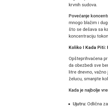
krvnih sudova.
Povećanje koncentra
mnogo blažim i dug
što se dešava sa ka
koncentraciju toko
Koliko I Kada Piti
Opšteprihvaćena pr
da obezbedi sve bene
litre dnevno, važno 
želucu, smanjite kol
Kada je najbolje vr
Ujutru:
Odlična za