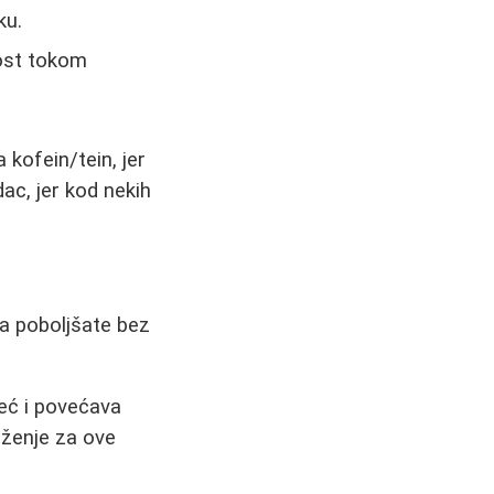
ku.
vost tokom
 kofein/tein, jer
ac, jer kod nekih
ga poboljšate bez
eć i povećava
uženje za ove