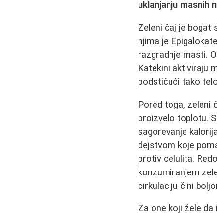
uklanjanju masnih 
Zeleni čaj je bogat
njima je Epigalokat
razgradnje masti. O
Katekini aktiviraju 
podstičući tako telo
Pored toga, zeleni 
proizvelo toplotu. 
sagorevanje kalori
dejstvom koje pomaž
protiv celulita. Re
konzumiranjem zelen
cirkulaciju čini bol
Za one koji žele da 