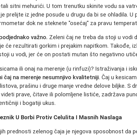
tali sitni mehurići. U tom trenutku skinite vodu sa vatre
ili je prelijte iz jedne posude u drugu da bi se ohladila.
 termometar dok ne steknete "osećaj" za pravu temperat
 podjednako važno.
Zeleni čaj ne treba da stoji u vodi
je će rezultirati gorkim i prejakim napitkom. Takođe, i
toji u vodi, jer će on postati mutan što negativno utič
kesicama ili onaj na merenje (u rinfuzi)? Istraživanja i isk
ni čaj na merenje nesumnjivo kvalitetniji
. Čaj u kesica
stova, prašinu i druge manje vredne delove biljke. S dr
videti prave, čitave ili polomljene listiće, zadržava puno
ntičniji i bogatiji ukus.
eznik U Borbi Protiv Celulita I Masnih Naslaga
ijih prednosti zelenog čaja je njegova sposobnost da