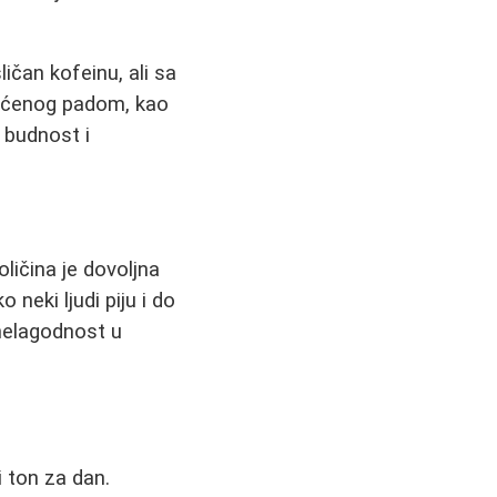
ličan kofeinu, ali sa
raćenog padom, kao
 budnost i
oličina je dovoljna
 neki ljudi piju i do
 nelagodnost u
 ton za dan.