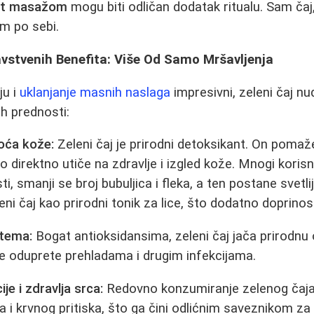
lit masažom
mogu biti odličan dodatak ritualu. Sam čaj
m po sebi.
avstvenih Benefita: Više Od Samo Mršavljenja
ju i
uklanjanje masnih naslaga
impresivni, zeleni čaj nu
h prednosti:
toća kože:
Zeleni čaj je prirodni detoksikant. On pomaž
o direktno utiče na zdravlje i izgled kože. Mnogi koris
, smanji se broj bubuljica i fleka, a ten postane svetliji
eni čaj kao prirodni tonik za lice, što dodatno doprinosi
stema:
Bogat antioksidansima, zeleni čaj jača prirodnu
 oduprete prehladama i drugim infekcijama.
je i zdravlja srca:
Redovno konzumiranje zelenog čaj
la i krvnog pritiska, što ga čini odlićnim saveznikom za 