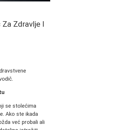
Za Zdravlje I
zdravstvene
vodič.
tu
ji se stolećima
e. Ako ste ikada
ožda već probali ali