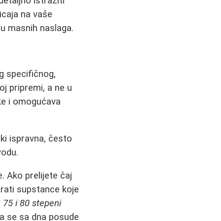
etaljno istražiti
icaja na vaše
anju masnih naslaga.
g specifičnog,
j pripremi, a ne u
jke i omogućava
ki ispravna, često
 vodu.
 Ako prelijete čaj
irati supstance koje
75 i 80 stepeni
ada se sa dna posude