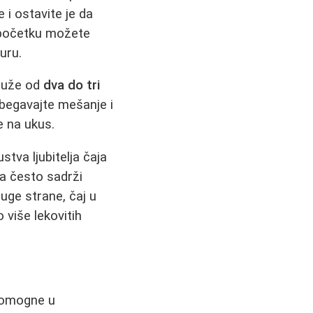
 i ostavite je da
 U početku možete
uru.
 duže od
dva do tri
zbegavajte mešanje i
e na ukus.
ustva ljubitelja čaja
ma često sadrži
uge strane, čaj u
 više lekovitih
 pomogne u