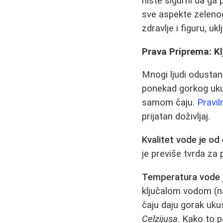
niste sigurni da ga 
sve aspekte zeleno
zdravlje i figuru, uk
Prava Priprema: Kl
Mnogi ljudi odusta
ponekad gorkog ukus
samom čaju.
Pravil
prijatan doživljaj.
Kvalitet vode je od
je previše tvrda za pr
Temperatura vode j
ključalom vodom (na 
čaju daju gorak uku
Celzijusa
. Kako to 