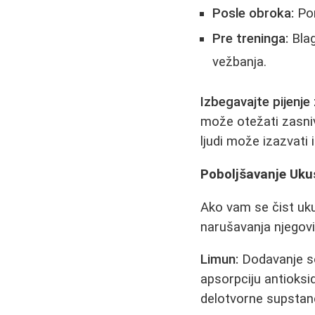
Posle obroka:
Pom
Pre treninga:
Blag
vežbanja.
Izbegavajte pijenje
može otežati zasniva
ljudi može izazvati ir
Poboljšavanje Ukus
Ako vam se čist uku
narušavanja njegovi
Limun:
Dodavanje so
apsorpciju antioksi
delotvorne supstanc