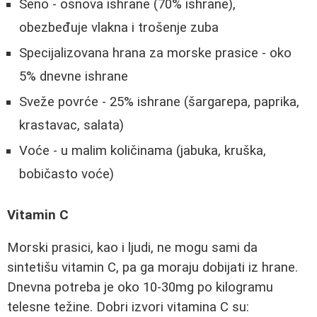
Seno - osnova ishrane (70% ishrane),
obezbeđuje vlakna i trošenje zuba
Specijalizovana hrana za morske prasice - oko
5% dnevne ishrane
Sveže povrće - 25% ishrane (šargarepa, paprika,
krastavac, salata)
Voće - u malim količinama (jabuka, kruška,
bobičasto voće)
Vitamin C
Morski prasici, kao i ljudi, ne mogu sami da
sintetišu vitamin C, pa ga moraju dobijati iz hrane.
Dnevna potreba je oko 10-30mg po kilogramu
telesne težine. Dobri izvori vitamina C su: