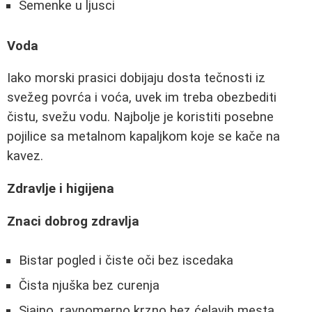
Semenke u ljusci
Voda
Iako morski prasici dobijaju dosta tečnosti iz
svežeg povrća i voća, uvek im treba obezbediti
čistu, svežu vodu. Najbolje je koristiti posebne
pojilice sa metalnom kapaljkom koje se kače na
kavez.
Zdravlje i higijena
Znaci dobrog zdravlja
Bistar pogled i čiste oči bez iscedaka
Čista njuška bez curenja
Sjajno, ravnomerno krzno bez ćelavih mesta