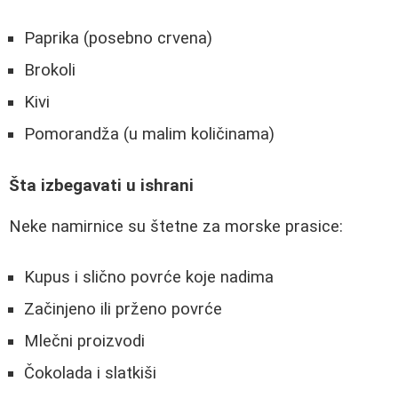
Paprika (posebno crvena)
Brokoli
Kivi
Pomorandža (u malim količinama)
Šta izbegavati u ishrani
Neke namirnice su štetne za morske prasice:
Kupus i slično povrće koje nadima
Začinjeno ili prženo povrće
Mlečni proizvodi
Čokolada i slatkiši