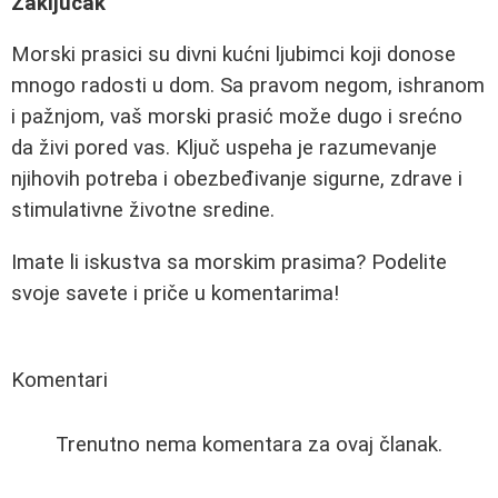
Zaključak
Morski prasici su divni kućni ljubimci koji donose
mnogo radosti u dom. Sa pravom negom, ishranom
i pažnjom, vaš morski prasić može dugo i srećno
da živi pored vas. Ključ uspeha je razumevanje
njihovih potreba i obezbeđivanje sigurne, zdrave i
stimulativne životne sredine.
Imate li iskustva sa morskim prasima? Podelite
svoje savete i priče u komentarima!
Komentari
Trenutno nema komentara za ovaj članak.