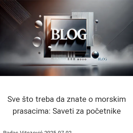
Sve što treba da znate o morskim
prasacima: Saveti za početnike
Radas Vitezović
2025-07-02