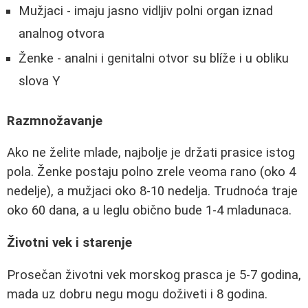
Mužjaci - imaju jasno vidljiv polni organ iznad
analnog otvora
Ženke - analni i genitalni otvor su blíže i u obliku
slova Y
Razmnožavanje
Ako ne želite mlade, najbolje je držati prasice istog
pola. Ženke postaju polno zrele veoma rano (oko 4
nedelje), a mužjaci oko 8-10 nedelja. Trudnoća traje
oko 60 dana, a u leglu obično bude 1-4 mladunaca.
Životni vek i starenje
Prosečan životni vek morskog prasca je 5-7 godina,
mada uz dobru negu mogu doživeti i 8 godina.