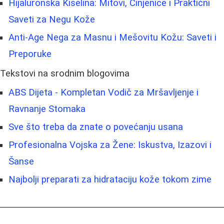
Hijaluronska Kiselina: Mitovi, Činjenice i Praktični
Saveti za Negu Kože
Anti-Age Nega za Masnu i Mešovitu Kožu: Saveti i
Preporuke
Tekstovi na srodnim blogovima
ABS Dijeta - Kompletan Vodič za Mršavljenje i
Ravnanje Stomaka
Sve što treba da znate o povećanju usana
Profesionalna Vojska za Žene: Iskustva, Izazovi i
Šanse
Najbolji preparati za hidrataciju kože tokom zime