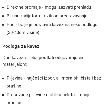
Direktne promaje - mogu izazvati prehladu
Blizinu radijatora - rizik od pregrevavanja
Pod - bolje je postaviti kavez na neku podlogu
(30-40cm visine)
Podloga za kavez
Dno kaveza treba postlati odgovarajućim
materijalom:
Piljevina - najčešći izbor, ali mora biti čista i bez
prašine
Presovane piljevine u obliku peleta - manje
prašine