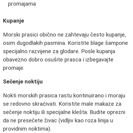
promajama
Kupanje
Morski prasici obično ne zahtevaju često kupanje,
osim dugodlakih pasmina. Koristite blage šampone
specijalno razvijene za glodare. Posle kupanja
obavezno dobro osušite prasca i izbegavajte
promaje.
Sečenje noktiju
Nokti morskih prasica rastu kontinuirano i moraju
se redovno skraćivati. Koristite male makaze za
sečenje noktiju ili specijalne klešta. Budite oprezni
da ne presečete živac (vidljiv kao roza linija u
providnim noktima).