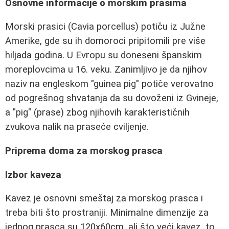
Osnovne informacije o morskim prasima
Morski prasici (Cavia porcellus) potiču iz Južne
Amerike, gde su ih domoroci pripitomili pre više
hiljada godina. U Evropu su doneseni španskim
moreplovcima u 16. veku. Zanimljivo je da njihov
naziv na engleskom "guinea pig" potiče verovatno
od pogrešnog shvatanja da su dovoženi iz Gvineje,
a "pig" (prase) zbog njihovih karakterističnih
zvukova nalik na praseće cviljenje.
Priprema doma za morskog prasca
Izbor kaveza
Kavez je osnovni smeštaj za morskog prasca i
treba biti što prostraniji. Minimalne dimenzije za
jednog prasca su 120x60cm, ali što veći kavez, to