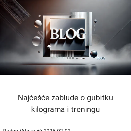
Najčešće zablude o gubitku
kilograma i treningu
Radas Vitezović
2025-02-02