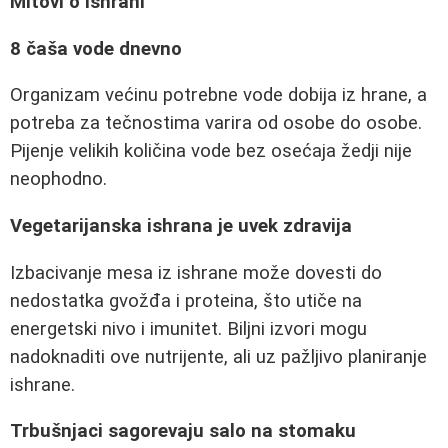
Mitovi o ishrani
8 čaša vode dnevno
Organizam većinu potrebne vode dobija iz hrane, a
potreba za tečnostima varira od osobe do osobe.
Pijenje velikih količina vode bez osećaja žedji nije
neophodno.
Vegetarijanska ishrana je uvek zdravija
Izbacivanje mesa iz ishrane može dovesti do
nedostatka gvožđa i proteina, što utiče na
energetski nivo i imunitet. Biljni izvori mogu
nadoknaditi ove nutrijente, ali uz pažljivo planiranje
ishrane.
Trbušnjaci sagorevaju salo na stomaku