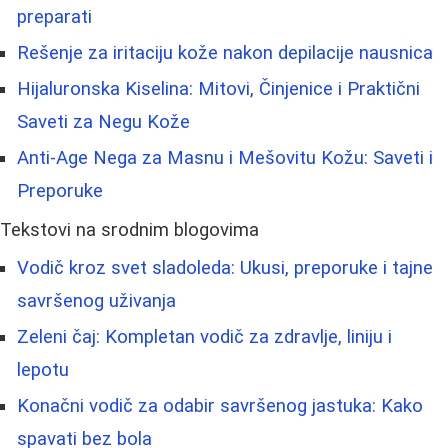
preparati
Rešenje za iritaciju kože nakon depilacije nausnica
Hijaluronska Kiselina: Mitovi, Činjenice i Praktični
Saveti za Negu Kože
Anti-Age Nega za Masnu i Mešovitu Kožu: Saveti i
Preporuke
Tekstovi na srodnim blogovima
Vodič kroz svet sladoleda: Ukusi, preporuke i tajne
savršenog uživanja
Zeleni čaj: Kompletan vodič za zdravlje, liniju i
lepotu
Konačni vodič za odabir savršenog jastuka: Kako
spavati bez bola