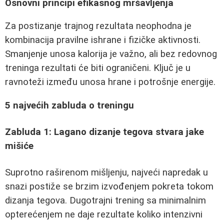
Osnovni principi efikasnog mršavljenja
Za postizanje trajnog rezultata neophodna je
kombinacija pravilne ishrane i fizičke aktivnosti.
Smanjenje unosa kalorija je važno, ali bez redovnog
treninga rezultati će biti ograničeni. Ključ je u
ravnoteži između unosa hrane i potrošnje energije.
5 najvećih zabluda o treningu
Zabluda 1: Lagano dizanje tegova stvara jake
mišiće
Suprotno raširenom mišljenju, najveći napredak u
snazi postiže se brzim izvođenjem pokreta tokom
dizanja tegova. Dugotrajni trening sa minimalnim
opterećenjem ne daje rezultate koliko intenzivni