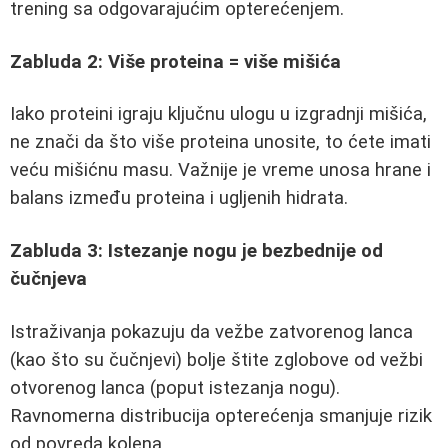
trening sa odgovarajućim opterećenjem.
Zabluda 2: Više proteina = više mišića
Iako proteini igraju ključnu ulogu u izgradnji mišića,
ne znači da što više proteina unosite, to ćete imati
veću mišićnu masu. Važnije je vreme unosa hrane i
balans između proteina i ugljenih hidrata.
Zabluda 3: Istezanje nogu je bezbednije od
čučnjeva
Istraživanja pokazuju da vežbe zatvorenog lanca
(kao što su čučnjevi) bolje štite zglobove od vežbi
otvorenog lanca (poput istezanja nogu).
Ravnomerna distribucija opterećenja smanjuje rizik
od povreda kolena.