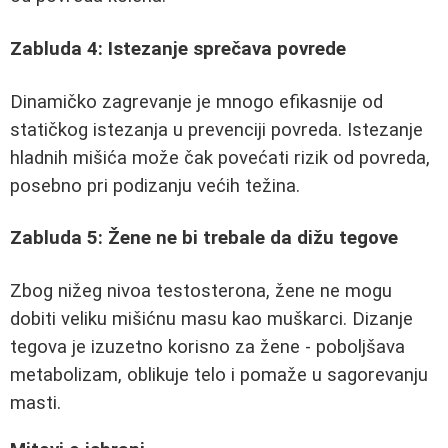
Zabluda 4: Istezanje sprečava povrede
Dinamičko zagrevanje je mnogo efikasnije od
statičkog istezanja u prevenciji povreda. Istezanje
hladnih mišića može čak povećati rizik od povreda,
posebno pri podizanju većih težina.
Zabluda 5: Žene ne bi trebale da dižu tegove
Zbog nižeg nivoa testosterona, žene ne mogu
dobiti veliku mišićnu masu kao muškarci. Dizanje
tegova je izuzetno korisno za žene - poboljšava
metabolizam, oblikuje telo i pomaže u sagorevanju
masti.