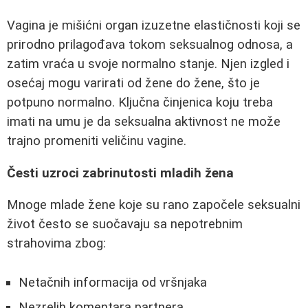
Vagina je mišićni organ izuzetne elastičnosti koji se
prirodno prilagođava tokom seksualnog odnosa, a
zatim vraća u svoje normalno stanje. Njen izgled i
osećaj mogu varirati od žene do žene, što je
potpuno normalno. Ključna činjenica koju treba
imati na umu je da seksualna aktivnost ne može
trajno promeniti veličinu vagine.
Česti uzroci zabrinutosti mladih žena
Mnoge mlade žene koje su rano započele seksualni
život često se suočavaju sa nepotrebnim
strahovima zbog:
Netačnih informacija od vršnjaka
Nezrelih komentara partnera