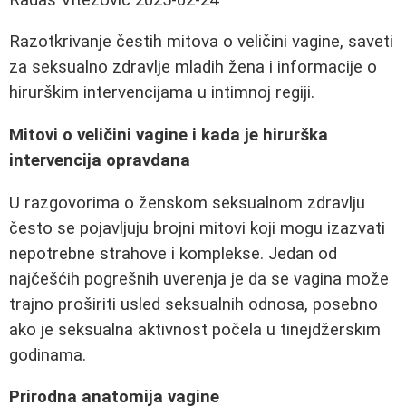
Razotkrivanje čestih mitova o veličini vagine, saveti
za seksualno zdravlje mladih žena i informacije o
hirurškim intervencijama u intimnoj regiji.
Mitovi o veličini vagine i kada je hirurška
intervencija opravdana
U razgovorima o ženskom seksualnom zdravlju
često se pojavljuju brojni mitovi koji mogu izazvati
nepotrebne strahove i komplekse. Jedan od
najčešćih pogrešnih uverenja je da se vagina može
trajno proširiti usled seksualnih odnosa, posebno
ako je seksualna aktivnost počela u tinejdžerskim
godinama.
Prirodna anatomija vagine