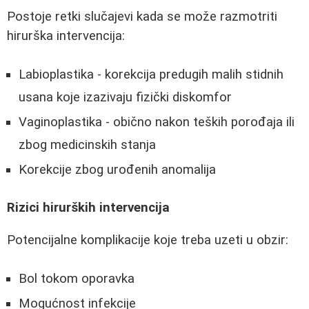
Postoje retki slučajevi kada se može razmotriti
hirurška intervencija:
Labioplastika - korekcija predugih malih stidnih
usana koje izazivaju fizički diskomfor
Vaginoplastika - obično nakon teških porođaja ili
zbog medicinskih stanja
Korekcije zbog urođenih anomalija
Rizici hirurških intervencija
Potencijalne komplikacije koje treba uzeti u obzir:
Bol tokom oporavka
Mogućnost infekcije