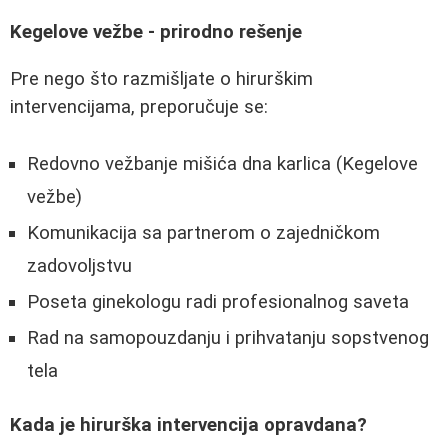
Kegelove vežbe - prirodno rešenje
Pre nego što razmišljate o hirurškim
intervencijama, preporučuje se:
Redovno vežbanje mišića dna karlica (Kegelove
vežbe)
Komunikacija sa partnerom o zajedničkom
zadovoljstvu
Poseta ginekologu radi profesionalnog saveta
Rad na samopouzdanju i prihvatanju sopstvenog
tela
Kada je hirurška intervencija opravdana?