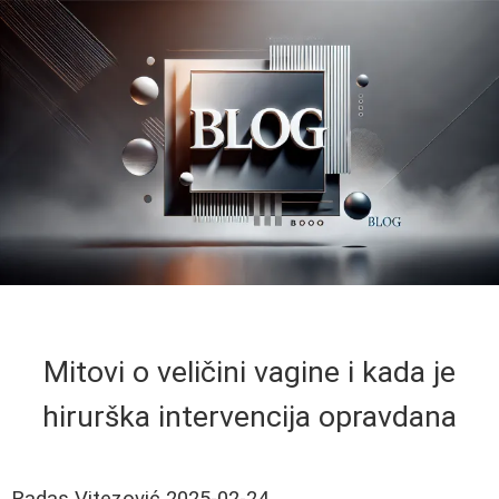
Mitovi o veličini vagine i kada je
hirurška intervencija opravdana
Radas Vitezović
2025-02-24