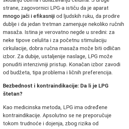
strane, zagovornici LPG-a ističu da je aparat
mnogo jači i efikasniji
od ljudskih ruku, da prodire
dublje i da jedan tretman zamenjuje nekoliko ručnih
masaža. Istina je verovatno negde u sredini: za
neke tipove celulita i za početnu stimulaciju
cirkulacije, dobra ručna masaža može biti odličan
izbor. Za dubije, ustaljenije naslage, LPG može
ponuditi intenzivniji pristup. Konačan izbor zavodi
od budžeta, tipa problema i ličnih preferencija.
Bezbednost i kontraindikacije: Da li je LPG
štetan?
Kao medicinska metoda, LPG ima određene
kontraindikacije. Apsolutno se ne preporučuje
tokom trudnoće i dojenja, zbog rizika od