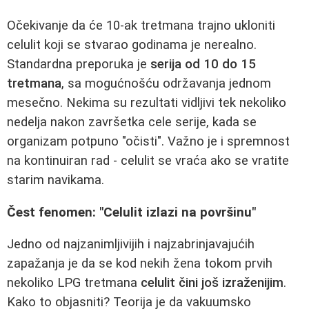
Očekivanje da će 10-ak tretmana trajno ukloniti
celulit koji se stvarao godinama je nerealno.
Standardna preporuka je
serija od 10 do 15
tretmana
, sa mogućnošću održavanja jednom
mesečno. Nekima su rezultati vidljivi tek nekoliko
nedelja nakon završetka cele serije, kada se
organizam potpuno "očisti". Važno je i spremnost
na kontinuiran rad - celulit se vraća ako se vratite
starim navikama.
Čest fenomen: "Celulit izlazi na površinu"
Jedno od najzanimljivijih i najzabrinjavajućih
zapažanja je da se kod nekih žena tokom prvih
nekoliko LPG tretmana
celulit čini još izraženijim
.
Kako to objasniti? Teorija je da vakuumsko