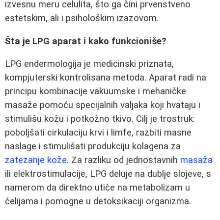
izvesnu meru celulita, što ga čini prvenstveno
estetskim, ali i psihološkim izazovom.
Šta je LPG aparat i kako funkcioniše?
LPG endermologija je medicinski priznata,
kompjuterski kontrolisana metoda. Aparat radi na
principu kombinacije vakuumske i mehaničke
masaže pomoću specijalnih valjaka koji hvataju i
stimulišu kožu i potkožno tkivo. Cilj je trostruk:
poboljšati cirkulaciju krvi i limfe, razbiti masne
naslage i stimulišati produkciju kolagena za
zatezanje kože
. Za razliku od jednostavnih
masaža
ili elektrostimulacije, LPG deluje na dublje slojeve, s
namerom da direktno utiče na metabolizam u
ćelijama i pomogne u detoksikaciji organizma.