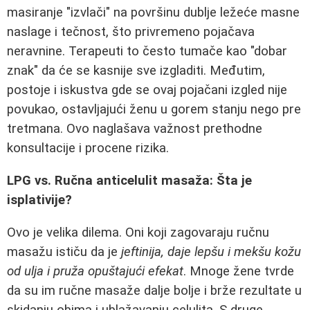
masiranje "izvlači" na površinu dublje ležeće masne
naslage i tečnost, što privremeno pojačava
neravnine. Terapeuti to često tumače kao "dobar
znak" da će se kasnije sve izgladiti. Međutim,
postoje i iskustva gde se ovaj pojačani izgled nije
povukao, ostavljajući ženu u gorem stanju nego pre
tretmana. Ovo naglašava važnost prethodne
konsultacije i procene rizika.
LPG vs. Ručna anticelulit masaža: Šta je
isplativije?
Ovo je velika dilema. Oni koji zagovaraju ručnu
masažu ističu da je
jeftinija, daje lepšu i mekšu kožu
od ulja i pruža opuštajući efekat
. Mnoge žene tvrde
da su im ručne masaže dalje bolje i brže rezultate u
skidanju obima i ublažavanju celulita. S druge