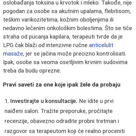
oslobađanja toksina u krvotok i mleko. Takođe, nije
pogodan za osobe sa akutnim upalama, flebitisom,
teškim varikozitetima, kožnim oboljenjima ili
nedavno lečenim onkološkim bolestima. Što se tiče
straha od pucanja kapilara, terapeuti tvrde da je
LPG čak blaži od intenzivne ručne
anticelulit
masaže
, jer se jačina može precizno kontrolisati.
Ipak, osobe sa veoma osetljivim krvnim sudovima
treba da budu oprezne.
Pravi saveti za one koje ipak žele da probaju
Investirajte u konsultacije.
Ne idite u prvi
naiđeni salon. Tražite preporuke, pročitajte
recenzije, obavezno odradite probni tretman i
razgovor sa terapeutom koji će realno proceniti