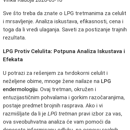
Sve što treba da znate o LPG tretmanima za celulit
i mrsavljenje. Analiza iskustava, efikasnosti, cena i
toga da li vredi ulaganja. Saveti za postizanje trajnih
rezultata.
LPG Protiv Celulita: Potpuna Analiza Iskustava i
Efekata
U potrazi za rešenjem za tvrdokorni celulit i
neželjene obime, mnoge žene nailaze na
LPG
endermologiju
. Ovaj tretman, okružen i
entuzijastičnim pohvalama i gorkim razočaranjima,
postaje predmet brojnih rasprava. Ako i vi
razmišljate da li je
LPG tretman
pravi izbor za vas,
ova sveobuhvatna analiza će vam pomoći da
donesete informisanu odluku, na osnovu realnih