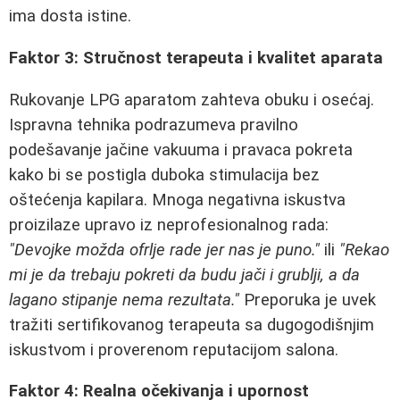
ima dosta istine.
Faktor 3: Stručnost terapeuta i kvalitet aparata
Rukovanje LPG aparatom zahteva obuku i osećaj.
Ispravna tehnika podrazumeva pravilno
podešavanje jačine vakuuma i pravaca pokreta
kako bi se postigla duboka stimulacija bez
oštećenja kapilara. Mnoga negativna iskustva
proizilaze upravo iz neprofesionalnog rada:
"Devojke možda ofrlje rade jer nas je puno."
ili
"Rekao
mi je da trebaju pokreti da budu jači i grublji, a da
lagano stipanje nema rezultata."
Preporuka je uvek
tražiti sertifikovanog terapeuta sa dugogodišnjim
iskustvom i proverenom reputacijom salona.
Faktor 4: Realna očekivanja i upornost