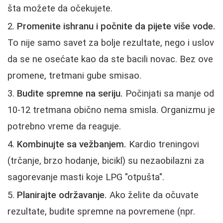
šta možete da očekujete.
Promenite ishranu i počnite da pijete više vode.
To nije samo savet za bolje rezultate, nego i uslov
da se ne osećate kao da ste bacili novac. Bez ove
promene, tretmani gube smisao.
Budite spremne na seriju.
Počinjati sa manje od
10-12 tretmana obično nema smisla. Organizmu je
potrebno vreme da reaguje.
Kombinujte sa vežbanjem.
Kardio treningovi
(trčanje, brzo hodanje, bicikl) su nezaobilazni za
sagorevanje masti koje LPG "otpušta".
Planirajte održavanje.
Ako želite da očuvate
rezultate, budite spremne na povremene (npr.