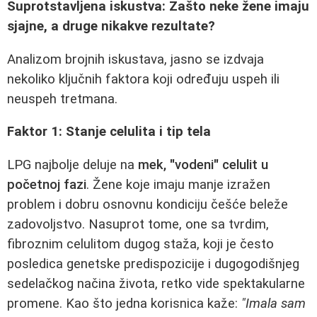
Suprotstavljena iskustva: Zašto neke žene imaju
sjajne, a druge nikakve rezultate?
Analizom brojnih iskustava, jasno se izdvaja
nekoliko ključnih faktora koji određuju uspeh ili
neuspeh tretmana.
Faktor 1: Stanje celulita i tip tela
LPG najbolje deluje na
mek, "vodeni" celulit u
početnoj fazi
. Žene koje imaju manje izražen
problem i dobru osnovnu kondiciju češće beleže
zadovoljstvo. Nasuprot tome, one sa tvrdim,
fibroznim celulitom dugog staža, koji je često
posledica genetske predispozicije i dugogodišnjeg
sedelačkog načina života, retko vide spektakularne
promene. Kao što jedna korisnica kaže:
"Imala sam