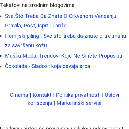
Tekstovi na srodnim blogovima
Sve Što Treba Da Znate O Crkvenom Venčanju:
Pravila, Post, Ispit i Tarife
Hemijski piling - Sve što treba da znate o tretmanu
za savršenu kožu
Muška Moda: Trendovi Koje Ne Smete Propustiti
Čokolada - Sladost koja osvaja srca
O nama
|
Kontakt
|
Politika privatnosti
|
Uslovi
korišćenja
|
Marketinški servisi
Urednici i autori ne preuzimaju nikakvu odgovornost