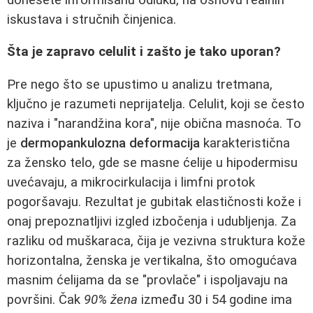
iskustava i stručnih činjenica.
Šta je zapravo celulit i zašto je tako uporan?
Pre nego što se upustimo u analizu tretmana,
ključno je razumeti neprijatelja. Celulit, koji se često
naziva i "narandžina kora", nije obična masnoća. To
je
dermopankulozna deformacija
karakteristična
za žensko telo, gde se masne ćelije u hipodermisu
uvećavaju, a mikrocirkulacija i limfni protok
pogoršavaju. Rezultat je gubitak elastičnosti kože i
onaj prepoznatljivi izgled izbočenja i udubljenja. Za
razliku od muškaraca, čija je vezivna struktura kože
horizontalna, ženska je vertikalna, što omogućava
masnim ćelijama da se "provlače" i ispoljavaju na
površini. Čak
90% žena
između 30 i 54 godine ima