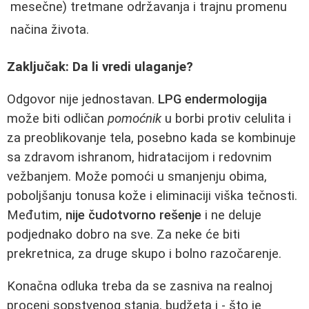
mesečne) tretmane održavanja i trajnu promenu
načina života.
Zaključak: Da li vredi ulaganje?
Odgovor nije jednostavan.
LPG endermologija
može biti odličan
pomoćnik
u borbi protiv celulita i
za preoblikovanje tela, posebno kada se kombinuje
sa zdravom ishranom, hidratacijom i redovnim
vežbanjem. Može pomoći u smanjenju obima,
poboljšanju tonusa kože i eliminaciji viška tečnosti.
Međutim,
nije čudotvorno rešenje
i ne deluje
podjednako dobro na sve. Za neke će biti
prekretnica, za druge skupo i bolno razočarenje.
Konačna odluka treba da se zasniva na realnoj
proceni sopstvenog stanja, budžeta i - što je