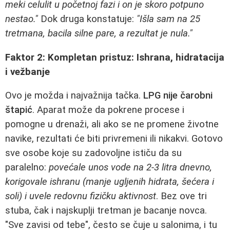
meki celulit u početnoj fazi i on je skoro potpuno
nestao."
Dok druga konstatuje:
"Išla sam na 25
tretmana, bacila silne pare, a rezultat je nula."
Faktor 2: Kompletan pristuz: Ishrana, hidratacija
i vežbanje
Ovo je možda i najvažnija tačka.
LPG nije čarobni
štapić
. Aparat može da pokrene procese i
pomogne u drenaži, ali ako se ne promene životne
navike, rezultati će biti privremeni ili nikakvi. Gotovo
sve osobe koje su zadovoljne ističu da su
paralelno:
povećale unos vode na 2-3 litra dnevno,
korigovale ishranu (manje ugljenih hidrata, šećera i
soli) i uvele redovnu fizičku aktivnost
. Bez ove tri
stuba, čak i najskuplji tretman je bacanje novca.
"Sve zavisi od tebe", često se čuje u salonima, i tu