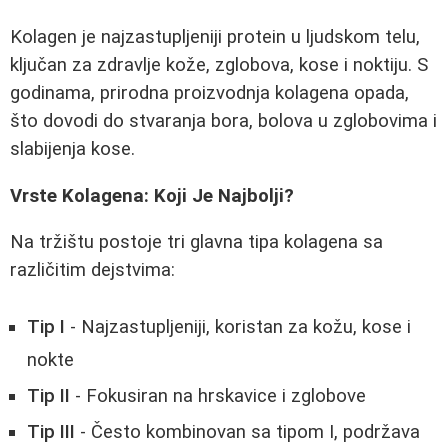
Kolagen je najzastupljeniji protein u ljudskom telu,
ključan za zdravlje kože, zglobova, kose i noktiju. S
godinama, prirodna proizvodnja kolagena opada,
što dovodi do stvaranja bora, bolova u zglobovima i
slabijenja kose.
Vrste Kolagena: Koji Je Najbolji?
Na tržištu postoje tri glavna tipa kolagena sa
različitim dejstvima:
Tip I
- Najzastupljeniji, koristan za kožu, kose i
nokte
Tip II
- Fokusiran na hrskavice i zglobove
Tip III
- Često kombinovan sa tipom I, podržava