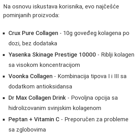
Na osnovu iskustava korisnika, evo najčešće
pominjanih proizvoda:
Crux Pure Collagen
- 10g goveđeg kolagena po
dozi, bez dodataka
Yasenka Skinage Prestige 10000
- Riblji kolagen
sa visokom koncentracijom
Voonka Collagen
- Kombinacija tipova I i III sa
dodatkom antioksidansa
Dr Max Collagen Drink
- Povoljna opcija sa
hidrolizovanim svinjskim kolagenom
Peptan + Vitamin C
- Preporučen za probleme
sa zglobovima