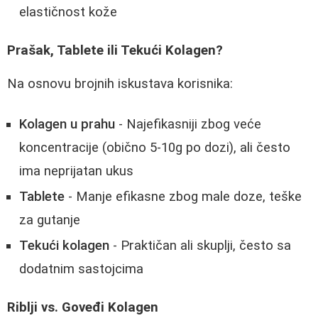
elastičnost kože
Prašak, Tablete ili Tekući Kolagen?
Na osnovu brojnih iskustava korisnika:
Kolagen u prahu
- Najefikasniji zbog veće
koncentracije (obično 5-10g po dozi), ali često
ima neprijatan ukus
Tablete
- Manje efikasne zbog male doze, teške
za gutanje
Tekući kolagen
- Praktičan ali skuplji, često sa
dodatnim sastojcima
Riblji vs. Goveđi Kolagen