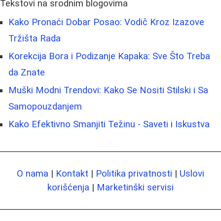
Tekstovi na srodnim blogovima
Kako Pronaći Dobar Posao: Vodič Kroz Izazove
Tržišta Rada
Korekcija Bora i Podizanje Kapaka: Sve Što Treba
da Znate
Muški Modni Trendovi: Kako Se Nositi Stilski i Sa
Samopouzdanjem
Kako Efektivno Smanjiti Težinu - Saveti i Iskustva
O nama
|
Kontakt
|
Politika privatnosti
|
Uslovi
korišćenja
|
Marketinški servisi