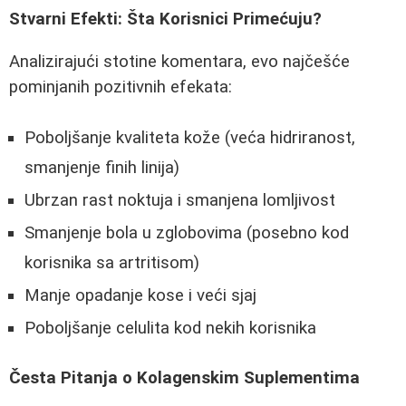
Stvarni Efekti: Šta Korisnici Primećuju?
Analizirajući stotine komentara, evo najčešće
pominjanih pozitivnih efekata:
Poboljšanje kvaliteta kože (veća hidriranost,
smanjenje finih linija)
Ubrzan rast noktuja i smanjena lomljivost
Smanjenje bola u zglobovima (posebno kod
korisnika sa artritisom)
Manje opadanje kose i veći sjaj
Poboljšanje celulita kod nekih korisnika
Česta Pitanja o Kolagenskim Suplementima