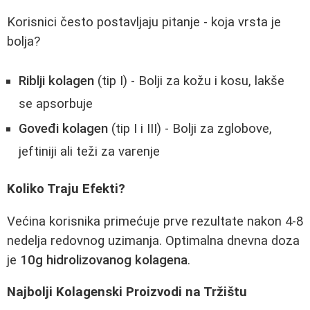
Korisnici često postavljaju pitanje - koja vrsta je
bolja?
Riblji kolagen
(tip I) - Bolji za kožu i kosu, lakše
se apsorbuje
Goveđi kolagen
(tip I i III) - Bolji za zglobove,
jeftiniji ali teži za varenje
Koliko Traju Efekti?
Većina korisnika primećuje prve rezultate nakon 4-8
nedelja redovnog uzimanja. Optimalna dnevna doza
je
10g hidrolizovanog kolagena
.
Najbolji Kolagenski Proizvodi na Tržištu