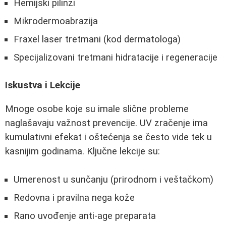
Hemijski pilinzi
Mikrodermoabrazija
Fraxel laser tretmani (kod dermatologa)
Specijalizovani tretmani hidratacije i regeneracije
Iskustva i Lekcije
Mnoge osobe koje su imale slične probleme
naglašavaju važnost prevencije. UV zračenje ima
kumulativni efekat i oštećenja se često vide tek u
kasnijim godinama. Ključne lekcije su:
Umerenost u sunčanju (prirodnom i veštačkom)
Redovna i pravilna nega kože
Rano uvođenje anti-age preparata