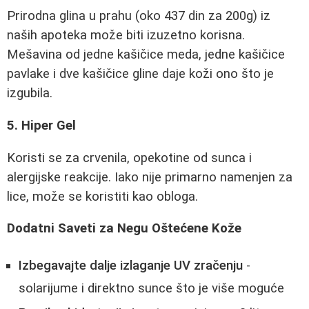
Prirodna glina u prahu (oko 437 din za 200g) iz
naših apoteka može biti izuzetno korisna.
Mešavina od jedne kašičice meda, jedne kašičice
pavlake i dve kašičice gline daje koži ono što je
izgubila.
5. Hiper Gel
Koristi se za crvenila, opekotine od sunca i
alergijske reakcije. Iako nije primarno namenjen za
lice, može se koristiti kao obloga.
Dodatni Saveti za Negu Oštećene Kože
Izbegavajte dalje izlaganje UV zračenju
-
solarijume i direktno sunce što je više moguće