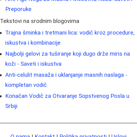
Preporuke
Tekstovi na srodnim blogovima
Trajna šminka i tretmani lica: vodič kroz procedure,
iskustva i kombinacije
Najbolji gelovi za tuširanje koji dugo drže miris na
koži - Saveti i iskustva
Anti-celulit masaža i uklanjanje masnih naslaga -
kompletan vodič
Konačan Vodič za Otvaranje Sopstvenog Posla u
Srbiji
O nama
|
Kontakt
|
Politika privatnosti
|
Uslovi