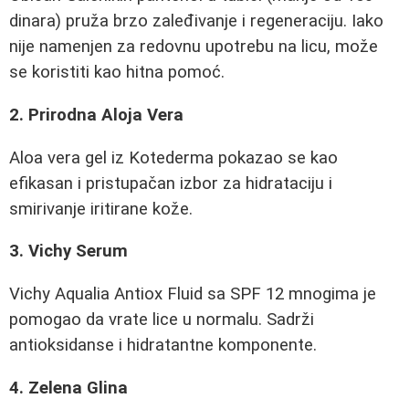
dinara) pruža brzo zaleđivanje i regeneraciju. Iako
nije namenjen za redovnu upotrebu na licu, može
se koristiti kao hitna pomoć.
2. Prirodna Aloja Vera
Aloa vera gel iz Kotederma pokazao se kao
efikasan i pristupačan izbor za hidrataciju i
smirivanje iritirane kože.
3. Vichy Serum
Vichy Aqualia Antiox Fluid sa SPF 12 mnogima je
pomogao da vrate lice u normalu. Sadrži
antioksidanse i hidratantne komponente.
4. Zelena Glina