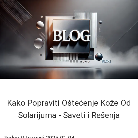
Kako Popraviti Oštećenje Kože Od
Solarijuma - Saveti i Rešenja
Radas Vitezović
2025-01-04