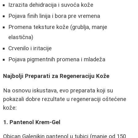
Izrazita dehidracija i suvoća kože
Pojava finih linija i bora pre vremena
Promena teksture kože (grublja, manje
elastična)
Crvenilo i iritacije
Pojava pigmentnih promena i mladeža
Najbolji Preparati za Regeneraciju Kože
Na osnovu iskustava, evo preparata koji su
pokazali dobre rezultate u regeneraciji oštećene
kože:
1. Pantenol Krem-Gel
Obican Galenikin pantenol u tubici (manje od 150