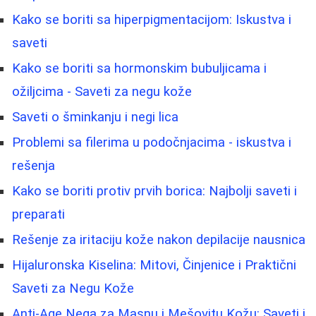
Kako se boriti sa hiperpigmentacijom: Iskustva i
saveti
Kako se boriti sa hormonskim bubuljicama i
ožiljcima - Saveti za negu kože
Saveti o šminkanju i negi lica
Problemi sa filerima u podočnjacima - iskustva i
rešenja
Kako se boriti protiv prvih borica: Najbolji saveti i
preparati
Rešenje za iritaciju kože nakon depilacije nausnica
Hijaluronska Kiselina: Mitovi, Činjenice i Praktični
Saveti za Negu Kože
Anti-Age Nega za Masnu i Mešovitu Kožu: Saveti i