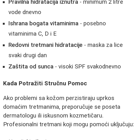
Pravilna hidratacija iznutra
- minimum 2 litre
vode dnevno
Ishrana bogata vitaminima
- posebno
vitaminima C, D i E
Redovni tretmani hidratacije
- maska za lice
svaki drugi dan
Zaštita od sunca
- visoki SPF svakodnevno
Kada Potražiti Stručnu Pomoc
Ako problemi sa kožom perzistiraju uprkos
domaćim tretmanima, preporučuje se poseta
dermatologu ili iskusnom kozmetičaru.
Profesionalni tretmani koji mogu pomoći uključuju: