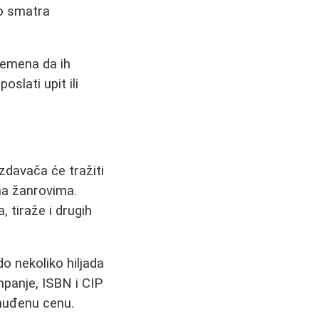
to smatra
vremena da ih
slati upit ili
zdavača će tražiti
ama žanrovima.
, tiraže i drugih
o nekoliko hiljada
mpanje, ISBN i CIP
onuđenu cenu.