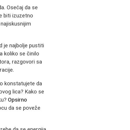
da. Osećaj da se
e biti izuzetno
 najiskusnijim
je najbolje pustiti
 koliko se činilo
utora, razgovori sa
acije.
mo konstatujete da
hovog lica? Kako se
tku?
Opsirno
ocu da se poveže
trebe da se energija