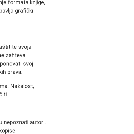
je formata knjige,
bavlja grafički
aštitite svoja
 ne zahteva
eponovati svoj
kih prava.
ima. Nažalost,
iti.
u nepoznati autori.
ukopise