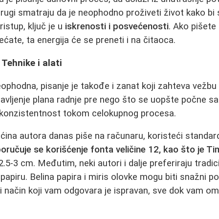
rugi smatraju da je neophodno proživeti život kako bi s
istup, ključ je u
iskrenosti i posvećenosti
. Ako pišet
ćate, ta energija će se preneti i na čitaoca.
Tehnike i alati
eophodna, pisanje je takođe i zanat koji zahteva vežbu 
ravljenje plana radnje pre nego što se uopšte počne s
konzistentnost tokom celokupnog procesa.
većina autora danas piše na računaru, koristeći stand
oručuje se korišćenje fonta veličine 12, kao što je
-3 cm. Međutim, neki autori i dalje preferiraju tradicio
apiru. Belina papira i miris olovke mogu biti snažni po
oji način koji vam odgovara je ispravan, sve dok vam 