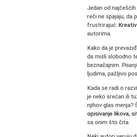
Jedan od najčešćih 
reči ne spajaju, da 
frustrirajuć.
Kreati
autorima.
Kako da je prevaziđ
da misli slobodno t
beznačajnim.
Pisanj
ljudima, pažljivo po
Kada se radi o razv
je neko srećan ili t
njihov glas menja? 
opisivanje likova, si
sa onim što čita.
Neki autori veruju d