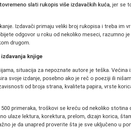
tovremeno slati rukopis više izdavačkih kuća
, jer se 
anje. Izdavači primaju veliki broj rukopisa i treba im 
bijete odgovor u roku od nekoliko meseci, razumno je po
ekom drugom.
 izdavanja knjige
ijama, situacija za nepoznate autore je teška. Većina i
ira svoje izdanje, posebno ako je reč o poeziji ili niš
zavisnosti od broja strana, kvaliteta papira, vrste korica
 500 primeraka, troškovi se kreću od nekoliko stotina d
no ulaze lektura, korektura, prelom, dizajn korica, šta
ažno je da unapred proverite šta je sve uključeno u p