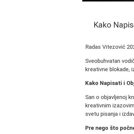
Kako Napisa
Radas Vitezović
20
Sveobuhvatan vodič k
kreativne blokade, i
Kako Napisati i Obj
San o objavljenoj kn
kreativnim izazovi
svetu pisanja i izda
Pre nego što počne