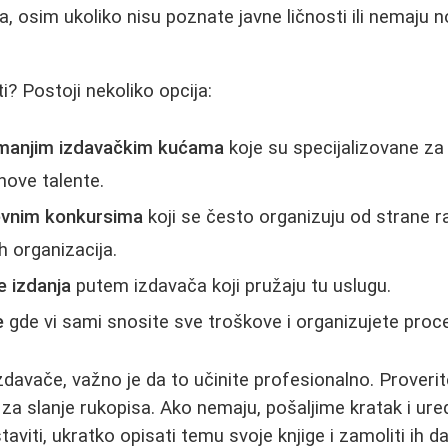
a, osim ukoliko nisu poznate javne ličnosti ili nemaju 
i? Postoji nekoliko opcija:
 manjim izdavačkim kućama
koje su specijalizovane z
 nove talente.
evnim konkursima
koji se često organizuju od strane razl
ih organizacija.
e izdanja
putem izdavača koji pružaju tu uslugu.
e
gde vi sami snosite sve troškove i organizujete proc
zdavače, važno je da to učinite profesionalno. Proveri
a za slanje rukopisa. Ako nemaju, pošaljime kratak i ur
aviti, ukratko opisati temu svoje knjige i zamoliti ih 