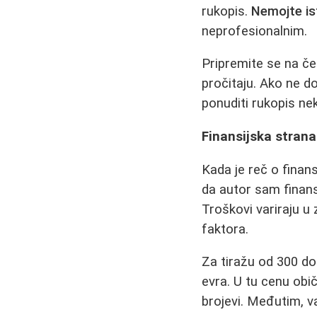
rukopis.
Nemojte is
neprofesionalnim.
Pripremite se na ček
pročitaju. Ako ne do
ponuditi rukopis n
Finansijska strana
Kada je reč o finans
da autor sam finans
Troškovi variraju u 
faktora.
Za tiražu od 300 do
evra. U tu cenu obič
brojevi. Međutim, v