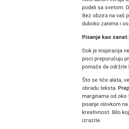
podeli sa svetom. D
Bez obzira na vaš pr
duboko zanima i ose
Pisanje kao zanat: 
Dok je inspiracija n
pisci preporučuju p
pomaže da održite 
Što se tiče alata, 
obradu teksta.
Prep
marginama od oko 2.5
pisanje olovkom na p
kreativnost. Bilo k
izrazite.