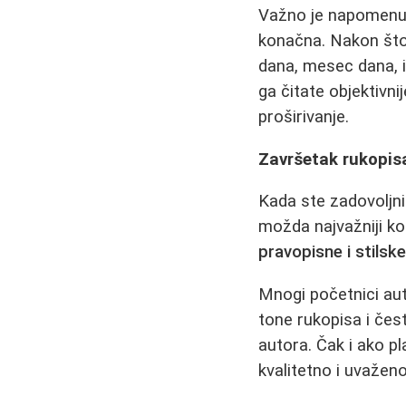
Važno je napomenuti 
konačna. Nakon što 
dana, mesec dana, i
ga čitate objektivnij
proširivanje.
Završetak rukopisa
Kada ste zadovoljni
možda najvažniji ko
pravopisne i stilsk
Mnogi početnici aut
tone rukopisa i čest
autora. Čak i ako pl
kvalitetno i uvaženo