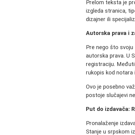
Prelom teksta je pr
izgleda stranica, ti
dizajner ili specijal
Autorska prava i z
Pre nego što svoju k
autorska prava. U S
registraciju. Međut
rukopis kod notara 
Ovo je posebno važn
postoje slučajevi nep
Put do izdavača: R
Pronalaženje izdava
Stanje u srpskom iz