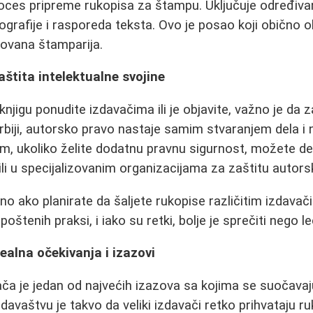
oces pripreme rukopisa za štampu. Uključuje određivan
pografije i rasporeda teksta. Ovo je posao koji obično o
izovana štamparija.
aštita intelektualne svojine
njigu ponudite izdavačima ili je objavite, važno je da z
rbiji, autorsko pravo nastaje samim stvaranjem dela i
im, ukoliko želite dodatnu pravnu sigurnost, možete d
ili u specijalizovanim organizacijama za zaštitu autors
o ako planirate da šaljete rukopise različitim izdavač
oštenih praksi, i iako su retki, bolje je sprečiti nego leč
ealna očekivanja i izazovi
ča je jedan od najvećih izazova sa kojima se suočavaj
davaštvu je takvo da veliki izdavači retko prihvataju r