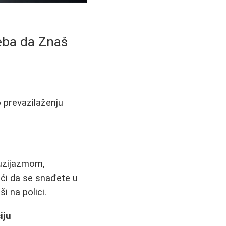
reba da Znaš
o prevazilaženju
tuzijazmom,
ći da se snađete u
i na polici.
iju