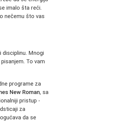
e imalo šta reći.
e o nečemu što vas
i disciplinu. Mnogi
a pisanjem. To vam
ardne programe za
 Times New Roman
, sa
nalniji pristup -
dsticaji za
omogućava da se