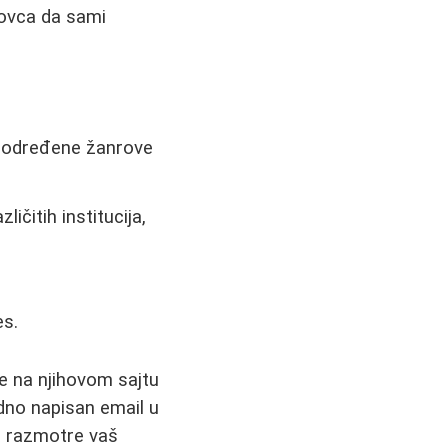
novca da sami
a određene žanrove
ičitih institucija,
es.
te na njihovom sajtu
edno napisan email u
da razmotre vaš