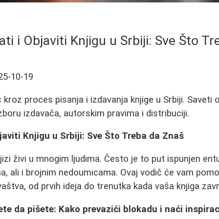
ti i Objaviti Knjigu u Srbiji: Sve Što T
25-10-19
roz proces pisanja i izdavanja knjige u Srbiji. Saveti 
zboru izdavača, autorskim pravima i distribuciji.
aviti Knjigu u Srbiji: Sve Što Treba da Znaš
jizi živi u mnogim ljudima. Često je to put ispunjen en
ma, ali i brojnim nedoumicama. Ovaj vodič će vam pomo
vaštva, od prvih ideja do trenutka kada vaša knjiga završ
te da pišete: Kako prevazići blokadu i naći inspirac