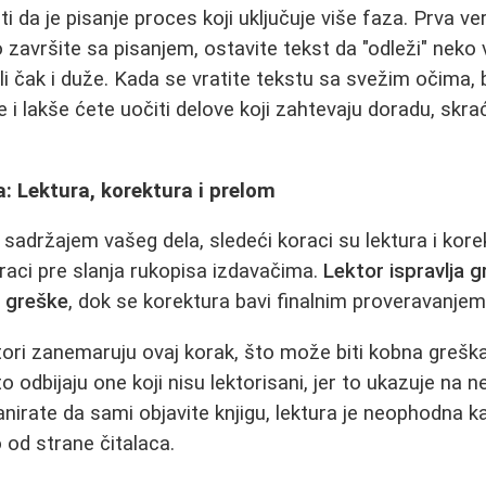
da je pisanje proces koji uključuje više faza. Prva ver
završite sa pisanjem, ostavite tekst da "odleži" neko 
li čak i duže. Kada se vratite tekstu sa svežim očima, 
e i lakše ćete uočiti delove koji zahtevaju doradu, skraći
: Lektura, korektura i prelom
 sadržajem vašeg dela, sledeći koraci su lektura i kore
raci pre slanja rukopisa izdavačima.
Lektor ispravlja 
e greške
, dok se korektura bavi finalnim proveravanje
ori zanemaruju ovaj korak, što može biti kobna greška
o odbijaju one koji nisu lektorisani, jer to ukazuje na 
anirate da sami objavite knjigu, lektura je neophodna ka
 od strane čitalaca.