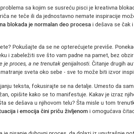
problema sa kojim se susreću pisci je kreativna bloka
priča ne teče ili da jednostavno nemate inspiracije mož
vna blokada je normalan deo procesa
i dešava se čak i
ete? Pokušajte da se ne opterećujete previše. Ponekad 
eku i zabeležiti sve što vam padne na pamet, bez obzira
e je proces, a ne trenutak genijalnosti
. Čitanje drugih a
smatranje sveta oko sebe - sve to može biti izvor inspir
ijanju teksta, fokusirajte se na detalje. Umesto da sa
užan, opišite kako se to manifestuje. Kakav je izraz nji
Šta se dešava u njihovom telu? Šta misle u tom trenu
tuacija i emocija čini priču življenom
i omogućava čita
a je pisanje duhovni proces, da dolazi iz unutrašnje po