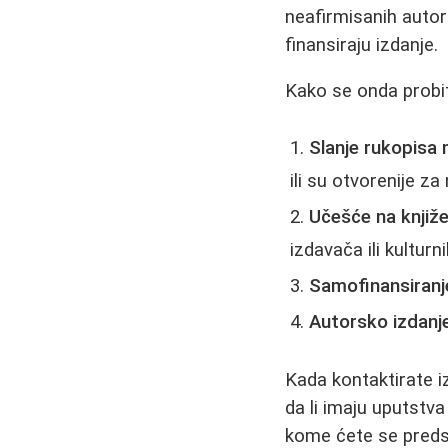
neafirmisanih autor
finansiraju izdanje.
Kako se onda probit
Slanje rukopisa
ili su otvorenije za
Učešće na knjiž
izdavača ili kulturn
Samofinansiranj
Autorsko izdanj
Kada kontaktirate i
da li imaju uputstv
kome ćete se predst