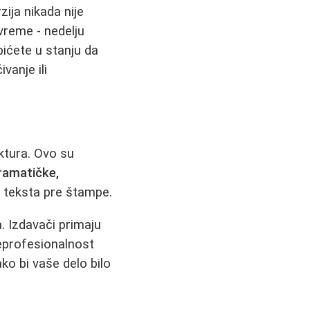
zija nikada nije
vreme - nedelju
bićete u stanju da
vanje ili
ktura. Ovo su
gramatičke,
m teksta pre štampe.
. Izdavači primaju
neprofesionalnost
ko bi vaše delo bilo