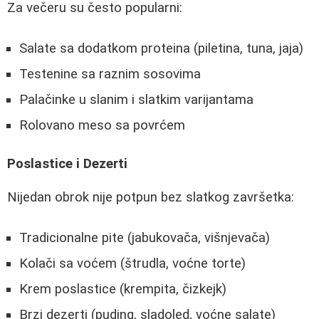
Za večeru su često popularni:
Salate sa dodatkom proteina (piletina, tuna, jaja)
Testenine sa raznim sosovima
Palačinke u slanim i slatkim varijantama
Rolovano meso sa povrćem
Poslastice i Dezerti
Nijedan obrok nije potpun bez slatkog završetka:
Tradicionalne pite (jabukovača, višnjevača)
Kolači sa voćem (štrudla, voćne torte)
Krem poslastice (krempita, čizkejk)
Brzi dezerti (puding, sladoled, voćne salate)