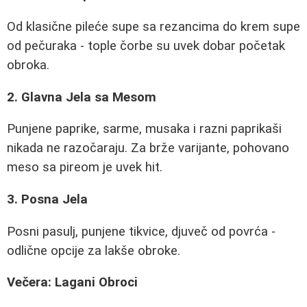
Od klasične pileće supe sa rezancima do krem supe
od pečuraka - tople čorbe su uvek dobar početak
obroka.
2. Glavna Jela sa Mesom
Punjene paprike, sarme, musaka i razni paprikaši
nikada ne razočaraju. Za brže varijante, pohovano
meso sa pireom je uvek hit.
3. Posna Jela
Posni pasulj, punjene tikvice, djuveč od povrća -
odlične opcije za lakše obroke.
Večera: Lagani Obroci