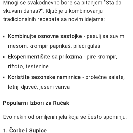
Mnogi se svakodnevno bore sa pitanjem "Šta da
skuvam danas?". Ključ je u kombinovanju
tradicionalnih recepata sa novim idejama:
Kombinujte osnovne sastojke
- pasulj sa suvim
mesom, krompir paprikaš, pileći gulaš
Eksperimentišite sa prilozima
- pire krompir,
rižoto, testenine
Koristite sezonske namirnice
- prolećne salate,
letnji djuveč, jeseni variva
Popularni Izbori za Ručak
Evo nekih od omiljenih jela koja se često spominju:
1. Čorbe i Supice