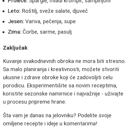
Proleće:
Špargle, mladi krompir, šampinjoni
Leto:
Roštilj, sveže salate, djuveč
Jesen:
Variva, pečenja, supe
Zima:
Čorbe, sarme, pasulj
Zaključak
Kuvanje svakodnevnih obroka ne mora biti stresno.
Sa malo planiranja i kreativnosti, možete stvoriti
ukusne i zdrave obroke koji će zadovoljiti celu
porodicu. Eksperimentišite sa novim receptima,
koristite sezonske namirnice i najvažnije - uživajte
u procesu pripreme hrane.
Šta vam je danas na jelovniku? Podelite svoje
omiljene recepte i ideje u komentarima!