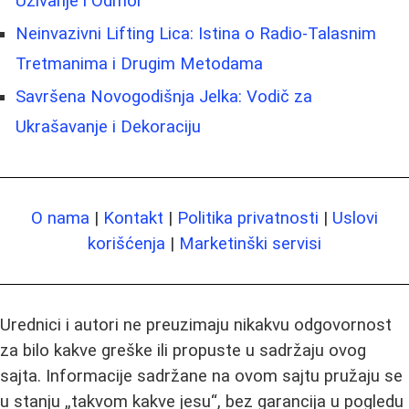
Uživanje i Odmor
Neinvazivni Lifting Lica: Istina o Radio-Talasnim
Tretmanima i Drugim Metodama
Savršena Novogodišnja Jelka: Vodič za
Ukrašavanje i Dekoraciju
O nama
|
Kontakt
|
Politika privatnosti
|
Uslovi
korišćenja
|
Marketinški servisi
Urednici i autori ne preuzimaju nikakvu odgovornost
za bilo kakve greške ili propuste u sadržaju ovog
sajta. Informacije sadržane na ovom sajtu pružaju se
u stanju „takvom kakve jesu“, bez garancija u pogledu