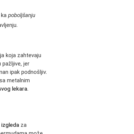
e ka
poboljšanju
ljenju.
ja koja zahtevaju
pažljive, jer
man ipak podnošljiv.
i sa metalnim
svog lekara
.
 izgleda
za
nim bermudama može