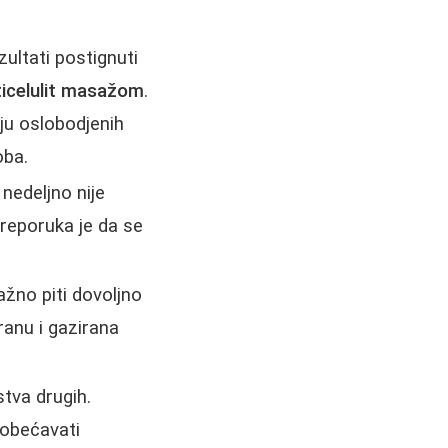
ultati postignuti
ticelulit masažom
.
ju oslobodjenih
oba.
 nedeljno nije
Preporuka je da se
.
žno piti dovoljno
ranu i gazirana
stva drugih.
 obećavati