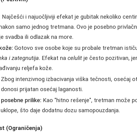
:
Najčešći i najuočljiviji efekat je gubitak nekoliko cen
 nakon samo jednog tretmana. Ovo je posebno privlačn
je svadba ili odlazak na more.
kože:
Gotovo sve osobe koje su probale tretman ističu
eka i zategnutija
. Efekat na
celulit
je često pozitivan, j
đivanju reljefa kože.
Zbog intenzivnog izbacivanja viška tečnosti, osećaj ot
 donosi prijatan osećaj laganosti.
posebne prilike:
Kao "hitno rešenje", tretman može po
je uklope, što daje dodatnu dozu samopouzdanja.
t (Ograničenja)