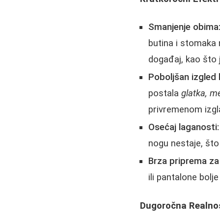
Smanjenje obima
butina i stomaka
događaj, kao što 
Poboljšan izgled 
postala
glatka, m
privremenom izgla
Osećaj laganosti:
nogu nestaje, što
Brza priprema za 
ili pantalone bol
Dugoročna Realnos