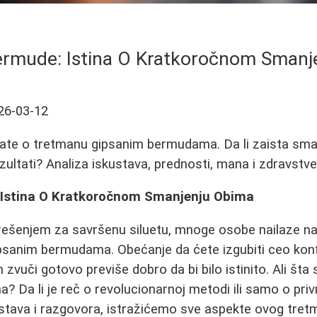
ermude: Istina O Kratkoročnom Smanj
26-03-12
ate o tretmanu gipsanim bermudama. Da li zaista sman
ezultati? Analiza iskustava, prednosti, mana i zdravstve
 Istina O Kratkoročnom Smanjenju Obima
rešenjem za savršenu siluetu, mnoge osobe nailaze na
sanim bermudama. Obećanje da ćete izgubiti ceo konf
vuči gotovo previše dobro da bi bilo istinito. Ali šta s
? Da li je reč o revolucionarnoj metodi ili samo o pr
stava i razgovora, istražićemo sve aspekte ovog tret