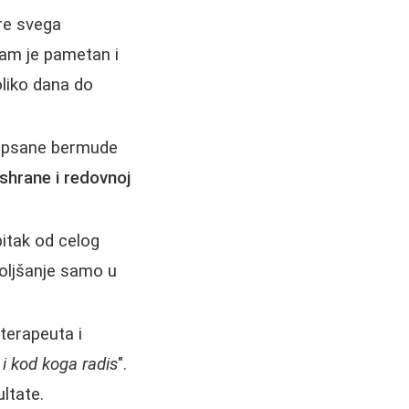
re svega
am je pametan i
oliko dana do
 gipsane bermude
ishrane i redovnoj
itak od celog
oljšanje samo u
 terapeuta i
i i kod koga radis
".
ltate.