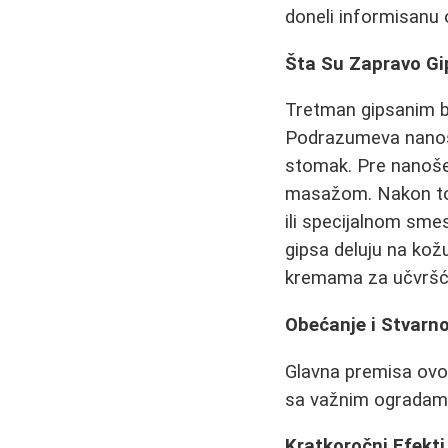
doneli informisanu 
Šta Su Zapravo G
Tretman gipsanim b
Podrazumeva nanošen
stomak. Pre nanošen
masažom. Nakon tog
ili specijalnom smes
gipsa deluju na kož
kremama za učvršći
Obećanje i Stvarn
Glavna premisa ovo
sa važnim ogradam
Kratkoročni Efekti 