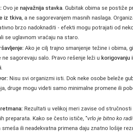
:
Ovo je
najvažnija stavka
. Gubitak obima se postiže p
 iz tkiva
, a ne sagorevanjem masnih naslaga. Organiz
lativno brzo nadoknaditi - efekti mogu potrajati od nek
ali se uglavnom vraćaju na staro.
šavljenje:
Ako je cilj trajno smanjenje težine i obima,
 ne sagorevaju salo. Pravo rešenje leži u
korigovanju 
i
.
vor:
Nisu svi organizmi isti. Dok neke osobe beleže gub
oja, druge mogu videti samo minimalne promene ili pob
tretmana:
Rezultati u velikoj meri zavise od stručnosti
ih preparata. Kako se često ističe, "
vrlo je bitno ko rad
 smeša ili neadekvatna primena daju znatno lošije rezu