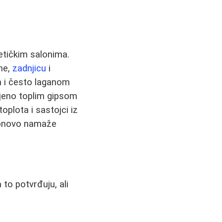
tičkim salonima.
ine,
zadnjicu
i
a i često laganom
jeno toplim gipsom
oplota i sastojci iz
 ponovo namaže
 to potvrđuju, ali