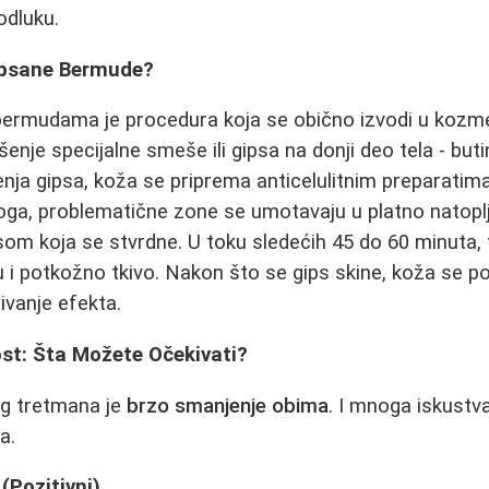
odluku.
ipsane Bermude?
ermudama je procedura koja se obično izvodi u kozme
je specijalne smeše ili gipsa na donji deo tela - but
ja gipsa, koža se priprema anticelulitnim preparatim
a, problematične zone se umotavaju u platno natopl
om koja se stvrdne. U toku sledećih 45 do 60 minuta, t
u i potkožno tkivo. Nakon što se gips skine, koža se
vanje efekta.
ost: Šta Možete Očekivati?
g tretmana je
brzo smanjenje obima
. I mnoga iskustva
a.
(Pozitivni)