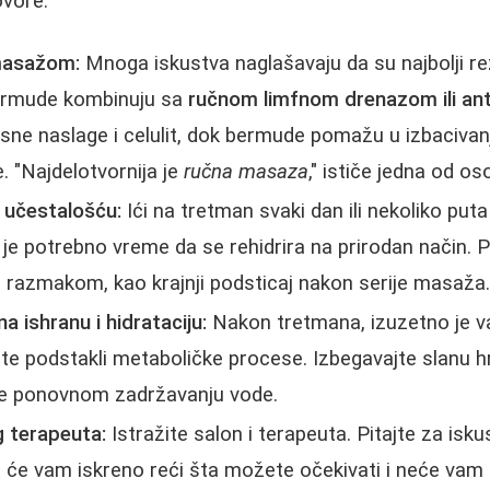
ovore:
masažom:
Mnoga iskustva naglašavaju da su najbolji rez
ermude kombinuju sa
ručnom limfnom drenazom ili an
ne naslage i celulit, dok bermude pomažu u izbacivan
e. "Najdelotvornija je
ručna masaza
," ističe jedna od os
 učestalošću:
Ići na tretman svaki dan ili nekoliko puta
je potrebno vreme da se rehidrira na prirodan način. 
 razmakom, kao krajnji podsticaj nakon serije masaža
a ishranu i hidrataciju:
Nakon tretmana, izuzetno je va
ste podstakli metaboličke procese. Izbegavajte slanu h
se ponovnom zadržavanju vode.
g terapeuta:
Istražite salon i terapeuta. Pitajte za isku
t će vam iskreno reći šta možete očekivati i neće vam