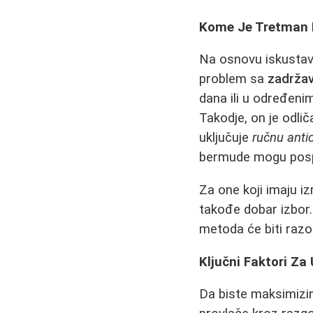
Kome Je Tretman 
Na osnovu iskustav
problem sa
zadržav
dana ili u određeni
Takodje, on je odli
uključuje
ručnu anti
bermude mogu pospeš
Za one koji imaju i
takođe dobar izbor.
metoda će biti razo
Ključni Faktori Za
Da biste maksimizira