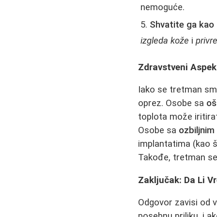
nemoguće.
Shvatite ga kao 
izgleda kože
i
privr
Zdravstveni Aspekt
Iako se tretman sma
oprez. Osobe sa
oš
toplota može iritira
Osobe sa
ozbiljni
implantatima (kao š
Takođe, tretman se
Zaključak: Da Li V
Odgovor zavisi od v
posebnu priliku, i 