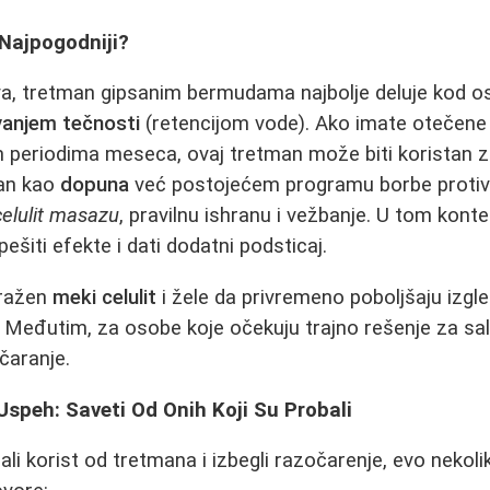
Najpogodniji?
a, tretman gipsanim bermudama najbolje deluje kod o
anjem tečnosti
(retencijom vode). Ako imate otečene 
m periodima meseca, ovaj tretman može biti koristan z
čan kao
dopuna
već postojećem programu borbe protiv c
celulit masazu
, pravilnu ishranu i vežbanje. U tom kont
iti efekte i dati dodatni podsticaj.
zražen
meki celulit
i žele da privremeno poboljšaju izgl
 Međutim, za osobe koje očekuju trajno rešenje za salo 
čaranje.
 Uspeh: Saveti Od Onih Koji Su Probali
li korist od tretmana i izbegli razočarenje, evo nekoli