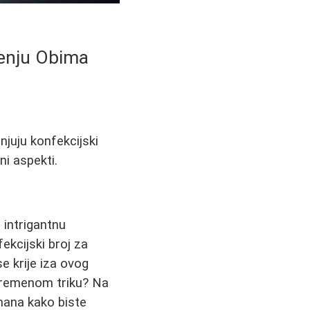
enju Obima
juju konfekcijski
ni aspekti.
 intrigantnu
ekcijski broj za
e krije iza ovog
ivremenom triku? Na
mana kako biste