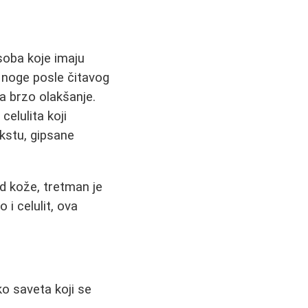
soba koje imaju
noge posle čitavog
a brzo olakšanje.
elulita koji
ekstu, gipsane
ed kože, tretman je
i celulit, ova
ko saveta koji se