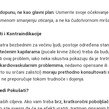
dopunu, ne kao glavni plan:
Usmerite svoje očekivanj
emenom smanjenju oticanja
, a ne ka čudotvornom mršav
i i Kontraindikacije
tra bezbednim za većinu ljudi, postoje određena stan
tećenim kapilarama
(pucale krvne žilice) treba da budu 
ti ovaj problem, iako neka iskustva pokazuju da je tret
m kardiovaskularnim problemima
, nedavno operisane il
to su srčani zalistci)
moraju prethodno konsultovati 
 ne preporučuje tokom trudnoće i dojenja.
redi Pokušati?
aših ciljeva. Ako vam treba
brz, kratkoročni poboljšač
ako ste svesni da će se efekti vratiti, tretman gipsa