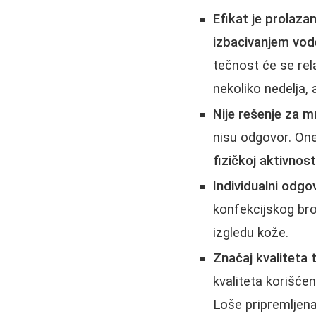
Efikat je prolazan
izbacivanjem vode
tečnost će se re
nekoliko nedelja, 
Nije rešenje za mr
nisu odgovor. One
fizičkoj aktivnost
Individualni odgo
konfekcijskog br
izgledu kože.
Značaj kvaliteta 
kvaliteta korišćen
Loše pripremljena