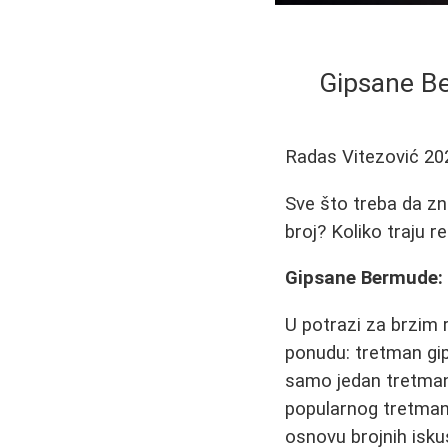
Gipsane B
Radas Vitezović
20
Sve što treba da zn
broj? Koliko traju r
Gipsane Bermude:
U potrazi za brzim 
ponudu: tretman gip
samo jedan tretman z
popularnog tretmana
osnovu brojnih isku