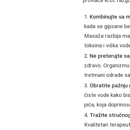
provlače kroz razg
Kombinujte sa 
kada se gipsane b
Masaža razbija mas
toksina i viška vod
Ne preterujte sa
zdravo. Organizmu 
tretmani odrade sa
Obratite pažnju n
čiste vode kako bi
pića, koja doprino
Tražite stručno
Kvalitetan terapeu