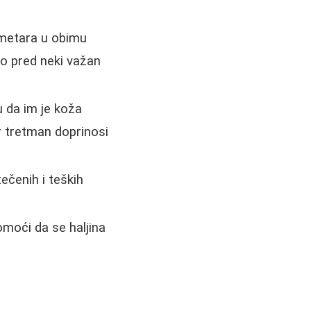
timetara u obimu
o pred neki važan
 da im je koža
er tretman doprinosi
ečenih i teških
moći da se haljina