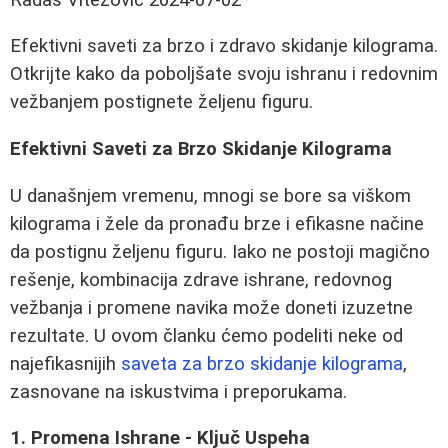
Efektivni saveti za brzo i zdravo skidanje kilograma.
Otkrijte kako da poboljšate svoju ishranu i redovnim
vežbanjem postignete željenu figuru.
Efektivni Saveti za Brzo Skidanje Kilograma
U današnjem vremenu, mnogi se bore sa viškom
kilograma i žele da pronađu brze i efikasne načine
da postignu željenu figuru. Iako ne postoji magično
rešenje, kombinacija zdrave ishrane, redovnog
vežbanja i promene navika može doneti izuzetne
rezultate. U ovom članku ćemo podeliti neke od
najefikasnijih
saveta za brzo skidanje kilograma
,
zasnovane na iskustvima i preporukama.
1. Promena Ishrane - Ključ Uspeha