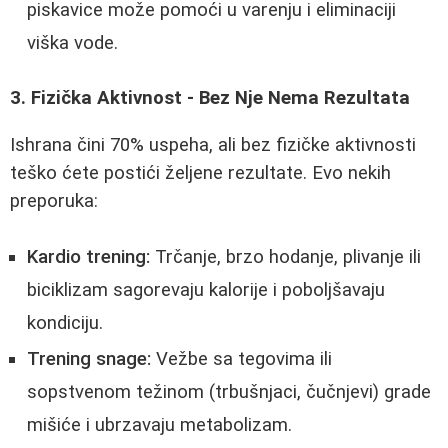
piskavice može pomoći u varenju i eliminaciji
viška vode.
3. Fizička Aktivnost - Bez Nje Nema Rezultata
Ishrana čini 70% uspeha, ali bez fizičke aktivnosti
teško ćete postići željene rezultate. Evo nekih
preporuka:
Kardio trening:
Trčanje, brzo hodanje, plivanje ili
biciklizam sagorevaju kalorije i poboljšavaju
kondiciju.
Trening snage:
Vežbe sa tegovima ili
sopstvenom težinom (trbušnjaci, čučnjevi) grade
mišiće i ubrzavaju metabolizam.