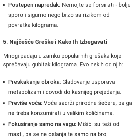
Postepen napredak:
Nemojte se forsirati - bolje
sporo i sigurno nego brzo sa rizikom od
povratka kilograma.
5. Najčešće Greške i Kako Ih Izbegavati
Mnogi padaju u zamku popularnih grešaka koje
sprečavaju gubitak kilograma. Evo nekih od njih:
Preskakanje obroka:
Gladovanje usporava
metabolizam i dovodi do kasnijeg prejedanja.
Previše voća:
Voće sadrži prirodne šećere, pa ga
ne treba konzumirati u velikim količinama.
Fokusiranje samo na vagu:
Mišići su teži od
masti, pa se ne oslanjajte samo na broj