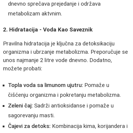
dnevno sprečava prejedanje i održava
metabolizam aktvnim.
2. Hidratacija - Voda Kao Saveznik
Pravilna hidratacija je ključna za detoksikaciju
organizma i ubrzanje metabolizma. Preporučuje se
unos najmanje 2 litre vode dnevno. Dodatno,
možete probati:
Topla voda sa limunom ujutru:
Pomaže u
čišćenju organizma i pokretanju metabolizma.
Zeleni čaj:
Sadrži antioksidanse i pomaže u
sagorevanju masti.
Čajevi za detoks:
Kombinacija kima, korijandera i