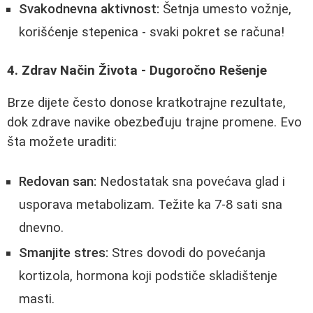
Svakodnevna aktivnost:
Šetnja umesto vožnje,
korišćenje stepenica - svaki pokret se računa!
4. Zdrav Način Života - Dugoročno Rešenje
Brze dijete često donose kratkotrajne rezultate,
dok zdrave navike obezbeđuju trajne promene. Evo
šta možete uraditi:
Redovan san:
Nedostatak sna povećava glad i
usporava metabolizam. Težite ka 7-8 sati sna
dnevno.
Smanjite stres:
Stres dovodi do povećanja
kortizola, hormona koji podstiče skladištenje
masti.