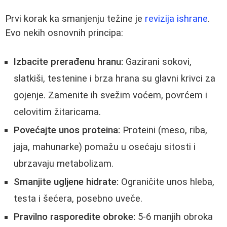
Prvi korak ka smanjenju težine je
revizija ishrane
.
Evo nekih osnovnih principa:
Izbacite prerađenu hranu:
Gazirani sokovi,
slatkiši, testenine i brza hrana su glavni krivci za
gojenje. Zamenite ih svežim voćem, povrćem i
celovitim žitaricama.
Povećajte unos proteina:
Proteini (meso, riba,
jaja, mahunarke) pomažu u osećaju sitosti i
ubrzavaju metabolizam.
Smanjite ugljene hidrate:
Ograničite unos hleba,
testa i šećera, posebno uveče.
Pravilno rasporedite obroke:
5-6 manjih obroka