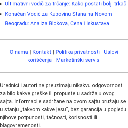
Ultimativni vodič za trčanje: Kako postati bolji trkač
Konačan Vodič za Kupovinu Stana na Novom
Beogradu: Analiza Blokova, Cena i Iskustava
O nama
|
Kontakt
|
Politika privatnosti
|
Uslovi
korišćenja
|
Marketinški servisi
Urednici i autori ne preuzimaju nikakvu odgovornost
za bilo kakve greške ili propuste u sadržaju ovog
sajta. Informacije sadržane na ovom sajtu pružaju se
u stanju „takvom kakve jesu“, bez garancija u pogledu
njihove potpunosti, tačnosti, korisnosti ili
blagovremenosti.