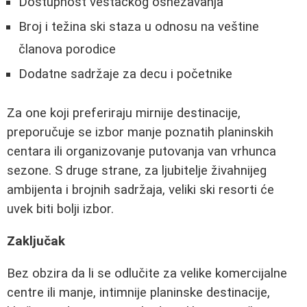
Dostupnost veštačkog osnežavanja
Broj i težina ski staza u odnosu na veštine
članova porodice
Dodatne sadržaje za decu i početnike
Za one koji preferiraju mirnije destinacije,
preporučuje se izbor manje poznatih planinskih
centara ili organizovanje putovanja van vrhunca
sezone. S druge strane, za ljubitelje živahnijeg
ambijenta i brojnih sadržaja, veliki ski resorti će
uvek biti bolji izbor.
Zaključak
Bez obzira da li se odlučite za velike komercijalne
centre ili manje, intimnije planinske destinacije,