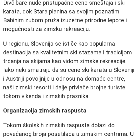
Divčibare nude pristupačne cene smeštaja i ski
karata, dok Stara planina sa svojim poznatim
Babinim zubom pruža izuzetne prirodne lepote i
mogućnosti za zimsku rekreaciju.
U regionu, Slovenija se ističe kao popularna
destinacija sa kvalitetnim ski stazama i tradicijom
trčanja na skijama kao vidom zimske rekreacije.
Iako neki smatraju da su cene ski karata u Sloveniji
i Austriji povoljnije u odnosu na domaće centre,
naši zimski resorti i dalje privlače brojne turiste
tokom vikenda i zimskih praznika.
Organizacija zimskih raspusta
Tokom školskih zimskih raspusta dolazi do
povećanog broja posetilaca u zimskim centrima. U