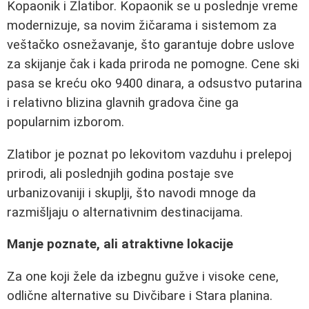
Kopaonik i Zlatibor. Kopaonik se u poslednje vreme
modernizuje, sa novim žičarama i sistemom za
veštačko osnežavanje, što garantuje dobre uslove
za skijanje čak i kada priroda ne pomogne. Cene ski
pasa se kreću oko 9400 dinara, a odsustvo putarina
i relativno blizina glavnih gradova čine ga
popularnim izborom.
Zlatibor je poznat po lekovitom vazduhu i prelepoj
prirodi, ali poslednjih godina postaje sve
urbanizovaniji i skuplji, što navodi mnoge da
razmišljaju o alternativnim destinacijama.
Manje poznate, ali atraktivne lokacije
Za one koji žele da izbegnu gužve i visoke cene,
odlične alternative su Divčibare i Stara planina.