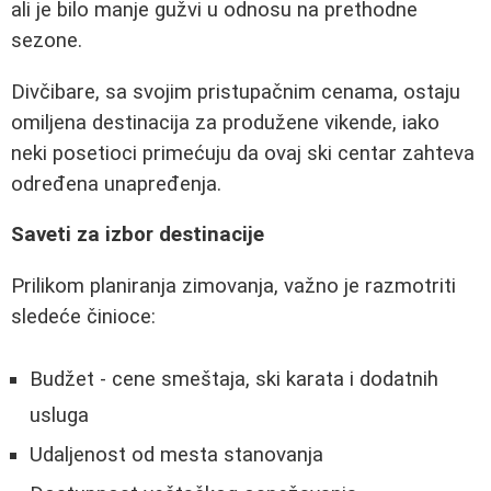
ali je bilo manje gužvi u odnosu na prethodne
sezone.
Divčibare, sa svojim pristupačnim cenama, ostaju
omiljena destinacija za produžene vikende, iako
neki posetioci primećuju da ovaj ski centar zahteva
određena unapređenja.
Saveti za izbor destinacije
Prilikom planiranja zimovanja, važno je razmotriti
sledeće činioce:
Budžet - cene smeštaja, ski karata i dodatnih
usluga
Udaljenost od mesta stanovanja