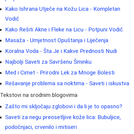
Kako Ishrana Utječe na Kožu Lica - Kompletan
Vodič
Kako Rešiti Akne i Fleke na Licu - Potpuni Vodič
Masaža - Umjetnost Opuštanja i Liječenja
Koralna Voda - Šta Je i Kakve Prednosti Nudi
Najbolji Saveti za Savršenu Šminku
Med i Cimet - Prirodni Lek za Mnoge Bolesti
Rešavanje problema sa noktima - Saveti i iskustva
Tekstovi na srodnim blogovima
Zašto mi skljočaju zglobovi i da li je to opasno?
Saveti za negu preosetljive kože lica: Bubuljice,
podočnjaci, crvenilo i mitiseri