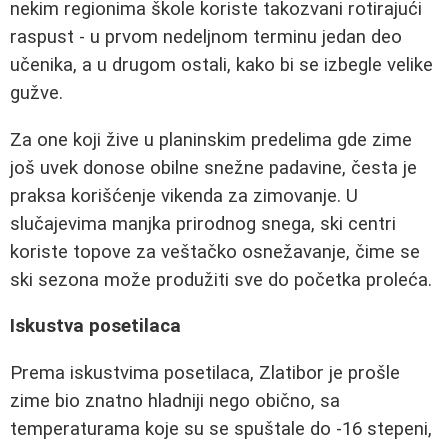
nekim regionima škole koriste takozvani rotirajući
raspust - u prvom nedeljnom terminu jedan deo
učenika, a u drugom ostali, kako bi se izbegle velike
gužve.
Za one koji žive u planinskim predelima gde zime
još uvek donose obilne snežne padavine, česta je
praksa korišćenje vikenda za zimovanje. U
slučajevima manjka prirodnog snega, ski centri
koriste topove za veštačko osnežavanje, čime se
ski sezona može produžiti sve do početka proleća.
Iskustva posetilaca
Prema iskustvima posetilaca, Zlatibor je prošle
zime bio znatno hladniji nego obično, sa
temperaturama koje su se spuštale do -16 stepeni,