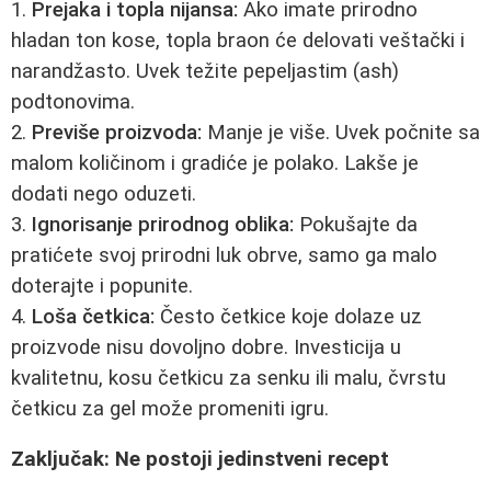
1.
Prejaka i topla nijansa:
Ako imate prirodno
hladan ton kose, topla braon će delovati veštački i
narandžasto. Uvek težite pepeljastim (ash)
podtonovima.
2.
Previše proizvoda:
Manje je više. Uvek počnite sa
malom količinom i gradiće je polako. Lakše je
dodati nego oduzeti.
3.
Ignorisanje prirodnog oblika:
Pokušajte da
pratićete svoj prirodni luk obrve, samo ga malo
doterajte i popunite.
4.
Loša četkica:
Često četkice koje dolaze uz
proizvode nisu dovoljno dobre. Investicija u
kvalitetnu, kosu četkicu za senku ili malu, čvrstu
četkicu za gel može promeniti igru.
Zaključak: Ne postoji jedinstveni recept