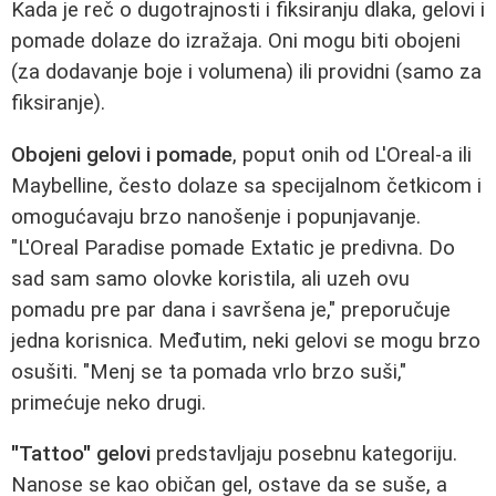
Kada je reč o dugotrajnosti i fiksiranju dlaka, gelovi i
pomade dolaze do izražaja. Oni mogu biti obojeni
(za dodavanje boje i volumena) ili providni (samo za
fiksiranje).
Obojeni gelovi i pomade
, poput onih od L'Oreal-a ili
Maybelline, često dolaze sa specijalnom četkicom i
omogućavaju brzo nanošenje i popunjavanje.
"L'Oreal Paradise pomade Extatic je predivna. Do
sad sam samo olovke koristila, ali uzeh ovu
pomadu pre par dana i savršena je," preporučuje
jedna korisnica. Međutim, neki gelovi se mogu brzo
osušiti. "Menj se ta pomada vrlo brzo suši,"
primećuje neko drugi.
"Tattoo" gelovi
predstavljaju posebnu kategoriju.
Nanose se kao običan gel, ostave da se suše, a