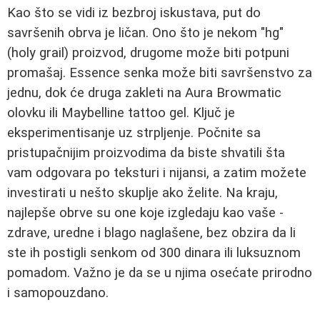
Kao što se vidi iz bezbroj iskustava, put do
savršenih obrva je ličan. Ono što je nekom "hg"
(holy grail) proizvod, drugome može biti potpuni
promašaj. Essence senka može biti savršenstvo za
jednu, dok će druga zakleti na Aura Browmatic
olovku ili Maybelline tattoo gel. Ključ je
eksperimentisanje uz strpljenje. Počnite sa
pristupačnijim proizvodima da biste shvatili šta
vam odgovara po teksturi i nijansi, a zatim možete
investirati u nešto skuplje ako želite. Na kraju,
najlepše obrve su one koje izgledaju kao vaše -
zdrave, uredne i blago naglašene, bez obzira da li
ste ih postigli senkom od 300 dinara ili luksuznom
pomadom. Važno je da se u njima osećate prirodno
i samopouzdano.