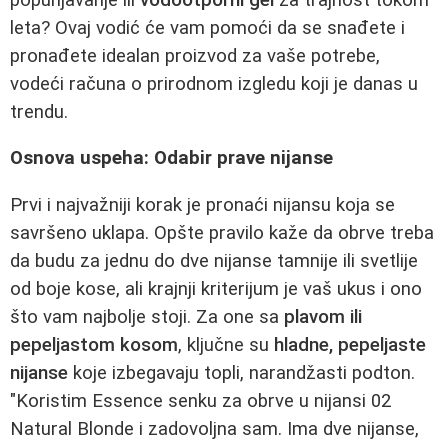
leta? Ovaj vodić će vam pomoći da se snađete i
pronađete idealan proizvod za vaše potrebe,
vodeći računa o prirodnom izgledu koji je danas u
trendu.
Osnova uspeha: Odabir prave nijanse
Prvi i najvažniji korak je pronaći nijansu koja se
savršeno uklapa. Opšte pravilo kaže da obrve treba
da budu za jednu do dve nijanse tamnije ili svetlije
od boje kose, ali krajnji kriterijum je vaš ukus i ono
što vam najbolje stoji. Za one sa
plavom ili
pepeljastom kosom
, ključne su
hladne, pepeljaste
nijanse
koje izbegavaju topli, narandžasti podton.
"Koristim Essence senku za obrve u nijansi 02
Natural Blonde i zadovoljna sam. Ima dve nijanse,