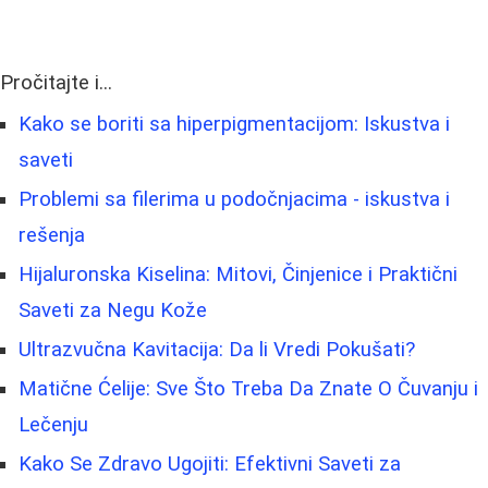
Pročitajte i...
Kako se boriti sa hiperpigmentacijom: Iskustva i
saveti
Problemi sa filerima u podočnjacima - iskustva i
rešenja
Hijaluronska Kiselina: Mitovi, Činjenice i Praktični
Saveti za Negu Kože
Ultrazvučna Kavitacija: Da li Vredi Pokušati?
Matične Ćelije: Sve Što Treba Da Znate O Čuvanju i
Lečenju
Kako Se Zdravo Ugojiti: Efektivni Saveti za