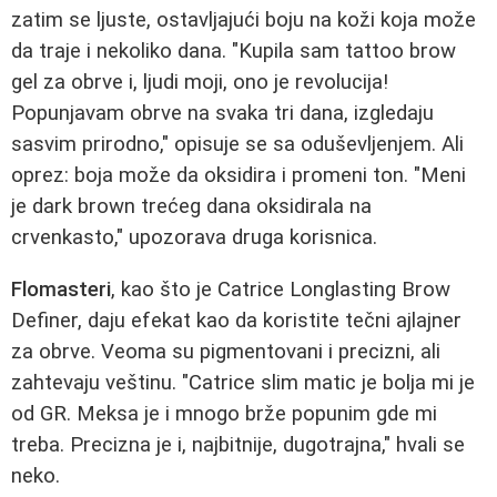
zatim se ljuste, ostavljajući boju na koži koja može
da traje i nekoliko dana. "Kupila sam tattoo brow
gel za obrve i, ljudi moji, ono je revolucija!
Popunjavam obrve na svaka tri dana, izgledaju
sasvim prirodno," opisuje se sa oduševljenjem. Ali
oprez: boja može da oksidira i promeni ton. "Meni
je dark brown trećeg dana oksidirala na
crvenkasto," upozorava druga korisnica.
Flomasteri
, kao što je Catrice Longlasting Brow
Definer, daju efekat kao da koristite tečni ajlajner
za obrve. Veoma su pigmentovani i precizni, ali
zahtevaju veštinu. "Catrice slim matic je bolja mi je
od GR. Meksa je i mnogo brže popunim gde mi
treba. Precizna je i, najbitnije, dugotrajna," hvali se
neko.