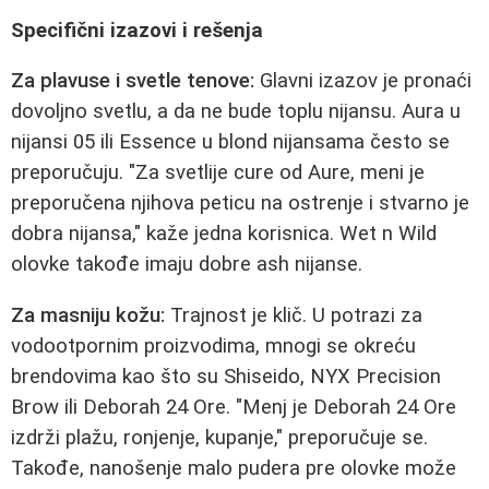
Specifični izazovi i rešenja
Za plavuse i svetle tenove:
Glavni izazov je pronaći
dovoljno svetlu, a da ne bude toplu nijansu. Aura u
nijansi 05 ili Essence u blond nijansama često se
preporučuju. "Za svetlije cure od Aure, meni je
preporučena njihova peticu na ostrenje i stvarno je
dobra nijansa," kaže jedna korisnica. Wet n Wild
olovke takođe imaju dobre ash nijanse.
Za masniju kožu:
Trajnost je klič. U potrazi za
vodootpornim proizvodima, mnogi se okreću
brendovima kao što su Shiseido, NYX Precision
Brow ili Deborah 24 Ore. "Menj je Deborah 24 Ore
izdrži plažu, ronjenje, kupanje," preporučuje se.
Takođe, nanošenje malo pudera pre olovke može