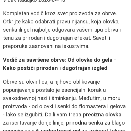
Kompletan vodič kroz svet proizvoda za obrve.
Otkrijte kako odabrati pravu nijansu, koja olovka,
senka ili gel najbolje odgovara vašem tipu obrva i
tenu za prirodan i dugotrajan efekat. Saveti i
preporuke zasnovani na iskustvima.
Vodič za savršene obrve: Od olovke do gela -
Kako postići prirodan i dugotrajan izgled
Obrve su okvir lica, a njihovo oblikovanje i
popunjavanje postalo je esencijalni korak u
svakodnevnoj nezi i šminkanju. Međutim, u moru
proizvoda - od olovki i senki do flomastera i gelova
- lako se izgubiti. Da li vam treba
precizna olovka
za iscrtavanje donje linije,
prirodna senka
za blago
popunjavanje ili
vodootporni gel
za trajnost tokom