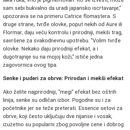
sam sebi bukvalno da uradi japansko iscrtavanje,"
upozorava se na primeru Catrice flomastera. S
druge strane, tvrđe olovke, poput nekih od Aure ili
Flormar, daju veću kontrolu i prirodniji, mekši trag,
savršene za svakodnevnu upotrebu. "Volim tvrđe
olovke. Nekako daju prirodniji efekat, a i
dugotrajnije su na mojoj koži," ističe jedna
zagovornica ovog tipa.
Senke i puderi za obrve: Prirodan i mekši efekat
Ako želite najprirodniji, "megi" efekat bez oštrih
linija, senke su odličan izbor. Pogodne su i za
početnike jer se teže preterati. Essence setovi za
obrve, koji često uključuju dve nijanse i vosak,
izuzetno su popularni zbog povoljne cene i dobrog