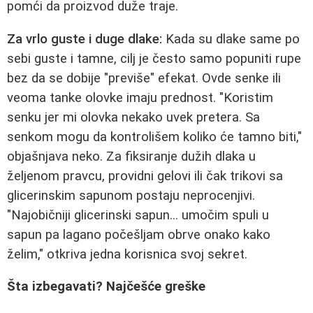
pomći da proizvod duže traje.
Za vrlo guste i duge dlake:
Kada su dlake same po
sebi guste i tamne, cilj je često samo popuniti rupe
bez da se dobije "previše" efekat. Ovde senke ili
veoma tanke olovke imaju prednost. "Koristim
senku jer mi olovka nekako uvek pretera. Sa
senkom mogu da kontrolišem koliko će tamno biti,"
objašnjava neko. Za fiksiranje dužih dlaka u
željenom pravcu, providni gelovi ili čak trikovi sa
glicerinskim sapunom postaju neprocenjivi.
"Najobičniji glicerinski sapun... umočim spuli u
sapun pa lagano počešljam obrve onako kako
želim," otkriva jedna korisnica svoj sekret.
Šta izbegavati? Najčešće greške