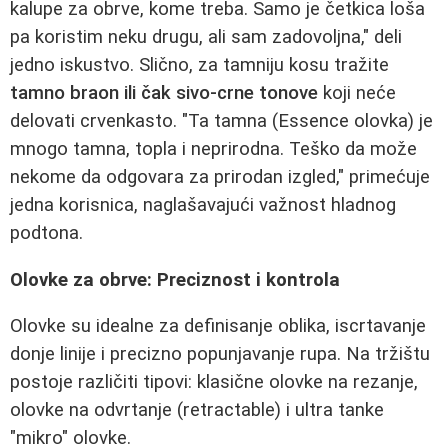
kalupe za obrve, kome treba. Samo je četkica loša
pa koristim neku drugu, ali sam zadovoljna," deli
jedno iskustvo. Slično, za tamniju kosu tražite
tamno braon ili čak sivo-crne tonove
koji neće
delovati crvenkasto. "Ta tamna (Essence olovka) je
mnogo tamna, topla i neprirodna. Teško da može
nekome da odgovara za prirodan izgled," primećuje
jedna korisnica, naglašavajući važnost hladnog
podtona.
Olovke za obrve: Preciznost i kontrola
Olovke su idealne za definisanje oblika, iscrtavanje
donje linije i precizno popunjavanje rupa. Na tržištu
postoje različiti tipovi: klasične olovke na rezanje,
olovke na odvrtanje (retractable) i ultra tanke
"mikro" olovke.