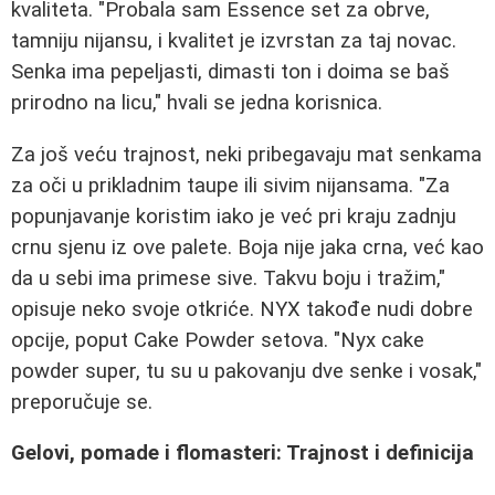
kvaliteta. "Probala sam Essence set za obrve,
tamniju nijansu, i kvalitet je izvrstan za taj novac.
Senka ima pepeljasti, dimasti ton i doima se baš
prirodno na licu," hvali se jedna korisnica.
Za još veću trajnost, neki pribegavaju mat senkama
za oči u prikladnim taupe ili sivim nijansama. "Za
popunjavanje koristim iako je već pri kraju zadnju
crnu sjenu iz ove palete. Boja nije jaka crna, već kao
da u sebi ima primese sive. Takvu boju i tražim,"
opisuje neko svoje otkriće. NYX takođe nudi dobre
opcije, poput Cake Powder setova. "Nyx cake
powder super, tu su u pakovanju dve senke i vosak,"
preporučuje se.
Gelovi, pomade i flomasteri: Trajnost i definicija