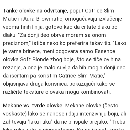
Tanke olovke na odvrtanje
, poput Catrice Slim
Matic ili Aura Browmatic, omogućavaju izvlačenje
veoma finih linija, gotovo kao da crtate dlaku po
dlaku. "Za donji deo obrva moram sa onom
preciznom," ističe neko ko preferira takav tip. "Lako
je vama brinete, meni odgovara samo Essence
olovka Soft Blonde zbog boje, što se tiče ovih na
rezanje, a ona je malo suvlja da bih mogla donji deo
da iscrtam pa koristim Catrice Slim Matic,"
objašnjava druga korisnica, pokazujući kako se
različite teksture olovaka mogu kombinovati.
Mekane vs. tvrde olovke:
Mekane olovke (često
voskaste) lako se nanose i daju intenzivniju boju, ali
zahtevaju "laku ruku" da ne bi ispale prejako. "Treba
laka ruka, vrlo je pigmentovan. Ko se izvešti, može