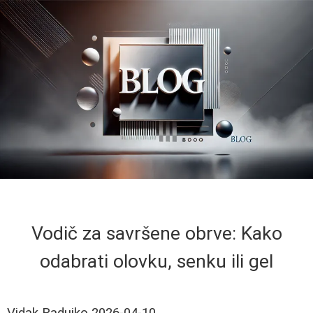
Vodič za savršene obrve: Kako
odabrati olovku, senku ili gel
Vidak Radujko
2026-04-10