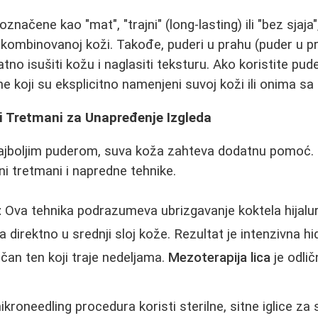
značene kao "mat", "trajni" (long-lasting) ili "bez sjaja
kombinovanoj koži. Takođe, puderi u prahu (puder u pr
o isušiti kožu i naglasiti teksturu. Ako koristite pu
ne koji su eksplicitno namenjeni suvoj koži ili onima s
i Tretmani za Unapređenje Izgleda
najboljim puderom, suva koža zahteva dodatnu pomoć.
ni tretmani i napredne tehnike.
:
Ova tehnika podrazumeva ubrizgavanje koktela hijalur
a direktno u srednji sloj kože. Rezultat je intenzivna hi
ačan ten koji traje nedeljama.
Mezoterapija lica
je odli
kroneedling procedura koristi sterilne, sitne iglice za 