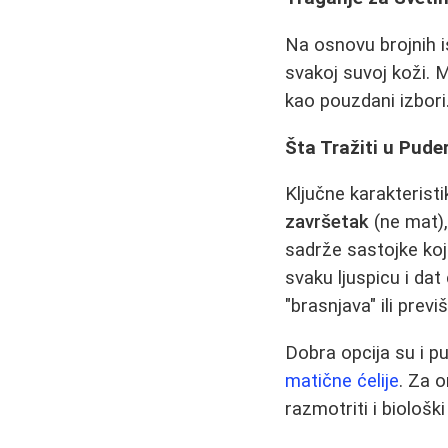
Na osnovu brojnih i
svakoj suvoj koži. 
kao pouzdani izbori
Šta Tražiti u Pude
Ključne karakterist
završetak
(ne mat),
sadrže sastojke koj
svaku ljuspicu i da
"brasnjava" ili previ
Dobra opcija su i pu
matične ćelije
. Za 
razmotriti i biološk