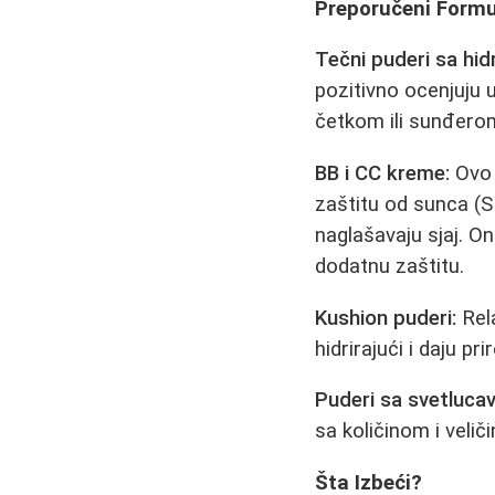
Preporučeni Formul
Tečni puderi sa hid
pozitivno ocenjuju 
četkom ili sunđero
BB i CC kreme:
Ovo 
zaštitu od sunca (SP
naglašavaju sjaj. 
dodatnu zaštitu.
Kushion puderi:
Rela
hidrirajući i daju p
Puderi sa svetluca
sa količinom i velič
Šta Izbeći?