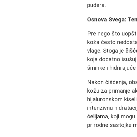
pudera.
Osnova Svega: Te
Pre nego što uopšte
koža često nedostaje
vlage. Stoga je
čišć
koja dodatno isušuj
šminke i hidrirajuće
Nakon čišćenja, oba
kožu za primanje ak
hijaluronskom kiseli
intenzivnu hidratac
ćelijama
, koji mogu
prirodne sastojke mo