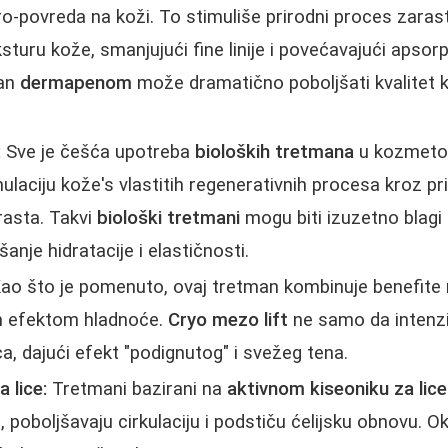
ro-povreda na koži. To stimuliše prirodni proces zarast
sturu kože, smanjujući fine linije i povećavajući apsorp
man
dermapenom
može dramatično poboljšati kvalitet k
:
Sve je češća upotreba
bioloških tretmana
u kozmetolo
mulaciju kože's vlastitih regenerativnih procesa kroz pr
rasta. Takvi
biološki tretmani
mogu biti izuzetno blagi 
nje hidratacije i elastičnosti.
ao što je pomenuto, ovaj tretman kombinuje benefite
m efektom hladnoće.
Cryo mezo lift
ne samo da intenziv
a, dajući efekt "podignutog" i svežeg tena.
a lice:
Tretmani bazirani na
aktivnom kiseoniku za lice
, poboljšavaju cirkulaciju i podstiču ćelijsku obnovu. O