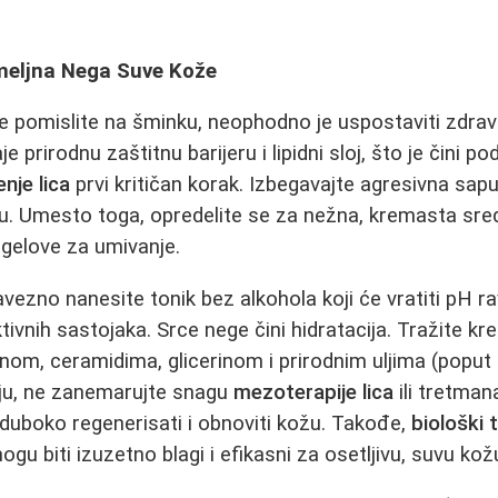
meljna Nega Suve Kože
 pomislite na šminku, neophodno je uspostaviti zdrav
 prirodnu zaštitnu barijeru i lipidni sloj, što je čini 
enje lica
prvi kritičan korak. Izbegavajte agresivna sapu
u. Umesto toga, opredelite se za nežna, kremasta sred
 gelove za umivanje.
vezno nanesite tonik bez alkohola koji će vratiti pH ra
tivnih sastojaka. Srce nege čini hidratacija. Tražite k
nom, ceramidima, glicerinom i prirodnim uljima (poput u
iju, ne zanemarujte snagu
mezoterapije lica
ili tretma
 duboko regenerisati i obnoviti kožu. Takođe,
biološki 
gu biti izuzetno blagi i efikasni za osetljivu, suvu kož