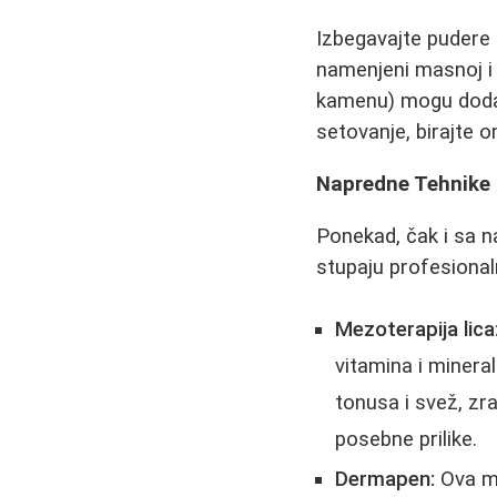
Izbegavajte pudere o
namenjeni masnoj i 
kamenu) mogu dodatn
setovanje, birajte o
Napredne Tehnike 
Ponekad, čak i sa 
stupaju profesional
Mezoterapija lica
vitamina i mineral
tonusa i svež, zr
posebne prilike.
Dermapen:
Ova mi