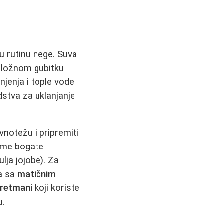
u rutinu nege. Suva
podložnom gubitku
njenja i tople vode
stva za uklanjanje
vnotežu i pripremiti
reme bogate
lja jojobe). Za
na sa
matičnim
tretmani
koji koriste
u.