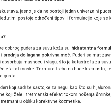
skustava, jasno je da ne postoji jedan univerzalni pude
Međutim, postoje određeni tipovi i formulacije koje s
.
ru?
ike dobrog pudera za suvu kožu su:
hidratantna formu
 i
srednja do lagana pokrivna moć
. Puderi sa mat za
i apsorbuju masnoću i vlagu, što je katastrofa za suvu
t će efekat maske. Tekstura treba da bude kremasta, teč
še gusta.
deri koji sadrže sastojke za negu, kao što su hijaluronsk
one koji žele i tretmanski efekat tokom nošenja šmink
i tretmani u obliku korektivne kozmetike.