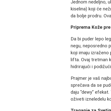
Jednom nedeljno, uk
kiselina) koji će n
da bolje prodru. O
Priprema Kože pre
Da bi puder lepo le
negu, neposredno pr
koji imaju izraženo
lifta. Ovaj tretman
hidrirajući i podiž
Prajmer je vaš najbo
sprečava da se puder
daju "dewy" efekat.
oživeti izneledelu k
Traganje za Sveti