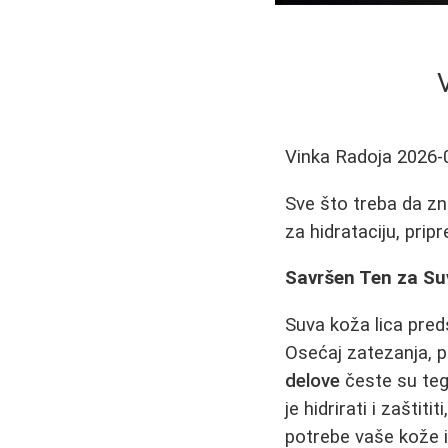
Vinka Radoja
2026-
Sve što treba da zn
za hidrataciju, prip
Savršen Ten za Su
Suva koža lica pred
Osećaj zatezanja, pe
delove
česte su tego
je hidrirati i zašti
potrebe vaše kože 