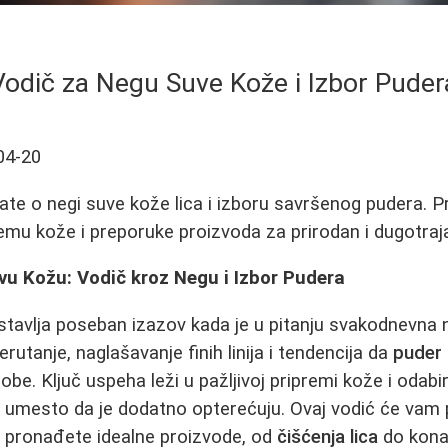
Vodič za Negu Suve Kože i Izbor Puder
04-20
ate o negi suve kože lica i izboru savršenog pudera. P
remu kože i preporuke proizvoda za prirodan i dugotraja
vu Kožu: Vodič kroz Negu i Izbor Pudera
stavlja poseban izazov kada je u pitanju svakodnevna 
rutanje, naglašavanje finih linija i tendencija da
puder 
be. Ključ uspeha leži u pažljivoj pripremi kože i odabi
titi, umesto da je dodatno opterećuju. Ovaj vodić će va
i pronađete idealne proizvode, od
čišćenja lica
do kona