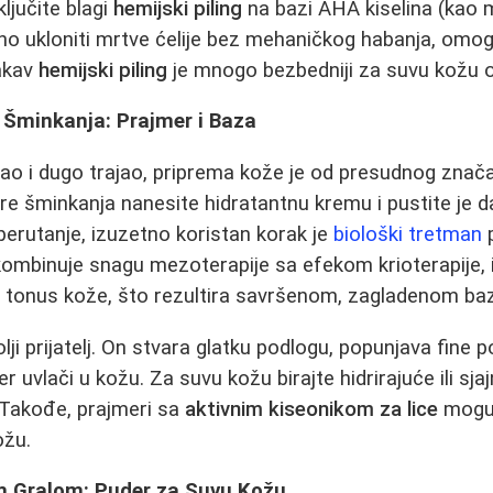
ljučite blagi
hemijski piling
na bazi AHA kiselina (kao ml
ežno ukloniti mrtve ćelije bez mehaničkog habanja, om
vakav
hemijski piling
je mnogo bezbedniji za suvu kožu od
 Šminkanja: Prajmer i Baza
gao i dugo trajao, priprema kože je od presudnog znač
e šminkanja nanesite hidratantnu kremu i pustite je da
 perutanje, izuzetno koristan korak je
biološki tretman
p
 kombinuje snagu mezoterapije sa efekom krioterapije, 
ući tonus kože, što rezultira savršenom, zagladenom b
lji prijatelj. On stvara glatku podlogu, popunjava fine po
 uvlači u kožu. Za suvu kožu birajte hidrirajuće ili sja
 Takođe, prajmeri sa
aktivnim kiseonikom za lice
mogu 
ožu.
m Gralom: Puder za Suvu Kožu