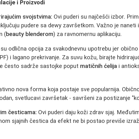
acije i Proizvodi
rirajućim svojstvima:
Ovi puderi su najčešći izbor. Prim
uključuju pudere sa dewy završetkom. Važno je naneti
m (
beauty blenderom
) za ravnomernu aplikaciju.
su odlična opcija za svakodnevnu upotrebu jer obično
F) i lagano prekrivanje. Za suvu kožu, birajte hidriraju
One često sadrže sastojke poput
matičnih ćelija
i antiok
tivno nova forma koja postaje sve popularnija. Običn
rirodan, svetlucavi završetak - savršeni za postizanje "k
vim česticama:
Ovi puderi daju koži zdrav sjaj. Međutim
inom sjajnih čestica da efekt ne bi postao previše izra