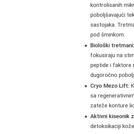
kontrolisanih mik
poboljšavajući tek
sastojaka. Tret
pod šminkom.
Biološki tretmani
fokusiraju na sti
peptide i faktore 
dugoročno poboljša
Cryo Mezo Lift:
K
sa regenerativni
zateže konture lic
Aktivni kiseonik z
detoksikaciji kože