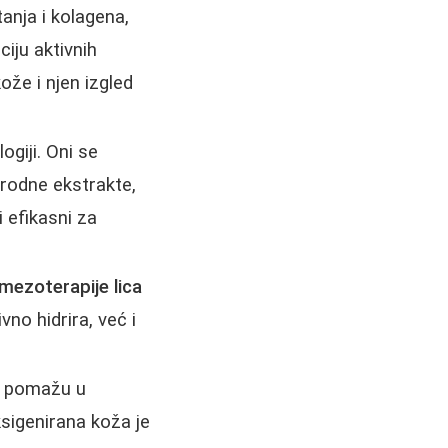
anja i kolagena,
ciju aktivnih
ože i njen izgled
giji. Oni se
irodne ekstrakte,
i efikasni za
mezoterapije lica
no hidrira, već i
pomažu u
ksigenirana koža je