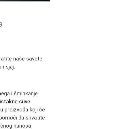
a
ratite naše savete
n sjaj.
nega i šminkanje.
istakne suve
ru proizvoda koji će
m pomoći da shvatite
čnog nanosa