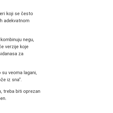
eri koji se često
 ih adekvatnom
 kombinuju negu,
će verzije koje
sidanasa za
o su veoma lagani,
ože iz sna".
, treba biti oprezan
žen.