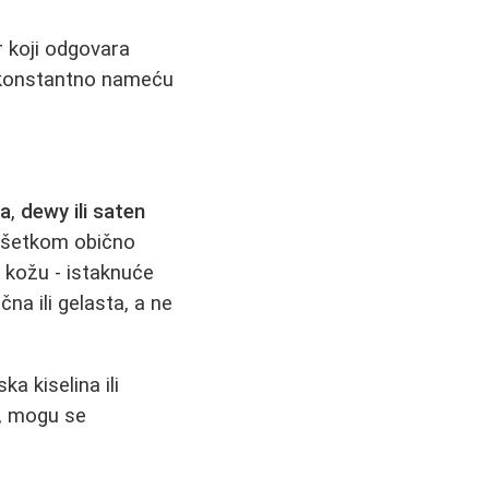
r koji odgovara
e konstantno nameću
la
,
dewy ili saten
vršetkom obično
 kožu - istaknuće
na ili gelasta, a ne
a kiselina ili
e, mogu se