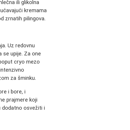
ečna ili glikolna
ogućavajući kremama
 zrnatih pilingova.
aja. Uz redovnu
 se upije. Za one
oput cryo mezo
intenzivno
azom za šminku.
re i bore, i
jne prajmere koji
dodatno osvežiti i