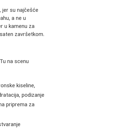
", jer su najčešće
ahu, a ne u
der u kamenu za
a saten završetkom.
 Tu na scenu
onske kiseline,
dratacija, podizanje
čna priprema za
stvaranje