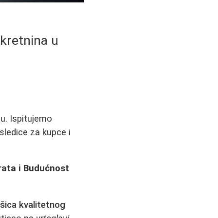
ekretnina u
u. Ispitujemo
sledice za kupce i
ata i Budućnost
šica kvalitetnog