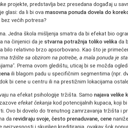
like projekte, predstavlja bez presedana događaj u savr
e glasi: da li bi ova
masovna ponuda dovela do korekc
 bez većih potresa?
ena. Jedna škola mišljenja smatra da bi efekat bio ogra
 na činjenici da je
stvarna potražnja toliko velika
da b
va bilo relativno brzo apsorbovano. Kao što je primeć
rma tržište sa obzirom na potrebe, a mala ponuda je sta
ijama"
. Prema ovom gledištu, uticaj bi se možda ogle
cena
ili blagom padu u specifičnim segmentima (npr. d
k bi cene u centru ili na prestižnim lokacijama ostale
vaju na efekat psihologije tržišta. Samo
najava velike 
izazove
efekat čekanja
kod potencijalnih kupaca, koji bi
ti. Ovo bi dovelo do trenutnog zamrzavanja tržišta i p
ina da
revidiraju svoje, često prenaduvane, cene
naniže
neizvesnosti i skupljeg kreditiranja, ovakav šok ponu