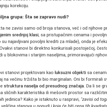
jniju korekciju.
ciljna grupa: Šta se zapravo nudi?
kta ne zavisi samo od broja stanova, već i od njihove p
enim srednjoj klasi
, sa pristupačnim cenama i povolj
 su najavljivani povoljni krediti za mlade), onda je efek
 Ovakvi stanovi bi direktno konkurisali postojećoj, često
i u blokovima i starijim naseljima, primoravajući njiho
vi stanovi projektovani kao
luksuzni objekti
sa cenama
aj na većinu tržišta bi bio marginalan. Oni bi formirali s
je
struktura naselja od presudnog značaja
. Da li se 
 sličnih karakteristika ili mešoviti prostor sa različit
ih jedinica? Kako je istaknuto u raspravi,
"zavisi od tog
e veličina stanova u ponudi i koja će biti cena tih kvadrat