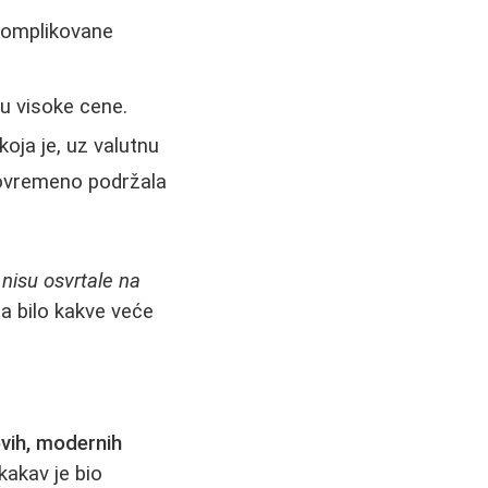
komplikovane
ću visoke cene.
oja je, uz valutnu
stovremeno podržala
nisu osvrtale na
na bilo kakve veće
vih, modernih
kakav je bio