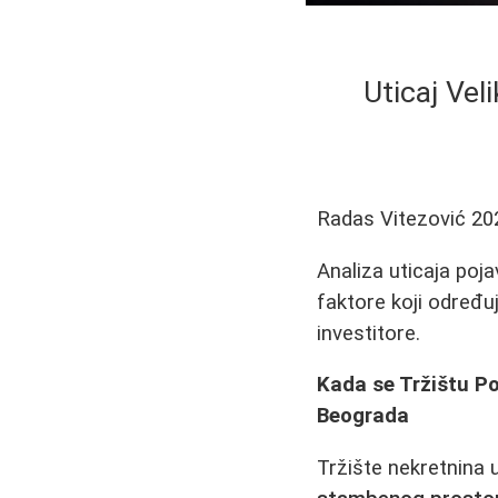
Uticaj Vel
Radas Vitezović
20
Analiza uticaja poj
faktore koji određu
investitore.
Kada se Tržištu P
Beograda
Tržište nekretnina 