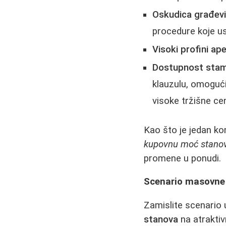
Oskudica građevi
procedure koje us
Visoki profini ape
Dostupnost stam
klauzulu, omogući
visoke tržišne ce
Kao što je jedan k
kupovnu moć stanov
promene u ponudi.
Scenario masovne
Zamislite scenario 
stanova
na atraktiv