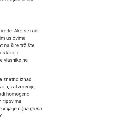
rirode. Ako se radi
nim uslovima
at na šire tržište
 staroj i
ve vlasnike na
 znatno iznad
voju, zatvoreniju,
gradi homogeno
im tipovima
a koja je ciljna grupa
a"
.