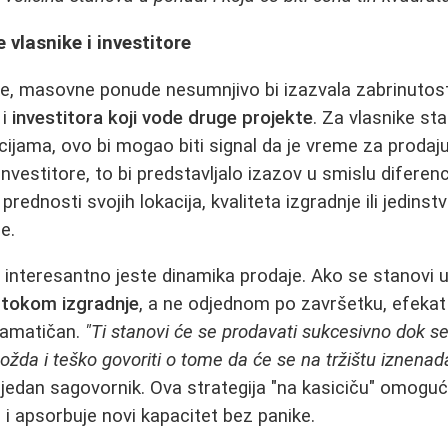
 vlasnike i investitore
e, masovne ponude nesumnjivo bi izazvala zabrinutos
i
investitora koji vode druge projekte
. Za vlasnike sta
ijama, ovo bi mogao biti signal da je vreme za prodaj
nvestitore, to bi predstavljalo izazov u smislu diferen
 prednosti svojih lokacija, kvaliteta izgradnje ili jedins
e.
interesantno jeste dinamika prodaje. Ako se stanovi 
tokom izgradnje
, a ne odjednom po završetku, efekat 
ramatičan.
"Ti stanovi će se prodavati sukcesivno dok s
možda i teško govoriti o tome da će se na tržištu iznena
 jedan sagovornik. Ova strategija "na kasiciču" omoguć
 i apsorbuje novi kapacitet bez panike.