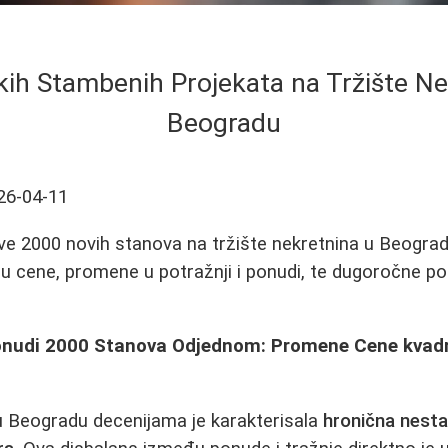
ikih Stambenih Projekata na Tržište N
Beogradu
26-04-11
ave 2000 novih stanova na tržište nekretnina u Beograd
ju cene, promene u potražnji i ponudi, te dugoročne po
onudi 2000 Stanova Odjednom: Promene Cene kvadr
u Beogradu decenijama je karakterisala
hronična nesta