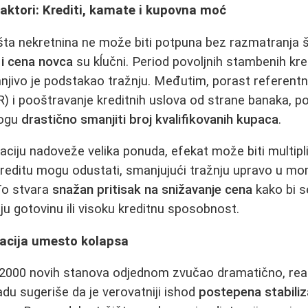
ktori: Krediti, kamate i kupovna moć
žišta nekretnina ne može biti potpuna bez razmatranja
i cena novca
su kĺučni. Period povoljnih stambenih kr
jivo je podstakao tražnju. Međutim, porast referentn
) i pooštravanje kreditnih uslova od strane banaka, 
mogu
drastično smanjiti broj kvalifikovanih kupaca
.
aciju nadoveže velika ponuda, efekat može biti multipli
o kreditu mogu odustati, smanjujući tražnju upravo u 
To stvara
snažan pritisak na snižavanje cena
kako bi s
ju gotovinu ili visoku kreditnu sposobnost.
zacija umesto kolapsa
a 2000 novih stanova odjednom zvučao dramatično, real
du sugeriše da je verovatniji ishod
postepena stabiliza