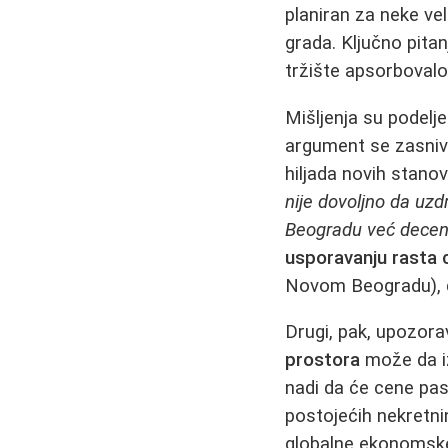
planiran za neke ve
grada. Ključno pitanj
tržište apsorbovalo
Mišljenja su podelj
argument se zasniva
hiljada novih stano
nije dovoljno da uzd
Beogradu već decen
usporavanju rasta 
Novom Beogradu), do
Drugi, pak, upozora
prostora
može da 
nadi da će cene pas
postojećih nekretn
globalne ekonomske 