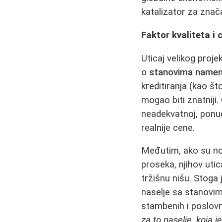
katalizator za znača
Faktor kvaliteta i 
Uticaj velikog proje
o
stanovima namenj
kreditiranja (kao što
mogao biti znatniji.
neadekvatnoj, ponud
realnije cene.
Međutim, ako su no
proseka, njihov utic
tržišnu nišu. Stoga 
naselje sa stanovima
stambenih i poslovn
za to naselje, koja j