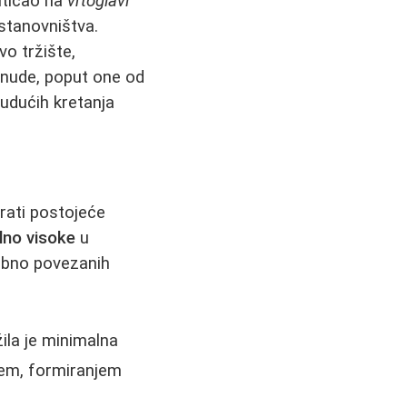
uticao na
vrtoglavi
 stanovništva.
o tržište,
onude, poput one od
budućih kretanja
rati postojeće
lno visoke
u
obno povezanih
ila je minimalna
jem, formiranjem