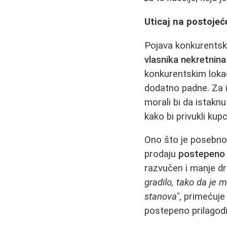
Uticaj na postojeće
Pojava konkurentsk
vlasnika nekretnina
konkurentskim lokac
dodatno padne. Za i
morali bi da istaknu
kako bi privukli kupc
Ono što je posebno 
prodaju
postepeno 
razvučen i manje d
gradilo, tako da je 
stanova"
, primećuje
postepeno prilagodi