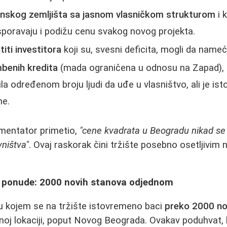
nskog zemljišta sa jasnom vlasničkom strukturom
i 
poravaju i podižu cenu svakog novog projekta.
titi investitora
koji su, svesni deficita, mogli da name
benih kredita
(mada ograničena u odnosu na Zapad), k
la određenom broju ljudi da uđe u vlasništvo, ali je i
ne.
omentator primetio,
"cene kvadrata u Beogradu nikad se 
ništva"
. Ovaj raskorak čini tržište posebno osetljivim 
 ponude: 2000 novih stanova odjednom
u kojem se na tržište istovremeno baci
preko 2000 no
noj lokaciji, poput Novog Beograda. Ovakav poduhvat, 