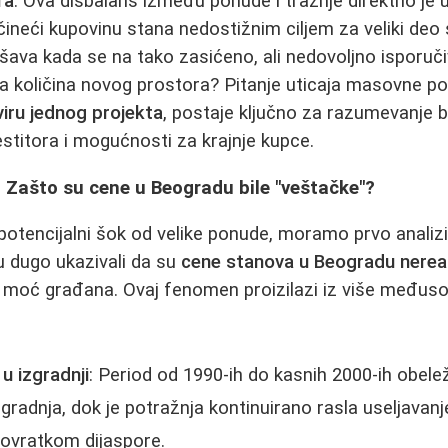
ra
. Ova disbalans između ponude i tražnje direktno je 
 čineći kupovinu stana nedostižnim ciljem za veliki deo
ava kada se na tako zasićeno, ali nedovoljno isporučiv
a količina novog prostora? Pitanje uticaja masovne p
iru jednog projekta
, postaje ključno za razumevanje 
estitora i mogućnosti za krajnje kupce.
t: Zašto su cene u Beogradu bile "veštačke"?
otencijalni šok od velike ponude, moramo prvo analizi
su dugo ukazivali da su
cene stanova u Beogradu nerea
moć građana. Ovaj fenomen proizilazi iz više međus
 u izgradnji
: Period od 1990-ih do kasnih 2000-ih obelež
radnja, dok je potražnja kontinuirano rasla useljavan
povratkom dijaspore.