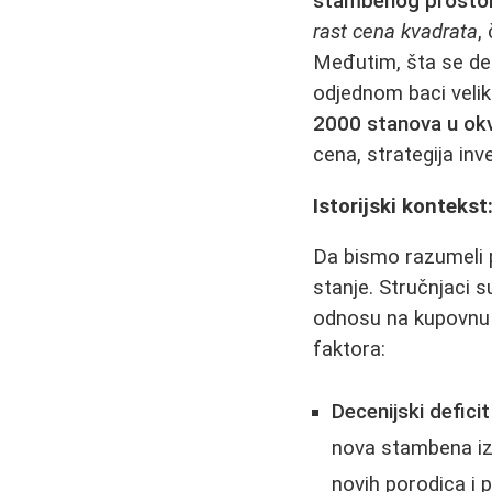
stambenog prosto
rast cena kvadrata
,
Međutim, šta se deš
odjednom baci velik
2000 stanova u okv
cena, strategija inv
Istorijski konteks
Da bismo razumeli p
stanje. Stručnjaci 
odnosu na kupovnu 
faktora:
Decenijski deficit
nova stambena izg
novih porodica i 