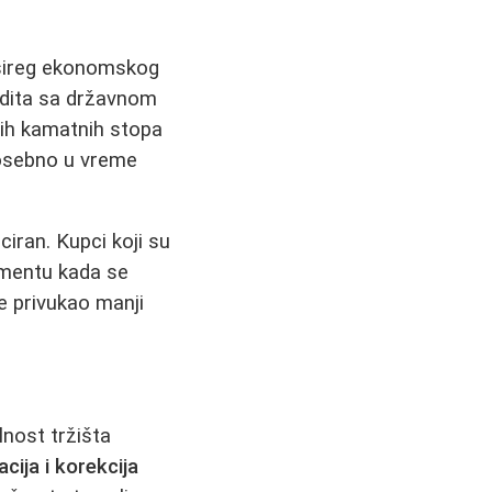
 šireg ekonomskog
edita sa državnom
ih kamatnih stopa
posebno u vreme
ciran. Kupci koji su
momentu kada se
e privukao manji
nost tržišta
cija i korekcija