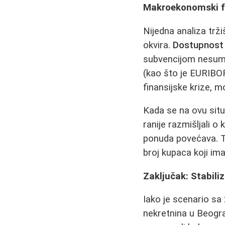
Makroekonomski fa
Nijedna analiza tr
okvira.
Dostupnost 
subvencijom nesumn
(kao što je EURIBOR
finansijske krize, 
Kada se na ovu situ
ranije razmišljali 
ponuda povećava. 
broj kupaca koji ima
Zaključak: Stabili
Iako je scenario s
nekretnina u Beogra