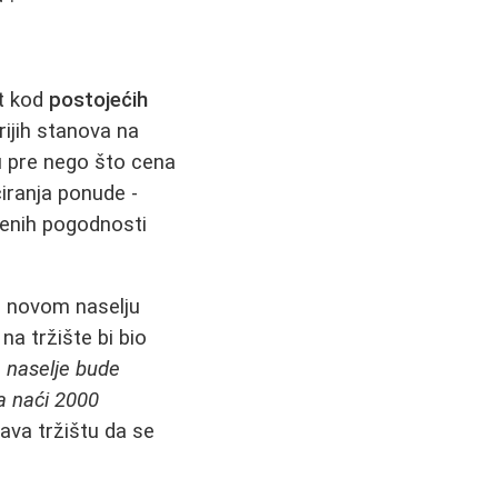
t kod
postojećih
rijih stanova na
u pre nego što cena
ciranja ponude -
tvenih pogodnosti
u novom naselju
na tržište bi bio
e naselje bude
da naći 2000
ava tržištu da se