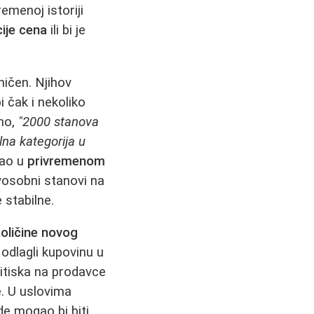
emenoj istoriji
ije cena
ili bi je
ničen. Njihov
i čak i nekoliko
eno,
"2000 stanova
lna kategorija u
dao u
privremenom
vosobni stanovi na
 stabilne.
količine novog
 odlagli kupovinu u
ritiska na prodavce
. U uslovima
de mogao bi biti