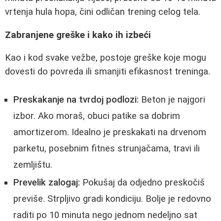
vrtenja hula hopa, čini odličan trening celog tela.
Zabranjene greške i kako ih izbeći
Kao i kod svake vežbe, postoje greške koje mogu
dovesti do povreda ili smanjiti efikasnost treninga.
Preskakanje na tvrdoj podlozi:
Beton je najgori
izbor. Ako moraš, obuci patike sa dobrim
amortizerom. Idealno je preskakati na drvenom
parketu, posebnim fitnes strunjačama, travi ili
zemljištu.
Prevelik zalogaj:
Pokušaj da odjedno preskočiš
previše. Strpljivo gradi kondiciju. Bolje je redovno
raditi po 10 minuta nego jednom nedeljno sat