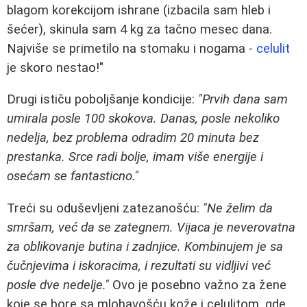
blagom korekcijom ishrane (izbacila sam hleb i
šećer), skinula sam 4 kg za tačno mesec dana.
Najviše se primetilo na stomaku i nogama -
celulit
je skoro nestao!"
Drugi ističu poboljšanje kondicije:
"Prvih dana sam
umirala posle 100 skokova. Danas, posle nekoliko
nedelja, bez problema odradim 20 minuta bez
prestanka. Srce radi bolje, imam više energije i
osećam se fantasticno."
Treći su oduševljeni zatezanošću:
"Ne želim da
smršam, već da se zategnem. Vijaca je neverovatna
za oblikovanje butina i zadnjice. Kombinujem je sa
čučnjevima i iskoracima, i rezultati su vidljivi već
posle dve nedelje."
Ovo je posebno važno za žene
koje se bore sa mlohavošću kože i celulitom, gde