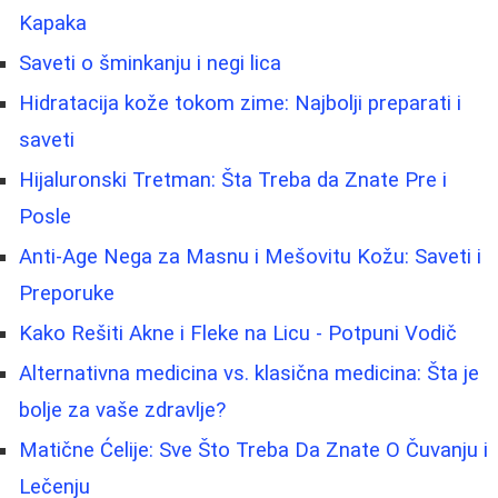
Kapaka
Saveti o šminkanju i negi lica
Hidratacija kože tokom zime: Najbolji preparati i
saveti
Hijaluronski Tretman: Šta Treba da Znate Pre i
Posle
Anti-Age Nega za Masnu i Mešovitu Kožu: Saveti i
Preporuke
Kako Rešiti Akne i Fleke na Licu - Potpuni Vodič
Alternativna medicina vs. klasična medicina: Šta je
bolje za vaše zdravlje?
Matične Ćelije: Sve Što Treba Da Znate O Čuvanju i
Lečenju