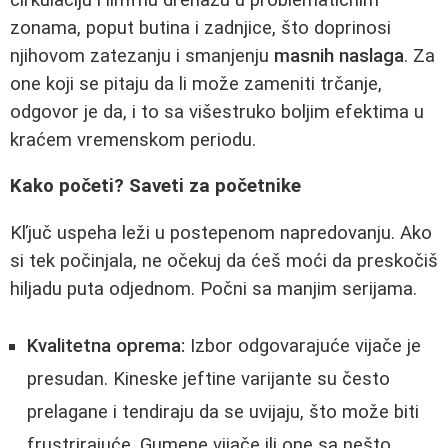
zonama, poput butina i zadnjice, što doprinosi
njihovom zatezanju i smanjenju
masnih naslaga
. Za
one koji se pitaju da li može zameniti trčanje,
odgovor je da, i to sa višestruko boljim efektima u
kraćem vremenskom periodu.
Kako početi? Saveti za početnike
Kľjuč uspeha leži u postepenom napredovanju. Ako
si tek počinjala, ne očekuj da ćeš moći da preskočiš
hiljadu puta odjednom. Počni sa manjim serijama.
Kvalitetna oprema:
Izbor odgovarajuće vijače je
presudan. Kineske jeftine varijante su često
prelagane i tendiraju da se uvijaju, što može biti
frustrirajuće. Gumene vijače ili one sa nešto