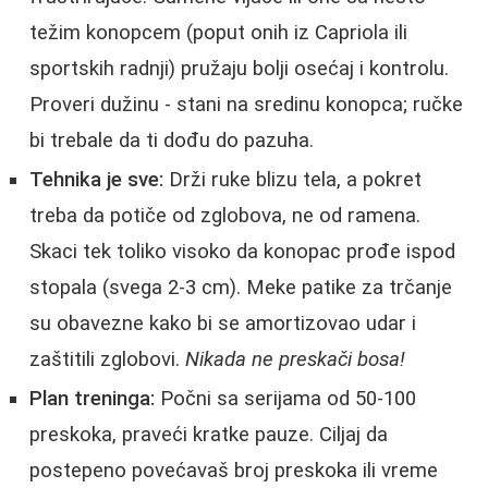
težim konopcem (poput onih iz Capriola ili
sportskih radnji) pružaju bolji osećaj i kontrolu.
Proveri dužinu - stani na sredinu konopca; ručke
bi trebale da ti dođu do pazuha.
Tehnika je sve:
Drži ruke blizu tela, a pokret
treba da potiče od zglobova, ne od ramena.
Skaci tek toliko visoko da konopac prođe ispod
stopala (svega 2-3 cm). Meke patike za trčanje
su obavezne kako bi se amortizovao udar i
zaštitili zglobovi.
Nikada ne preskači bosa!
Plan treninga:
Počni sa serijama od 50-100
preskoka, praveći kratke pauze. Ciljaj da
postepeno povećavaš broj preskoka ili vreme