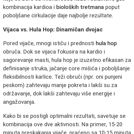
kombinacija kardioa i
bioloških tretmana
poput
poboljšane cirkulacije daje najbolje rezultate.
Vijaca vs. Hula Hop: Dinamičan dvojac
Pored vijače, mnogi ističu i prednosti
hula hop
obruča. Dok se vijaca fokusira na kardio i
sagorevanje masti, hula hop je izuzetno efikasan za
definisanje struka, jačanje core mišića i poboljšanje
fleksibilnosti karlice. Teži obruči (npr. oni punjeni
peskom) zahtevaju manje pokreta i lakši su za
održavanje, dok lakši zahtevaju više energije i
angažovanja.
Kako bi se postigli optimalni rezultati, savetuje se
kombinacija ove dve aktivnosti. Na primer, 15-20
minuta preskakanja vijače, praćeno sa 10-15 minuta