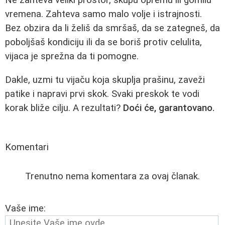
vremena. Zahteva samo malo volje i istrajnosti.
Bez obzira da li želiš da smršaš, da se zategneš, da
poboljšaš kondiciju ili da se boriš protiv celulita,
vijaca je sprežna da ti pomogne.
Dakle, uzmi tu vijaču koja skuplja prašinu, zaveži
patike i napravi prvi skok. Svaki preskok te vodi
korak bliže cilju. A rezultati?
Doći će, garantovano.
Komentari
Trenutno nema komentara za ovaj članak.
Vaše ime: