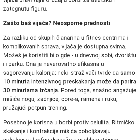
zategnutu figuru.
Zašto baš vijača? Neosporne prednosti
Za razliku od skupih članarina u fitnes centrima i
komplikovanih sprava, vijača je dostupna svima.
Možeš je koristiti bilo gde - u dnevnoj sobi, dvorištu
ili parku. Ona je neverovatno efikasna u
sagorevanju kalorija; neki istraživači tvrde da
samo
10 minuta intenzivnog preskakanja može da parira
30 minutama trčanja
. Pored toga, snažno angažuje
mišiće nogu, zadnjice, core-a, ramena i ruku,
pružajući potpun trening.
Posebno je korisna u borbi protiv celulita. Ritmičko
skakanje i kontrakcije mišića poboljšavaju
cirkulaciju i limfnu drenažu u problematičnim