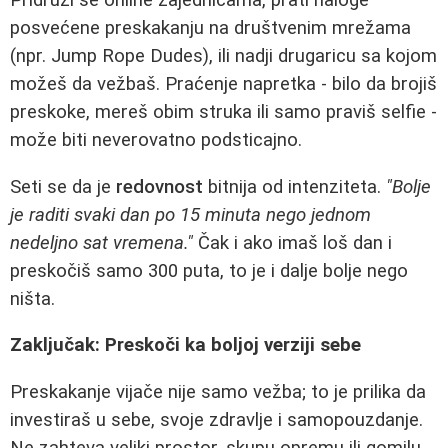
posvećene preskakanju na društvenim mrežama
(npr. Jump Rope Dudes), ili nadji drugaricu sa kojom
možeš da vežbaš. Praćenje napretka - bilo da brojiš
preskoke, mereš obim struka ili samo praviš selfie -
može biti neverovatno podsticajno.
Seti se da je
redovnost
bitnija od intenziteta.
"Bolje
je raditi svaki dan po 15 minuta nego jednom
nedeljno sat vremena."
Čak i ako imaš loš dan i
preskočiš samo 300 puta, to je i dalje bolje nego
ništa.
Zaključak: Preskoči ka boljoj verziji sebe
Preskakanje vijače nije samo vežba; to je prilika da
investiraš u sebe, svoje zdravlje i samopouzdanje.
Ne zahteva veliki prostor, skupu opremu ili gomilu