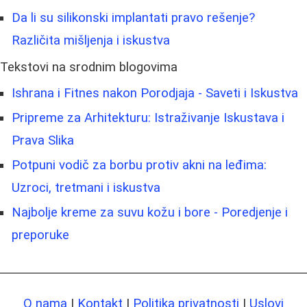
Da li su silikonski implantati pravo rešenje?
Različita mišljenja i iskustva
Tekstovi na srodnim blogovima
Ishrana i Fitnes nakon Porodjaja - Saveti i Iskustva
Pripreme za Arhitekturu: Istraživanje Iskustava i
Prava Slika
Potpuni vodič za borbu protiv akni na leđima:
Uzroci, tretmani i iskustva
Najbolje kreme za suvu kožu i bore - Poredjenje i
preporuke
O nama
|
Kontakt
|
Politika privatnosti
|
Uslovi