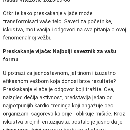
Otkrite kako preskakanje vijače može
transformisati vaše telo. Saveti za početnike,
iskustva, motivacija i odgovori na sva pitanja o ovoj
fenomenalnoj vežbi.
Preskakanje vijače: Najbolji saveznik za vašu
formu
U potrazi za jednostavnom, jeftinom i izuzetno
efikasnom vežbom koja donosi brze rezultate?
Preskakanje vijače je odgovor koji tražite. Ova,
naizgled dečija aktivnost, predstavlja jedan od
najpotpunijih kardio treninga koji angažuje ceo
organizam, sagoreva kalorije i oblikuje mišiće. Kroz
iskustva brojnih entuzijasta, postalo je jasno da je
vijaca
pravi tajni oružaj u borbi za atletsku i