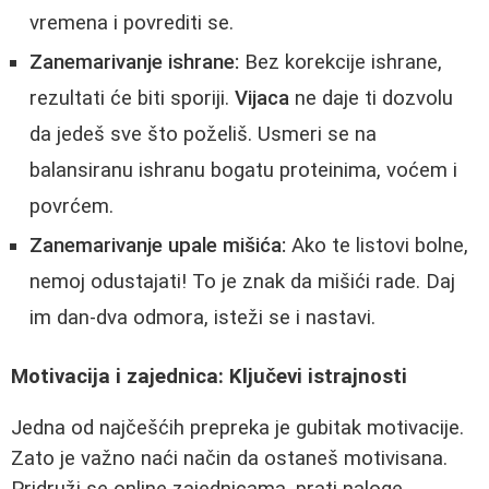
vremena i povrediti se.
Zanemarivanje ishrane:
Bez korekcije ishrane,
rezultati će biti sporiji.
Vijaca
ne daje ti dozvolu
da jedeš sve što poželiš. Usmeri se na
balansiranu ishranu bogatu proteinima, voćem i
povrćem.
Zanemarivanje upale mišića:
Ako te listovi bolne,
nemoj odustajati! To je znak da mišići rade. Daj
im dan-dva odmora, isteži se i nastavi.
Motivacija i zajednica: Ključevi istrajnosti
Jedna od najčešćih prepreka je gubitak motivacije.
Zato je važno naći način da ostaneš motivisana.
Pridruži se online zajednicama, prati naloge