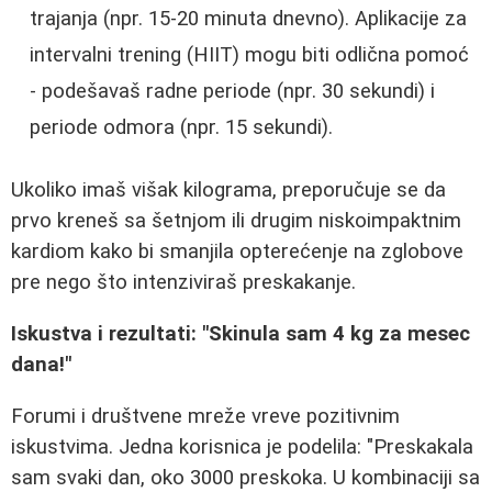
trajanja (npr. 15-20 minuta dnevno). Aplikacije za
intervalni trening (HIIT) mogu biti odlična pomoć
- podešavaš radne periode (npr. 30 sekundi) i
periode odmora (npr. 15 sekundi).
Ukoliko imaš višak kilograma, preporučuje se da
prvo kreneš sa šetnjom ili drugim niskoimpaktnim
kardiom kako bi smanjila opterećenje na zglobove
pre nego što intenziviraš preskakanje.
Iskustva i rezultati: "Skinula sam 4 kg za mesec
dana!"
Forumi i društvene mreže vreve pozitivnim
iskustvima. Jedna korisnica je podelila: "Preskakala
sam svaki dan, oko 3000 preskoka. U kombinaciji sa