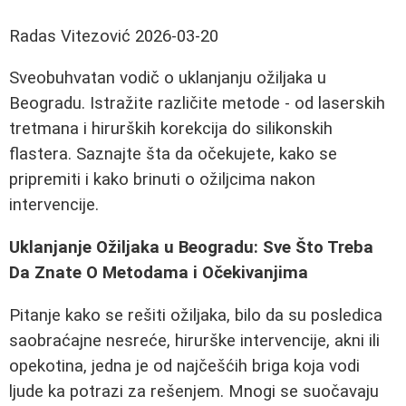
Radas Vitezović
2026-03-20
Sveobuhvatan vodič o uklanjanju ožiljaka u
Beogradu. Istražite različite metode - od laserskih
tretmana i hirurških korekcija do silikonskih
flastera. Saznajte šta da očekujete, kako se
pripremiti i kako brinuti o ožiljcima nakon
intervencije.
Uklanjanje Ožiljaka u Beogradu: Sve Što Treba
Da Znate O Metodama i Očekivanjima
Pitanje kako se rešiti ožiljaka, bilo da su posledica
saobraćajne nesreće, hirurške intervencije, akni ili
opekotina, jedna je od najčešćih briga koja vodi
ljude ka potrazi za rešenjem. Mnogi se suočavaju