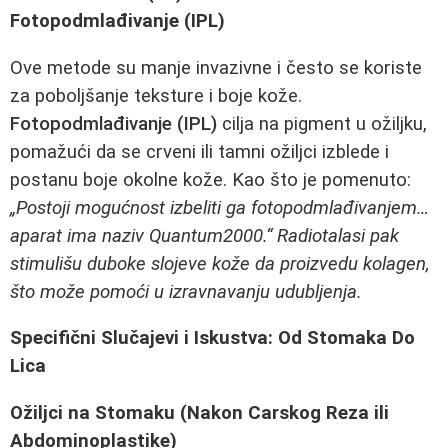
Fotopodmlađivanje (IPL)
Ove metode su manje invazivne i često se koriste
za poboljšanje teksture i boje kože.
Fotopodmlađivanje (IPL)
cilja na pigment u ožiljku,
pomažući da se crveni ili tamni ožiljci izblede i
postanu boje okolne kože. Kao što je pomenuto:
„Postoji mogućnost izbeliti ga fotopodmlađivanjem…
aparat ima naziv Quantum2000.“ Radiotalasi pak
stimulišu duboke slojeve kože da proizvedu kolagen,
što može pomoći u izravnavanju udubljenja.
Specifični Slučajevi i Iskustva: Od Stomaka Do
Lica
Ožiljci na Stomaku (Nakon Carskog Reza ili
Abdominoplastike)