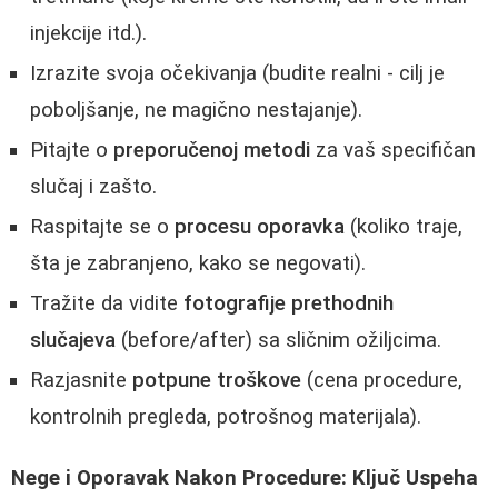
injekcije itd.).
Izrazite svoja očekivanja (budite realni - cilj je
poboljšanje, ne magično nestajanje).
Pitajte o
preporučenoj metodi
za vaš specifičan
slučaj i zašto.
Raspitajte se o
procesu oporavka
(koliko traje,
šta je zabranjeno, kako se negovati).
Tražite da vidite
fotografije prethodnih
slučajeva
(before/after) sa sličnim ožiljcima.
Razjasnite
potpune troškove
(cena procedure,
kontrolnih pregleda, potrošnog materijala).
Nege i Oporavak Nakon Procedure: Ključ Uspeha