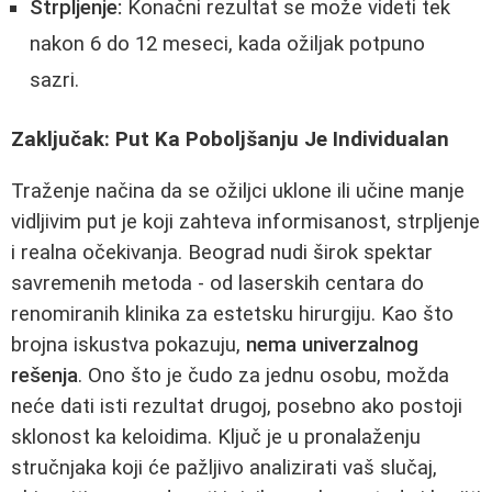
Strpljenje:
Konačni rezultat se može videti tek
nakon 6 do 12 meseci, kada ožiljak potpuno
sazri.
Zaključak: Put Ka Poboljšanju Je Individualan
Traženje načina da se ožiljci uklone ili učine manje
vidljivim put je koji zahteva informisanost, strpljenje
i realna očekivanja. Beograd nudi širok spektar
savremenih metoda - od laserskih centara do
renomiranih klinika za estetsku hirurgiju. Kao što
brojna iskustva pokazuju,
nema univerzalnog
rešenja
. Ono što je čudo za jednu osobu, možda
neće dati isti rezultat drugoj, posebno ako postoji
sklonost ka keloidima. Ključ je u pronalaženju
stručnjaka koji će pažljivo analizirati vaš slučaj,