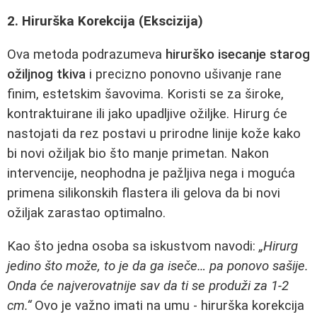
2. Hirurška Korekcija (Ekscizija)
Ova metoda podrazumeva
hirurško isecanje starog
ožiljnog tkiva
i precizno ponovno ušivanje rane
finim, estetskim šavovima. Koristi se za široke,
kontraktuirane ili jako upadljive ožiljke. Hirurg će
nastojati da rez postavi u prirodne linije kože kako
bi novi ožiljak bio što manje primetan. Nakon
intervencije, neophodna je pažljiva nega i moguća
primena silikonskih flastera ili gelova da bi novi
ožiljak zarastao optimalno.
Kao što jedna osoba sa iskustvom navodi:
„Hirurg
jedino što može, to je da ga iseče… pa ponovo sašije.
Onda će najverovatnije sav da ti se produži za 1-2
cm.“
Ovo je važno imati na umu - hirurška korekcija