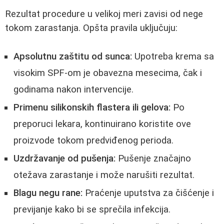
Rezultat procedure u velikoj meri zavisi od nege
tokom zarastanja. Opšta pravila uključuju:
Apsolutnu zaštitu od sunca:
Upotreba krema sa
visokim SPF-om je obavezna mesecima, čak i
godinama nakon intervencije.
Primenu silikonskih flastera ili gelova:
Po
preporuci lekara, kontinuirano koristite ove
proizvode tokom predviđenog perioda.
Uzdržavanje od pušenja:
Pušenje značajno
otežava zarastanje i može narušiti rezultat.
Blagu negu rane:
Praćenje uputstva za čišćenje i
previjanje kako bi se sprečila infekcija.