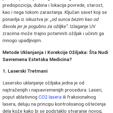
predispozicija, dubina i lokacija povrede, starost,
kao i nega tokom zarastanja. Ključan savet koji se
ponavlja iz iskustva je:
„od sunca bezim kao od
đavola jer je pogubno za ožiljke“
. Izlaganje UV
zracima može trajno potamniti ožiljak i učiniti ga
mnogo upadljivijim.
Metode Uklanjanja i Korekcije Ožiljaka: Šta Nudi
Savremena Estetska Medicina?
1. Laserski Tretmani
Lasersko uklanjanje ožiljaka jedna je od
najtraženijih i najsavremenijih procedura. Laseri,
poput ablativnog
CO2 lasera
ili fraksionalnog
lasera, deluju na principu kontrolisanog oštećenja
dela kože kako bi se podstaklo stvaranje novog,