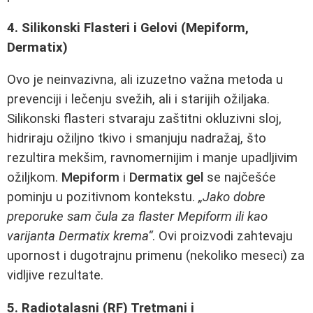
4. Silikonski Flasteri i Gelovi (Mepiform,
Dermatix)
Ovo je neinvazivna, ali izuzetno važna metoda u
prevenciji i lečenju svežih, ali i starijih ožiljaka.
Silikonski flasteri stvaraju zaštitni okluzivni sloj,
hidriraju ožiljno tkivo i smanjuju nadražaj, što
rezultira mekšim, ravnomernijim i manje upadljivim
ožiljkom.
Mepiform
i
Dermatix gel
se najčešće
pominju u pozitivnom kontekstu.
„Jako dobre
preporuke sam čula za flaster Mepiform ili kao
varijanta Dermatix krema“
. Ovi proizvodi zahtevaju
upornost i dugotrajnu primenu (nekoliko meseci) za
vidljive rezultate.
5. Radiotalasni (RF) Tretmani i