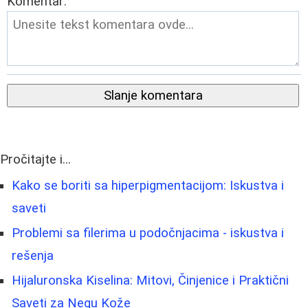
Komentar:
Slanje komentara
Pročitajte i...
Kako se boriti sa hiperpigmentacijom: Iskustva i
saveti
Problemi sa filerima u podočnjacima - iskustva i
rešenja
Hijaluronska Kiselina: Mitovi, Činjenice i Praktični
Saveti za Negu Kože