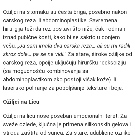
Ožiljci na stomaku su česta briga, posebno nakon
carskog reza ili abdominoplastike. Savremena
hirurgija teži da rez postavi što niže, čak i odmah
iznad pubične kosti, kako bi se sakrio u donjem
vešu.
„Ja sam imala dva carska reza… ali su mi radili
skroz dole… pa se ne vidi.“
Za stare, široke ožiljke od
carskog reza, opcije uključuju hiruršku reeksciziju
(sa mogućnošću kombinovanja sa
abdominoplastikom ako postoji višak kože) ili
lasersko poliranje za poboljšanje teksture i boje.
Ožiljci na Licu
Ožiljci na licu nose poseban emocionalni teret. Za
sveže ozlede, ključna je primena silikonskih gelova i
stroga zaštita od sunca. Za stare, udubljene ožiljke