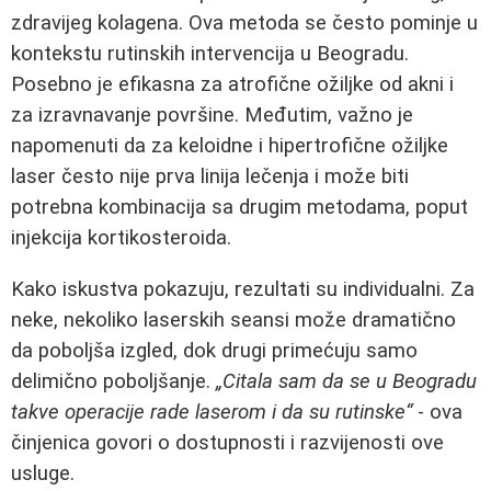
zdravijeg kolagena. Ova metoda se često pominje u
kontekstu rutinskih intervencija u Beogradu.
Posebno je efikasna za atrofične ožiljke od akni i
za izravnavanje površine. Međutim, važno je
napomenuti da za keloidne i hipertrofične ožiljke
laser često nije prva linija lečenja i može biti
potrebna kombinacija sa drugim metodama, poput
injekcija kortikosteroida.
Kako iskustva pokazuju, rezultati su individualni. Za
neke, nekoliko laserskih seansi može dramatično
da poboljša izgled, dok drugi primećuju samo
delimično poboljšanje.
„Citala sam da se u Beogradu
takve operacije rade laserom i da su rutinske“
- ova
činjenica govori o dostupnosti i razvijenosti ove
usluge.