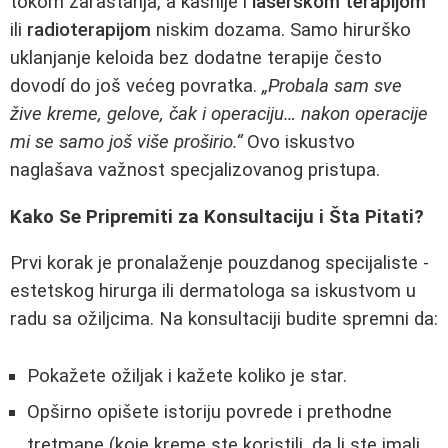
tokom zarastanja, a kasnije i
laserskom terapijom
ili
radioterapijom
niskim dozama. Samo hirurško
uklanjanje keloida bez dodatne terapije često
dovodí do još većeg povratka.
„Probala sam sve
žive kreme, gelove, čak i operaciju… nakon operacije
mi se samo još više proširio.“
Ovo iskustvo
naglašava važnost specjalizovanog pristupa.
Kako Se Pripremiti za Konsultaciju i Šta Pitati?
Prvi korak je pronalaženje pouzdanog specijaliste -
estetskog hirurga ili dermatologa sa iskustvom u
radu sa ožiljcima. Na konsultaciji budite spremni da:
Pokažete ožiljak i kažete koliko je star.
Opširno opišete istoriju povrede i prethodne
tretmane (koje kreme ste koristili, da li ste imali