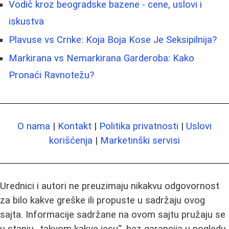
Vodič kroz beogradske bazene - cene, uslovi i
iskustva
Plavuse vs Crnke: Koja Boja Kose Je Seksipilnija?
Markirana vs Nemarkirana Garderoba: Kako
Pronaći Ravnotežu?
O nama
|
Kontakt
|
Politika privatnosti
|
Uslovi
korišćenja
|
Marketinški servisi
Urednici i autori ne preuzimaju nikakvu odgovornost
za bilo kakve greške ili propuste u sadržaju ovog
sajta. Informacije sadržane na ovom sajtu pružaju se