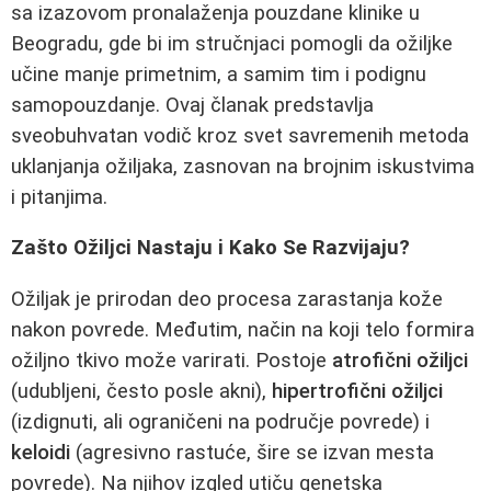
sa izazovom pronalaženja pouzdane klinike u
Beogradu, gde bi im stručnjaci pomogli da ožiljke
učine manje primetnim, a samim tim i podignu
samopouzdanje. Ovaj članak predstavlja
sveobuhvatan vodič kroz svet savremenih metoda
uklanjanja ožiljaka, zasnovan na brojnim iskustvima
i pitanjima.
Zašto Ožiljci Nastaju i Kako Se Razvijaju?
Ožiljak je prirodan deo procesa zarastanja kože
nakon povrede. Međutim, način na koji telo formira
ožiljno tkivo može varirati. Postoje
atrofični ožiljci
(udubljeni, često posle akni),
hipertrofični ožiljci
(izdignuti, ali ograničeni na područje povrede) i
keloidi
(agresivno rastuće, šire se izvan mesta
povrede). Na njihov izgled utiču genetska