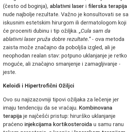
(često od boginja),
ablativni laser
i
filerska terapija
nude najbolje rezultate. Važno je konsultovati se sa
iskusnim estetskim hirurgom ili dermatologom koji
će proceniti dubinu i tip ožiljka.
„Cula sam da
ablativni laser pruža dobre rezultate.“
- ova metoda
zaista može značajno da poboljša izgled, ali je
neophodan realan stav: potpuno uklanjanje je retko
moguće, ali značajno smanjenje i zamagljivanje -
jeste.
Keloidi i Hipertrofični Ožiljci
Ovo su najizazovniji tipovi ožiljaka za lečenje jer
imaju tendenciju da se vraćaju.
Kombinovana
terapija
je najčešći pristup: hirurško uklanjanje
praćeno
injekcijama kortikosteroida
u samu ranu