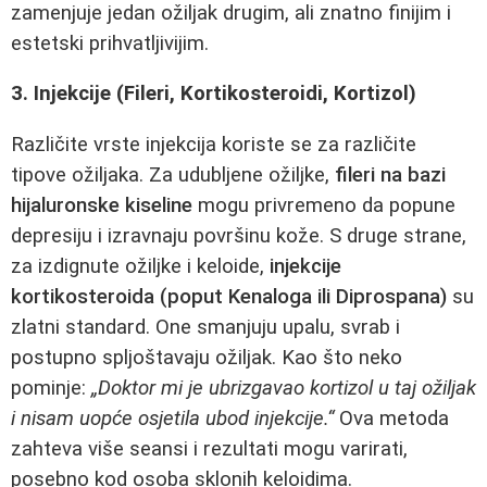
zamenjuje jedan ožiljak drugim, ali znatno finijim i
estetski prihvatljivijim.
3. Injekcije (Fileri, Kortikosteroidi, Kortizol)
Različite vrste injekcija koriste se za različite
tipove ožiljaka. Za udubljene ožiljke,
fileri na bazi
hijaluronske kiseline
mogu privremeno da popune
depresiju i izravnaju površinu kože. S druge strane,
za izdignute ožiljke i keloide,
injekcije
kortikosteroida (poput Kenaloga ili Diprospana)
su
zlatni standard. One smanjuju upalu, svrab i
postupno spljoštavaju ožiljak. Kao što neko
pominje:
„Doktor mi je ubrizgavao kortizol u taj ožiljak
i nisam uopće osjetila ubod injekcije.“
Ova metoda
zahteva više seansi i rezultati mogu varirati,
posebno kod osoba sklonih keloidima.