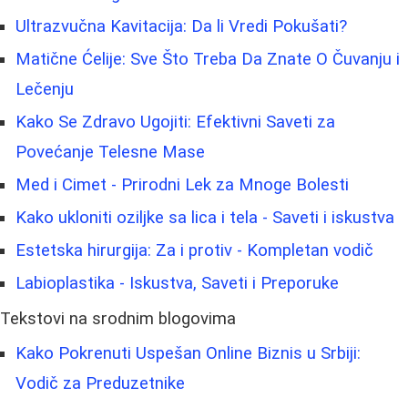
Ultrazvučna Kavitacija: Da li Vredi Pokušati?
Matične Ćelije: Sve Što Treba Da Znate O Čuvanju i
Lečenju
Kako Se Zdravo Ugojiti: Efektivni Saveti za
Povećanje Telesne Mase
Med i Cimet - Prirodni Lek za Mnoge Bolesti
Kako ukloniti oziljke sa lica i tela - Saveti i iskustva
Estetska hirurgija: Za i protiv - Kompletan vodič
Labioplastika - Iskustva, Saveti i Preporuke
Tekstovi na srodnim blogovima
Kako Pokrenuti Uspešan Online Biznis u Srbiji:
Vodič za Preduzetnike