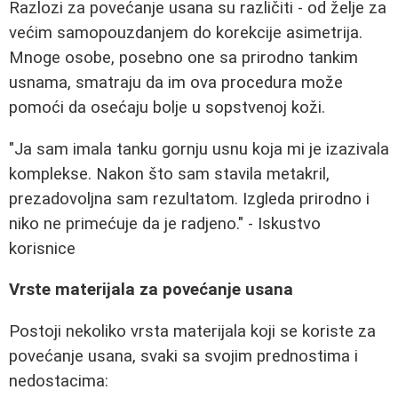
Razlozi za povećanje usana su različiti - od želje za
većim samopouzdanjem do korekcije asimetrija.
Mnoge osobe, posebno one sa prirodno tankim
usnama, smatraju da im ova procedura može
pomoći da osećaju bolje u sopstvenoj koži.
"Ja sam imala tanku gornju usnu koja mi je izazivala
komplekse. Nakon što sam stavila metakril,
prezadovoljna sam rezultatom. Izgleda prirodno i
niko ne primećuje da je radjeno." - Iskustvo
korisnice
Vrste materijala za povećanje usana
Postoji nekoliko vrsta materijala koji se koriste za
povećanje usana, svaki sa svojim prednostima i
nedostacima: