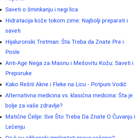
Saveti o šminkanju i negi lica
Hidratacija kože tokom zime: Najbolji preparati i
saveti
Hijaluronski Tretman: Šta Treba da Znate Pre i
Posle
Anti-Age Nega za Masnu i Mešovitu Kožu: Saveti i
Preporuke
Kako Rešiti Akne i Fleke na Licu - Potpuni Vodič
Alternativna medicina vs. klasična medicina: Šta je
bolje za vaše zdravlje?
Matične Ćelije: Sve Što Treba Da Znate O Čuvanju i
Lečenju
Da li su silikonski implantati pravo rešenje?