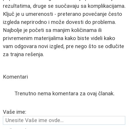
rezultatima, druge se suočavaju sa komplikacijama.
Ključ je u umerenosti - preterano povećanje često
izgleda neprirodno i može dovesti do problema.
Najbolje je početi sa manjim količinama ili
privremenim materijalima kako biste videli kako
vam odgovara novi izgled, pre nego što se odlučite
za trajna rešenja.
Komentari
Trenutno nema komentara za ovaj članak.
Vaše ime: