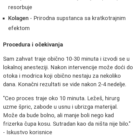
resorbuje
Kolagen
- Prirodna supstanca sa kratkotrajnim
efektom
Procedura i očekivanja
Sam zahvat traje obično 10-30 minuta i izvodi se u
lokalnoj anesteziji. Nakon intervencije može doći do
otoka i modrica koji obično nestaju za nekoliko
dana. Konačni rezultati se vide nakon 2-4 nedelje.
"Ceo proces traje oko 10 minuta. Ležeš, hirurg
uzme špric, zabode u usnu i ubrizga materijal.
Može da bude bolno, ali manje boli nego kad
frizerka čupa kosu. Sutradan kao da ništa nije bilo."
- Iskustvo korisnice