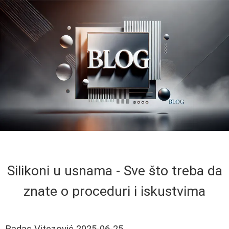
Silikoni u usnama - Sve što treba da
znate o proceduri i iskustvima
Radas Vitezović
2025-06-25