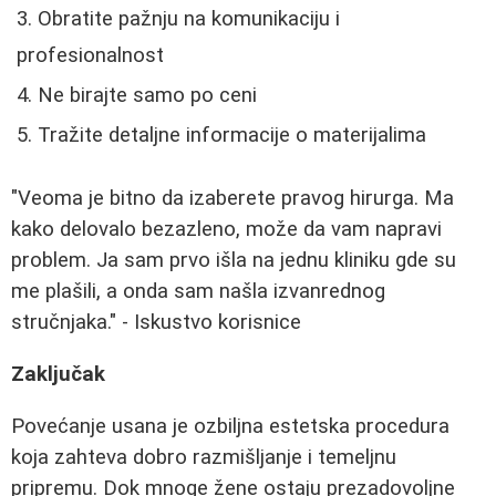
Obratite pažnju na komunikaciju i
profesionalnost
Ne birajte samo po ceni
Tražite detaljne informacije o materijalima
"Veoma je bitno da izaberete pravog hirurga. Ma
kako delovalo bezazleno, može da vam napravi
problem. Ja sam prvo išla na jednu kliniku gde su
me plašili, a onda sam našla izvanrednog
stručnjaka." - Iskustvo korisnice
Zaključak
Povećanje usana je ozbiljna estetska procedura
koja zahteva dobro razmišljanje i temeljnu
pripremu. Dok mnoge žene ostaju prezadovoljne