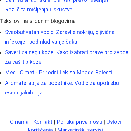
Različita mišljenja i iskustva
Tekstovi na srodnim blogovima
Sveobuhvatan vodič: Zdravlje noktiju, gljivične
infekcije i podmlađivanje šaka
Saveti za negu kože: Kako izabrati prave proizvode
za vaš tip kože
Med i Cimet - Prirodni Lek za Mnoge Bolesti
Aromaterapija za početnike: Vodič za upotrebu
esencijalnih ulja
O nama
|
Kontakt
|
Politika privatnosti
|
Uslovi
korišćenja
|
Marketinški servisi