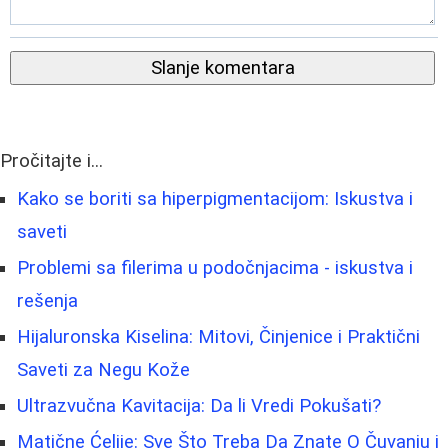
Slanje komentara
Pročitajte i...
Kako se boriti sa hiperpigmentacijom: Iskustva i
saveti
Problemi sa filerima u podočnjacima - iskustva i
rešenja
Hijaluronska Kiselina: Mitovi, Činjenice i Praktični
Saveti za Negu Kože
Ultrazvučna Kavitacija: Da li Vredi Pokušati?
Matične Ćelije: Sve Što Treba Da Znate O Čuvanju i