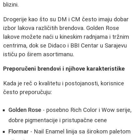
blizini.
Drogerije kao što su DM i CM često imaju dobar
izbor lakova različitih brendova. Golden Rose
lakove možete naći u kineskim radnjama i tržnim
centrima, dok se Didaco i BBI Centar u Sarajevu
ističu po širem asortimanu.
Preporučeni brendovi i njihove karakteristike
Kada je reč o kvalitetu i postojanosti, korisnice
često preporučuju:
Golden Rose
- posebno Rich Color i Wow serije,
dobre pigmentacije i pristupačne cene
Flormar
- Nail Enamel linija sa širokom paletom