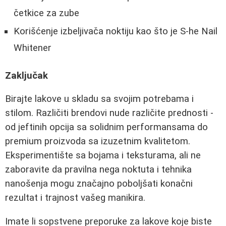
četkice za zube
Korišćenje izbeljivača noktiju kao što je S-he Nail
Whitener
Zaključak
Birajte lakove u skladu sa svojim potrebama i
stilom. Različiti brendovi nude različite prednosti -
od jeftinih opcija sa solidnim performansama do
premium proizvoda sa izuzetnim kvalitetom.
Eksperimentište sa bojama i teksturama, ali ne
zaboravite da pravilna nega noktuta i tehnika
nanošenja mogu značajno poboljšati konačni
rezultat i trajnost vašeg manikira.
Imate li sopstvene preporuke za lakove koje biste