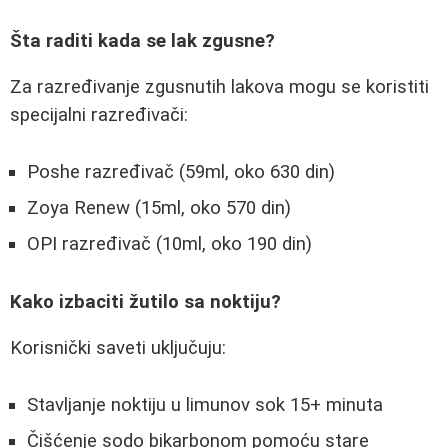
Šta raditi kada se lak zgusne?
Za razređivanje zgusnutih lakova mogu se koristiti
specijalni razređivači:
Poshe razređivač (59ml, oko 630 din)
Zoya Renew (15ml, oko 570 din)
OPI razređivač (10ml, oko 190 din)
Kako izbaciti žutilo sa noktiju?
Korisnički saveti uključuju:
Stavljanje noktiju u limunov sok 15+ minuta
Čišćenje sodo bikarbonom pomoću stare