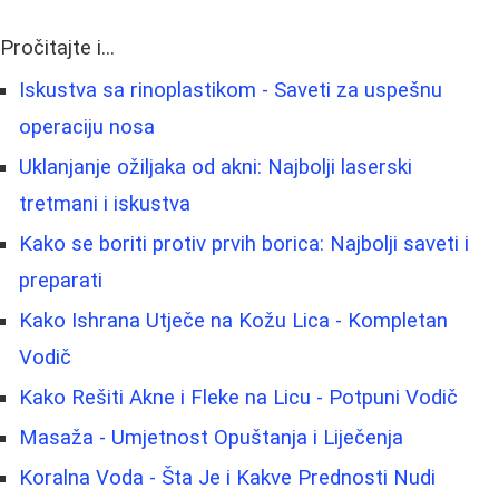
Pročitajte i...
Iskustva sa rinoplastikom - Saveti za uspešnu
operaciju nosa
Uklanjanje ožiljaka od akni: Najbolji laserski
tretmani i iskustva
Kako se boriti protiv prvih borica: Najbolji saveti i
preparati
Kako Ishrana Utječe na Kožu Lica - Kompletan
Vodič
Kako Rešiti Akne i Fleke na Licu - Potpuni Vodič
Masaža - Umjetnost Opuštanja i Liječenja
Koralna Voda - Šta Je i Kakve Prednosti Nudi