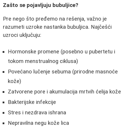
Zašto se pojavljuju bubuljice?
Pre nego što pređemo na rešenja, važno je
razumeti uzroke nastanka bubuljica. Najčešći
uzroci uključuju:
Hormonske promene (posebno u pubertetu i
tokom menstrualnog ciklusa)
Povećano lučenje sebuma (prirodne masnoće
kože)
Zatvorene pore i akumulacija mrtvih ćelija kože
Bakterijske infekcije
Stres i nezdrava ishrana
Nepravilna negu kože lica