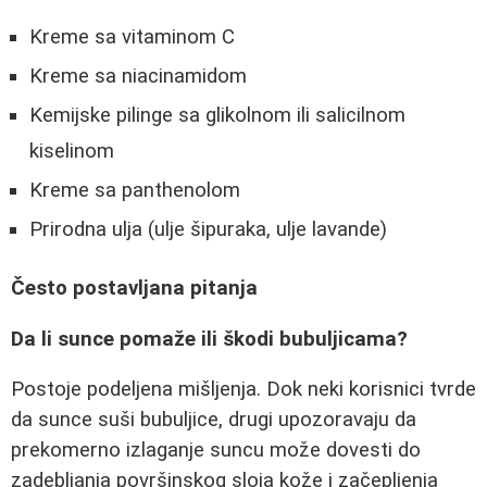
Kreme sa vitaminom C
Kreme sa niacinamidom
Kemijske pilinge sa glikolnom ili salicilnom
kiselinom
Kreme sa panthenolom
Prirodna ulja (ulje šipuraka, ulje lavande)
Često postavljana pitanja
Da li sunce pomaže ili škodi bubuljicama?
Postoje podeljena mišljenja. Dok neki korisnici tvrde
da sunce suši bubuljice, drugi upozoravaju da
prekomerno izlaganje suncu može dovesti do
zadebljanja površinskog sloja kože i začepljenja