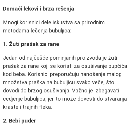
Domaći lekovi i brza rešenja
Mnogi korisnici dele iskustva sa prirodnim
metodama lečenja bubuljica:
1. Žuti prašak za rane
Jedan od najčešće pominjanih proizvoda je žuti
prašak za rane koji se koristi za osušivanje pupčića
kod beba. Korisnici preporučuju nanošenje malog
množstva praška na bubuljicu svako veče, što
dovodi do brzog osušivanja. Važno je izbegavati
cedjenje bubuljica, jer to može dovesti do stvaranja
kraste i trajnih fleka.
2. Bebi puder