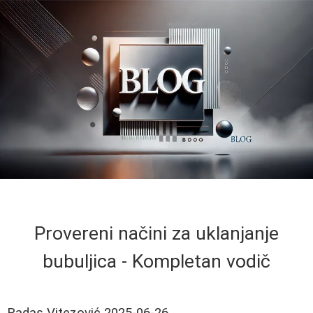
Provereni načini za uklanjanje
bubuljica - Kompletan vodič
Radas Vitezović
2025-06-26