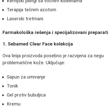
Kemijski pilingi sa voćnim kiselinama
Terapija tečnim azotom
Laserski tretmani
Farmakološka rešenja i specijalizovani preparati
1. Sebamed Clear Face kolekcija
Ova linija proizvoda posebno je razvijena za negu
problematične kože. Uključuje:
Sapun za umivanje
Tonik
Gel protiv bubuljica
Kremu