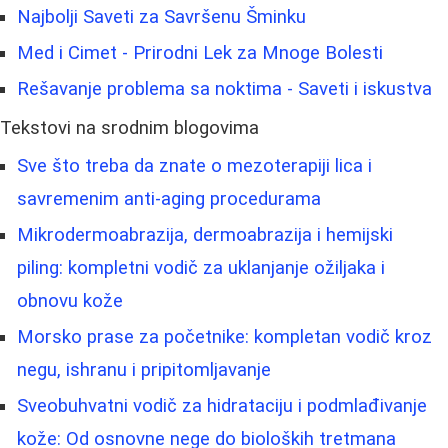
Najbolji Saveti za Savršenu Šminku
Med i Cimet - Prirodni Lek za Mnoge Bolesti
Rešavanje problema sa noktima - Saveti i iskustva
Tekstovi na srodnim blogovima
Sve što treba da znate o mezoterapiji lica i
savremenim anti-aging procedurama
Mikrodermoabrazija, dermoabrazija i hemijski
piling: kompletni vodič za uklanjanje ožiljaka i
obnovu kože
Morsko prase za početnike: kompletan vodič kroz
negu, ishranu i pripitomljavanje
Sveobuhvatni vodič za hidrataciju i podmlađivanje
kože: Od osnovne nege do bioloških tretmana