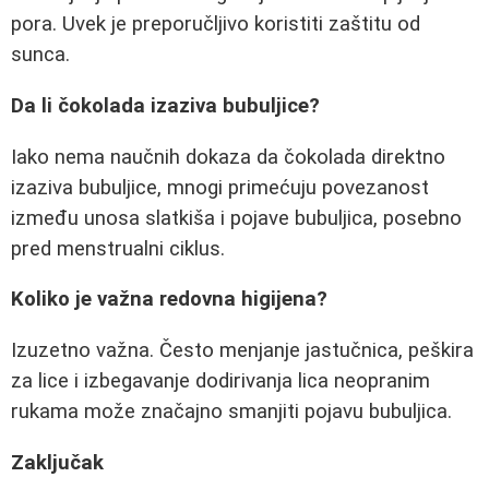
pora. Uvek je preporučljivo koristiti zaštitu od
sunca.
Da li čokolada izaziva bubuljice?
Iako nema naučnih dokaza da čokolada direktno
izaziva bubuljice, mnogi primećuju povezanost
između unosa slatkiša i pojave bubuljica, posebno
pred menstrualni ciklus.
Koliko je važna redovna higijena?
Izuzetno važna. Često menjanje jastučnica, peškira
za lice i izbegavanje dodirivanja lica neopranim
rukama može značajno smanjiti pojavu bubuljica.
Zaključak