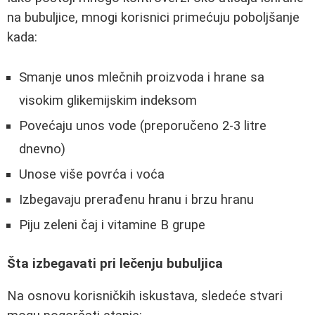
na bubuljice, mnogi korisnici primećuju poboljšanje
kada:
Smanje unos mlečnih proizvoda i hrane sa
visokim glikemijskim indeksom
Povećaju unos vode (preporučeno 2-3 litre
dnevno)
Unose više povrća i voća
Izbegavaju prerađenu hranu i brzu hranu
Piju zeleni čaj i vitamine B grupe
Šta izbegavati pri lečenju bubuljica
Na osnovu korisničkih iskustava, sledeće stvari