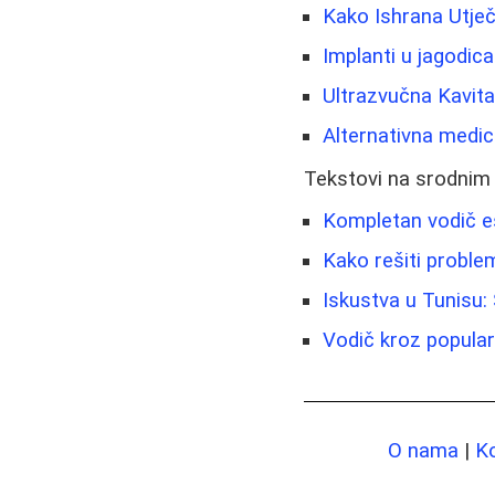
Kako Ishrana Utje
Implanti u jagodic
Ultrazvučna Kavitac
Alternativna medici
Tekstovi na srodnim
Kompletan vodič es
Kako rešiti proble
Iskustva u Tunisu:
Vodič kroz popular
O nama
|
K