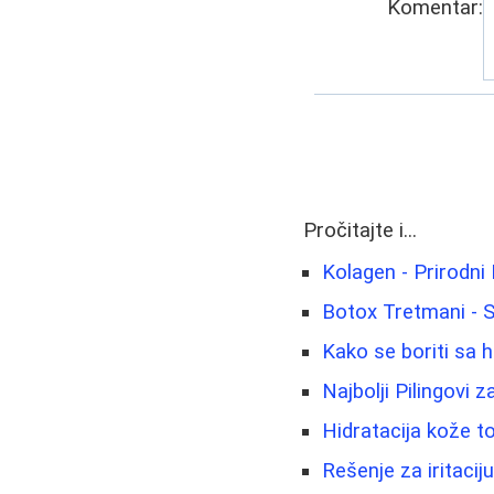
Komentar:
Pročitajte i...
Kolagen - Prirodni 
Botox Tretmani - 
Kako se boriti sa 
Najbolji Pilingovi z
Hidratacija kože to
Rešenje za iritacij