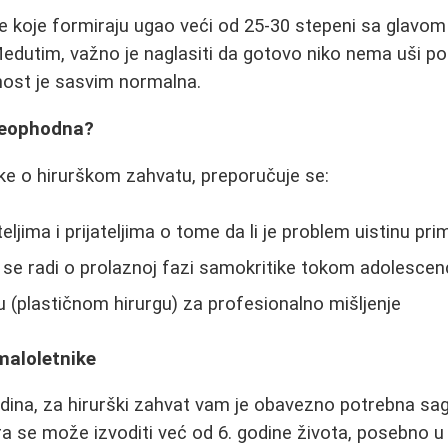
 koje formiraju ugao veći od 25-30 stepeni sa glavom il
edutim, važno je naglasiti da gotovo niko nema uši po
enost je sasvim normalna.
 neophodna?
ke o hirurškom zahvatu, preporučuje se:
ljima i prijateljima o tome da li je problem uistinu pr
 se radi o prolaznoj fazi samokritike tokom adolescen
 (plastičnom hirurgu) za profesionalno mišljenje
maloletnike
dina, za hirurški zahvat vam je obavezno potrebna sagla
ra se može izvoditi već od 6. godine života, posebno u