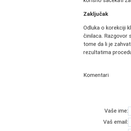
korisno sačekati z
Zaključak
Odluka o korekciji k
činilaca. Razgovor s
tome da li je zahva
rezultatima procedur
Komentari
Vaše ime:
Vaš email: