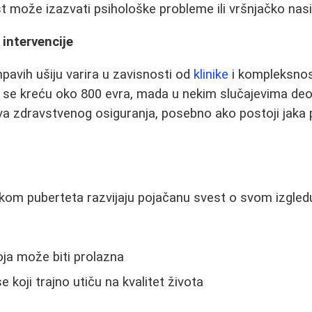
 može izazvati psihološke probleme ili vršnjačko nasil
 intervencije
pavih ušiju varira u zavisnosti od
klinike
i kompleksnost
i se kreću oko 800 evra, mada u nekim slučajevima deo
va zdravstvenog osiguranja, posebno ako postoji jaka
okom puberteta razvijaju pojačanu svest o svom izgled
ja može biti prolazna
 koji trajno utiču na kvalitet života