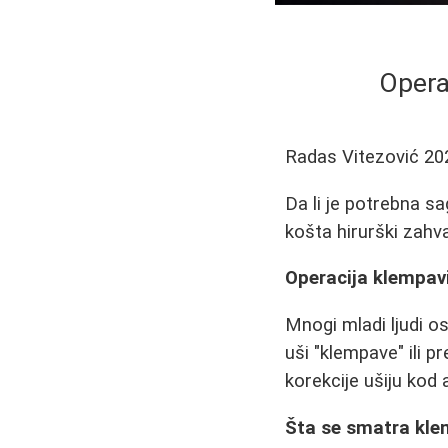
Opera
Radas Vitezović
20
Da li je potrebna sa
košta hirurški zahva
Operacija klempavi
Mnogi mladi ljudi o
uši "klempave" ili 
korekcije ušiju kod 
Šta se smatra kl