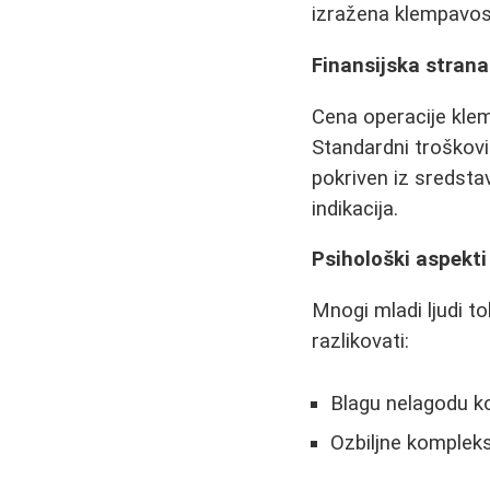
izražena klempavost
Finansijska strana
Cena operacije klem
Standardni troškov
pokriven iz sredsta
indikacija.
Psihološki aspekti
Mnogi mladi ljudi t
razlikovati:
Blagu nelagodu ko
Ozbiljne komplekse