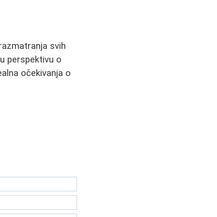
g razmatranja svih
ju perspektivu o
ealna očekivanja o