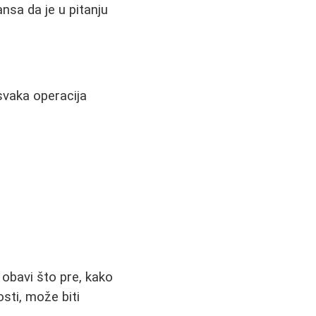
ansa da je u pitanju
 svaka operacija
obavi što pre, kako
sti, može biti