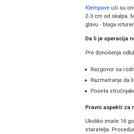
Klempave uši
su one
2-3 cm od skalpa. M
glavu - blaga istur
Da li je operacija
Pre donošenja odlu
Razgovor sa rodite
Razmatranje da li
Poseta stručnjaku
Pravni aspekti za 
Ukoliko imate 16 go
staratelja. Procedu