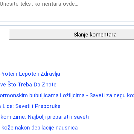
Slanje komentara
Protein Lepote i Zdravlja
Sve Što Treba Da Znate
hormonskim bubuljicama i ožiljcima - Saveti za negu k
a Lice: Saveti i Preporuke
kom zime: Najbolji preparati i saveti
u kože nakon depilacije nausnica