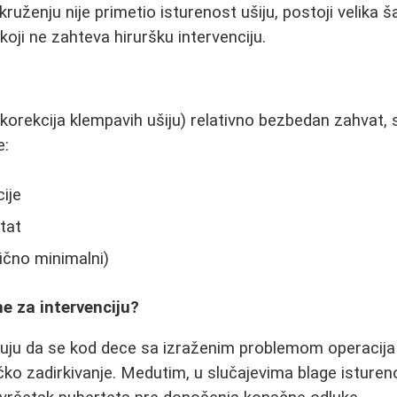
uženju nije primetio isturenost ušiju, postoji velika š
 koji ne zahteva hiruršku intervenciju.
 (korekcija klempavih ušiju) relativno bezbedan zahvat,
e:
ije
tat
bično minimalni)
e za intervenciju?
uju da se kod dece sa izraženim problemom operacija 
čko zadirkivanje. Medutim, u slučajevima blage istureno