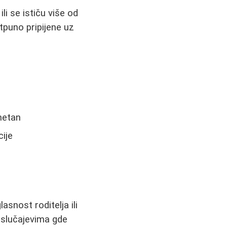
i se ističu više od
tpuno pripijene uz
imetan
cije
snost roditelja ili
 slučajevima gde