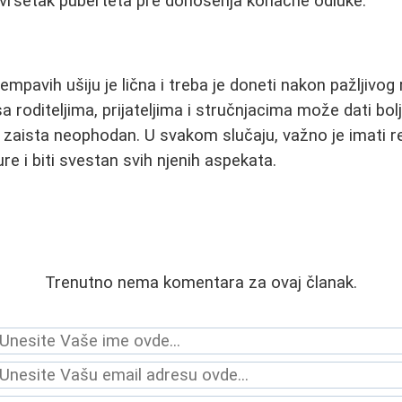
avršetak puberteta pre donošenja konačne odluke.
lempavih ušiju je lična i treba je doneti nakon pažljivo
a roditeljima, prijateljima i stručnjacima može dati bol
t zaista neophodan. U svakom slučaju, važno je imati r
e i biti svestan svih njenih aspekata.
Trenutno nema komentara za ovaj članak.