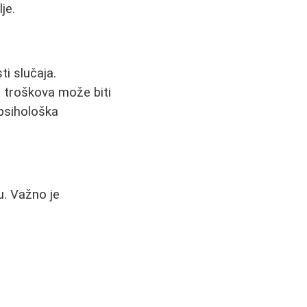
je.
i slučaja.
 troškova može biti
 psihološka
u. Važno je