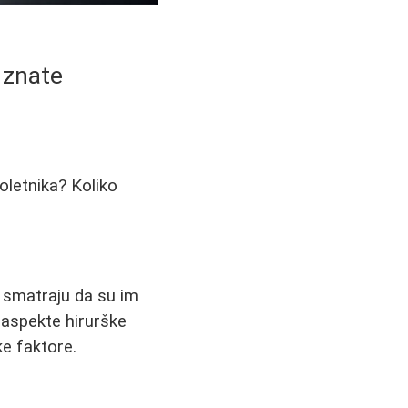
 znate
oletnika? Koliko
o smatraju da su im
 aspekte hirurške
ke faktore.