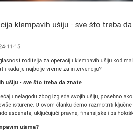
cija klempavih ušiju - sve što treba da
24-11-15
glasnost roditelja za operaciju klempavih ušiju kod mal
t i kada je najbolje vreme za intervenciju?
h ušiju - sve što treba da znate
sećaju nelagodu zbog izgleda svojih ušiju, posebno ak
previše isturene. U ovom članku ćemo razmotriti ključne
adolescenata, uključujući pravne, finansijske i psihološ
empavim ušima?