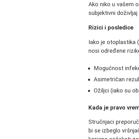
Ako niko u vašem okr
subjektivni doživljaj
Rizici i posledice
Iako je otoplastika
nosi određene rizik
Mogućnost infekc
Asimetričan rezul
Ožiljci (iako su o
Kada je pravo vrem
Stručnjaci preporuč
bi se izbeglo vršnja