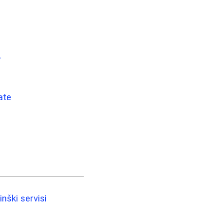
?
ate
nški servisi