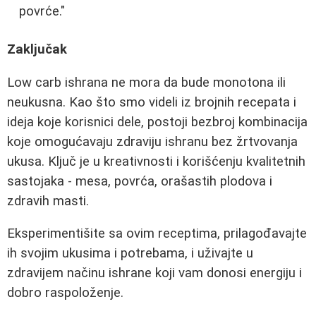
povrće."
Zaključak
Low carb ishrana ne mora da bude monotona ili
neukusna. Kao što smo videli iz brojnih recepata i
ideja koje korisnici dele, postoji bezbroj kombinacija
koje omogućavaju zdraviju ishranu bez žrtvovanja
ukusa. Ključ je u kreativnosti i korišćenju kvalitetnih
sastojaka - mesa, povrća, orašastih plodova i
zdravih masti.
Eksperimentišite sa ovim receptima, prilagođavajte
ih svojim ukusima i potrebama, i uživajte u
zdravijem načinu ishrane koji vam donosi energiju i
dobro raspoloženje.