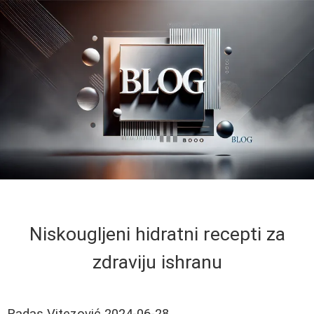
Niskougljeni hidratni recepti za
zdraviju ishranu
Radas Vitezović
2024-06-28