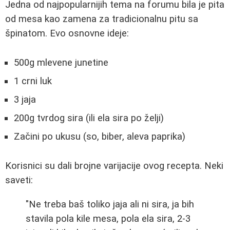
Jedna od najpopularnijih tema na forumu bila je pita
od mesa kao zamena za tradicionalnu pitu sa
špinatom. Evo osnovne ideje:
500g mlevene junetine
1 crni luk
3 jaja
200g tvrdog sira (ili ela sira po želji)
Začini po ukusu (so, biber, aleva paprika)
Korisnici su dali brojne varijacije ovog recepta. Neki
saveti:
"Ne treba baš toliko jaja ali ni sira, ja bih
stavila pola kile mesa, pola ela sira, 2-3