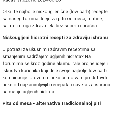
Otkrijte najbolje niskougljenične (low carb) recepte
sa našeg foruma. Ideje za pitu od mesa, mafine,
salate i druga zdrava jela bez šećera i brašna.
Niskougljeni hidratni recepti za zdraviju ishranu
U potrazi za ukusnim i zdravim receptima sa
smanjenim sadržajem ugljenih hidrata? Na
forumima se kroz godine akumulirale brojne ideje i
iskustva korisnika koji dele svoje najbolje low carb
kombinacije. U ovom članku ćemo vam predstaviti
neke od najzanimljivijih recepata i saveta za ishranu
sa manje ugljenih hidrata.
Pita od mesa - alternativa tradicionalnoj piti