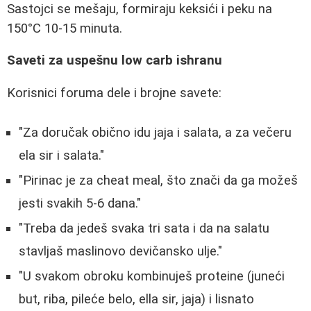
Sastojci se mešaju, formiraju keksići i peku na
150°C 10-15 minuta.
Saveti za uspešnu low carb ishranu
Korisnici foruma dele i brojne savete:
"Za doručak obično idu jaja i salata, a za večeru
ela sir i salata."
"Pirinac je za cheat meal, što znači da ga možeš
jesti svakih 5-6 dana."
"Treba da jedeš svaka tri sata i da na salatu
stavljaš maslinovo devičansko ulje."
"U svakom obroku kombinuješ proteine (juneći
but, riba, pileće belo, ella sir, jaja) i lisnato