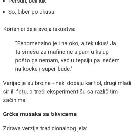
Peršun, beli luk
So, biber po ukusu
Korisnici dele svoja iskustva:
"Fenomenalno je i na oko, a tek ukus! Ja
tu smešu za mafine ne sipam u kalup
pošto ga nemam, već u tepsiju pa isečem
na kocke i super bude."
Varijacije su brojne - neki dodaju karfiol, drugi mladi
sir ili fetu, a treći eksperimentišu sa različitim
začinima.
Grčka musaka sa tikvicama
Zdrava verzija tradicionalnog jela: