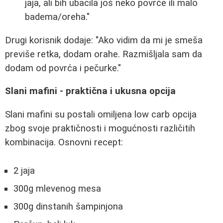
jaja, ali bih ubacila još neko povrće ili malo
badema/oreha."
Drugi korisnik dodaje: "Ako vidim da mi je smeša
previše retka, dodam orahe. Razmišljala sam da
dodam od povrća i pečurke."
Slani mafini - praktična i ukusna opcija
Slani mafini su postali omiljena low carb opcija
zbog svoje praktičnosti i mogućnosti različitih
kombinacija. Osnovni recept:
2 jaja
300g mlevenog mesa
300g dinstanih šampinjona