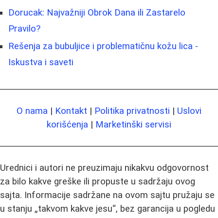
Dorucak: Najvažniji Obrok Dana ili Zastarelo
Pravilo?
Rešenja za bubuljice i problematičnu kožu lica -
Iskustva i saveti
O nama
|
Kontakt
|
Politika privatnosti
|
Uslovi
korišćenja
|
Marketinški servisi
Urednici i autori ne preuzimaju nikakvu odgovornost
za bilo kakve greške ili propuste u sadržaju ovog
sajta. Informacije sadržane na ovom sajtu pružaju se
u stanju „takvom kakve jesu“, bez garancija u pogledu