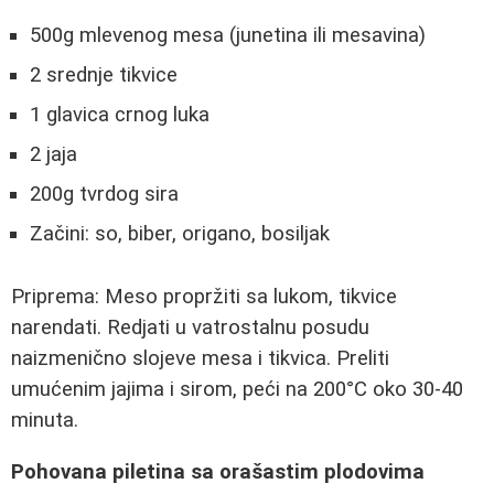
500g mlevenog mesa (junetina ili mesavina)
2 srednje tikvice
1 glavica crnog luka
2 jaja
200g tvrdog sira
Začini: so, biber, origano, bosiljak
Priprema: Meso propržiti sa lukom, tikvice
narendati. Redjati u vatrostalnu posudu
naizmenično slojeve mesa i tikvica. Preliti
umućenim jajima i sirom, peći na 200°C oko 30-40
minuta.
Pohovana piletina sa orašastim plodovima