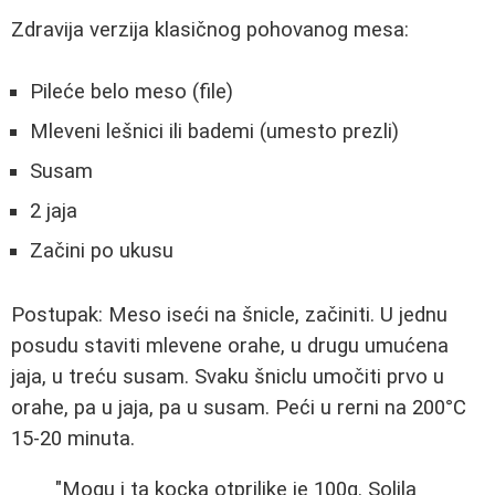
Zdravija verzija klasičnog pohovanog mesa:
Pileće belo meso (file)
Mleveni lešnici ili bademi (umesto prezli)
Susam
2 jaja
Začini po ukusu
Postupak: Meso iseći na šnicle, začiniti. U jednu
posudu staviti mlevene orahe, u drugu umućena
jaja, u treću susam. Svaku šniclu umočiti prvo u
orahe, pa u jaja, pa u susam. Peći u rerni na 200°C
15-20 minuta.
"Mogu i ta kocka otprilike je 100g. Solila