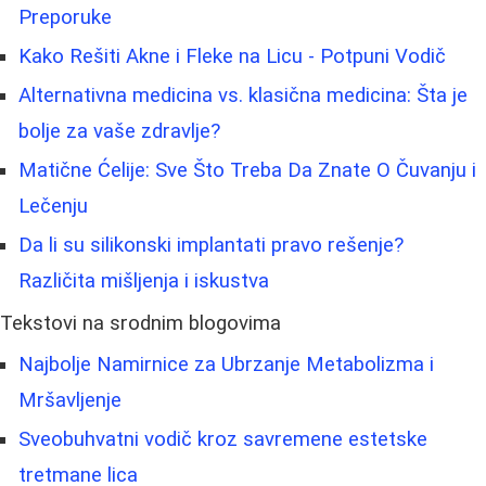
Preporuke
Kako Rešiti Akne i Fleke na Licu - Potpuni Vodič
Alternativna medicina vs. klasična medicina: Šta je
bolje za vaše zdravlje?
Matične Ćelije: Sve Što Treba Da Znate O Čuvanju i
Lečenju
Da li su silikonski implantati pravo rešenje?
Različita mišljenja i iskustva
Tekstovi na srodnim blogovima
Najbolje Namirnice za Ubrzanje Metabolizma i
Mršavljenje
Sveobuhvatni vodič kroz savremene estetske
tretmane lica