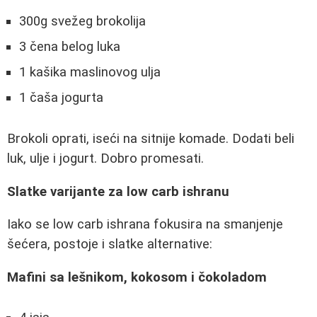
300g svežeg brokolija
3 čena belog luka
1 kašika maslinovog ulja
1 čaša jogurta
Brokoli oprati, iseći na sitnije komade. Dodati beli
luk, ulje i jogurt. Dobro promesati.
Slatke varijante za low carb ishranu
Iako se low carb ishrana fokusira na smanjenje
šećera, postoje i slatke alternative:
Mafini sa lešnikom, kokosom i čokoladom