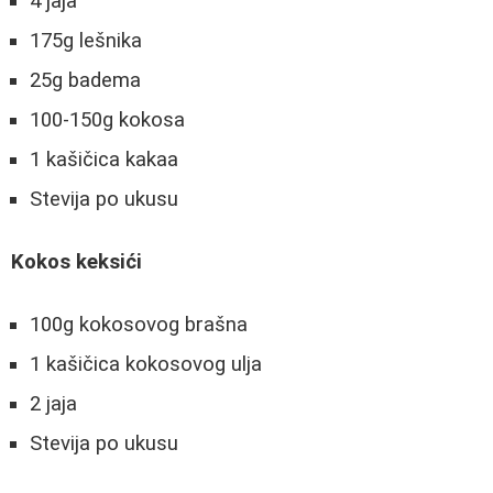
4 jaja
175g lešnika
25g badema
100-150g kokosa
1 kašičica kakaa
Stevija po ukusu
Kokos keksići
100g kokosovog brašna
1 kašičica kokosovog ulja
2 jaja
Stevija po ukusu