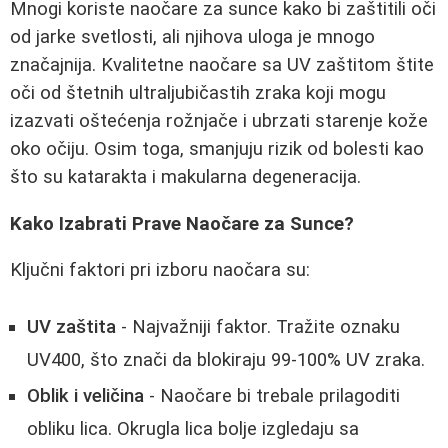
Mnogi koriste naočare za sunce kako bi zaštitili oči
od jarke svetlosti, ali njihova uloga je mnogo
značajnija. Kvalitetne naočare sa UV zaštitom štite
oči od štetnih ultraljubičastih zraka koji mogu
izazvati oštećenja rožnjače i ubrzati starenje kože
oko očiju. Osim toga, smanjuju rizik od bolesti kao
što su katarakta i makularna degeneracija.
Kako Izabrati Prave Naočare za Sunce?
Ključni faktori pri izboru naočara su:
UV zaštita
- Najvažniji faktor. Tražite oznaku
UV400, što znači da blokiraju 99-100% UV zraka.
Oblik i veličina
- Naočare bi trebale prilagoditi
obliku lica. Okrugla lica bolje izgledaju sa