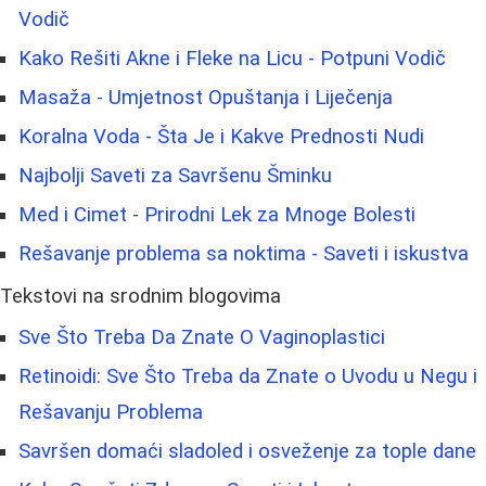
Vodič
Kako Rešiti Akne i Fleke na Licu - Potpuni Vodič
Masaža - Umjetnost Opuštanja i Liječenja
Koralna Voda - Šta Je i Kakve Prednosti Nudi
Najbolji Saveti za Savršenu Šminku
Med i Cimet - Prirodni Lek za Mnoge Bolesti
Rešavanje problema sa noktima - Saveti i iskustva
Tekstovi na srodnim blogovima
Sve Što Treba Da Znate O Vaginoplastici
Retinoidi: Sve Što Treba da Znate o Uvodu u Negu i
Rešavanju Problema
Savršen domaći sladoled i osveženje za tople dane