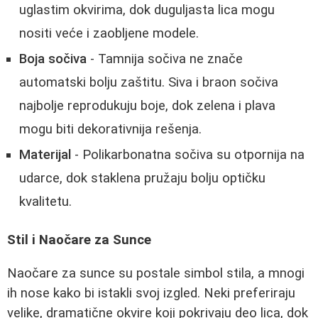
uglastim okvirima, dok duguljasta lica mogu
nositi veće i zaobljene modele.
Boja sočiva
- Tamnija sočiva ne znače
automatski bolju zaštitu. Siva i braon sočiva
najbolje reprodukuju boje, dok zelena i plava
mogu biti dekorativnija rešenja.
Materijal
- Polikarbonatna sočiva su otpornija na
udarce, dok staklena pružaju bolju optičku
kvalitetu.
Stil i Naočare za Sunce
Naočare za sunce su postale simbol stila, a mnogi
ih nose kako bi istakli svoj izgled. Neki preferiraju
velike, dramatične okvire koji pokrivaju deo lica, dok