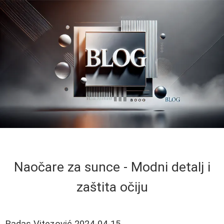
Naočare za sunce - Modni detalj i
zaštita očiju
Radas Vitezović
2024-04-15