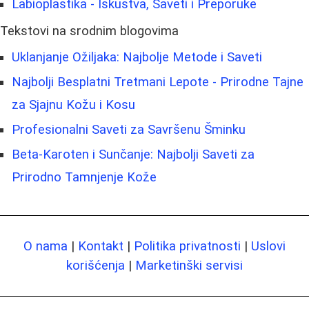
Labioplastika - Iskustva, Saveti i Preporuke
Tekstovi na srodnim blogovima
Uklanjanje Ožiljaka: Najbolje Metode i Saveti
Najbolji Besplatni Tretmani Lepote - Prirodne Tajne
za Sjajnu Kožu i Kosu
Profesionalni Saveti za Savršenu Šminku
Beta-Karoten i Sunčanje: Najbolji Saveti za
Prirodno Tamnjenje Kože
O nama
|
Kontakt
|
Politika privatnosti
|
Uslovi
korišćenja
|
Marketinški servisi