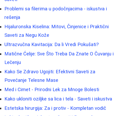
Problemi sa filerima u podočnjacima - iskustva i
rešenja
Hijaluronska Kiselina: Mitovi, Činjenice i Praktični
Saveti za Negu Kože
Ultrazvučna Kavitacija: Da li Vredi Pokušati?
Matične Ćelije: Sve Što Treba Da Znate O Čuvanju i
Lečenju
Kako Se Zdravo Ugojiti: Efektivni Saveti za
Povećanje Telesne Mase
Med i Cimet - Prirodni Lek za Mnoge Bolesti
Kako ukloniti oziljke sa lica i tela - Saveti i iskustva
Estetska hirurgija: Za i protiv - Kompletan vodič