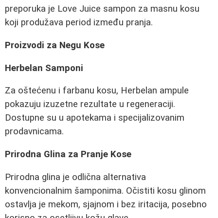
preporuka je Love Juice sampon za masnu kosu
koji produžava period između pranja.
Proizvodi za Negu Kose
Herbelan Samponi
Za oštećenu i farbanu kosu, Herbelan ampule
pokazuju izuzetne rezultate u regeneraciji.
Dostupne su u apotekama i specijalizovanim
prodavnicama.
Prirodna Glina za Pranje Kose
Prirodna glina je odlična alternativa
konvencionalnim šamponima. Očistiti kosu glinom
ostavlja je mekom, sjajnom i bez iritacija, posebno
korisno za osetljivu kožu glave.