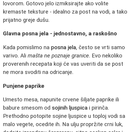
lovorom. Gotovo jelo izmiksirajte ako volite
kremaste teksture - idealno za post na vodi, a tako
prijatno greje dušu.
Glavna posna jela - jednostavno, a raskošno
Kada pomislimo na
posna jela
, često se vrti samo
varivo. Ali
mašta ne poznaje granice
. Evo nekoliko
proverenih recepata koji će vas uveriti da se post
ne mora svoditi na odricanje.
Punjene paprike
Umesto mesa, napunite crvene šiljate paprike ili
babure smesom od
sojinih ljuspica
i pirinča.
Prethodno potopite sojine ljuspice u toploj vodi sa
malo vegete, ocedite ih. Na ulju propržite crni luk,