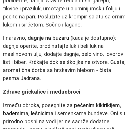
pobiberite, na njih stavite rendanu šargarepu,
tikvice i praziluk, umotajte u aluminijumsku foliju i
pecite na pari. Poslužite uz krompir salatu sa crnim
lukom i sirćetom. Sočno i lagano.
I naravno,
dagnje na buzaru
(kada je dostupno):
dagnje operite, prodinstajte luk i beli luk na
maslinovom ulju, dodajte dagnje, belo vino, lovorov
list i biber. Krčkajte dok se školjke ne otvore. Gusta,
aromatična čorba sa hrskavim hlebom - čista
pesma Jadrana.
Zdrave grickalice i međuobroci
Između obroka, posegnite za
pečenim kikirikijem,
bademima, lešnicima
i semenkama bundeve. Oni su
prirodno posni na vodi jer ne sadrže dodatne