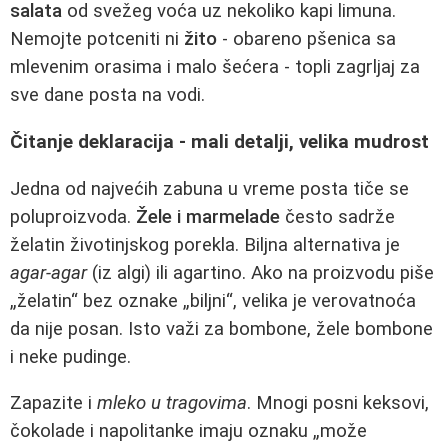
salata
od svežeg voća uz nekoliko kapi limuna.
Nemojte potceniti ni
žitо
- obareno pšenica sa
mlevenim orasima i malo šećera - topli zagrljaj za
sve dane posta na vodi.
Čitanje deklaracija - mali detalji, velika mudrost
Jedna od najvećih zabuna u vreme posta tiče se
poluproizvoda.
Žele i marmelade
često sadrže
želatin životinjskog porekla. Biljna alternativa je
agar-agar
(iz algi) ili agartino. Ako na proizvodu piše
„želatin“ bez oznake „biljni“, velika je verovatnoća
da nije posan. Isto važi za bombone, žele bombone
i neke pudinge.
Zapazite i
mleko u tragovima
. Mnogi posni keksovi,
čokolade i napolitanke imaju oznaku „može