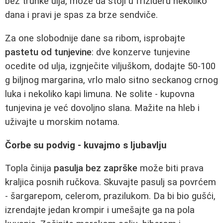
bez trunke ulja, može da stoji u frižideru nekoliko
dana i pravi je spas za brze sendviče.
Za one slobodnije dane sa ribom, isprobajte
pastetu od tunjevine
: dve konzerve tunjevine
ocedite od ulja, izgnječite viljuškom, dodajte 50-100
g biljnog margarina, vrlo malo sitno seckanog crnog
luka i nekoliko kapi limuna. Ne solite - kupovna
tunjevina je već dovoljno slana. Mažite na hleb i
uživajte u morskim notama.
Čorbe su podvig - kuvajmo s ljubavlju
Topla činija
pasulja bez zaprške
može biti prava
kraljica posnih ručkova. Skuvajte pasulj sa povrćem
- šargarepom, celerom, prazilukom. Da bi bio gušći,
izrendajte jedan krompir i umešajte ga na pola