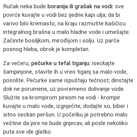
Ručak neka bude
boranija ili grašak na vodi
: sve
povrće kuvajte u vodi bez ijedne kapi ulja; da bi
varivo bilo kremasto, na kraju razmutite kašičicu
integralnog brašna u malo hladne vode i umešajte.
Začinite bosiljkom, mirođijom i solju. Uz parče
posnog hleba, obrok je kompletan.
Za večeru,
pečurke u tefal tiganju
: iseckajte
šampinjone, stavite ih u vreo tiganj sa malo vode,
posolite. Pečurke same ispuštaju tečnost; dinstajte
dok ne porumene, uz povremeno dolivanje vode.
Služite sa krompirom pireom na vodi - krompir
kuvajte u malo vode, izgnječite, dodajte so, biber i
sitno seckan peršun. U početku je potrebno malo
veštine da pire ne bude gnjecav, ali posle nekoliko
puta sve ide glatko.