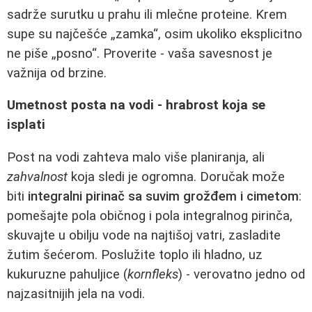
sadrže surutku u prahu ili mlečne proteine. Krem
supe su najčešće „zamka“, osim ukoliko eksplicitno
ne piše „posno“. Proverite - vaša savesnost je
važnija od brzine.
Umetnost posta na vodi - hrabrost koja se
isplati
Post na vodi zahteva malo više planiranja, ali
zahvalnost
koja sledi je ogromna. Doručak može
biti
integralni pirinač sa suvim grožđem i cimetom
:
pomešajte pola običnog i pola integralnog pirinča,
skuvajte u obilju vode na najtišoj vatri, zasladite
žutim šećerom. Poslužite toplo ili hladno, uz
kukuruzne pahuljice (
kornfleks
) - verovatno jedno od
najzasitnijih jela na vodi.