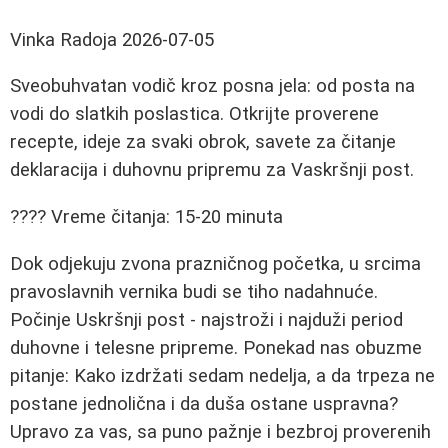
Vinka Radoja
2026-07-05
Sveobuhvatan vodič kroz posna jela: od posta na
vodi do slatkih poslastica. Otkrijte proverene
recepte, ideje za svaki obrok, savete za čitanje
deklaracija i duhovnu pripremu za Vaskršnji post.
???? Vreme čitanja: 15-20 minuta
Dok odjekuju zvona prazničnog početka, u srcima
pravoslavnih vernika budi se tiho nadahnuće.
Počinje Uskršnji post - najstroži i najduži period
duhovne i telesne pripreme. Ponekad nas obuzme
pitanje: Kako izdržati sedam nedelja, a da trpeza ne
postane jednolična i da duša ostane uspravna?
Upravo za vas, sa puno pažnje i bezbroj proverenih