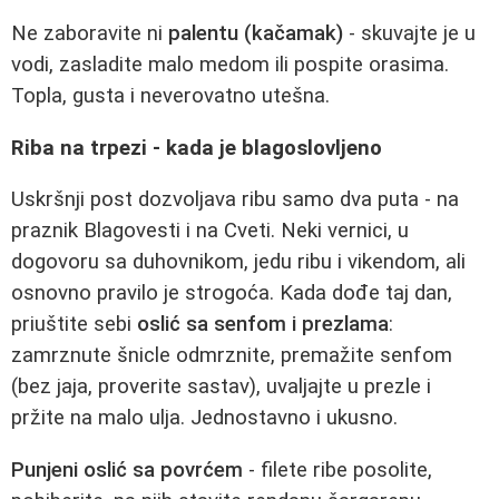
Ne zaboravite ni
palentu (kačamak)
- skuvajte je u
vodi, zasladite malo medom ili pospite orasima.
Topla, gusta i neverovatno utešna.
Riba na trpezi - kada je blagoslovljeno
Uskršnji post dozvoljava ribu samo dva puta - na
praznik Blagovesti i na Cveti. Neki vernici, u
dogovoru sa duhovnikom, jedu ribu i vikendom, ali
osnovno pravilo je strogoća. Kada dođe taj dan,
priuštite sebi
oslić sa senfom i prezlama
:
zamrznute šnicle odmrznite, premažite senfom
(bez jaja, proverite sastav), uvaljajte u prezle i
pržite na malo ulja. Jednostavno i ukusno.
Punjeni oslić sa povrćem
- filete ribe posolite,