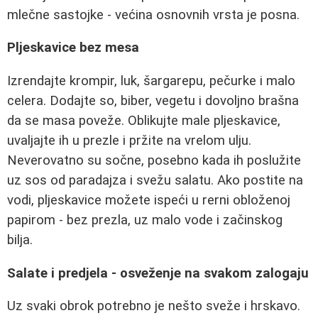
mlečne sastojke - većina osnovnih vrsta je posna.
Pljeskavice bez mesa
Izrendajte krompir, luk, šargarepu, pečurke i malo
celera. Dodajte so, biber, vegetu i dovoljno brašna
da se masa poveže. Oblikujte male pljeskavice,
uvaljajte ih u prezle i pržite na vrelom ulju.
Neverovatno su sočne, posebno kada ih poslužite
uz sos od paradajza i svežu salatu. Ako postite na
vodi, pljeskavice možete ispeći u rerni obloženoj
papirom - bez prezla, uz malo vode i začinskog
bilja.
Salate i predjela - osveženje na svakom zalogaju
Uz svaki obrok potrebno je nešto sveže i hrskavo.