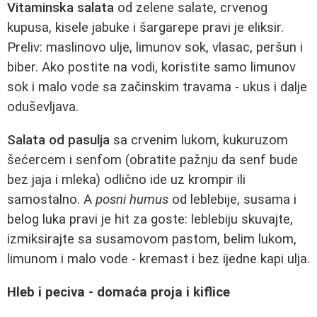
Vitaminska salata
od zelene salate, crvenog
kupusa, kisele jabuke i šargarepe pravi je eliksir.
Preliv: maslinovo ulje, limunov sok, vlasac, peršun i
biber. Ako postite na vodi, koristite samo limunov
sok i malo vode sa začinskim travama - ukus i dalje
oduševljava.
Salata od pasulja
sa crvenim lukom, kukuruzom
šećercem i senfom (obratite pažnju da senf bude
bez jaja i mleka) odlično ide uz krompir ili
samostalno. A
posni humus
od leblebije, susama i
belog luka pravi je hit za goste: leblebiju skuvajte,
izmiksirajte sa susamovom pastom, belim lukom,
limunom i malo vode - kremast i bez ijedne kapi ulja.
Hleb i peciva - domaća proja i kiflice