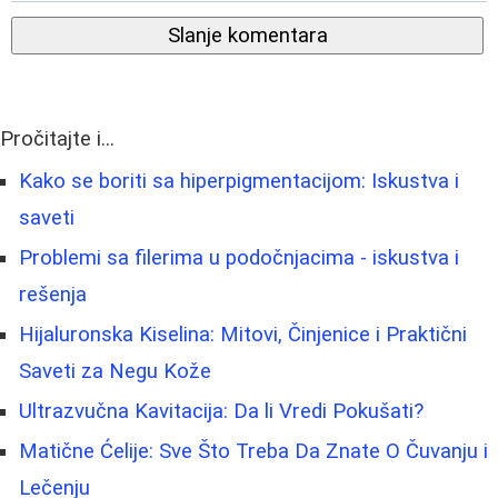
Slanje komentara
Pročitajte i...
Kako se boriti sa hiperpigmentacijom: Iskustva i
saveti
Problemi sa filerima u podočnjacima - iskustva i
rešenja
Hijaluronska Kiselina: Mitovi, Činjenice i Praktični
Saveti za Negu Kože
Ultrazvučna Kavitacija: Da li Vredi Pokušati?
Matične Ćelije: Sve Što Treba Da Znate O Čuvanju i
Lečenju