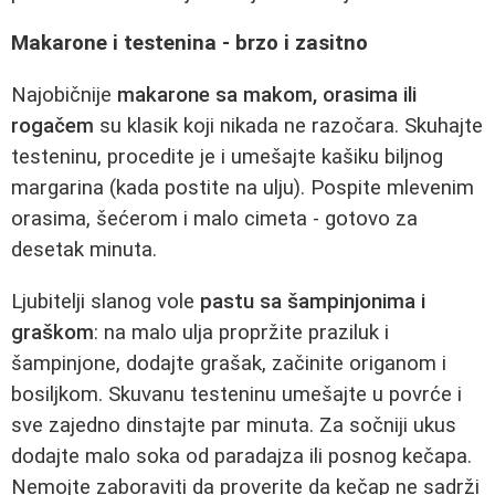
Makarone i testenina - brzo i zasitno
Najobičnije
makarone sa makom, orasima ili
rogačem
su klasik koji nikada ne razočara. Skuhajte
testeninu, procedite je i umešajte kašiku biljnog
margarina (kada postite na ulju). Pospite mlevenim
orasima, šećerom i malo cimeta - gotovo za
desetak minuta.
Ljubitelji slanog vole
pastu sa šampinjonima i
graškom
: na malo ulja propržite praziluk i
šampinjone, dodajte grašak, začinite origanom i
bosiljkom. Skuvanu testeninu umešajte u povrće i
sve zajedno dinstajte par minuta. Za sočniji ukus
dodajte malo soka od paradajza ili posnog kečapa.
Nemojte zaboraviti da proverite da kečap ne sadrži