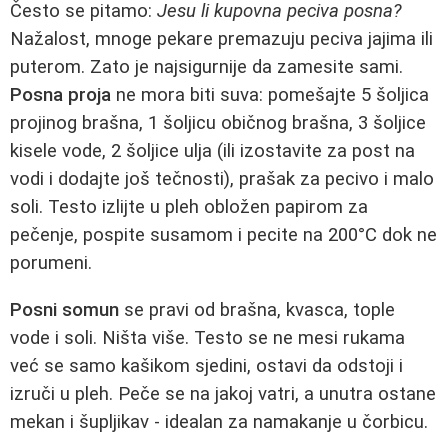
Često se pitamo:
Jesu li kupovna peciva posna?
Nažalost, mnoge pekare premazuju peciva jajima ili
puterom. Zato je najsigurnije da zamesite sami.
Posna proja
ne mora biti suva: pomešajte 5 šoljica
projinog brašna, 1 šoljicu običnog brašna, 3 šoljice
kisele vode, 2 šoljice ulja (ili izostavite za post na
vodi i dodajte još tečnosti), prašak za pecivo i malo
soli. Testo izlijte u pleh obložen papirom za
pečenje, pospite susamom i pecite na 200°C dok ne
porumeni.
Posni somun
se pravi od brašna, kvasca, tople
vode i soli. Ništa više. Testo se ne mesi rukama
već se samo kašikom sjedini, ostavi da odstoji i
izruči u pleh. Peče se na jakoj vatri, a unutra ostane
mekan i šupljikav - idealan za namakanje u čorbicu.