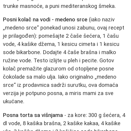
trunke masnoće, a puni mediteranskog šmeka.
Posni kolač na vodi - medeno srce
(iako naziv
„medeno srce“ ponekad unosi zabunu, ovaj recept
je prilagođen): pomešajte 2 čaše šećera, 1 čašu
vode, 4 kašike džema, 1 kesicu cimeta i 1 kesicu
sode bikarbone. Dodajte 4 čaše brašna i malko
ružine vode. Testo izlijte u pleh i pecite. Gotov
kolač premažite glazurom od otopljene posne
čokolade sa malo ulja. Iako originalno „medeno
srce“ iz prodavnica sadrži surutku, ova domaća
verzija je potpuno posna, a miris mami za sve
ukućane.
Posna torta sa višnjama
- za kore: 300 g šećera, 4
dl vode, 8 kašika brašna, 2 kašike kakaa, 4 kašike