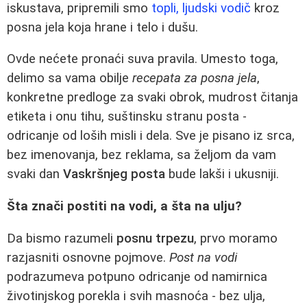
iskustava, pripremili smo
topli, ljudski vodič
kroz
posna jela koja hrane i telo i dušu.
Ovde nećete pronaći suva pravila. Umesto toga,
delimo sa vama obilje
recepata za posna jela
,
konkretne predloge za svaki obrok, mudrost čitanja
etiketa i onu tihu, suštinsku stranu posta -
odricanje od loših misli i dela. Sve je pisano iz srca,
bez imenovanja, bez reklama, sa željom da vam
svaki dan
Vaskršnjeg posta
bude lakši i ukusniji.
Šta znači postiti na vodi, a šta na ulju?
Da bismo razumeli
posnu trpezu
, prvo moramo
razjasniti osnovne pojmove.
Post na vodi
podrazumeva potpuno odricanje od namirnica
životinjskog porekla i svih masnoća - bez ulja,