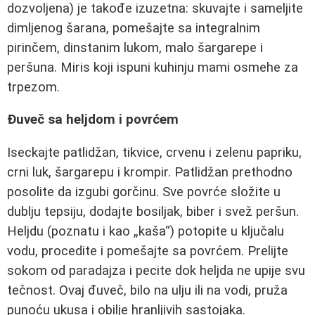
dozvoljena) je takođe izuzetna: skuvajte i sameljite
dimljenog šarana, pomešajte sa integralnim
pirinčem, dinstanim lukom, malo šargarepe i
peršuna. Miris koji ispuni kuhinju mami osmehe za
trpezom.
Đuveč sa heljdom i povrćem
Iseckajte patlidžan, tikvice, crvenu i zelenu papriku,
crni luk, šargarepu i krompir. Patlidžan prethodno
posolite da izgubi gorčinu. Sve povrće složite u
dublju tepsiju, dodajte bosiljak, biber i svež peršun.
Heljdu (poznatu i kao „kaša“) potopite u ključalu
vodu, procedite i pomešajte sa povrćem. Prelijte
sokom od paradajza i pecite dok heljda ne upije svu
tečnost. Ovaj đuveč, bilo na ulju ili na vodi, pruža
punoću ukusa i obilje hranljivih sastojaka.