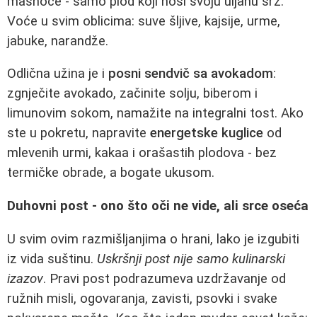
masnoće - samo plod koji nosi svoju uljanu srž.
Voće u svim oblicima: suve šljive, kajsije, urme,
jabuke, narandže.
Odlična užina je i
posni sendvič sa avokadom
:
zgnječite avokado, začinite solju, biberom i
limunovim sokom, namažite na integralni tost. Ako
ste u pokretu, napravite
energetske kuglice
od
mlevenih urmi, kakaa i orašastih plodova - bez
termičke obrade, a bogate ukusom.
Duhovni post - ono što oči ne vide, ali srce oseća
U svim ovim razmišljanjima o hrani, lako je izgubiti
iz vida suštinu.
Uskršnji post nije samo kulinarski
izazov
. Pravi post podrazumeva uzdržavanje od
ružnih misli, ogovaranja, zavisti, psovki i svake