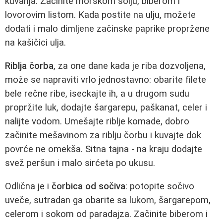
kuvanja. Začinite morskom solju, biberom i
lovorovim listom. Kada postite na ulju, možete
dodati i malo dimljene začinske paprike proprženе
na kašičici ulja.
Riblja čorba
, za one dane kada je riba dozvoljena,
može se napraviti vrlo jednostavno: obarite filete
bele rečne ribe, iseckajte ih, a u drugom sudu
propržite luk, dodajte šargarepu, paškanat, celer i
nalijte vodom. Umešajte riblje komade, dobro
začinite mešavinom za riblju čorbu i kuvajte dok
povrće ne omekša. Sitna tajna - na kraju dodajte
svež peršun i malo sirćeta po ukusu.
Odlična je i
čorbica od sočiva
: potopite sočivo
uveče, sutradan ga obarite sa lukom, šargarepom,
celerom i sokom od paradajza. Začinite biberom i