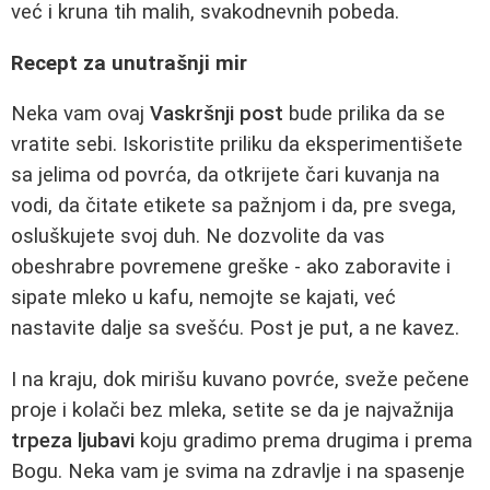
već i kruna tih malih, svakodnevnih pobeda.
Recept za unutrašnji mir
Neka vam ovaj
Vaskršnji post
bude prilika da se
vratite sebi. Iskoristite priliku da eksperimentišete
sa jelima od povrća, da otkrijete čari kuvanja na
vodi, da čitate etikete sa pažnjom i da, pre svega,
osluškujete svoj duh. Ne dozvolite da vas
obeshrabre povremene greške - ako zaboravite i
sipate mleko u kafu, nemojte se kajati, već
nastavite dalje sa svešću. Post je put, a ne kavez.
I na kraju, dok mirišu kuvano povrće, sveže pečene
proje i kolači bez mleka, setite se da je najvažnija
trpeza ljubavi
koju gradimo prema drugima i prema
Bogu. Neka vam je svima na zdravlje i na spasenje