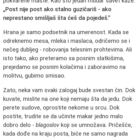
pokvarene mašte. Kao što jedan mudar savet kaže:
„Post nije post ako stalno guzičariš - ako
neprestano smišljaš šta ćeš da pojedeš.“
Hrana je samo podsetnik na umerenost. Kada se
odreknemo mesa, mleka i maslaca, odričemo se i
nečeg dubljeg - robovanja telesnim prohtevima. Ali
isto tako, ako preteramo sa posnim slatkišima,
prejedamo se posnim kolačima i zaboravimo na
molitvu, gubimo smisao.
Zato, neka vam svaki zalogaj bude svestan čin. Dok
kuvate, mislite na one koji nemaju šta da jedu. Dok
perete sudove, oprostite nekome u srcu. Dok
postite, trudite se da učinite makar jedno malo
dobro delo -
blagoslov
koji se umnožava. Pričešće,
kada dođe na kraju posta, biće ne samo nagrada