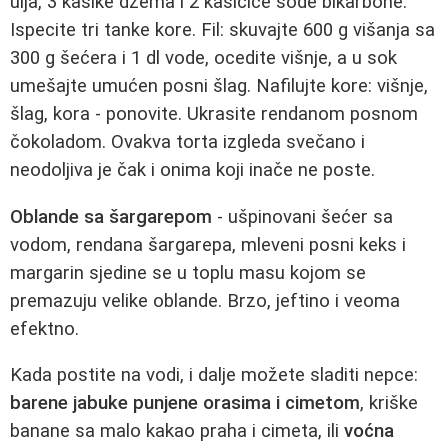
ulja, 3 kašike džema i 2 kašičice sode bikarbone.
Ispecite tri tanke kore. Fil: skuvajte 600 g višanja sa
300 g šećera i 1 dl vode, ocedite višnje, a u sok
umešajte umućen posni šlag. Nafilujte kore: višnje,
šlag, kora - ponovite. Ukrasite rendanom posnom
čokoladom. Ovakva torta izgleda svečano i
neodoljiva je čak i onima koji inače ne poste.
Oblande sa šargarepom
- ušpinovani šećer sa
vodom, rendana šargarepa, mleveni posni keks i
margarin sjedine se u toplu masu kojom se
premazuju velike oblande. Brzo, jeftino i veoma
efektno.
Kada postite na vodi, i dalje možete sladiti nepce:
barene jabuke punjene orasima i cimetom
, kriške
banane sa malo kakao praha i cimeta, ili
voćna