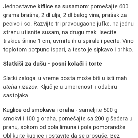
Jednostavne
kiflice sa susamom
: pomešajte 600
grama brašna, 2 dl ulja, 2 dl belog vina, prašak za
pecivo i so. Razvijte tri pravougaone jufke, na jednu
stranu utisnite susam, na drugu mak. Isecite
trakice širine 1 cm, uvrnite ih u spirale i pecite. Vino
toplotom potpuno ispari, a testo je sipkavo i prhko.
Slatkiši za dušu - posni kolači i torte
Slatki zalogaj u vreme posta može biti u isti mah
uteha i izazov
. Ključ je u umerenosti i odabiru
sastojaka.
Kuglice od smokava i oraha
- sameljite 500 g
smokvi i 100 g oraha, pomešajte sa 200 g šećera u
prahu, sokom od pola limuna i pola pomorandže.
Oblikujte kuglice i ostavite da se prosuše. Bez