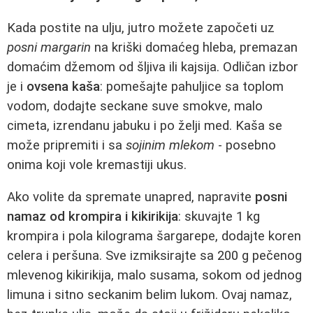
Kada postite na ulju, jutro možete započeti uz
posni margarin
na kriški domaćeg hleba, premazan
domaćim džemom od šljiva ili kajsija. Odličan izbor
je i
ovsena kaša
: pomešajte pahuljice sa toplom
vodom, dodajte seckane suve smokve, malo
cimeta, izrendanu jabuku i po želji med. Kaša se
može pripremiti i sa
sojinim mlekom
- posebno
onima koji vole kremastiji ukus.
Ako volite da spremate unapred, napravite
posni
namaz od krompira i kikirikija
: skuvajte 1 kg
krompira i pola kilograma šargarepe, dodajte koren
celera i peršuna. Sve izmiksirajte sa 200 g pečenog
mlevenog kikirikija, malo susama, sokom od jednog
limuna i sitno seckanim belim lukom. Ovaj namaz,