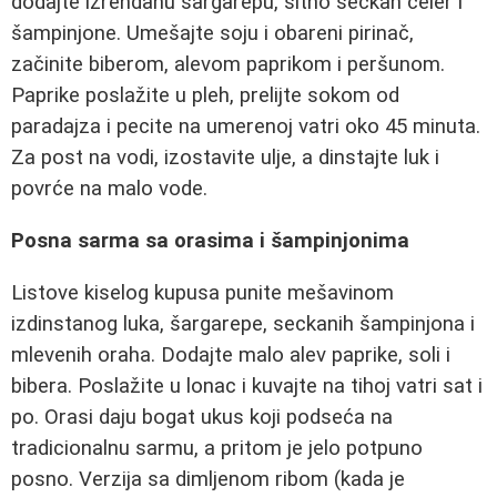
dodajte izrendanu šargarepu, sitno seckan celer i
šampinjone. Umešajte soju i obareni pirinač,
začinite biberom, alevom paprikom i peršunom.
Paprike poslažite u pleh, prelijte sokom od
paradajza i pecite na umerenoj vatri oko 45 minuta.
Za post na vodi, izostavite ulje, a dinstajte luk i
povrće na malo vode.
Posna sarma sa orasima i šampinjonima
Listove kiselog kupusa punite mešavinom
izdinstanog luka, šargarepe, seckanih šampinjona i
mlevenih oraha. Dodajte malo alev paprike, soli i
bibera. Poslažite u lonac i kuvajte na tihoj vatri sat i
po. Orasi daju bogat ukus koji podseća na
tradicionalnu sarmu, a pritom je jelo potpuno
posno. Verzija sa dimljenom ribom (kada je