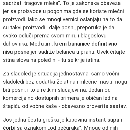
sadržati tragove mleka“. To je zakonska obaveza
jer se proizvode u pogonima gde se koriste mlečni
proizvodi. Iako se mnogi vernici oslanjaju na to da
su takvi proizvodi i dalje posni, preporuka je da
svako odluči prema svom miru i blagoslovu
duhovnika. Međutim,
krem bananice definitivno
nisu posne
jer sadrže belanca u prahu. Uvek čitajte
sitna slova na poleđini - tu se krije istina.
Za sladoled je situacija jednostavna: samo voćni
sladoledi bez dodatka želatina i mlečne masti mogu
biti posni, i to u retkim slučajevima. Jedan od
komercijalno dostupnih primera je običan led na
štapiću od voćne kaše - obavezno proverite sastav.
Još jedna česta greška je kupovina
instant supa i
čorbi
sa oznakom „od pečuraka“. Mnoge od njih