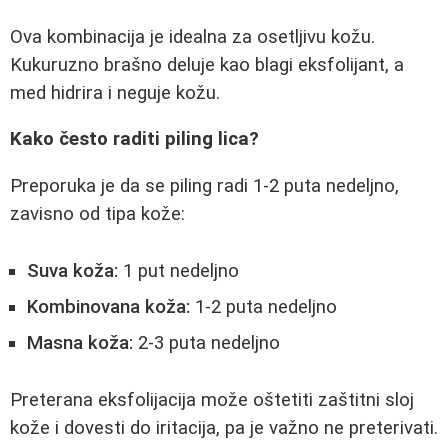
Ova kombinacija je idealna za osetljivu kožu.
Kukuruzno brašno deluje kao blagi eksfolijant, a
med hidrira i neguje kožu.
Kako često raditi piling lica?
Preporuka je da se piling radi 1-2 puta nedeljno,
zavisno od tipa kože:
Suva koža:
1 put nedeljno
Kombinovana koža:
1-2 puta nedeljno
Masna koža:
2-3 puta nedeljno
Preterana eksfolijacija može oštetiti zaštitni sloj
kože i dovesti do iritacija, pa je važno ne preterivati.