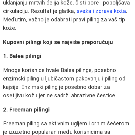
uklanjanju mrtvih ćelija kože, čisti pore i poboljšava
cirkulaciju. Rezultat je glatka,
sveža i zdrava koža
.
Međutim, važno je odabrati pravi piling za vaš tip
kože.
Kupovni pilingi koji se najviše preporučuju
1. Balea pilingi
Mnoge korisnice hvale Balea pilinge, posebno
enzimski piling u ljubičastom pakovanju i piling od
kajsije. Enzimski piling je posebno dobar za
osetljivu kožu jer ne sadrži abrazivne čestice.
2. Freeman pilingi
Freeman piling sa aktivnim ugljem i crnim šećerom
je izuzetno popularan među korisnicima sa