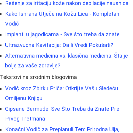
Rešenje za iritaciju kože nakon depilacije nausnica
Kako Ishrana Utječe na Kožu Lica - Kompletan
Vodič
Implanti u jagodicama - Sve što treba da znate
Ultrazvučna Kavitacija: Da li Vredi Pokušati?
Alternativna medicina vs. klasična medicina: Šta je
bolje za vaše zdravlje?
Tekstovi na srodnim blogovima
Vodič kroz Zbirku Priča: Otkrijte Vašu Sledeću
Omiljenu Knjigu
Gipsane Bermude: Sve Što Treba da Znate Pre
Prvog Tretmana
Konačni Vodič za Preplanuli Ten: Prirodna Ulja,