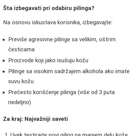
Šta izbegavati pri odabiru pilinga?
Na osnovu iskustava korisnika, izbegavajte:
Previše agresivne pilinge sa velikim, oštrim
česticama
Proizvode koji jako isušuju kožu
Pilinge sa visokim sadržajem alkohola ako imate
suvu kožu
Prečesto korišćenje pilinga (više od 3 puta
nedeljno)
Za kraj: Najvažniji saveti
Uvek testirajte novi piling na manjem delu kože