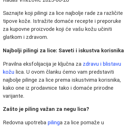
Saznajte koji pilingi za lice najbolje rade za različite
tipove kože. Istražite domaće recepte i preporuke
za kupovne proizvode koji će vašu kožu učiniti
glatkom i zdravom.
Najbolji pilingi za lice: Saveti i iskustva korisnika
Pravilna eksfolijacija je ključna za
zdravu i blistavu
kožu
lica. U ovom članku ćemo vam predstaviti
najbolje pilinge za lice prema iskustvima korisnika,
kako one iz prodavnice tako i domaće prirodne
varijante.
Zašto je piling važan za negu lica?
Redovna upotreba
piling
a za lice pomaže u