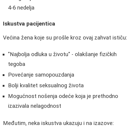
4-6 nedelja
Iskustva pacijentica
Većina žena koje su prošle kroz ovaj zahvat ističu:
"Najbolja odluka u životu" - olakšanje fizičkih
tegoba
Povećanje samopouzdanja
Bolji kvalitet seksualnog života
Mogućnost nošenja odeće koja je prethodno
izazivala nelagodnost
Međutim, neka iskustva ukazuju i na izazove: