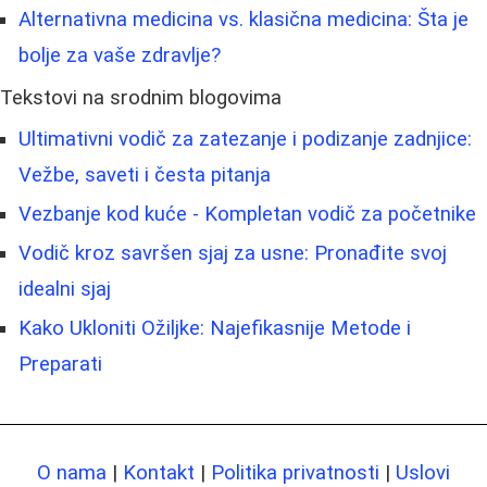
Alternativna medicina vs. klasična medicina: Šta je
bolje za vaše zdravlje?
Tekstovi na srodnim blogovima
Ultimativni vodič za zatezanje i podizanje zadnjice:
Vežbe, saveti i česta pitanja
Vezbanje kod kuće - Kompletan vodič za početnike
Vodič kroz savršen sjaj za usne: Pronađite svoj
idealni sjaj
Kako Ukloniti Ožiljke: Najefikasnije Metode i
Preparati
O nama
|
Kontakt
|
Politika privatnosti
|
Uslovi