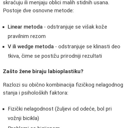
skraćuju ili menjaju oblici malih stidnih usana.
Postoje dve osnovne metode:
Linear metoda
- odstranjuje se višak kože
pravilnim rezom
V ili wedge metoda
- odstranjuje se klinasti deo
tkiva, čime se postižu prirodniji rezultati
Zašto žene biraju labioplastiku?
Razlozi su obično kombinacija fizičkog nelagodnog
stanja i psiholoških faktora:
Fizički nelagodnost (žuljevi od odeće, bol pri
vožnji bicikla)