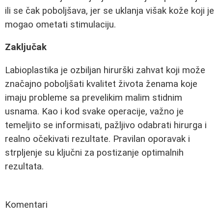
ili se čak poboljšava, jer se uklanja višak kože koji je
mogao ometati stimulaciju.
Zaključak
Labioplastika je ozbiljan hirurški zahvat koji može
značajno poboljšati kvalitet života ženama koje
imaju probleme sa prevelikim malim stidnim
usnama. Kao i kod svake operacije, važno je
temeljito se informisati, pažljivo odabrati hirurga i
realno očekivati rezultate. Pravilan oporavak i
strpljenje su ključni za postizanje optimalnih
rezultata.
Komentari