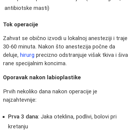
antibiotske masti)
Tok operacije
Zahvat se obično izvodi u lokalnoj anesteziji i traje
30-60 minuta. Nakon što anestezija počne da
deluje,
hirurg
precizno odstranjuje višak tkiva i šiva
rane specijalnim koncima.
Oporavak nakon labioplastike
Prvih nekoliko dana nakon operacije je
najzahtevnije:
Prva 3 dana
: Jaka oteklina, podlivi, bolovi pri
kretanju