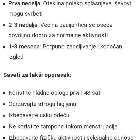
Prva nedelja
: Oteklina polako splasnjava, šavovi
mogu svrbeti
2-3 nedelje
: Većina pacijentica se oseća
dovoljno dobro za normalne aktivnosti
1-3 meseca
: Potpuno zaceljivanje i konačan
izgled
Saveti za lakši oporavak:
Koristite hladne obloge prvih 48 sati
Održavajte strogu higijenu
Izbegavajte usku odeću
Ne koristite tampone tokom menstruacije
Izbegavajte fizičku aktivnost i seksualne odnose