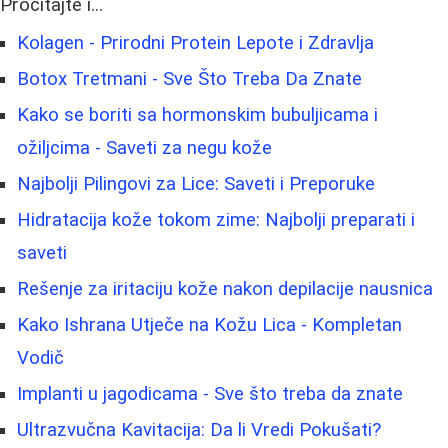
Pročitajte i...
Kolagen - Prirodni Protein Lepote i Zdravlja
Botox Tretmani - Sve Što Treba Da Znate
Kako se boriti sa hormonskim bubuljicama i
ožiljcima - Saveti za negu kože
Najbolji Pilingovi za Lice: Saveti i Preporuke
Hidratacija kože tokom zime: Najbolji preparati i
saveti
Rešenje za iritaciju kože nakon depilacije nausnica
Kako Ishrana Utječe na Kožu Lica - Kompletan
Vodič
Implanti u jagodicama - Sve što treba da znate
Ultrazvučna Kavitacija: Da li Vredi Pokušati?