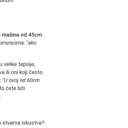
jednom
e
mašina od 45cm
orisnicima:
"ako
velike tepsije,
 ili oni koji često
e:
"U ovoj od 60cm
 ćete biti
.
u stvarna iskustva?