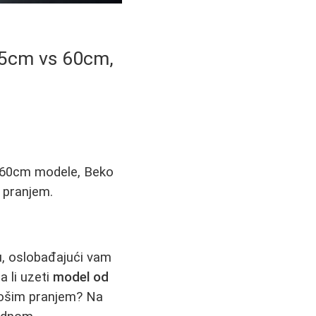
45cm vs 60cm,
i 60cm modele, Beko
 pranjem.
u, oslobađajući vam
 li uzeti
model od
lošim pranjem? Na