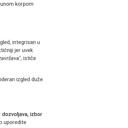
a punom korpom
led, integrisan u
ičniji jer uvek
završava"
, ističe
oderan izgled duže
 dozvoljava, izbor
o uporedite