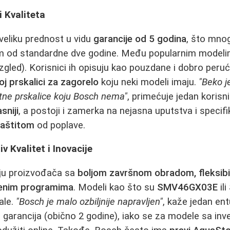
 Kvaliteta
veliku prednost u vidu
garancije od 5 godina
, što mno
pom od standardne dve godine. Među popularnim model
izgled). Korisnici ih opisuju kao pouzdane i dobro per
j prskalici za zagorelo
koju neki modeli imaju.
"Beko j
atne prskalice koju Bosch nema"
, primećuje jedan korisn
asniji
, a postoji i zamerka na nejasna uputstva i specif
aštitom
od poplave.
v Kvalitet i Inovacije
ju proizvođača sa
boljom završnom obradom, fleksibi
jenim programima
. Modeli kao što su
SMV46GX03E
ili
ale.
"Bosch je malo ozbiljnije napravljen"
, kaže jedan ent
 garancija (obično 2 godine), iako se za modele sa in