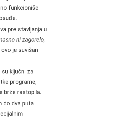
čno funkcioniše
posuđe.
va pre stavljanja u
masno ni zagorelo,
 ovo je suvišan
i
su ključni za
atke programe,
e brže rastopila.
m do dva puta
pecijalnim