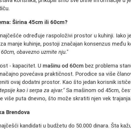
stava korisnika, prikupili smo sve bitne informacije u 
iču.
ema: Širina 45cm ili 60cm?
najčešće određuje raspoloživi prostor u kuhinji. Iako j
za manje kuhinje, postoji značajan konsenzus među k
 60cm, obavezno uzmite nju."
ost - kapacitet. U
mašinu od 60cm
bez problema stanu 
 značajno povećava praktičnost. Porodice sa više članova
eniti ovaj dodatni prostor. Kao što jedan korisnik istič
psije kao i serpa za ajvar."
Sa mašinom od 45cm, često
te više puta dnevno, što može skratiti njen vek trajanja
tka Brendova
ajčešći kandidati u budžetu do 50.000 dinara. Šta kaž