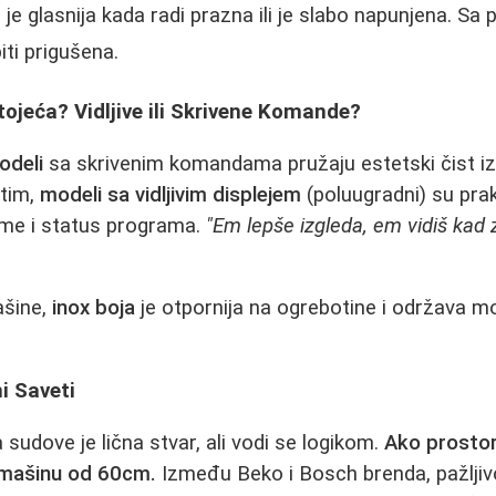
je glasnija kada radi prazna ili je slabo napunjena. S
iti prigušena.
ojeća? Vidljive ili Skrivene Komande?
odeli
sa skrivenim komandama pružaju estetski čist izg
utim,
modeli sa vidljivim displejem
(poluugradni) su prakt
eme i status programa.
"Em lepše izgleda, em vidiš kad 
šine,
inox boja
je otpornija na ogrebotine i održava m
i Saveti
sudove je lična stvar, ali vodi se logikom.
Ako prostor
 mašinu od 60cm.
Između Beko i Bosch brenda, pažljiv