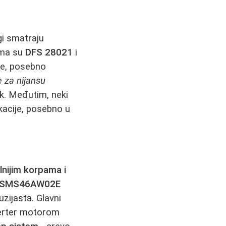
gi smatraju
ima su
DFS 28021
i
uće, posebno
e za nijansu
ik. Međutim, neki
ikacije, posebno u
lnijim korpama i
SMS46AW02E
uzijasta. Glavni
verter motorom