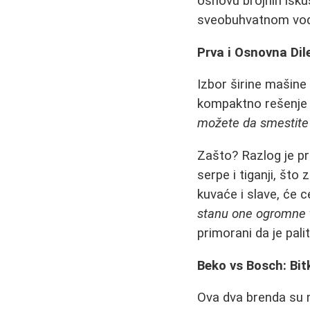
osnovu brojnih isku
sveobuhvatnom vod
Prva i Osnovna Dil
Izbor širine mašine 
kompaktno rešenje 
možete da smestite
Zašto? Razlog je pr
serpe i tiganji, što
kuvaće i slave, će c
stanu one ogromne te
primorani da je pali
Beko vs Bosch: Bi
Ova dva brenda su n