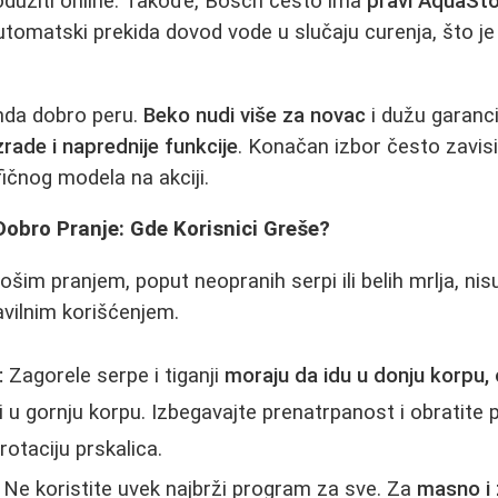
dužiti online. Takođe, Bosch često ima
pravi AquaSt
tomatski prekida dovod vode u slučaju curenja, što je v
nda dobro peru.
Beko nudi više za novac
i dužu garanci
izrade i naprednije funkcije
. Konačan izbor često zavisi
fičnog modela na akciji.
 Dobro Pranje: Gde Korisnici Greše?
ošim pranjem, poput neopranih serpi ili belih mrlja, ni
vilnim korišćenjem.
:
Zagorele serpe i tiganji
moraju da idu u donju korpu,
i u gornju korpu. Izbegavajte prenatrpanost i obratite p
rotaciju prskalica.
Ne koristite uvek najbrži program za sve. Za
masno i