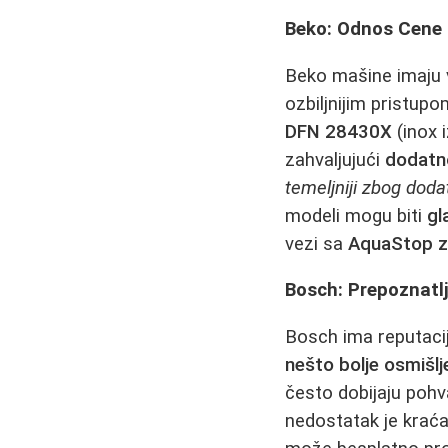
Beko: Odnos Cene i
Beko mašine imaju 
ozbiljnijim pristu
DFN 28430X
(inox 
zahvaljujući
dodatno
temeljniji zbog dod
modeli mogu biti
gl
vezi sa
AquaStop z
Bosch: Prepoznatlji
Bosch ima reputaci
nešto bolje osmišl
često dobijaju pohv
nedostatak je kraća