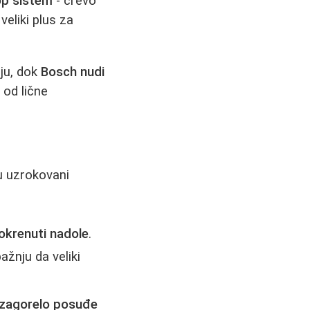
op sistem
- crevo
eliki plus za
ju, dok
Bosch nudi
 od lične
su uzrokovani
 okrenuti nadole
.
ažnju da veliki
 zagorelo posuđe