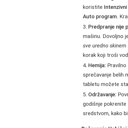
koristite
Intenzivn
Auto program
. Kr
Predpranje nije 
mašinu. Dovoljno j
sve uredno skinem 
korak koji troši vo
Hemija:
Pravilno
sprečavanje belih m
tabletu možete stavi
Održavanje:
Povr
godišnje pokrenite
sredstvom, kako bis