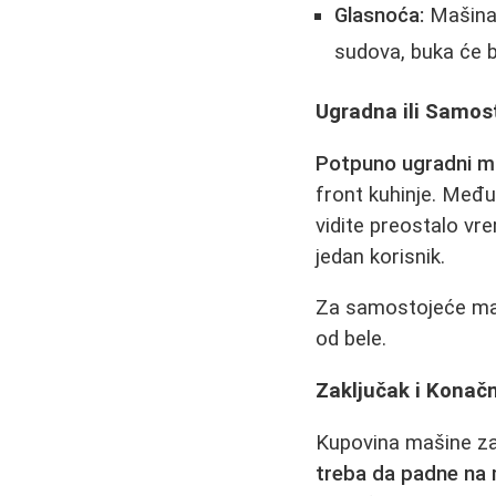
Glasnoća:
Mašina 
sudova, buka će b
Ugradna ili Samost
Potpuno ugradni m
front kuhinje. Međ
vidite preostalo vr
jedan korisnik.
Za samostojeće ma
od bele.
Zaključak i Konačn
Kupovina mašine za 
treba da padne na