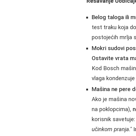
Rešavanje Uobičaj
Belog taloga ili m
test traku koja do
postojećih mrlja s
Mokri sudovi posl
Ostavite vrata m
Kod Bosch mašina 
vlaga kondenzuje
Mašina ne pere d
Ako je mašina nov
na poklopcima),
n
korisnik savetuje
učinkom pranja."
I