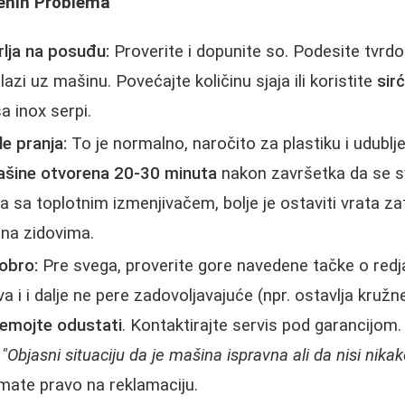
enih Problema
rlja na posuđu:
Proverite i dopunite so. Podesite tvrdo
lazi uz mašinu. Povećajte količinu sjaja ili koristite
sir
a inox serpi.
e pranja:
To je normalno, naročito za plastiku i udublj
ašine otvorena 20-30 minuta
nakon završetka da se sv
sa toplotnim izmenjivačem, bolje je ostaviti vrata z
 na zidovima.
obro:
Pre svega, proverite gore navedene tačke o redj
a i i dalje ne pere zadovoljavajuće (npr. ostavlja kruž
emojte odustati
. Kontaktirajte servis pod garancijom
:
"Objasni situaciju da je mašina ispravna ali da nisi nika
mate pravo na reklamaciju.