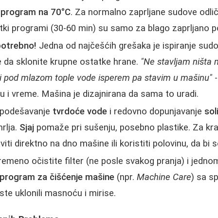
i program na 70°C
. Za normalno zaprljane sudove odli
atki programi (30-60 min) su samo za blago zaprljano 
potrebno!
Jedna od najčešćih grešaka je ispiranje sudo
e da sklonite krupne ostatke hrane.
"Ne stavljam ništa 
i pod mlazom tople vode isperem pa stavim u mašinu"
-
du i vreme. Mašina je dizajnirana da sama to uradi.
 podešavanje
tvrdoće vode
i redovno dopunjavanje
sol
rlja.
Sjaj
pomaže pri sušenju, posebno plastike. Za kr
ti direktno na dno mašine ili koristiti polovinu, da bi s
emeno očistite filter (ne posle svakog pranja) i jedno
program za čišćenje mašine
(npr.
Machine Care
) sa s
te uklonili masnoću i mirise.