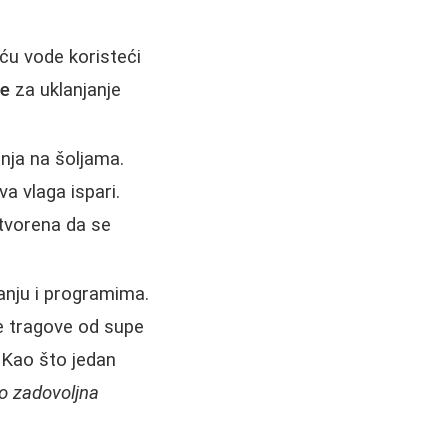
ću vode koristeći
će
za uklanjanje
enja na šoljama.
a vlaga ispari.
atvorena da se
anju i programima.
ne tragove od supe
. Kao što jedan
ko zadovoljna