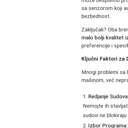
može besplatno pro
sa senzorom koji au
bezbednost.
Zaključak? Oba bre
malo bolji kvalitet 
preferencije i speci
Ključni Faktori za
Mnogi problemi sa l
mašinom, već nepra
Redjanje Sudova
Nemojte ih stavljat
sudovi ne blokiraju 
Izbor Programa: