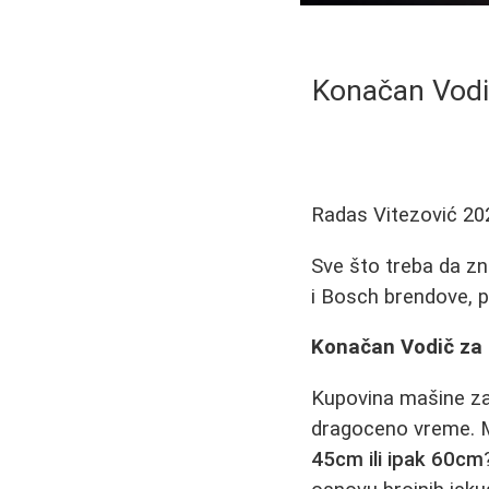
Konačan Vodi
Radas Vitezović
20
Sve što treba da z
i Bosch brendove, p
Konačan Vodič za 
Kupovina mašine za 
dragoceno vreme. M
45cm ili ipak 60cm