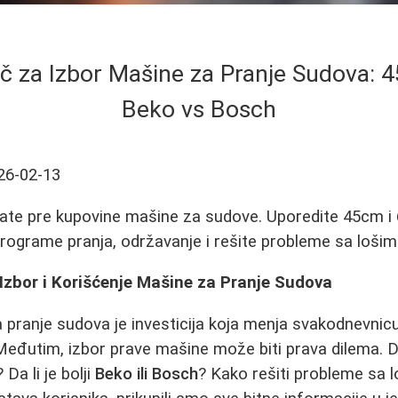
č za Izbor Mašine za Pranje Sudova: 
Beko vs Bosch
26-02-13
nate pre kupovine mašine za sudove. Uporedite 45cm 
rograme pranja, održavanje i rešite probleme sa lošim
Izbor i Korišćenje Mašine za Pranje Sudova
pranje sudova je investicija koja menja svakodnevnic
eđutim, izbor prave mašine može biti prava dilema. Da
? Da li je bolji
Beko ili Bosch
? Kako rešiti probleme sa 