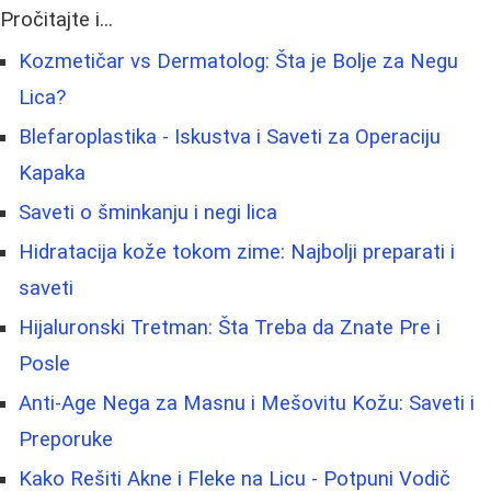
Pročitajte i...
Kozmetičar vs Dermatolog: Šta je Bolje za Negu
Lica?
Blefaroplastika - Iskustva i Saveti za Operaciju
Kapaka
Saveti o šminkanju i negi lica
Hidratacija kože tokom zime: Najbolji preparati i
saveti
Hijaluronski Tretman: Šta Treba da Znate Pre i
Posle
Anti-Age Nega za Masnu i Mešovitu Kožu: Saveti i
Preporuke
Kako Rešiti Akne i Fleke na Licu - Potpuni Vodič