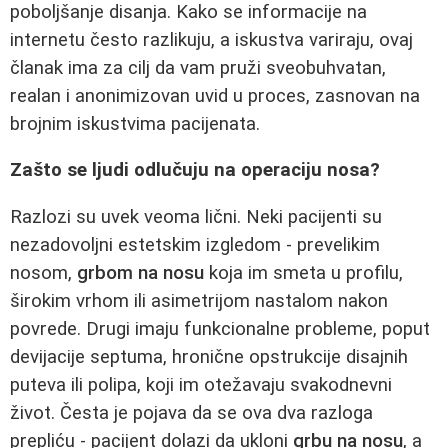
poboljšanje disanja. Kako se informacije na
internetu često razlikuju, a iskustva variraju, ovaj
članak ima za cilj da vam pruži sveobuhvatan,
realan i anonimizovan uvid u proces, zasnovan na
brojnim iskustvima pacijenata.
Zašto se ljudi odlučuju na operaciju nosa?
Razlozi su uvek veoma lični. Neki pacijenti su
nezadovoljni estetskim izgledom - prevelikim
nosom,
grbom na nosu
koja im smeta u profilu,
širokim vrhom ili asimetrijom nastalom nakon
povrede. Drugi imaju funkcionalne probleme, poput
devijacije septuma, hronične opstrukcije disajnih
puteva ili polipa, koji im otežavaju svakodnevni
život. Česta je pojava da se ova dva razloga
prepliću - pacijent dolazi da ukloni
grbu na nosu
, a