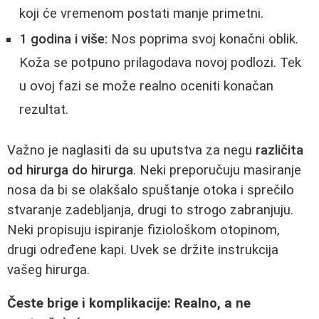
koji će vremenom postati manje primetni.
1 godina i više:
Nos poprima svoj konačni oblik.
Koža se potpuno prilagodava novoj podlozi. Tek
u ovoj fazi se može realno oceniti konačan
rezultat.
Važno je naglasiti da su uputstva za negu
različita
od hirurga do hirurga
. Neki preporučuju masiranje
nosa da bi se olakšalo spuštanje otoka i sprečilo
stvaranje zadebljanja, drugi to strogo zabranjuju.
Neki propisuju ispiranje fiziološkom otopinom,
drugi određene kapi. Uvek se držite instrukcija
vašeg hirurga.
Česte brige i komplikacije: Realno, a ne