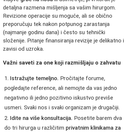
detaljna razmena mišljenja sa vašim hirurgom.
Revizione operacije su moguće, ali se obično
preporučuju tek nakon potpunog zarastanja
(najmanje godinu dana) i često su tehnički
složenije. Pitanje finansiranja revizije je delikatno i
zavisi od uzroka.
Važni saveti za one koji razmišljaju o zahvatu
Istražujte temeljno.
Pročitajte forume,
pogledajte reference, ali nemojte da vas jedno
negativno ili jedno pozitivno iskustvo previše
usmeri. Svaki nos i svaki organizam je drugačiji.
Idite na više konsultacija.
Posetite barem dva
do tri hirurga u različitim
privatnim klinikama za