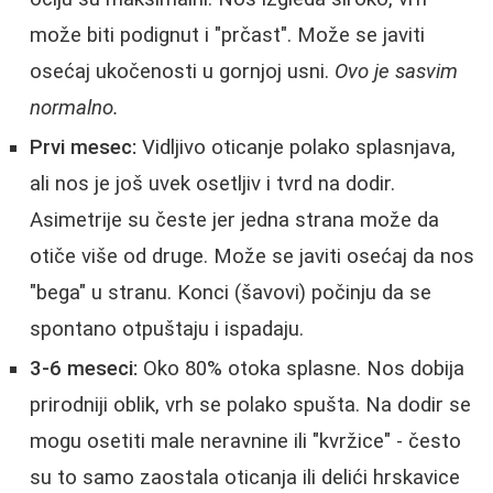
može biti podignut i "prčast". Može se javiti
osećaj ukočenosti u gornjoj usni.
Ovo je sasvim
normalno.
Prvi mesec:
Vidljivo oticanje polako splasnjava,
ali nos je još uvek osetljiv i tvrd na dodir.
Asimetrije su česte jer jedna strana može da
otiče više od druge. Može se javiti osećaj da nos
"bega" u stranu. Konci (šavovi) počinju da se
spontano otpuštaju i ispadaju.
3-6 meseci:
Oko 80% otoka splasne. Nos dobija
prirodniji oblik, vrh se polako spušta. Na dodir se
mogu osetiti male neravnine ili "kvržice" - često
su to samo zaostala oticanja ili delići hrskavice