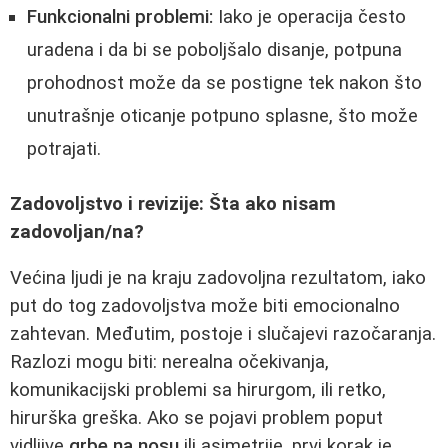
Funkcionalni problemi:
Iako je operacija često
uradena i da bi se poboljšalo disanje, potpuna
prohodnost može da se postigne tek nakon što
unutrašnje oticanje potpuno splasne, što može
potrajati.
Zadovoljstvo i revizije: Šta ako nisam
zadovoljan/na?
Većina ljudi je na kraju zadovoljna rezultatom, iako
put do tog zadovoljstva može biti emocionalno
zahtevan. Međutim, postoje i slučajevi razočaranja.
Razlozi mogu biti: nerealna očekivanja,
komunikacijski problemi sa hirurgom, ili retko,
hirurška greška. Ako se pojavi problem poput
vidljive
grbe na nosu
ili asimetrije, prvi korak je