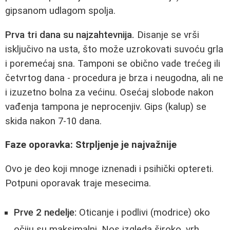
gipsanom udlagom spolja.
Prva tri dana su najzahtevnija.
Disanje se vrši
isključivo na usta, što može uzrokovati suvoću grla
i poremećaj sna. Tamponi se obično vade trećeg ili
četvrtog dana - procedura je brza i neugodna, ali ne
i izuzetno bolna za većinu. Osećaj slobode nakon
vađenja tampona je neprocenjiv. Gips (kalup) se
skida nakon 7-10 dana.
Faze oporavka: Strpljenje je najvažnije
Ovo je deo koji mnoge iznenadi i psihički optereti.
Potpuni oporavak traje mesecima.
Prve 2 nedelje:
Oticanje i podlivi (modrice) oko
očiju su maksimalni. Nos izgleda široko, vrh