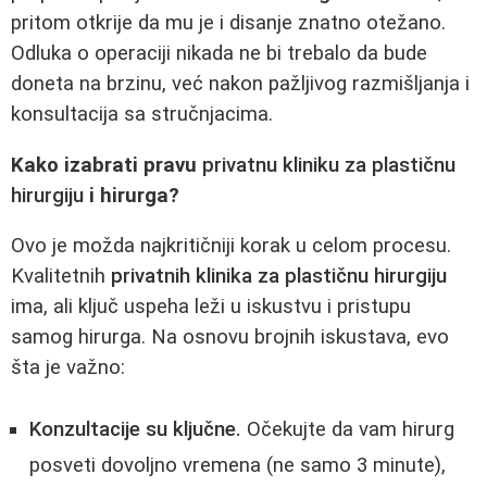
pritom otkrije da mu je i disanje znatno otežano.
Odluka o operaciji nikada ne bi trebalo da bude
doneta na brzinu, već nakon pažljivog razmišljanja i
konsultacija sa stručnjacima.
Kako izabrati pravu
privatnu kliniku za plastičnu
hirurgiju
i hirurga?
Ovo je možda najkritičniji korak u celom procesu.
Kvalitetnih
privatnih klinika za plastičnu hirurgiju
ima, ali ključ uspeha leži u iskustvu i pristupu
samog hirurga. Na osnovu brojnih iskustava, evo
šta je važno:
Konzultacije su ključne.
Očekujte da vam hirurg
posveti dovoljno vremena (ne samo 3 minute),