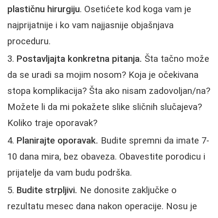
plastičnu hirurgiju
. Osetićete kod koga vam je
najprijatnije i ko vam najjasnije objašnjava
proceduru.
Postavljajta konkretna pitanja.
Šta tačno može
da se uradi sa mojim nosom? Koja je očekivana
stopa komplikacija? Šta ako nisam zadovoljan/na?
Možete li da mi pokažete slike sličnih slučajeva?
Koliko traje oporavak?
Planirajte oporavak.
Budite spremni da imate 7-
10 dana mira, bez obaveza. Obavestite porodicu i
prijatelje da vam budu podrška.
Budite strpljivi.
Ne donosite zaključke o
rezultatu mesec dana nakon operacije. Nosu je