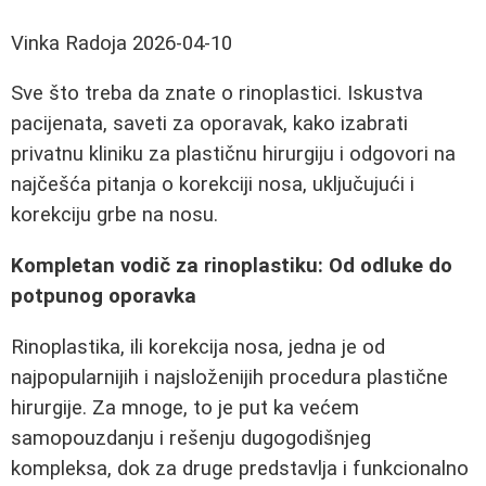
Vinka Radoja
2026-04-10
Sve što treba da znate o rinoplastici. Iskustva
pacijenata, saveti za oporavak, kako izabrati
privatnu kliniku za plastičnu hirurgiju i odgovori na
najčešća pitanja o korekciji nosa, uključujući i
korekciju grbe na nosu.
Kompletan vodič za rinoplastiku: Od odluke do
potpunog oporavka
Rinoplastika, ili korekcija nosa, jedna je od
najpopularnijih i najsloženijih procedura plastične
hirurgije. Za mnoge, to je put ka većem
samopouzdanju i rešenju dugogodišnjeg
kompleksa, dok za druge predstavlja i funkcionalno