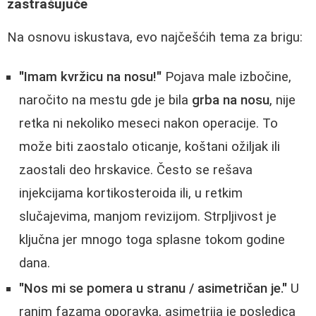
zastrašujuće
Na osnovu iskustava, evo najčešćih tema za brigu:
"Imam kvržicu na nosu!"
Pojava male izbočine,
naročito na mestu gde je bila
grba na nosu
, nije
retka ni nekoliko meseci nakon operacije. To
može biti zaostalo oticanje, koštani ožiljak ili
zaostali deo hrskavice. Često se rešava
injekcijama kortikosteroida ili, u retkim
slučajevima, manjom revizijom. Strpljivost je
ključna jer mnogo toga splasne tokom godine
dana.
"Nos mi se pomera u stranu / asimetričan je."
U
ranim fazama oporavka, asimetrija je posledica