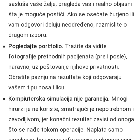
sasluša vaše želje, pregleda vas i realno objasni
šta je moguće postići. Ako se osećate žurjeno ili
vam odgovori deluju neodređeno, razmislite o
drugom izboru.
Pogledajte portfolio.
Tražite da vidite
fotografije prethodnih pacijenata (pre i posle),
naravno, uz poštovanje njihove privatnosti.
Obratite pažnju na rezultate koji odgovaraju
vašem tipu nosa i licu.
Kompiuterska simulacija nije garancija.
Mnogi
hirurzi je ne koriste, smatrajući je nepotrebnom i
zavodljivom, jer konačni rezultat zavisi od onoga
što se nađe tokom operacije. Naplata samo
simulacije, bez jasne informacije o ukupnoj ceni,