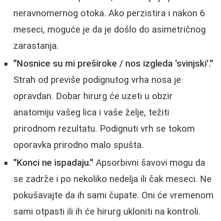
neravnomernog otoka. Ako perzistira i nakon 6
meseci, moguće je da je došlo do asimetričnog
zarastanja.
"Nosnice su mi preširoke / nos izgleda 'svinjski'."
Strah od previše podignutog vrha nosa je
opravdan. Dobar hirurg će uzeti u obzir
anatomiju vašeg lica i vaše želje, težiti
prirodnom rezultatu. Podignuti vrh se tokom
oporavka prirodno malo spušta.
"Konci ne ispadaju."
Apsorbivni šavovi mogu da
se zadrže i po nekoliko nedelja ili čak meseci. Ne
pokušavajte da ih sami čupate. Oni će vremenom
sami otpasti ili ih će hirurg ukloniti na kontroli.