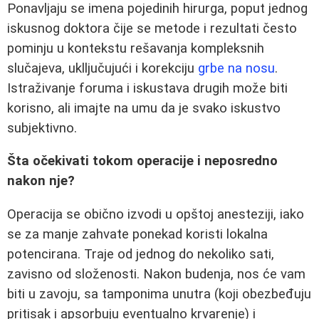
Ponavljaju se imena pojedinih hirurga, poput jednog
iskusnog doktora čije se metode i rezultati često
pominju u kontekstu rešavanja kompleksnih
slučajeva, uklljučujući i korekciju
grbe na nosu
.
Istraživanje foruma i iskustava drugih može biti
korisno, ali imajte na umu da je svako iskustvo
subjektivno.
Šta očekivati tokom operacije i neposredno
nakon nje?
Operacija se obično izvodi u opštoj anesteziji, iako
se za manje zahvate ponekad koristi lokalna
potencirana. Traje od jednog do nekoliko sati,
zavisno od složenosti. Nakon budenja, nos će vam
biti u zavoju, sa tamponima unutra (koji obezbeđuju
pritisak i apsorbuju eventualno krvarenje) i