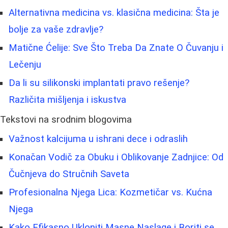
Alternativna medicina vs. klasična medicina: Šta je
bolje za vaše zdravlje?
Matične Ćelije: Sve Što Treba Da Znate O Čuvanju i
Lečenju
Da li su silikonski implantati pravo rešenje?
Različita mišljenja i iskustva
Tekstovi na srodnim blogovima
Važnost kalcijuma u ishrani dece i odraslih
Konačan Vodič za Obuku i Oblikovanje Zadnjice: Od
Čučnjeva do Stručnih Saveta
Profesionalna Njega Lica: Kozmetičar vs. Kućna
Njega
Kako Efikasno Ukloniti Masne Naslage i Boriti se