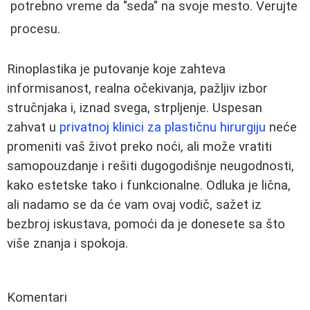
potrebno vreme da "seda" na svoje mesto. Verujte
procesu.
Rinoplastika je putovanje koje zahteva
informisanost, realna očekivanja, pažljiv izbor
stručnjaka i, iznad svega, strpljenje. Uspesan
zahvat u
privatnoj klinici za plastičnu hirurgiju
neće
promeniti vaš život preko noći, ali može vratiti
samopouzdanje i rešiti dugogodišnje neugodnosti,
kako estetske tako i funkcionalne. Odluka je lična,
ali nadamo se da će vam ovaj vodič, sažet iz
bezbroj iskustava, pomoći da je donesete sa što
više znanja i spokoja.
Komentari