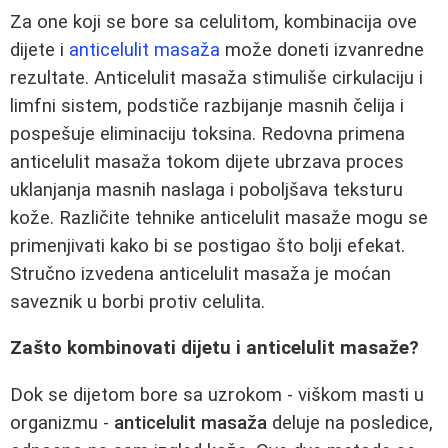
Za one koji se bore sa celulitom, kombinacija ove
dijete i
anticelulit masaža
može doneti izvanredne
rezultate. Anticelulit masaža stimuliše cirkulaciju i
limfni sistem, podstiče razbijanje masnih čelija i
pospešuje eliminaciju toksina. Redovna primena
anticelulit masaža tokom dijete ubrzava proces
uklanjanja masnih naslaga i poboljšava teksturu
kože. Različite tehnike anticelulit masaže mogu se
primenjivati kako bi se postigao što bolji efekat.
Stručno izvedena anticelulit masaža je moćan
saveznik u borbi protiv celulita.
Zašto kombinovati dijetu i anticelulit masaže?
Dok se dijetom bore sa uzrokom - viškom masti u
organizmu -
anticelulit masaža
deluje na posledice,