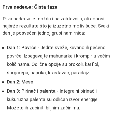
Prva nedeљa: Čista faza
Prva nedeљa je možda i najzahtevnija, ali donosi
najbrže rezultate što je izuzetno motivišuće. Svaki
dan je posvećen jednoj grupi namirnica:
Dan 1: Povrće
- Jedite sveže, kuvano ili pečeno
povrće. Izbegavajte mahunarke i krompir u većim
količinama. Odlične opcije su brokoli, karfiol,
šargarepa, paprika, krastavac, paradajz.
Dan 2: Meso
Dan 3: Pirinač i palenta
- Integralni pirinač i
kukuruzna palenta su odličan izvor energije.
Možete ih začiniti biljnim začinima.