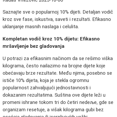
Saznajte sve o popularnoj 10% dijeti. Detaljan vodič
kroz sve fase, iskustva, saveti i rezultati. Efikasno
uklanjanje masnih naslaga i celulita.
Kompletan vodič kroz 10% dijetu: Efikasno
mršavljenje bez gladovanja
U potrazi za efikasnim načinom da se rešimo viška
kilograma, često nailazimo na brojne dijete koje
obećavaju brze rezultate. Među njima, posebno se
ističe 10% dijeta, koja je stekla ogromnu
popularnost zahvaljujući jednostavnosti i
dokazanim rezultatima. Suština ove dijete leži u
promeni ishrane tokom tri do četiri nedeље, gde se
organizam resetuje, a višak kilograma gubi bez
osećaja gladovanja ili iscrpljujućih vežbi.