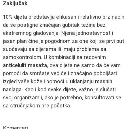
Zaključak
10% dijeta predstavlja efikasan i relativno brz način
da se postigne značajan gubitak težine bez
ekstremnog gladovanja. Njena jednostavnost i
jasan plan čine je pogodnom za one koji se prvi put
suočavaju sa dijetama ili imaju problema sa
samokontrolom. U kombinaciji sa redovnim
anticelulit masaža
, ova dijeta ne samo da će vam
pomoći da smršate već će i značajno poboljšati
izgled vaše kože i pomoći u
uklanjanju masnih
naslaga
. Kao i kod svake dijete, važno je slušati
svoj organizam i, ako je potrebno, konsultovati se
sa stručnjakom pre početka.
Komentari