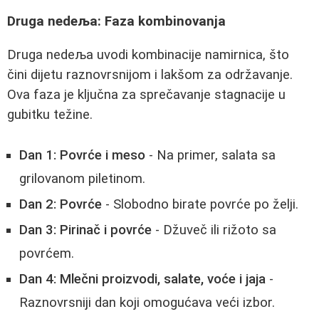
Druga nedeљa: Faza kombinovanja
Druga nedeљa uvodi kombinacije namirnica, što
čini dijetu raznovrsnijom i lakšom za održavanje.
Ova faza je ključna za sprečavanje stagnacije u
gubitku težine.
Dan 1: Povrće i meso
- Na primer, salata sa
grilovanom piletinom.
Dan 2: Povrće
- Slobodno birate povrće po želji.
Dan 3: Pirinač i povrće
- Džuveč ili rižoto sa
povrćem.
Dan 4: Mlečni proizvodi, salate, voće i jaja
-
Raznovrsniji dan koji omogućava veći izbor.