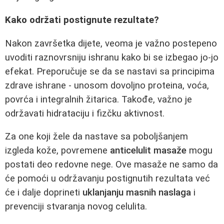
Kako održati postignute rezultate?
Nakon završetka dijete, veoma je važno postepeno
uvoditi raznovrsniju ishranu kako bi se izbegao jo-jo
efekat. Preporučuje se da se nastavi sa principima
zdrave ishrane - unosom dovoljno proteina, voća,
povrća i integralnih žitarica. Takođe, važno je
održavati hidrataciju i fizčku aktivnost.
Za one koji žele da nastave sa poboljšanjem
izgleda kože, povremene
anticelulit masaže
mogu
postati deo redovne nege. Ove masaže ne samo da
će pomoći u održavanju postignutih rezultata već
će i dalje doprineti
uklanjanju masnih naslaga
i
prevenciji stvaranja novog celulita.