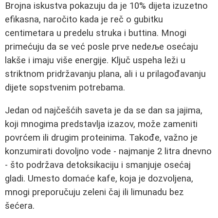
Brojna iskustva pokazuju da je 10% dijeta izuzetno
efikasna, naročito kada je reč o gubitku
centimetara u predelu struka i buttina. Mnogi
primećuju da se već posle prve nedeље osećaju
lakše i imaju više energije. Ključ uspeha leži u
striktnom pridržavanju plana, ali i u prilagođavanju
dijete sopstvenim potrebama.
Jedan od najčešćih saveta je da se dan sa jajima,
koji mnogima predstavlja izazov, može zameniti
povrćem ili drugim proteinima. Takođe, važno je
konzumirati dovoljno vode - najmanje 2 litra dnevno
- što podržava detoksikaciju i smanjuje osećaj
gladi. Umesto domaće kafe, koja je dozvoljena,
mnogi preporučuju zeleni čaj ili limunadu bez
šećera.