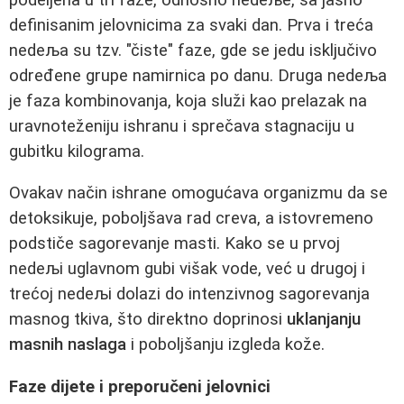
definisanim jelovnicima za svaki dan. Prva i treća
nedeљa su tzv. "čiste" faze, gde se jedu isključivo
određene grupe namirnica po danu. Druga nedeљa
je faza kombinovanja, koja služi kao prelazak na
uravnoteženiju ishranu i sprečava stagnaciju u
gubitku kilograma.
Ovakav način ishrane omogućava organizmu da se
detoksikuje, poboljšava rad creva, a istovremeno
podstiče sagorevanje masti. Kako se u prvoj
nedeљi uglavnom gubi višak vode, već u drugoj i
trećoj nedeљi dolazi do intenzivnog sagorevanja
masnog tkiva, što direktno doprinosi
uklanjanju
masnih naslaga
i poboljšanju izgleda kože.
Faze dijete i preporučeni jelovnici