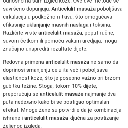
odnosno na sam izgled kože. Ove dve metode se
savršeno dopunjuju.
Anticelulit masaža
poboljšava
cirkulaciju u podkožnom tkivu, što omogućava
efikasnije
uklanjanje masnih naslaga
i toksina.
Različite vrste
anticelulit masaža
, poput ručne,
suvom četkom ili pomoću vakum uredjaja, mogu
značajno unaprediti rezultate dijete.
Redovna primena
anticelulit masaža
ne samo da
doprinosi smanjenju celulita već i poboljšava
elastičnost kože, što je posebno važno pri brzom
gubitku težine. Stoga, tokom 10% dijete,
preporučuju se
anticelulit masaže
najmanje dva
puta nedeљno kako bi se postigao optimalan
efekat. Mnoge žene su potvrdile da je kombinacija
ishrane i
anticelulit masaža
kĺjučna za postizanje
željenog izgleda.