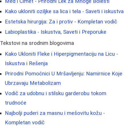
Med i Cimet - Prirodni Lek za Mnoge Bolesti
Kako ukloniti oziljke sa lica i tela - Saveti i iskustva
Estetska hirurgija: Za i protiv - Kompletan vodič
Labioplastika - Iskustva, Saveti i Preporuke
Tekstovi na srodnim blogovima
Kako Ukloniti Fleke i Hiperpigmentaciju na Licu -
Iskustva i Rešenja
Prirodni Pomoćnici U Mršavljenju: Namirnice Koje
Ubrzavaju Metabolizam
Vodič za udobnu i stilsku garderobu tokom
trudnoće
Najbolji puderi za masnu i mešovitu kožu -
Kompletan vodič