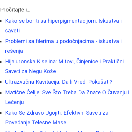
Pročitajte i...
Kako se boriti sa hiperpigmentacijom: Iskustva i
saveti
Problemi sa filerima u podočnjacima - iskustva i
rešenja
Hijaluronska Kiselina: Mitovi, Činjenice i Praktični
Saveti za Negu Kože
Ultrazvučna Kavitacija: Da li Vredi Pokušati?
Matične Ćelije: Sve Što Treba Da Znate O Čuvanju i
Lečenju
Kako Se Zdravo Ugojiti: Efektivni Saveti za
Povećanje Telesne Mase