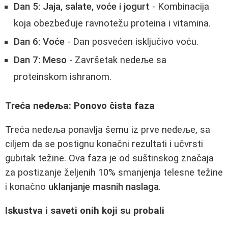
Dan 5: Jaja, salate, voće i jogurt
- Kombinacija
koja obezbeđuje ravnotežu proteina i vitamina.
Dan 6: Voće
- Dan posvećen isključivo voću.
Dan 7: Meso
- Završetak nedeље sa
proteinskom ishranom.
Treća nedeљa: Ponovo čista faza
Treća nedeљa ponavlja šemu iz prve nedeље, sa
ciljem da se postignu konačni rezultati i učvrsti
gubitak težine. Ova faza je od suštinskog značaja
za postizanje željenih 10% smanjenja telesne težine
i konačno
uklanjanje masnih naslaga
.
Iskustva i saveti onih koji su probali