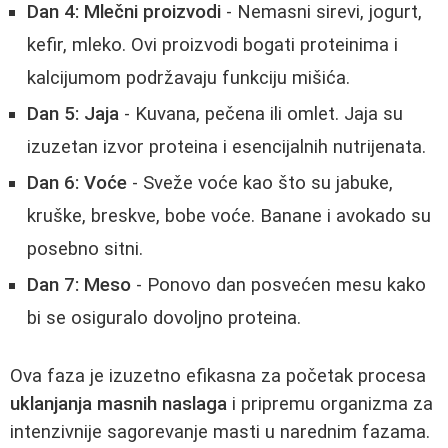
Dan 4: Mlečni proizvodi
- Nemasni sirevi, jogurt,
kefir, mleko. Ovi proizvodi bogati proteinima i
kalcijumom podržavaju funkciju mišića.
Dan 5: Jaja
- Kuvana, pečena ili omlet. Jaja su
izuzetan izvor proteina i esencijalnih nutrijenata.
Dan 6: Voće
- Sveže voće kao što su jabuke,
kruške, breskve, bobe voće. Banane i avokado su
posebno sitni.
Dan 7: Meso
- Ponovo dan posvećen mesu kako
bi se osiguralo dovoljno proteina.
Ova faza je izuzetno efikasna za početak procesa
uklanjanja masnih naslaga
i pripremu organizma za
intenzivnije sagorevanje masti u narednim fazama.