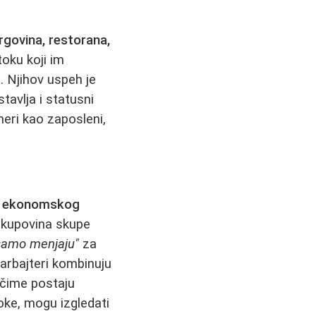
rgovina, restorana,
oku koji im
 Njihov uspeh je
tavlja i statusni
meri kao zaposleni,
kom ekonomskog
, kupovina skupe
samo menjaju"
za
tarbajteri kombinuju
, čime postaju
oke, mogu izgledati