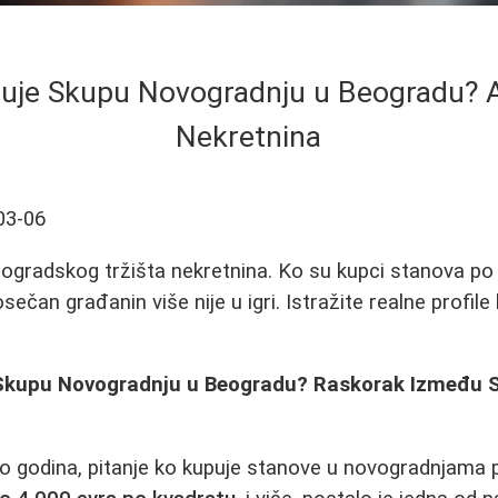
uje Skupu Novogradnju u Beogradu? A
Nekretnina
03-06
ogradskog tržišta nekretnina. Ko su kupci stanova po
sečan građanin više nije u igri. Istražite realne profil
Skupu Novogradnju u Beogradu? Raskorak Između St
iko godina, pitanje ko kupuje stanove u novogradnjam