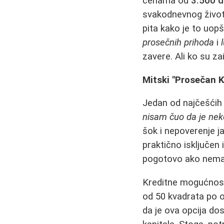
cenama od
3.500 d
svakodnevnog života
pita kako je to uop
prosečnih prihoda
i
zavere. Ali ko su zai
Mitski "Prosečan K
Jedan od najčešćih
nisam čuo da je nek
šok i nepoverenje ja
praktično isključen
pogotovo ako nema 
Kreditne mogućnosti
od 50 kvadrata po o
da je ova opcija do