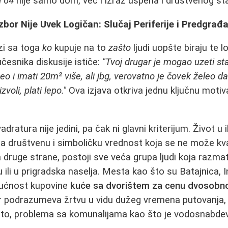
l 64
nije samo dom, već i izraz uspeha i društvenog st
zbor Nije Uvek Logičan: Slučaj Periferije i Predgrađ
zi sa toga
ko
kupuje na to
zašto
ljudi uopšte biraju te l
esnika diskusije ističe:
"Tvoj drugar je mogao uzeti st
o i imati 20m² više, ali jbg, verovatno je čovek želeo da
zvoli, plati lepo."
Ova izjava otkriva jednu ključnu motiv
ratura nije jedini, pa čak ni glavni kriterijum. Život u 
ma društvenu i simboličku vrednost koja se ne može kv
 druge strane, postoji sve veća grupa ljudi koja razmat
 ili u prigradska naselja. Mesta kao što su Batajnica, Ind
ućnost kupovine
kuće sa dvorištem za cenu dvosobn
r podrazumeva žrtvu u vidu dužeg vremena putovanja,
esto, problema sa komunalijama kao što je vodosnabdev