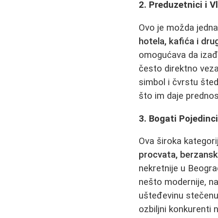
2. Preduzetnici i V
Ovo je možda jedna o
hotela, kafića i dr
omogućava da izađu
često direktno vezan
simbol i čvrstu šted
što im daje predno
3. Bogati Pojedinci
Ova široka kategori
procvata, berzansk
nekretnije u Beogra
nešto modernije, na 
ušteđevinu stečenu 
ozbiljni konkurenti