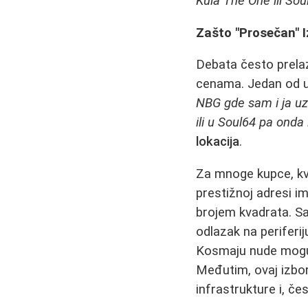
Kula The One ili Sou
Zašto "Prosečan" I
Debata često prela
cenama. Jedan od uč
NBG gde sam i ja uze
ili u Soul64 pa onda i
lokacija
.
Za mnoge kupce, kvad
prestižnoj adresi i
brojem kvadrata. Sa
odlazak na periferiju
Kosmaju nude mog
Međutim, ovaj izbo
infrastrukture i, č