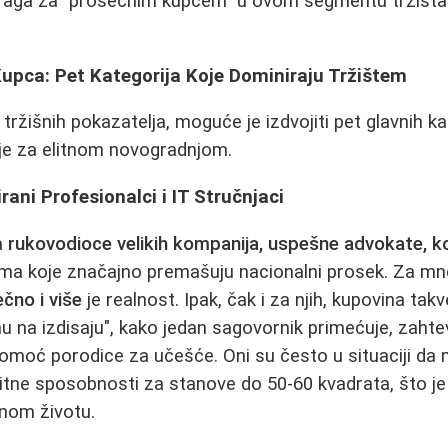
traga za "prosečnim kupcem" u ovom segmentu tržišta 
Kupca: Pet Kategorija Koje Dominiraju Tržištem
 tržišnih pokazatelja, moguće je izdvojiti pet glavnih k
nje za elitnom novogradnjom.
rani Profesionalci i IT Stručnjaci
a
rukovodioce velikih kompanija, uspešne advokate, ko
ma koje značajno premašuju nacionalni prosek. Za mno
čno i više
je realnost. Ipak, čak i za njih, kupovina tak
nu na izdisaju", kako jedan sagovornik primećuje, zaht
pomoć porodice za učešće. Oni su često u situaciji da
ditne sposobnosti za stanove do 50-60 kvadrata, što je
nom životu.