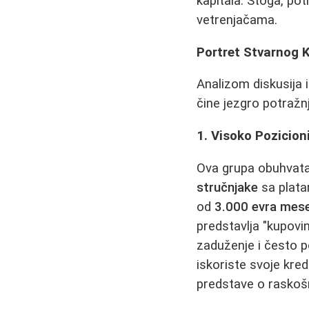
kapitala. Stoga, po
vetrenjačama.
Portret Stvarnog 
Analizom diskusija i
čine jezgro potraž
1. Visoko Pozicioni
Ova grupa obuhvat
stručnjake
sa plata
od
3.000 evra mese
predstavlja "kupovi
zaduženje i često 
iskoriste svoje kre
predstave o raskoš