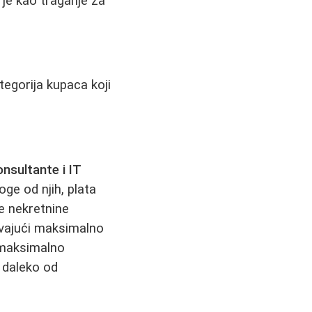
je kao traganje za
ategorija kupaca koji
nsultante i IT
ge od njih, plata
ve nekretnine
evajući maksimalno
 maksimalno
 daleko od