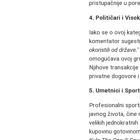
pristupačnije u por
4. Političari i Viso
Iako se o ovoj kateg
komentator sugesti
okoristili od države."
omogućava ovoj grup
Njihove transakcije
privatne dogovore i
5. Umetnici i Sport
Profesionalni sporti
javnog života, čine 
velikih jednokratni
kupovinu gotovinom 