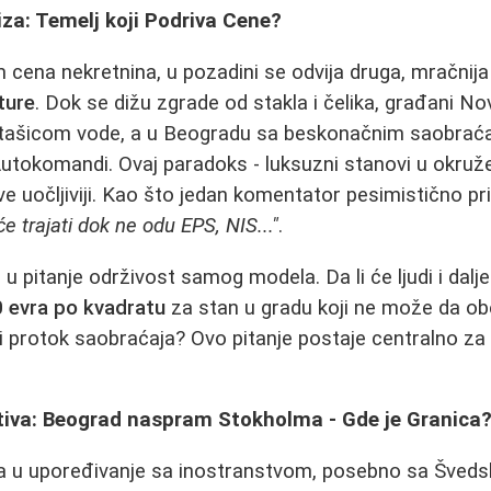
iza: Temelj koji Podriva Cene?
 cena nekretnina, u pozadini se odvija druga, mračnija
ture
. Dok se dižu zgrade od stakla i čelika, građani N
stašicom vode, a u Beogradu sa beskonačnim saobraća
Autokomandi. Ovaj paradoks - luksuzni stanovi u okruž
ve uočljiviji. Kao što jedan komentator pesimistično 
će trajati dok ne odu EPS, NIS..."
.
u pitanje održivost samog modela. Da li će ljudi i dalje
 evra po kvadratu
za stan u gradu koji ne može da o
i protok saobraćaja? Ovo pitanje postaje centralno z
iva: Beograd naspram Stokholma - Gde je Granica
a u upoređivanje sa inostranstvom, posebno sa Šveds