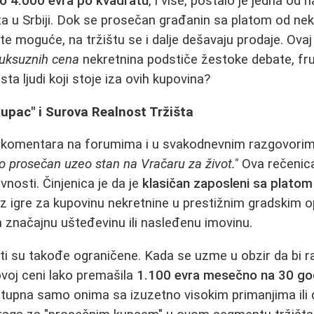
o 4.000 evra po kvadratu
, i više, postalo je jedna od 
 u Srbiji. Dok se prosečan građanin sa platom od neko
šte moguće, na tržištu se i dalje dešavaju prodaje. Ov
luksuznih cena
nekretnina podstiče žestoke debate, frus
sta ljudi koji stoje iza ovih kupovina?
upac" i Surova Realnost Tržišta
 komentara na forumima i u svakodnevnim razgovorim
o prosečan uzeo stan na Vračaru za život."
Ova rečenica
vnosti. Činjenica je da je
klasičan zaposleni sa plato
 iz igre za kupovinu nekretnine u prestižnim gradskim 
značajnu ušteđevinu ili nasleđenu imovinu.
 su takođe ograničene. Kada se uzme u obzir da bi ra
voj ceni lako premašila
1.100 evra mesečno na 30 go
stupna samo onima sa izuzetno visokim primanjima ili