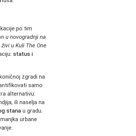
atusa.
a
okacije po tim
an u novogradnji na
 živi u Kuli The One
aciju:
status i
ikoničnoj zgradi na
antifikovati samo
ra alternativu:
jija, ili naselja na
og stana
u gradu.
 manjka urbane
anje.