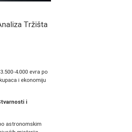
naliza Tržišta
 3.500-4.000 evra po
e kupaca i ekonomiju
varnosti i
a po astronomskim