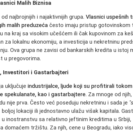
lasnici Malih Biznisa
d najbrojnijih i najaktivnijih grupa.
Vlasnici uspešnih t
ugih malih preduzeća
često imaju pristup gotovinskom t
 na kraj sa visokim učešćem ili čak kupovinom za keš.
 za lokalnu ekonomiju, a investicija u nekretninu preds
nju. Ova grupa ne zavisi od bankarskih kredita u istoj 
st u pregovorima.
, Investitori i Gastarbajteri
ja uključuje
industrijalce, ljude koji su profitirali to
e spekulanate, kao i gastarbajtere
. Za mnoge od njih
du nije prva. Često već poseduju nekretninu i sada je
"
boljoj lokaciji ili jednostavno ulažu višak kapitala. Gas
u inostranstvu sa relativno jeftinim kreditima u Srbiji
 na domaćem tržištu. Za njih, cene u Beogradu, iako vis