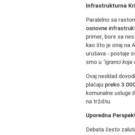
Infrastrukturna Kr
Paralelno sa rastom
osnovne infrastruk
primer, bore sa ne
kao što je onaj na 
urušava - postaje s
smo u
"igranci koja 
Ovaj nesklad dovodi 
plaćaju
preko 3.000
komunalne usluge il
na tržištu.
Uporedna Perspekt
Debata često zalut