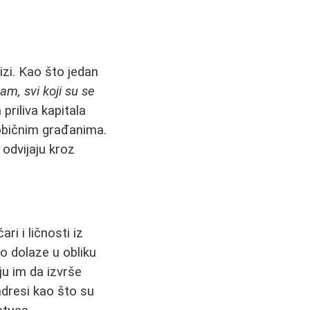
izi. Kao što jedan
m, svi koji su se
priliva kapitala
 običnim građanima.
 odvijaju kroz
ri i ličnosti iz
to dolaze u obliku
ju im da izvrše
adresi kao što su