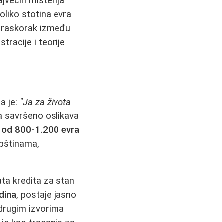
najvećih misterija
liko stotina evra
aj raskorak između
tracije i teorije
a je:
"Ja za života
 savršeno oslikava
m od 800-1.200 evra
opštinama,
ta kredita za stan
dina
, postaje jasno
 drugim izvorima