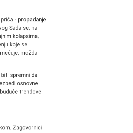
 priča -
propadanje
ovog Sada se, na
jnim kolapsima,
enju koje se
primećuje, možda
 biti spremni da
bezbedi osnovne
a buduće trendove
?
kom. Zagovornici