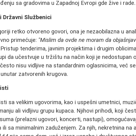
eđenju sa gradovima u Zapadnoj Evropi gde žive i rade.
ki Državni Službenici
oriji retko otvoreno govori, ona je nezaobilazna u anal
vno primećuje:
"Mislim da ovde ne moram da objašnjava
Pristup tenderima, javnim projektima i drugim oblicima 
i da učestvuje u tržištu na način koji je nedostupan
 često nisu vidljive na standardnim oglasnicima, već se
 unutar zatvorenih krugova.
isti
sti sa velikim ugovorima, kao i uspešni umetnici, muziča
manju ali vidljivu grupu kupaca. Njihovi prihodi, koji čes
h suma (prelazni ugovori, koncerti, nastupi), omogućava
ili sa minimalnim zaduženjem. Za njih, nekretnina na 