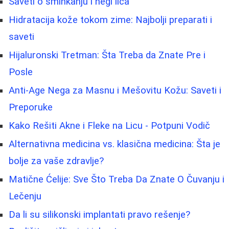
Saveti o šminkanju i negi lica
Hidratacija kože tokom zime: Najbolji preparati i
saveti
Hijaluronski Tretman: Šta Treba da Znate Pre i
Posle
Anti-Age Nega za Masnu i Mešovitu Kožu: Saveti i
Preporuke
Kako Rešiti Akne i Fleke na Licu - Potpuni Vodič
Alternativna medicina vs. klasična medicina: Šta je
bolje za vaše zdravlje?
Matične Ćelije: Sve Što Treba Da Znate O Čuvanju i
Lečenju
Da li su silikonski implantati pravo rešenje?