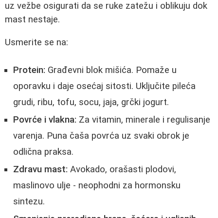
uz vežbe osigurati da se ruke zatežu i oblikuju dok
mast nestaje.
Usmerite se na:
Protein:
Građevni blok mišića. Pomaže u
oporavku i daje osećaj sitosti. Uključite pileća
grudi, ribu, tofu, socu, jaja, grčki jogurt.
Povrće i vlakna:
Za vitamin, minerale i regulisanje
varenja. Puna čaša povrća uz svaki obrok je
odlična praksa.
Zdravu mast:
Avokado, orašasti plodovi,
maslinovo ulje - neophodni za hormonsku
sintezu.