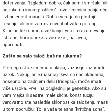
doterivanja. "Izgledam dobro, čak sam i smršala, ali
sa rukama imam problem" - ova rečenica odaje očaj
i zbunjenost mnogih. Dobra vest je da postoji
rešenje, ali ono zahteva sveobuhvatan pristup.
Ključ ne leži samo u vežbanju, već i u razumevanju
ishrane, hormonske ravnoteže i, naravno,
upornosti.
Zašto se salo taloži baš na rukama?
Pre nego što krenemo u akciju, važno je razumeti
uzrok. Nakupljanje masnog tkiva na nadlakticama,
posebno na zadnjem delu (tricepsu), može imati
više uzroka. Prvi i najočigledniji je
genetika
. Ako su
vam majka ili sestre imale sličnu konstituciju,
verovatno ste nasledile sklonost ka taloženju masti
u tom području. To je vaša telesna "kritična zona",