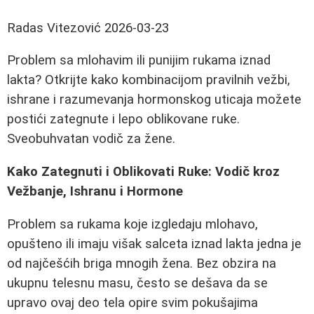
Radas Vitezović
2026-03-23
Problem sa mlohavim ili punijim rukama iznad
lakta? Otkrijte kako kombinacijom pravilnih vežbi,
ishrane i razumevanja hormonskog uticaja možete
postići zategnute i lepo oblikovane ruke.
Sveobuhvatan vodič za žene.
Kako Zategnuti i Oblikovati Ruke: Vodič kroz
Vežbanje, Ishranu i Hormone
Problem sa rukama koje izgledaju mlohavo,
opušteno ili imaju višak salceta iznad lakta jedna je
od najčešćih briga mnogih žena. Bez obzira na
ukupnu telesnu masu, često se dešava da se
upravo ovaj deo tela opire svim pokušajima