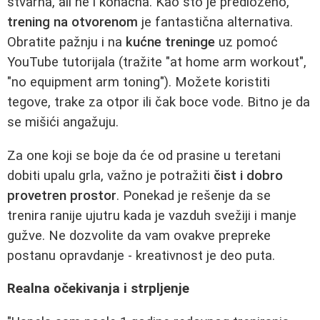
stvarna, ali ne i konačna. Kao što je predloženo,
trening na otvorenom
je fantastična alternativa.
Obratite pažnju i na
kućne treninge
uz pomoć
YouTube tutorijala (tražite "at home arm workout",
"no equipment arm toning"). Možete koristiti
tegove, trake za otpor ili čak boce vode. Bitno je da
se mišići angažuju.
Za one koji se boje da će od prasine u teretani
dobiti upalu grla, važno je potražiti
čist i dobro
provetren prostor
. Ponekad je rešenje da se
trenira ranije ujutru kada je vazduh svežiji i manje
gužve. Ne dozvolite da vam ovakve prepreke
postanu opravdanje - kreativnost je deo puta.
Realna očekivanja i strpljenje