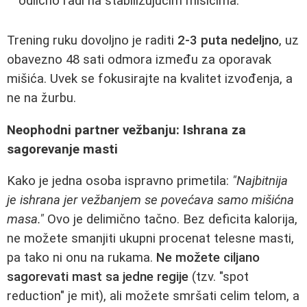
odlično radi na stabilizujućim mišićima.
Trening ruku dovoljno je raditi
2-3 puta nedeljno
, uz
obavezno 48 sati odmora između za oporavak
mišića. Uvek se fokusirajte na kvalitet izvođenja, a
ne na žurbu.
Neophodni partner vežbanju: Ishrana za
sagorevanje masti
Kako je jedna osoba ispravno primetila:
"Najbitnija
je ishrana jer vežbanjem se povećava samo mišićna
masa."
Ovo je delimično tačno. Bez deficita kalorija,
ne možete smanjiti ukupni procenat telesne masti,
pa tako ni onu na rukama.
Ne možete ciljano
sagorevati mast sa jedne regije
(tzv. "spot
reduction" je mit), ali možete smršati celim telom, a