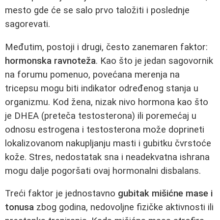
mesto gde će se salo prvo taložiti i poslednje
sagorevati.
Međutim, postoji i drugi, često zanemaren faktor:
hormonska ravnoteža
. Kao što je jedan sagovornik
na forumu pomenuo, povećana merenja na
tricepsu mogu biti indikator određenog stanja u
organizmu. Kod žena, nizak nivo hormona kao što
je DHEA (preteča testosterona) ili poremećaj u
odnosu estrogena i testosterona može doprineti
lokalizovanom nakupljanju masti i gubitku čvrstoće
kože. Stres, nedostatak sna i neadekvatna ishrana
mogu dalje pogoršati ovaj hormonalni disbalans.
Treći faktor je jednostavno
gubitak mišićne mase i
tonusa
zbog godina, nedovoljne fizičke aktivnosti ili