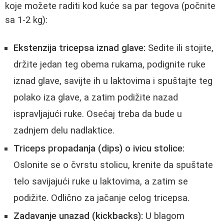
koje možete raditi kod kuće sa par tegova (počnite
sa 1-2 kg):
Ekstenzija tricepsa iznad glave:
Sedite ili stojite,
držite jedan teg obema rukama, podignite ruke
iznad glave, savijte ih u laktovima i spuštajte teg
polako iza glave, a zatim podižite nazad
ispravljajući ruke. Osećaj treba da bude u
zadnjem delu nadlaktice.
Triceps propadanja (dips) o ivicu stolice:
Oslonite se o čvrstu stolicu, krenite da spuštate
telo savijajući ruke u laktovima, a zatim se
podižite. Odlično za jačanje celog tricepsa.
Zadavanje unazad (kickbacks):
U blagom