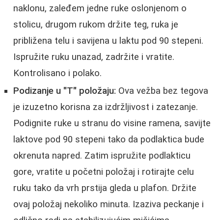
naklonu, zaleđem jedne ruke oslonjenom o
stolicu, drugom rukom držite teg, ruka je
približena telu i savijena u laktu pod 90 stepeni.
Ispružite ruku unazad, zadržite i vratite.
Kontrolisano i polako.
Podizanje u "T" položaju:
Ova vežba bez tegova
je izuzetno korisna za izdržljivost i zatezanje.
Podignite ruke u stranu do visine ramena, savijte
laktove pod 90 stepeni tako da podlaktica bude
okrenuta napred. Zatim ispružite podlakticu
gore, vratite u početni položaj i rotirajte celu
ruku tako da vrh prstija gleda u plafon. Držite
ovaj položaj nekoliko minuta. Izaziva peckanje i