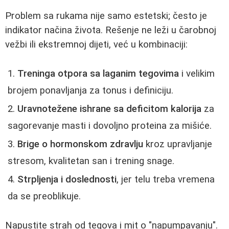
Problem sa rukama nije samo estetski; često je
indikator načina života. Rešenje ne leži u čarobnoj
vežbi ili ekstremnoj dijeti, već u kombinaciji:
Treninga otpora sa laganim tegovima
i velikim
brojem ponavljanja za tonus i definiciju.
Uravnotežene ishrane sa deficitom kalorija
za
sagorevanje masti i dovoljno proteina za mišiće.
Brige o hormonskom zdravlju
kroz upravljanje
stresom, kvalitetan san i trening snage.
Strpljenja i doslednosti
, jer telu treba vremena
da se preoblikuje.
Napustite strah od tegova i mit o "napumpavanju".