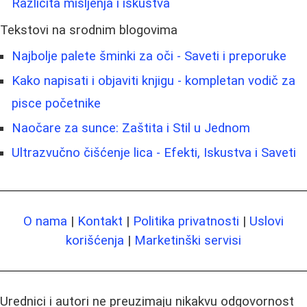
Različita mišljenja i iskustva
Tekstovi na srodnim blogovima
Najbolje palete šminki za oči - Saveti i preporuke
Kako napisati i objaviti knjigu - kompletan vodič za
pisce početnike
Naočare za sunce: Zaštita i Stil u Jednom
Ultrazvučno čišćenje lica - Efekti, Iskustva i Saveti
O nama
|
Kontakt
|
Politika privatnosti
|
Uslovi
korišćenja
|
Marketinški servisi
Urednici i autori ne preuzimaju nikakvu odgovornost