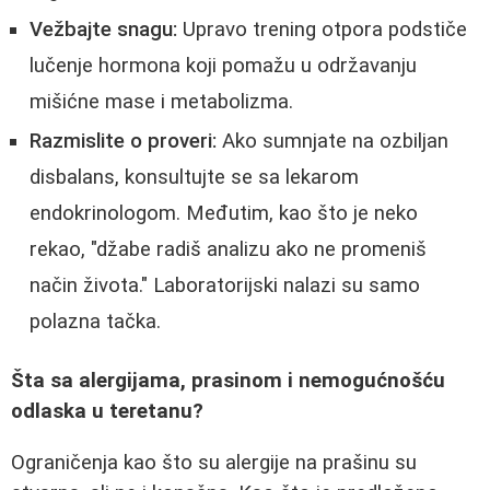
Vežbajte snagu:
Upravo trening otpora podstiče
lučenje hormona koji pomažu u održavanju
mišićne mase i metabolizma.
Razmislite o proveri:
Ako sumnjate na ozbiljan
disbalans, konsultujte se sa lekarom
endokrinologom. Međutim, kao što je neko
rekao, "džabe radiš analizu ako ne promeniš
način života." Laboratorijski nalazi su samo
polazna tačka.
Šta sa alergijama, prasinom i nemogućnošću
odlaska u teretanu?
Ograničenja kao što su alergije na prašinu su