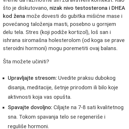
što je diskutovano,
nizak nivo testosterona i DHEA
kod žena
može dovesti do gubitka mišićne mase i
povećanog taloženja masti, posebno u gornjem
delu tela. Stres (koji podiže kortizol), loš san i
ishrana siromašna holesterolom (od koga se prave
steroidni hormoni) mogu poremetiti ovaj balans.
Šta možete učiniti?
Upravljajte stresom:
Uvedite praksu dubokog
disanja, meditacije, šetnje prirodom ili bilo koje
aktivnosti koja vas opušta.
Spavajte dovoljno:
Ciljajte na 7-8 sati kvalitetnog
sna. Tokom spavanja telo se regeneriše i
reguliše hormoni.