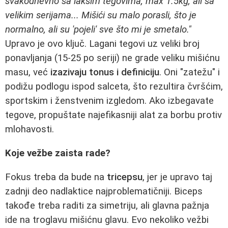
svakodnevno sa lakšim tegovima, max 1.5kg, ali sa
velikim serijama... Mišići su malo porasli, što je
normalno, ali su 'pojeli' sve što mi je smetalo."
Upravo je ovo ključ. Lagani tegovi uz veliki broj
ponavljanja (15-25 po seriji) ne grade veliku mišićnu
masu, već
izazivaju tonus i definiciju
. Oni "zatežu" i
podižu podlogu ispod salceta, što rezultira čvršćim,
sportskim i ženstvenim izgledom. Ako izbegavate
tegove, propuštate najefikasniji alat za borbu protiv
mlohavosti.
Koje vežbe zaista rade?
Fokus treba da bude na
tricepsu
, jer je upravo taj
zadnji deo nadlaktice najproblematičniji. Biceps
takođe treba raditi za simetriju, ali glavna pažnja
ide na troglavu mišićnu glavu. Evo nekoliko vežbi