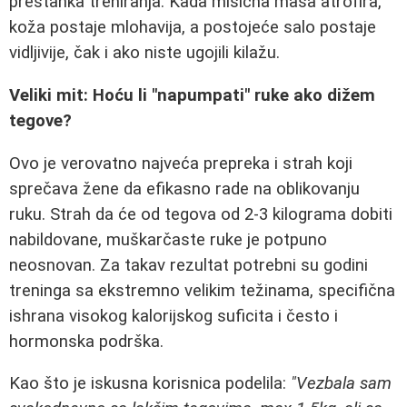
prestanka treniranja. Kada mišićna masa atrofira,
koža postaje mlohavija, a postojeće salo postaje
vidljivije, čak i ako niste ugojili kilažu.
Veliki mit: Hoću li "napumpati" ruke ako dižem
tegove?
Ovo je verovatno najveća prepreka i strah koji
sprečava žene da efikasno rade na oblikovanju
ruku. Strah da će od tegova od 2-3 kilograma dobiti
nabildovane, muškarčaste ruke je potpuno
neosnovan. Za takav rezultat potrebni su godini
treninga sa ekstremno velikim težinama, specifična
ishrana visokog kalorijskog suficita i često i
hormonska podrška.
Kao što je iskusna korisnica podelila:
"Vezbala sam