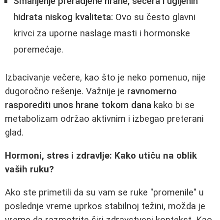
Smanjenje preradjene hrane, šećera i ugljenih
hidrata niskog kvaliteta:
Ovo su često glavni
krivci za uporne naslage masti i hormonske
poremećaje.
Izbacivanje večere, kao što je neko pomenuo, nije
dugoročno rešenje. Važnije je
ravnomerno
rasporediti unos hrane tokom dana
kako bi se
metabolizam održao aktivnim i izbegao preterani
glad.
Hormoni, stres i zdravlje: Kako utiču na oblik
vaših ruku?
Ako ste primetili da su vam se ruke "promenile" u
poslednje vreme uprkos stabilnoj težini, možda je
vreme da razmotrite širi zdravstveni kontekst. Kao