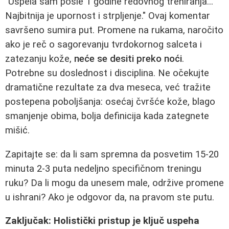
"Uspela sam posle 1 godine redovnog treniranja...
Najbitnija je upornost i strpljenje." Ovaj komentar
savršeno sumira put. Promene na rukama, naročito
ako je reč o sagorevanju tvrdokornog salceta i
zatezanju kože,
neće se desiti preko noći
.
Potrebne su doslednost i disciplina. Ne očekujte
dramatične rezultate za dva meseca, već tražite
postepena poboljšanja: osećaj čvršće kože, blago
smanjenje obima, bolja definicija kada zategnete
mišić.
Zapitajte se: da li sam spremna da posvetim 15-20
minuta 2-3 puta nedeljno specifičnom treningu
ruku? Da li mogu da unesem male, održive promene
u ishrani? Ako je odgovor da, na pravom ste putu.
Zaključak: Holistički pristup je ključ uspeha