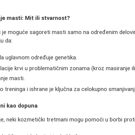
e masti: Mit ili stvarnost?
li je moguće sagoreti masti samo na određenim delovi
ju da:
la uglavnom određuje genetika.
acije krvi u problematičnim zonama (kroz masiranje i
nje masti.
o treninga i ishrane je ključna za celokupno smanjivanj
ani kao dopuna
je, neki kozmetički tretmani mogu pomoći u borbi protiv