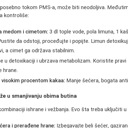
, posebno tokom PMS-a, može biti neodoljiva. Međutim,
a kontroliše:
sa medom i cimetom:
3 dl tople vode, pola limuna, 1 ka
Pustite da odstoji, proceđujte i popijte. Limun detoxiku
vi, a cimet ga održava stabilnim.
u detoxikaciji i ubrzava metabolizam. Koristite pravi z
e hrane.
 visokim procentom kakaa:
Manje šećera, bogata ant
že u smanjivanju obima butina
kombinaciji ishrane i vežbanja. Evo šta treba uključiti u
ćera i prerađene hrane:
Izbegavajte beli šećer, gaziran