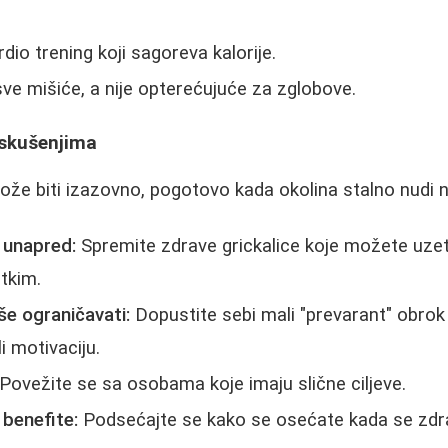
dio trening koji sagoreva kalorije.
sve mišiće, a nije opterećujuće za zglobove.
iskušenjima
može biti izazovno, pogotovo kada okolina stalno nudi 
 unapred:
Spremite zdrave grickalice koje možete uze
atkim.
še ograničavati:
Dopustite sebi mali "prevarant" obrok
li motivaciju.
Povežite se sa osobama koje imaju slične ciljeve.
 benefite:
Podsećajte se kako se osećate kada se zdra