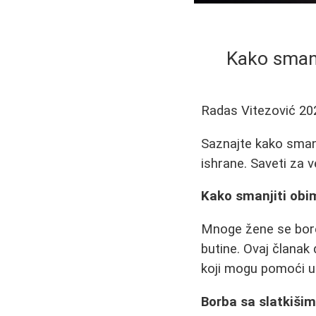
Kako smanji
Radas Vitezović
20
Saznajte kako smanji
ishrane. Saveti za v
Kako smanjiti obim
Mnoge žene se bore
butine. Ovaj članak 
koji mogu pomoći u 
Borba sa slatkišim