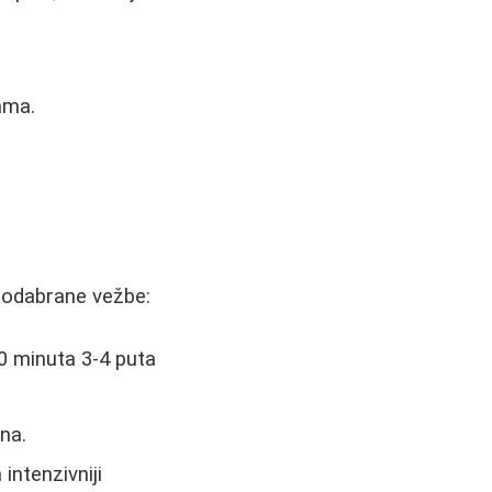
ama.
 odabrane vežbe:
0 minuta 3-4 puta
na.
intenzivniji