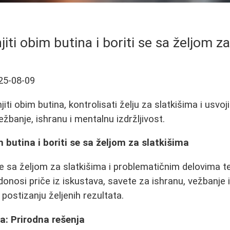
ti obim butina i boriti se sa željom za
25-08-09
ti obim butina, kontrolisati želju za slatkišima i usvoj
ežbanje, ishranu i mentalnu izdržljivost.
 butina i boriti se sa željom za slatkišima
 sa željom za slatkišima i problematičnim delovima te
donosi priče iz iskustava, savete za ishranu, vežbanje 
postizanju željenih rezultata.
a: Prirodna rešenja