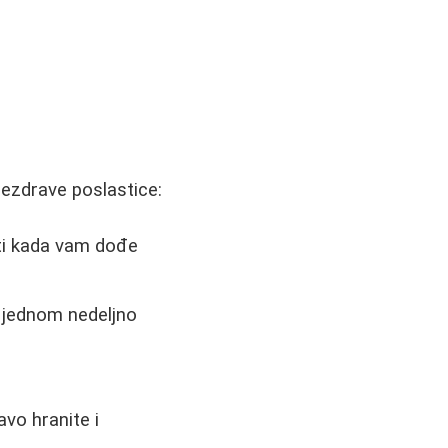
nezdrave poslastice:
ti kada vam dođe
 jednom nedeljno
vo hranite i