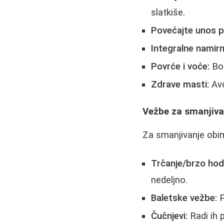
slatkiše.
Povećajte unos p
Integralne namirn
Povrće i voće:
Bog
Zdrave masti:
Avo
Vežbe za smanjivan
Za smanjivanje obim
Trčanje/brzo hod
nedeljno.
Baletske vežbe:
P
Čučnjevi:
Radi ih p