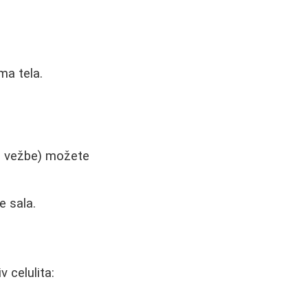
ma tela.
li vežbe) možete
e sala.
 celulita: