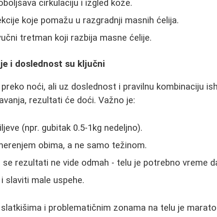
boljšava cirkulaciju i izgled kože.
ekcije koje pomažu u razgradnji masnih ćelija.
učni tretman koji razbija masne ćelije.
je i doslednost su ključni
reko noći, ali uz doslednost i pravilnu kombinaciju ish
vanja, rezultati će doći. Važno je:
iljeve (npr. gubitak 0.5-1kg nedeljno).
 merenjem obima, a ne samo težinom.
 se rezultati ne vide odmah - telu je potrebno vreme da
i slaviti male uspehe.
slatkišima i problematičnim zonama na telu je maraton