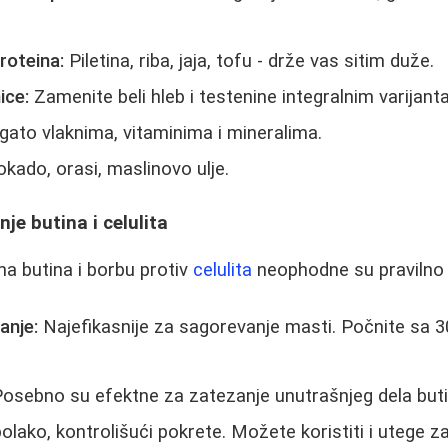
roteina:
Piletina, riba, jaja, tofu - drže vas sitim duže.
ice:
Zamenite beli hleb i testenine integralnim varijant
ato vlaknima, vitaminima i mineralima.
kado, orasi, maslinovo ulje.
je butina i celulita
a butina i borbu protiv
celulita
neophodne su pravilno
anje:
Najefikasnije za sagorevanje masti. Počnite sa 3
osebno su efektne za zatezanje unutrašnjeg dela buti
olako, kontrolišući pokrete. Možete koristiti i utege za 