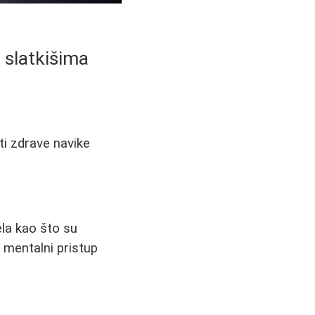
 slatkišima
iti zdrave navike
la kao što su
i mentalni pristup