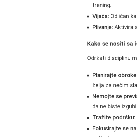
trening.
Vijača:
Odličan kar
Plivanje:
Aktivira 
Kako se nositi sa 
Održati disciplinu 
Planirajte obroke
želja za nečim sl
Nemojte se previ
da ne biste izgubi
Tražite podršku:
Fokusirajte se na