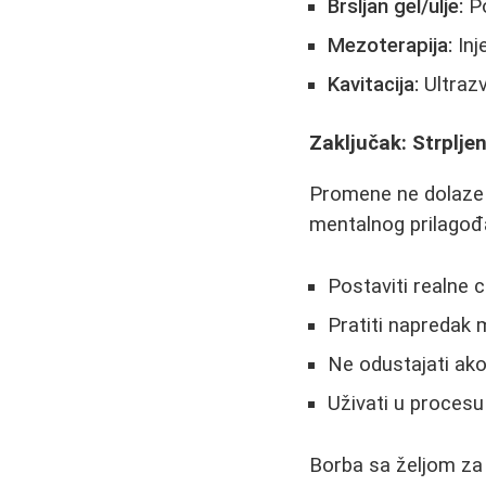
Brsljan gel/ulje:
Po
Mezoterapija:
Inj
Kavitacija:
Ultrazv
Zaključak: Strpljen
Promene ne dolaze p
mentalnog prilagođa
Postaviti realne c
Pratiti napredak
Ne odustajati ako
Uživati u procesu 
Borba sa željom za 