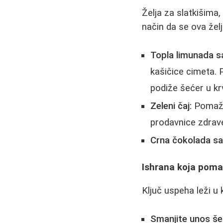
Želja za slatkišima
način da se ova želj
Topla limunada 
kašičice cimeta. 
podiže šećer u kr
Zeleni čaj:
Pomaže 
prodavnice zdrav
Crna čokolada sa
Ishrana koja poma
Ključ uspeha leži u 
Smanjite unos še