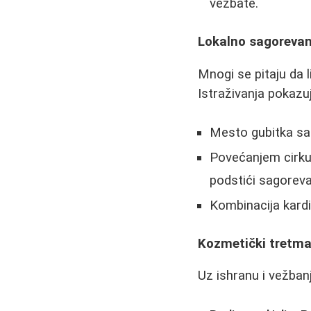
vežbate.
Lokalno sagorevanj
Mnogi se pitaju da 
Istraživanja pokazu
Mesto gubitka sa
Povećanjem cirkul
podstići sagoreva
Kombinacija kardi
Kozmetički tretm
Uz ishranu i vežban