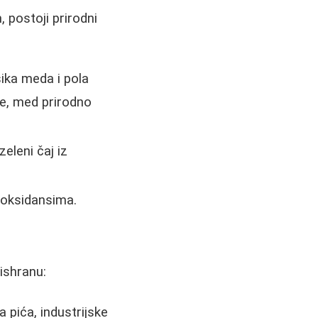
 postoji prirodni
šika meda i pola
je, med prirodno
eleni čaj iz
ioksidansima.
 ishranu:
a pića, industrijske