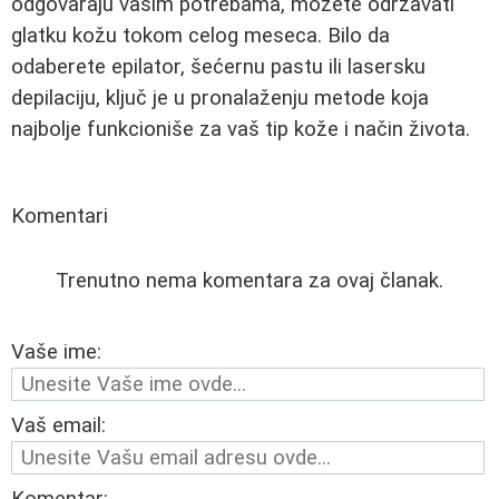
odgovaraju vašim potrebama, možete održavati
glatku kožu tokom celog meseca. Bilo da
odaberete epilator, šećernu pastu ili lasersku
depilaciju, ključ je u pronalaženju metode koja
najbolje funkcioniše za vaš tip kože i način života.
Komentari
Trenutno nema komentara za ovaj članak.
Vaše ime:
Vaš email:
Komentar: