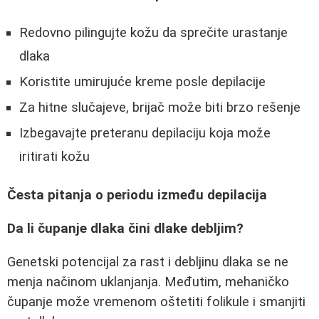
Redovno pilingujte kožu da sprečite urastanje
dlaka
Koristite umirujuće kreme posle depilacije
Za hitne slučajeve, brijač može biti brzo rešenje
Izbegavajte preteranu depilaciju koja može
iritirati kožu
Česta pitanja o periodu između depilacija
Da li čupanje dlaka čini dlake debljim?
Genetski potencijal za rast i debljinu dlaka se ne
menja načinom uklanjanja. Međutim, mehaničko
čupanje može vremenom oštetiti folikule i smanjiti