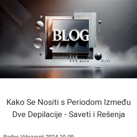
Kako Se Nositi s Periodom Između
Dve Depilacije - Saveti i Rešenja
Radas Vitezović
2024-10-09