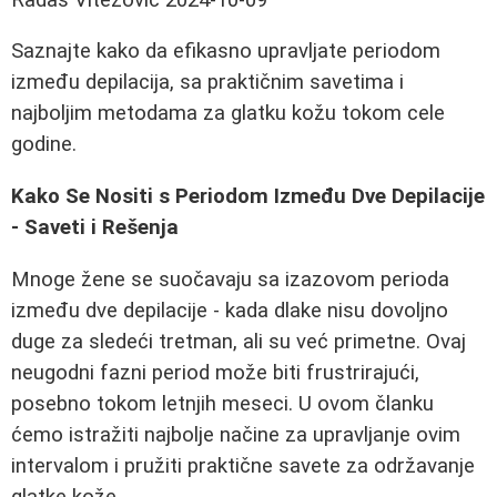
Saznajte kako da efikasno upravljate periodom
između depilacija, sa praktičnim savetima i
najboljim metodama za glatku kožu tokom cele
godine.
Kako Se Nositi s Periodom Između Dve Depilacije
- Saveti i Rešenja
Mnoge žene se suočavaju sa izazovom perioda
između dve depilacije - kada dlake nisu dovoljno
duge za sledeći tretman, ali su već primetne. Ovaj
neugodni fazni period može biti frustrirajući,
posebno tokom letnjih meseci. U ovom članku
ćemo istražiti najbolje načine za upravljanje ovim
intervalom i pružiti praktične savete za održavanje
glatke kože.