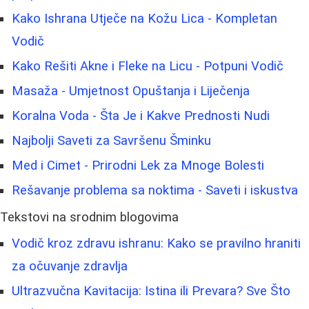
Kako Ishrana Utječe na Kožu Lica - Kompletan
Vodič
Kako Rešiti Akne i Fleke na Licu - Potpuni Vodič
Masaža - Umjetnost Opuštanja i Liječenja
Koralna Voda - Šta Je i Kakve Prednosti Nudi
Najbolji Saveti za Savršenu Šminku
Med i Cimet - Prirodni Lek za Mnoge Bolesti
Rešavanje problema sa noktima - Saveti i iskustva
Tekstovi na srodnim blogovima
Vodič kroz zdravu ishranu: Kako se pravilno hraniti
za očuvanje zdravlja
Ultrazvučna Kavitacija: Istina ili Prevara? Sve Što