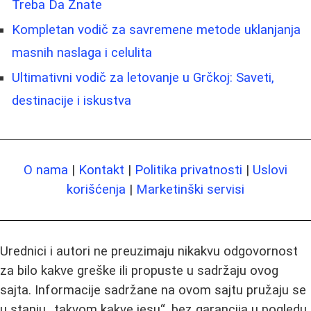
Treba Da Znate
Kompletan vodič za savremene metode uklanjanja
masnih naslaga i celulita
Ultimativni vodič za letovanje u Grčkoj: Saveti,
destinacije i iskustva
O nama
|
Kontakt
|
Politika privatnosti
|
Uslovi
korišćenja
|
Marketinški servisi
Urednici i autori ne preuzimaju nikakvu odgovornost
za bilo kakve greške ili propuste u sadržaju ovog
sajta. Informacije sadržane na ovom sajtu pružaju se
u stanju „takvom kakve jesu“, bez garancija u pogledu