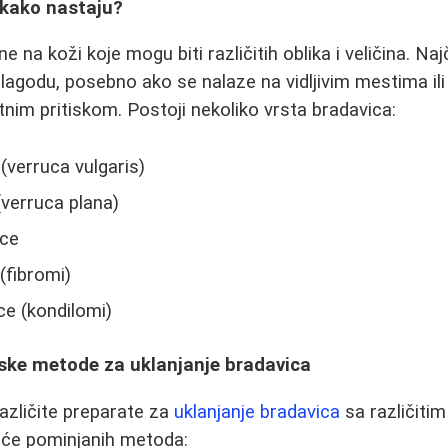
 kako nastaju?
ne na koži koje mogu biti različitih oblika i veličina. N
elagodu, posebno ako se nalaze na vidljivim mestima ili
tnim pritiskom. Postoji nekoliko vrsta bradavica:
(verruca vulgaris)
verruca plana)
ice
(fibromi)
ce (kondilomi)
ke metode za uklanjanje bradavica
azličite preparate za
uklanjanje bradavica
sa različiti
šće pominjanih metoda: