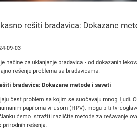
ikasno rešiti bradavica: Dokazane meto
24-09-03
ije načine za uklanjanje bradavica - od dokazanih lekov
trajno rešenje problema sa bradavicama.
ešiti bradavica: Dokazane metode i saveti
jaju čest problem sa kojim se suočavaju mnogi ljudi. Ov
humanim papiloma virusom (HPV), mogu biti tvrdoglave
članku ćemo istražiti različite metode za rešavanje o
 prirodnih rešenja.