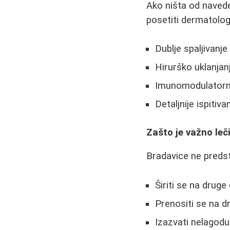
Ako ništa od navede
posetiti dermatolog
Dublje spaljivanj
Hirurško uklanjan
Imunomodulatornu
Detaljnije ispitiv
Zašto je važno leč
Bradavice ne preds
Širiti se na druge
Prenositi se na 
Izazvati nelagodu 