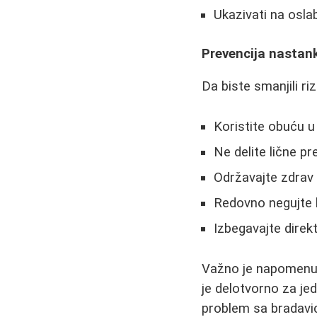
Ukazivati na oslab
Prevencija nastan
Da biste smanjili ri
Koristite obuću u
Ne delite lične p
Održavajte zdrav 
Redovno negujte
Izbegavajte dire
Važno je napomenuti
je delotvorno za j
problem sa bradavi