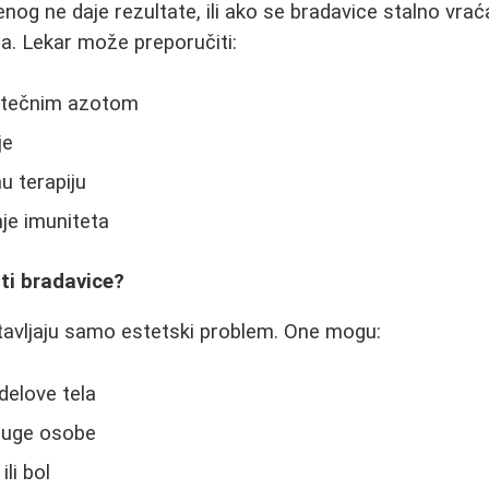
nog ne daje rezultate, ili ako se bradavice stalno vra
a. Lekar može preporučiti:
e tečnim azotom
je
 terapiju
anje imuniteta
iti bradavice?
tavljaju samo estetski problem. One mogu:
 delove tela
druge osobe
ili bol