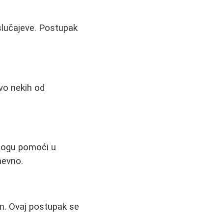
slučajeve. Postupak
vo nekih od
 mogu pomoći u
nevno.
m. Ovaj postupak se