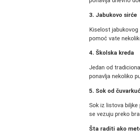
ponavlja dnevno dok
3. Jabukovo sirće
Kiselost jabukovog 
pomoć vate nekolik
4. Školska kreda
Jedan od tradiciona
ponavlja nekoliko p
5. Sok od čuvarku
Sok iz listova biljk
se vezuju preko bra
Šta raditi ako met