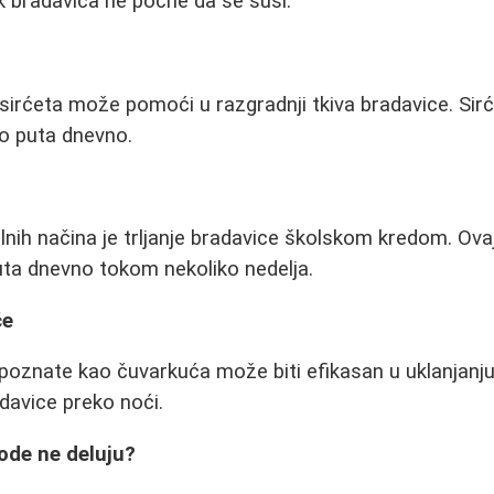
 bradavica ne počne da se suši.
sirćeta može pomoći u razgradnji tkiva bradavice. Sir
o puta dnevno.
lnih načina je trljanje bradavice školskom kredom. Ov
uta dnevno tokom nekoliko nedelja.
će
e poznate kao čuvarkuća može biti efikasan u uklanjanju
davice preko noći.
ode ne deluju?