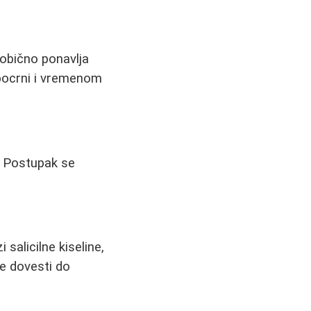
 obično ponavlja
 pocrni i vremenom
. Postupak se
salicilne kiseline,
e dovesti do