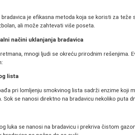
 bradavica je efikasna metoda koja se koristi za teže 
ezbolan, ali može zahtevati više poseta.
nalni načini uklanjanja bradavica
retmana, mnogi ljudi se okreću prirodnim rešenjima. E
h:
g lista
ađa pri lomljenju smokvinog lista sadrži enzime koji
a. Sok se nanosi direktno na bradavicu nekoliko puta d
og luka se nanosi na bradavicu i prekriva čistom gazo