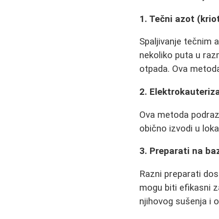
1. Tečni azot (krio
Spaljivanje tečnim 
nekoliko puta u ra
otpada. Ova metoda
2. Elektrokauteriza
Ova metoda podrazu
obično izvodi u loka
3. Preparati na baz
Razni preparati dost
mogu biti efikasni
njihovog sušenja i 