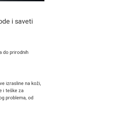
de i saveti
a do prirodnih
e izrasline na koži,
 i teške za
vog problema, od