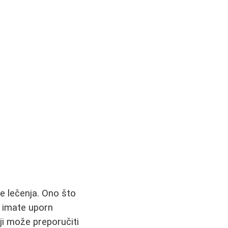
e lečenja. Ono što
o imate uporn
ji može preporučiti