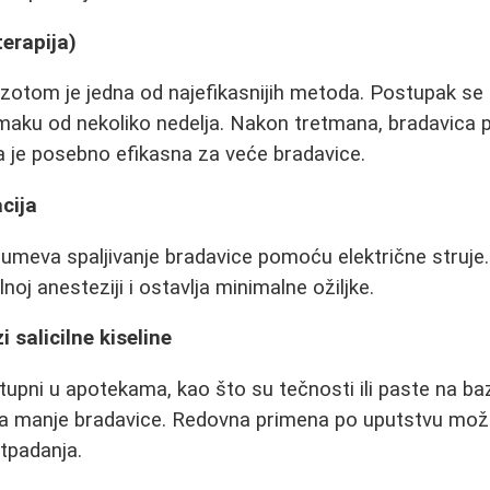
terapija)
azotom je jedna od najefikasnijih metoda. Postupak se
zmaku od nekoliko nedelja. Nakon tretmana, bradavica
 je posebno efikasna za veće bradavice.
cija
meva spaljivanje bradavice pomoću električne struje
lnoj anesteziji i ostavlja minimalne ožiljke.
i salicilne kiseline
upni u apotekama, kao što su tečnosti ili paste na bazi 
 za manje bradavice. Redovna primena po uputstvu mož
otpadanja.