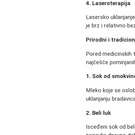
4. Laseroterapija
Lasersko uklanjanje
je brz i relativno b
Prirodni i tradicio
Pored medicinskih t
najčešće pominjani
1. Sok od smokvino
Mleko koje se oslob
uklanjanju bradavic
2. Beli luk
Isceđeni sok od bel