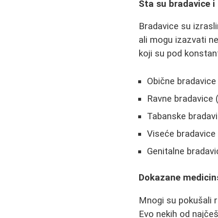
Šta su bradavice i
Bradavice su izrasli
ali mogu izazvati n
koji su pod konstan
Obične bradavice 
Ravne bradavice (
Tabanske bradav
Viseće bradavice 
Genitalne bradavi
Dokazane medicins
Mnogi su pokušali r
Evo nekih od najče