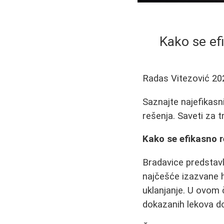
Kako se ef
Radas Vitezović
20
Saznajte najefikasn
rešenja. Saveti za 
Kako se efikasno r
Bradavice predstavl
najčešće izazvane 
uklanjanje. U ovom 
dokazanih lekova do