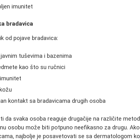
ljen imunitet
ka bradavica
zik od pojave bradavica:
 javnim tuševima i bazenima
redmete kao što su ručnici
imunitet
 kožu
ktan kontakt sa bradavicama drugih osoba
 da svaka osoba reaguje drugačije na različite metod
ednu osobu može biti potpuno neefikasno za drugu. Ak
cama, najbolje je posavetovati se sa dermatologom ko