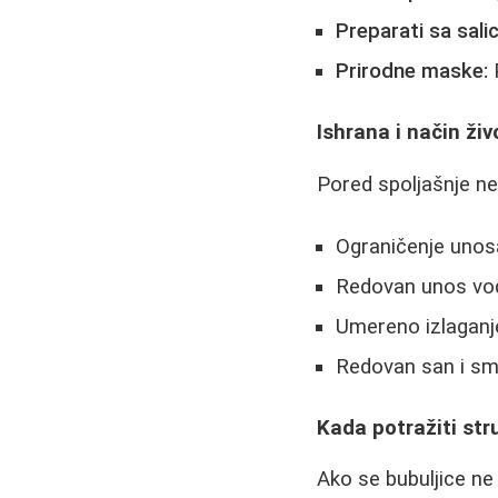
Preparati sa sali
Prirodne maske:
Ishrana i način živ
Pored spoljašnje neg
Ograničenje unos
Redovan unos vo
Umereno izlaganj
Redovan san i sm
Kada potražiti st
Ako se bubuljice ne