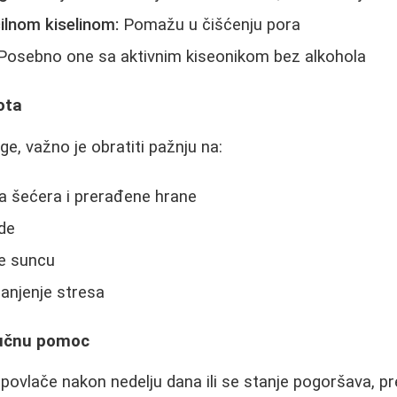
cilnom kiselinom:
Pomažu u čišćenju pora
Posebno one sa aktivnim kiseonikom bez alkohola
ota
e, važno je obratiti pažnju na:
a šećera i prerađene hrane
de
e suncu
anjenje stresa
ručnu pomoc
 povlače nakon nedelju dana ili se stanje pogoršava, p