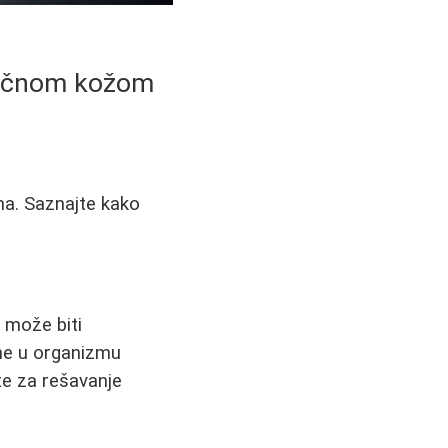
atičnom kožom
ma. Saznajte kako
 može biti
ene u organizmu
te za rešavanje