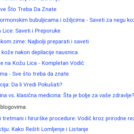
Sve Što Treba Da Znate
hormonskim bubuljicama i ožiljcima - Saveti za negu k
a Lice: Saveti i Preporuke
kom zime: Najbolji preparati i saveti
u kože nakon depilacije nausnica
če na Kožu Lica - Kompletan Vodič
ama - Sve što treba da znate
ija: Da li Vredi Pokušati?
na vs. klasična medicina: Šta je bolje za vaše zdravlje
 blogovima
 tretmani i hirurške procedure: Vodič kroz prirodne re
ju: Kako Rešiti Lomljenje i Listanje