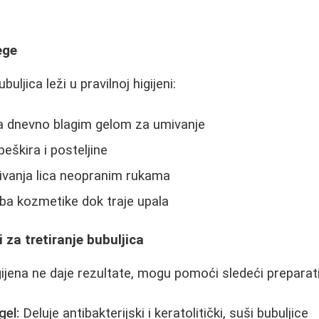
ege
buljica leži u pravilnoj higijeni:
a dnevno blagim gelom za umivanje
peškira i posteljine
ivanja lica neopranim rukama
ba kozmetike dok traje upala
 za tretiranje bubuljica
ijena ne daje rezultate, mogu pomoći sledeći preparati
gel:
Deluje antibakterijski i keratolitički, suši bubuljice