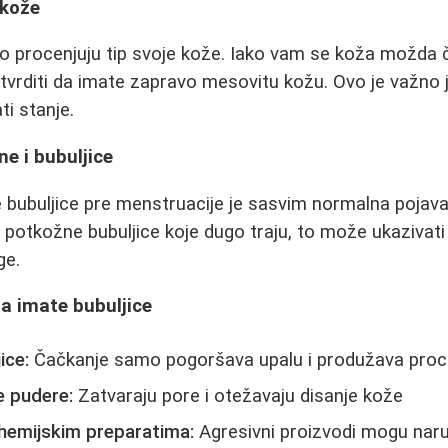
 kože
o procenjuju tip svoje kože. Iako vam se koža možda 
vrditi da imate zapravo mesovitu kožu. Ovo je važno 
i stanje.
 i bubuljice
 bubuljice pre menstruacije je sasvim normalna pojav
 potkožne bubuljice koje dugo traju, to može ukazivat
ge.
a imate bubuljice
ice:
Čačkanje samo pogoršava upalu i produžava proc
e pudere:
Zatvaraju pore i otežavaju disanje kože
 hemijskim preparatima:
Agresivni proizvodi mogu naruš