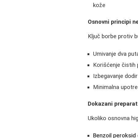
kože
Osnovni principi n
Ključ borbe protiv bu
Umivanje dva put
Korišćenje čistih 
Izbegavanje dodir
Minimalna upotre
Dokazani preparati
Ukoliko osnovna hig
Benzoil peroksid 