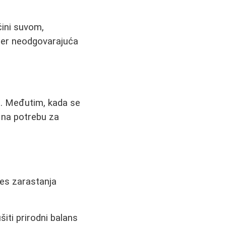
čini suvom,
jer neodgovarajuća
a. Međutim, kada se
i na potrebu za
es zarastanja
iti prirodni balans