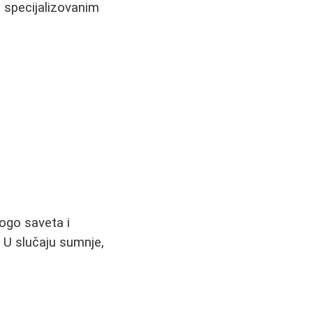
 specijalizovanim
nogo saveta i
. U slučaju sumnje,