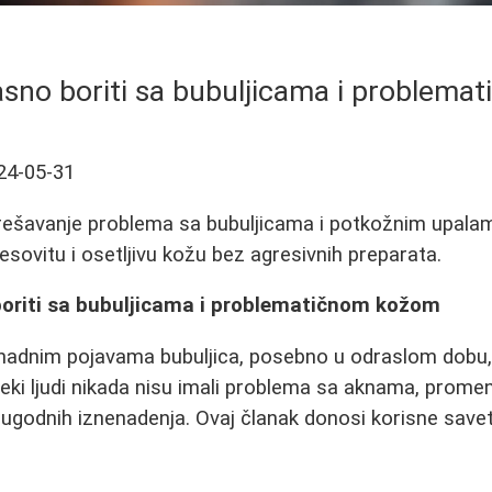
asno boriti sa bubuljicama i problem
24-05-31
 rešavanje problema sa bubuljicama i potkožnim upala
esovitu i osetljivu kožu bez agresivnih preparata.
boriti sa bubuljicama i problematičnom kožom
nadnim pojavama bubuljica, posebno u odraslom dobu,
 neki ljudi nikada nisu imali problema sa aknama, prom
ugodnih iznenadenja. Ovaj članak donosi korisne save