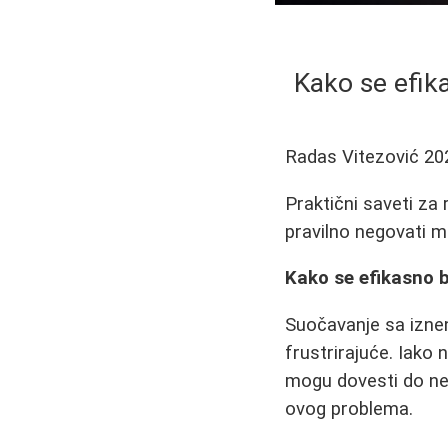
Kako se efik
Radas Vitezović
20
Praktični saveti za
pravilno negovati m
Kako se efikasno 
Suočavanje sa izne
frustrirajuće. Iako
mogu dovesti do ne
ovog problema.