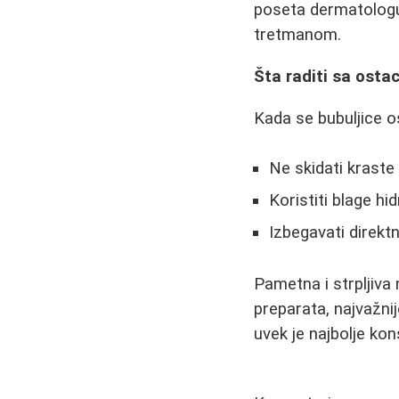
poseta dermatologu.
tretmanom.
Šta raditi sa osta
Kada se bubuljice o
Ne skidati kraste 
Koristiti blage h
Izbegavati direk
Pametna i strpljiva 
preparata, najvažnij
uvek je najbolje kon