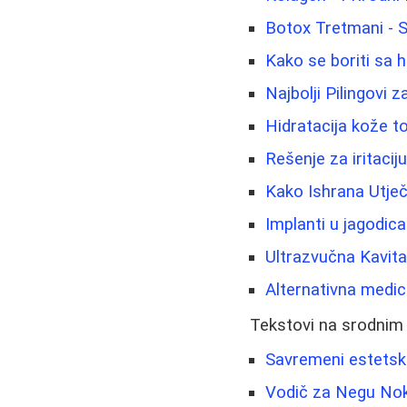
Botox Tretmani - 
Kako se boriti sa 
Najbolji Pilingovi z
Hidratacija kože to
Rešenje za iritacij
Kako Ishrana Utje
Implanti u jagodic
Ultrazvučna Kavitac
Alternativna medici
Tekstovi na srodnim
Savremeni estetski
Vodič za Negu Nokti