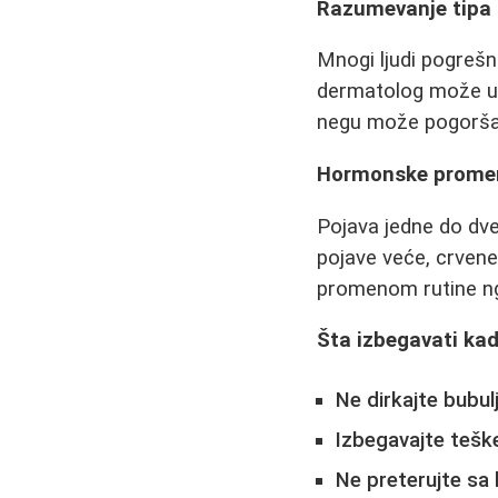
Razumevanje tipa
Mnogi ljudi pogrešn
dermatolog može ut
negu može pogoršat
Hormonske promene
Pojava jedne do dve
pojave veće, crvene
promenom rutine n
Šta izbegavati kad
Ne dirkajte bubulj
Izbegavajte tešk
Ne preterujte sa