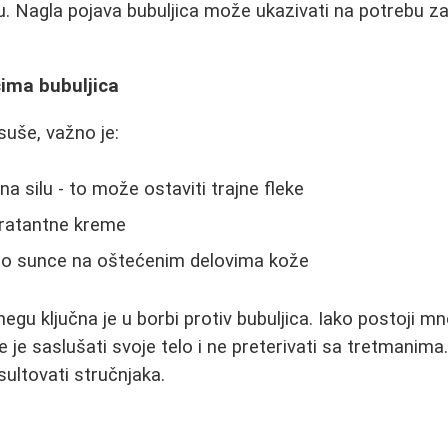
 Nagla pojava bubuljica može ukazivati na potrebu za
cima bubuljica
suše, važno je:
na silu - to može ostaviti trajne fleke
idratantne kreme
tno sunce na oštećenim delovima kože
negu ključna je u borbi protiv bubuljica. Iako postoji m
e je saslušati svoje telo i ne preterivati sa tretmanima
sultovati stručnjaka.