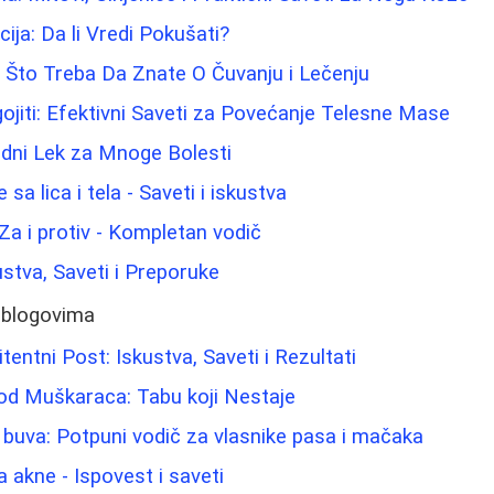
ija: Da li Vredi Pokušati?
e Što Treba Da Znate O Čuvanju i Lečenju
jiti: Efektivni Saveti za Povećanje Telesne Mase
odni Lek za Mnoge Bolesti
e sa lica i tela - Saveti i iskustva
 Za i protiv - Kompletan vodič
ustva, Saveti i Preporuke
 blogovima
itentni Post: Iskustva, Saveti i Rezultati
od Muškaraca: Tabu koji Nestaje
i buva: Potpuni vodič za vlasnike pasa i mačaka
 akne - Ispovest i saveti