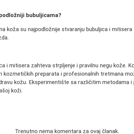
jpodložniji bubuljicama?
 koža su najpodložnije stvaranju bubuljica i mitiser
zda.
ca i mitisera zahteva strpljenje i pravilnu negu kože. K
nih kozmetičkih preparata i profesionalnih tretmana 
zdravu kožu. Eksperimentište sa različitim metodama i
ašoj koži.
Trenutno nema komentara za ovaj članak.