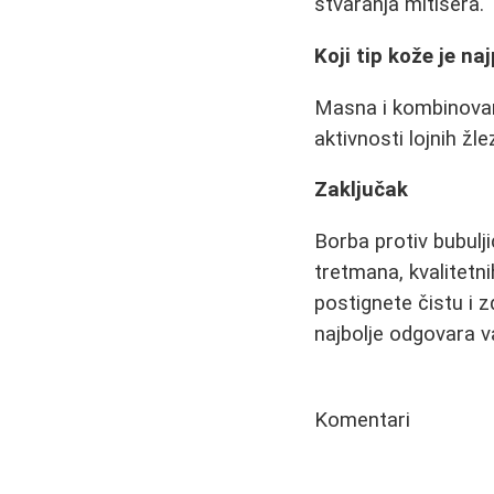
stvaranja mitisera.
Koji tip kože je na
Masna i kombinovana
aktivnosti lojnih žle
Zaključak
Borba protiv bubulji
tretmana, kvalitet
postignete čistu i 
najbolje odgovara v
Komentari