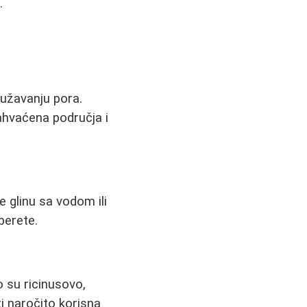
.
sužavanju pora.
ahvaćena područja i
 glinu sa vodom ili
perete.
o su ricinusovo,
i naročito korisna