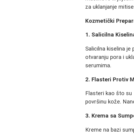
za uklanjanje mitis
Kozmetički Prepara
1. Salicilna Kiselin
Salicilna kiselina 
otvaranju pora i ukl
serumima.
2. Flasteri Protiv 
Flasteri kao što su
površinu kože. Nano
3. Krema sa Sump
Kreme na bazi sumpo