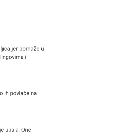
uljica jer pomaže u
ilingovima i
o ih povlače na
.
je upala. One