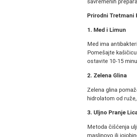
savremenih preparat
Prirodni Tretmani P
1. Med i Limun
Med ima antibakteri
Pomešajte kašičicu
ostavite 10-15 minu
2. Zelena Glina
Zelena glina pomaže
hidrolatom od ruže, 
3. Uljno Pranje L
Metoda čišćenja ulj
maslinovo ili jojob