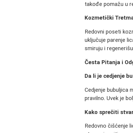
takođe pomažu u re
Kozmetički Tretma
Redovni poseti koz
uključuje parenje li
smiruju i regeneriš
Česta Pitanja i Od
Da li je cedjenje 
Cedjenje bubuljica 
pravilno. Uvek je bo
Kako sprečiti stva
Redovno čišćenje li