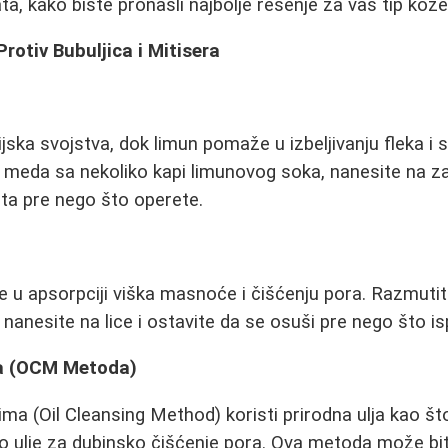
a, kako biste pronašli najbolje rešenje za vaš tip kože
rotiv Bubuljica i Mitisera
jska svojstva, dok limun pomaže u izbeljivanju fleka i 
 meda sa nekoliko kapi limunovog soka, nanesite na z
ta pre nego što operete.
 u apsorpciji viška masnoće i čišćenju pora. Razmutite
nanesite na lice i ostavite da se osuši pre nego što is
ica (OCM Metoda)
ima (Oil Cleansing Method) koristi prirodna ulja kao št
ino ulje za dubinsko čišćenje pora. Ova metoda može bit