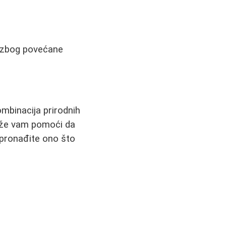
a zbog povećane
ombinacija prirodnih
može vam pomoći da
 pronađite ono što