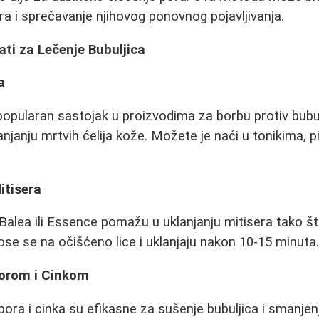
era i sprečavanje njihovog ponovnog pojavljivanja.
ti za Lečenje Bubuljica
a
je popularan sastojak u proizvodima za borbu protiv bub
anjanju mrtvih ćelija kože. Možete je naći u tonikima, p
Mitisera
 Balea ili Essence pomažu u uklanjanju mitisera tako št
se se na očišćeno lice i uklanjaju nakon 10-15 minuta
orom i Cinkom
ra i cinka su efikasne za sušenje bubuljica i smanjen