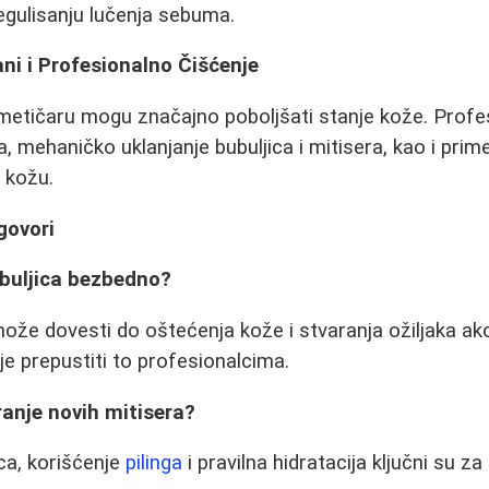
gulisanju lučenja sebuma.
ni i Profesionalno Čišćenje
metičaru mogu značajno poboljšati stanje kože. Profe
ca, mehaničko uklanjanje bubuljica i mitisera, kao i pri
u kožu.
govori
bubuljica bezbedno?
može dovesti do oštećenja kože i stvaranja ožiljaka ak
lje prepustiti to profesionalcima.
ranje novih mitisera?
ca, korišćenje
pilinga
i pravilna hidratacija ključni su z