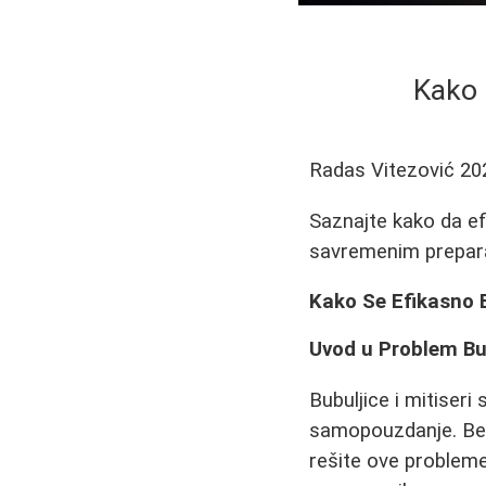
Kako 
Radas Vitezović
20
Saznajte kako da ef
savremenim preparat
Kako Se Efikasno Bo
Uvod u Problem Bub
Bubuljice i mitiser
samopouzdanje. Bez 
rešite ove probleme