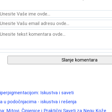
Slanje komentara
iperpigmentacijom: Iskustva i saveti
ma u podočnjacima - iskustva i rešenja
na: Mitovi, Činjenice i Praktični Saveti za Negu Kože