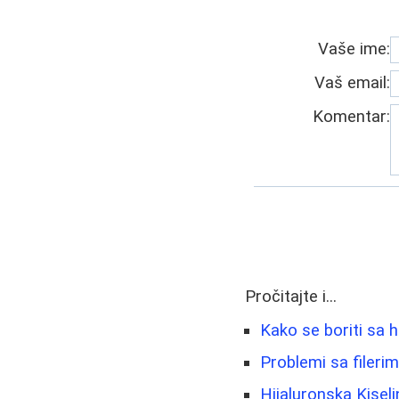
Vaše ime:
Vaš email:
Komentar:
Pročitajte i...
Kako se boriti sa h
Problemi sa fileri
Hijaluronska Kiseli