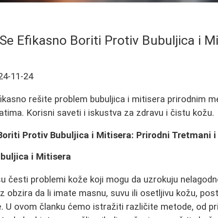
Se Efikasno Boriti Protiv Bubuljica i Mi
24-11-24
ikasno rešite problem bubuljica i mitisera prirodnim 
ima. Korisni saveti i iskustva za zdravu i čistu kožu.
riti Protiv Bubuljica i Mitisera: Prirodni Tretmani i
uljica i Mitisera
i su česti problemi kože koji mogu da uzrokuju nelagodn
obzira da li imate masnu, suvu ili osetljivu kožu, post
. U ovom članku ćemo istražiti različite metode, od p