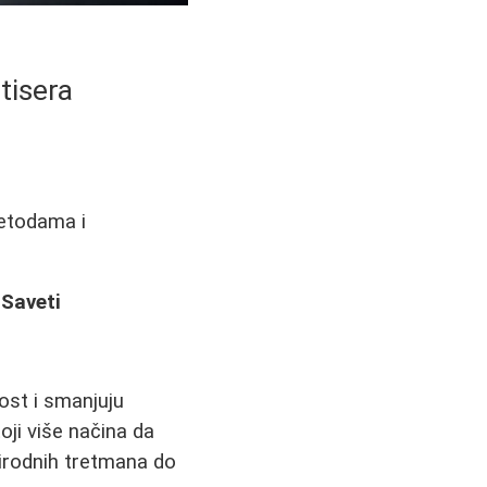
tisera
metodama i
 Saveti
ost i smanjuju
oji više načina da
rirodnih tretmana do