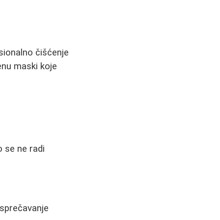
sionalno čišćenje
menu maski koje
o se ne radi
a sprečavanje