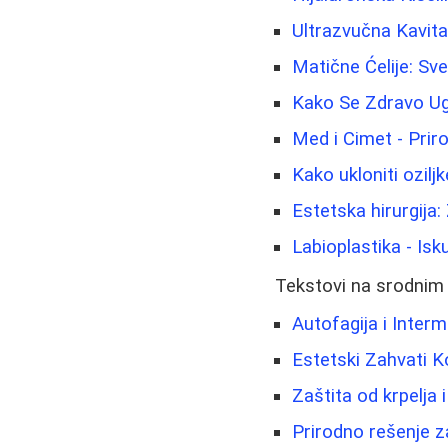
Ultrazvučna Kavitac
Matične Ćelije: Sv
Kako Se Zdravo Ugo
Med i Cimet - Prir
Kako ukloniti oziljk
Estetska hirurgija:
Labioplastika - Isk
Tekstovi na srodnim
Autofagija i Interm
Estetski Zahvati K
Zaštita od krpelja 
Prirodno rešenje za