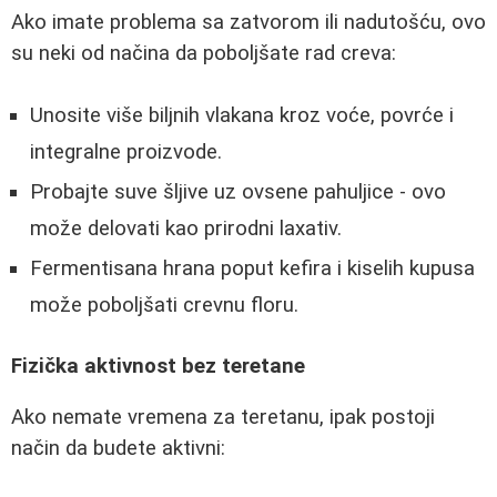
Ako imate problema sa zatvorom ili nadutošću, ovo
su neki od načina da poboljšate rad creva:
Unosite više biljnih vlakana kroz voće, povrće i
integralne proizvode.
Probajte suve šljive uz ovsene pahuljice - ovo
može delovati kao prirodni laxativ.
Fermentisana hrana poput kefira i kiselih kupusa
može poboljšati crevnu floru.
Fizička aktivnost bez teretane
Ako nemate vremena za teretanu, ipak postoji
način da budete aktivni: