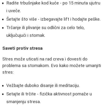
Radite trbušnjake kod kuće - po 15 minuta ujutru
i uveče.
Šetajte što više - izbegavajte lift i hodajte peške.
Trčanje ili plivanje su odlični za celo telo,
uključujući i stomak.
Saveti protiv stresa
Stres može uticati na rad creva i dovesti do
problema sa stomakom. Evo kako možete umanjiti
stres:
Vežbajte duboko disanje ili meditaciju.
Setajte ili trčite - fizička aktivnost pomaže u
smanjenju stresa.