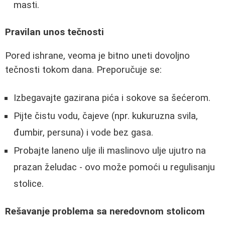
masti.
Pravilan unos tečnosti
Pored ishrane, veoma je bitno uneti dovoljno
tečnosti tokom dana. Preporučuje se:
Izbegavajte gazirana pića i sokove sa šećerom.
Pijte čistu vodu, čajeve (npr. kukuruzna svila,
đumbir, persuna) i vode bez gasa.
Probajte laneno ulje ili maslinovo ulje ujutro na
prazan želudac - ovo može pomoći u regulisanju
stolice.
Rešavanje problema sa neredovnom stolicom