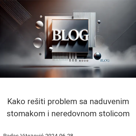
Kako rešiti problem sa naduvenim
stomakom i neredovnom stolicom
Radas Vitezović
2024-06-28