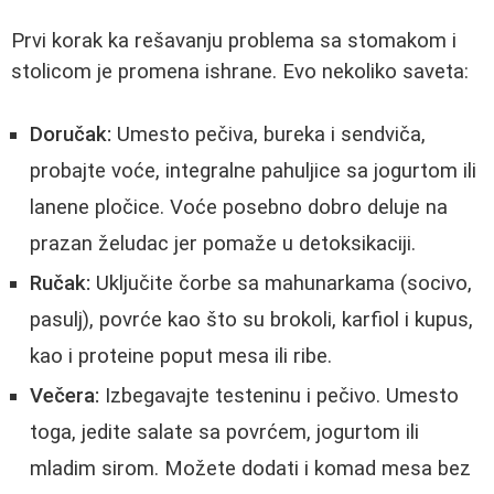
Prvi korak ka rešavanju problema sa stomakom i
stolicom je promena ishrane. Evo nekoliko saveta:
Doručak:
Umesto pečiva, bureka i sendviča,
probajte voće, integralne pahuljice sa jogurtom ili
lanene pločice. Voće posebno dobro deluje na
prazan želudac jer pomaže u detoksikaciji.
Ručak:
Uključite čorbe sa mahunarkama (socivo,
pasulj), povrće kao što su brokoli, karfiol i kupus,
kao i proteine poput mesa ili ribe.
Večera:
Izbegavajte testeninu i pečivo. Umesto
toga, jedite salate sa povrćem, jogurtom ili
mladim sirom. Možete dodati i komad mesa bez