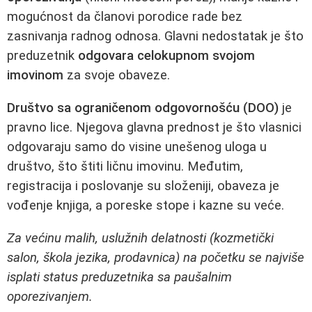
mogućnost da članovi porodice rade bez
zasnivanja radnog odnosa. Glavni nedostatak je što
preduzetnik
odgovara celokupnom svojom
imovinom
za svoje obaveze.
Društvo sa ograničenom odgovornošću (DOO)
je
pravno lice. Njegova glavna prednost je što vlasnici
odgovaraju samo do visine unešenog uloga u
društvo, što štiti ličnu imovinu. Međutim,
registracija i poslovanje su složeniji, obaveza je
vođenje knjiga, a poreske stope i kazne su veće.
Za većinu malih, uslužnih delatnosti (kozmetički
salon, škola jezika, prodavnica) na početku se najviše
isplati status preduzetnika sa paušalnim
oporezivanjem.