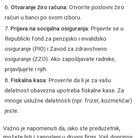
Otvaranje žiro računa:
Otvorite poslovni žiro
račun u banci po svom izboru.
Prijava na socijalna osiguranja:
Prijavite se u
Republicki fond za penzijsko i invalidsko
osiguranje (PIO) i Zavod za zdravstveno
osiguranje (ZZO). Ako zapošljavate radnike,
prijavljujete i njih.
Fiskalna kasa:
Proverite da li je za vašu
delatnost obavezna upotreba fiskalne kase. Za
mnoge uslužne delatnosti (npr. frizer, kozmetičar)
jeste.
Važno je napomenuti da, iako ste preduzetnik,
možete biti i zaposleni u drugoj firmi. Vaš doprinos