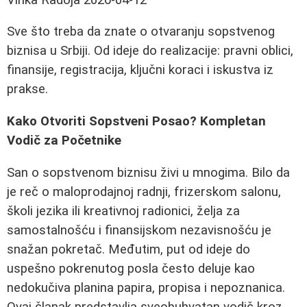
Sve što treba da znate o otvaranju sopstvenog
biznisa u Srbiji. Od ideje do realizacije: pravni oblici,
finansije, registracija, ključni koraci i iskustva iz
prakse.
Kako Otvoriti Sopstveni Posao? Kompletan
Vodič za Početnike
San o sopstvenom biznisu živi u mnogima. Bilo da
je reč o maloprodajnoj radnji, frizerskom salonu,
školi jezika ili kreativnoj radionici, želja za
samostalnošću i finansijskom nezavisnošću je
snažan pokretač. Međutim, put od ideje do
uspešno pokrenutog posla često deluje kao
nedokučiva planina papira, propisa i nepoznanica.
Ovaj članak predstavlja sveobuhvatan vodič kroz