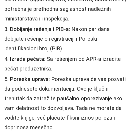
potrebna je prethodna saglasnost nadležnih
ministarstava ili inspekcija.
Dobijanje rešenja i PIB-a:
Nakon par dana
dobijate rešenje o registraciji i Poreski
identifikacioni broj (PIB).
Izrada pečata:
Sa rešenjem od APR-a izradite
pečat preduzetnika.
Poreska uprava:
Poreska uprava će vas pozvati
da podnesete dokumentaciju. Ovo je ključni
trenutak da zatražite
paušalno oporezivanje
ako
vam delatnost to dozvoljava. Tada ne morate da
vodite knjige, već plaćate fiksni iznos poreza i
doprinosa mesečno.