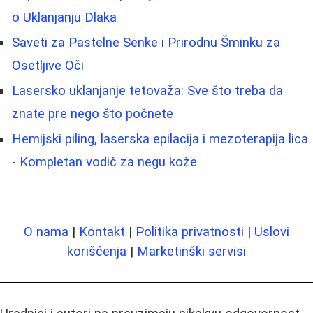
o Uklanjanju Dlaka
Saveti za Pastelne Senke i Prirodnu Šminku za
Osetljive Oči
Lasersko uklanjanje tetovaža: Sve što treba da
znate pre nego što počnete
Hemijski piling, laserska epilacija i mezoterapija lica
- Kompletan vodič za negu kože
O nama
|
Kontakt
|
Politika privatnosti
|
Uslovi
korišćenja
|
Marketinški servisi