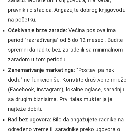
zanatu. Morate biti i knjigovođa, marketar,
pravnik i čistačica. Angažujte dobrog knjigovođu
na početku.
Očekivanje brze zarade:
Većina poslova ima
period "razrađivanja" od 6 do 12 meseci. Budite
spremni da radite bez zarade ili sa minimalnom
zaradom u tom periodu.
Zanemarivanje marketinga:
"Postavi pa nek
dođu" ne funkcioniše. Koristite društvene mreže
(Facebook, Instagram), lokalne oglase, saradnju
sa drugim biznisima. Prvi talas mušterija je
najteže dobiti.
Rad bez ugovora:
Bilo da angažujete radnike na
određeno vreme ili saradnike preko ugovora o