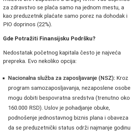
za zdravstvo se plaća samo na jednom mestu, a
kao preduzetnik plaćate samo porez na dohodak i
PIO doprinos (22%).
Gde Potražiti Finansijsku Podršku?
Nedostatak početnog kapitala često je najveća
prepreka. Evo nekoliko opcija:
Nacionalna služba za zaposljavanje (NSZ):
Kroz
program samozaposljavanja, nezaposlene osobe
mogu dobiti bespovratna sredstva (trenutno oko
160.000 RSD). Uslov je pohadjanje obuke,
podnošenje jednostavnog biznis plana i obaveza
da se preduzetnički status održi najmanje godinu