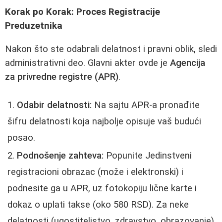
Korak po Korak: Proces Registracije
Preduzetnika
Nakon što ste odabrali delatnost i pravni oblik, sledi
administrativni deo. Glavni akter ovde je
Agencija
za privredne registre (APR)
.
Odabir delatnosti:
Na sajtu APR-a pronađite
šifru delatnosti koja najbolje opisuje vaš budući
posao.
Podnošenje zahteva:
Popunite Jedinstveni
registracioni obrazac (može i elektronski) i
podnesite ga u APR, uz fotokopiju lične karte i
dokaz o uplati takse (oko 580 RSD). Za neke
delatnosti (ugostiteljstvo, zdravstvo, obrazovanje)