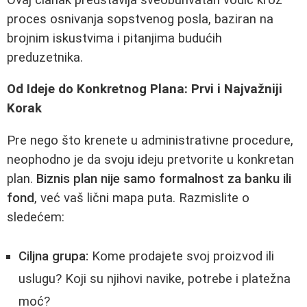
proces osnivanja sopstvenog posla, baziran na
brojnim iskustvima i pitanjima budućih
preduzetnika.
Od Ideje do Konkretnog Plana: Prvi i Najvažniji
Korak
Pre nego što krenete u administrativne procedure,
neophodno je da svoju ideju pretvorite u konkretan
plan.
Biznis plan nije samo formalnost za banku ili
fond
, već vaš lični mapa puta. Razmislite o
sledećem:
Ciljna grupa:
Kome prodajete svoj proizvod ili
uslugu? Koji su njihovi navike, potrebe i platežna
moć?