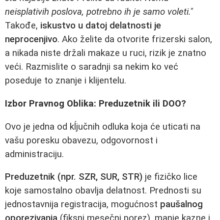
neisplativih poslova, potrebno ih je samo voleti."
Takođe,
iskustvo u datoj delatnosti je
neprocenjivo
. Ako želite da otvorite frizerski salon,
a nikada niste držali makaze u ruci, rizik je znatno
veći. Razmislite o saradnji sa nekim ko već
poseduje to znanje i klijentelu.
Izbor Pravnog Oblika: Preduzetnik ili DOO?
Ovo je jedna od kĺjučnih odluka koja će uticati na
vašu poresku obavezu, odgovornost i
administraciju.
Preduzetnik (npr. SZR, SUR, STR)
je fizičko lice
koje samostalno obavlja delatnost. Prednosti su
jednostavnija registracija, mogućnost
paušalnog
oporezivanja
(fiksni mesečni porez), manje kazne i