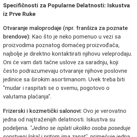
Specifičnosti za Popularne Delatnosti: Iskustva
iz Prve Ruke
Otvaranje maloprodaje (npr. franšiza za poznate
brendove):
Kao što je neko pomenuo u vezi sa
proizvodima poznatog domaćeg proizvođača,
najbolje je direktno kontaktirati njihovu veleprodaju.
Oni će vam dati tačne uslove za saradnju, koji
često podrazumevaju otvaranje njihove poslovne
jedinice sa širokim asortimanom. Uvek treba biti
"mudar i raspitati se o svemu, pogotovo o
valutama plaćanja".
Frizerski i kozmetički salonovi:
Ovo je verovatno
jedna od najtraženijih delatnosti. Iskustva su
podeljena.
"Jedino se isplati ukoliko osoba poseduje
sopstveni lokal i pritom ima zanat"
, primećuje jedna