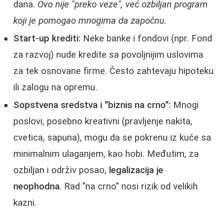
dana.
Ovo nije "preko veze", već ozbiljan program
koji je pomogao mnogima da započnu.
Start-up krediti:
Neke banke i fondovi (npr. Fond
za razvoj) nude kredite sa povoljnijim uslovima
za tek osnovane firme. Često zahtevaju hipoteku
ili zalogu na opremu.
Sopstvena sredstva i "biznis na crno":
Mnogi
poslovi, posebno kreativni (pravljenje nakita,
cvetica, sapuna), mogu da se pokrenu iz kuće sa
minimalnim ulaganjem, kao hobi. Međutim, za
ozbiljan i održiv posao,
legalizacija je
neophodna
. Rad "na crno" nosi rizik od velikih
kazni.