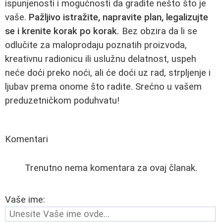
ispunjenosti i mogućnosti da gradite nešto što je
vaše.
Pažljivo istražite, napravite plan, legalizujte
se i krenite korak po korak.
Bez obzira da li se
odlučite za maloprodaju poznatih proizvoda,
kreativnu radionicu ili uslužnu delatnost, uspeh
neće doći preko noći, ali će doći uz rad, strpljenje i
ljubav prema onome što radite. Srećno u vašem
preduzetničkom poduhvatu!
Komentari
Trenutno nema komentara za ovaj članak.
Vaše ime: