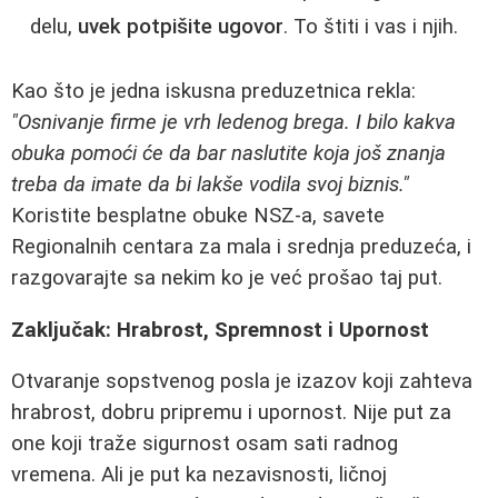
delu,
uvek potpišite ugovor
. To štiti i vas i njih.
Kao što je jedna iskusna preduzetnica rekla:
"Osnivanje firme je vrh ledenog brega. I bilo kakva
obuka pomoći će da bar naslutite koja još znanja
treba da imate da bi lakše vodila svoj biznis."
Koristite besplatne obuke NSZ-a, savete
Regionalnih centara za mala i srednja preduzeća, i
razgovarajte sa nekim ko je već prošao taj put.
Zaključak: Hrabrost, Spremnost i Upornost
Otvaranje sopstvenog posla je izazov koji zahteva
hrabrost, dobru pripremu i upornost. Nije put za
one koji traže sigurnost osam sati radnog
vremena. Ali je put ka nezavisnosti, ličnoj