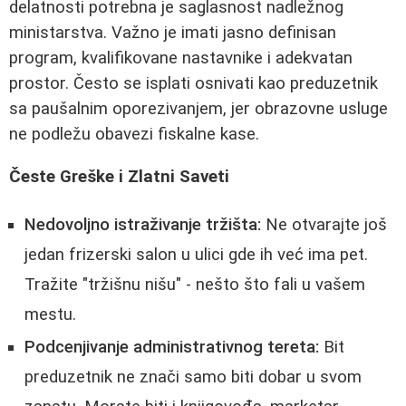
delatnosti potrebna je saglasnost nadležnog
ministarstva. Važno je imati jasno definisan
program, kvalifikovane nastavnike i adekvatan
prostor. Često se isplati osnivati kao preduzetnik
sa paušalnim oporezivanjem, jer obrazovne usluge
ne podležu obavezi fiskalne kase.
Česte Greške i Zlatni Saveti
Nedovoljno istraživanje tržišta:
Ne otvarajte još
jedan frizerski salon u ulici gde ih već ima pet.
Tražite "tržišnu nišu" - nešto što fali u vašem
mestu.
Podcenjivanje administrativnog tereta:
Bit
preduzetnik ne znači samo biti dobar u svom