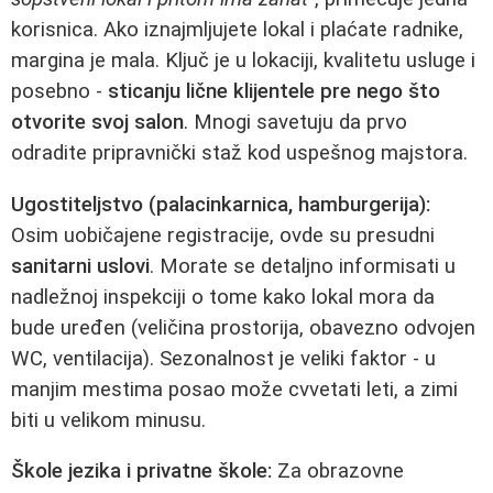
korisnica. Ako iznajmljujete lokal i plaćate radnike,
margina je mala. Ključ je u lokaciji, kvalitetu usluge i
posebno -
sticanju lične klijentele pre nego što
otvorite svoj salon
. Mnogi savetuju da prvo
odradite pripravnički staž kod uspešnog majstora.
Ugostiteljstvo (palacinkarnica, hamburgerija):
Osim uobičajene registracije, ovde su presudni
sanitarni uslovi
. Morate se detaljno informisati u
nadležnoj inspekciji o tome kako lokal mora da
bude uređen (veličina prostorija, obavezno odvojen
WC, ventilacija). Sezonalnost je veliki faktor - u
manjim mestima posao može cvvetati leti, a zimi
biti u velikom minusu.
Škole jezika i privatne škole:
Za obrazovne