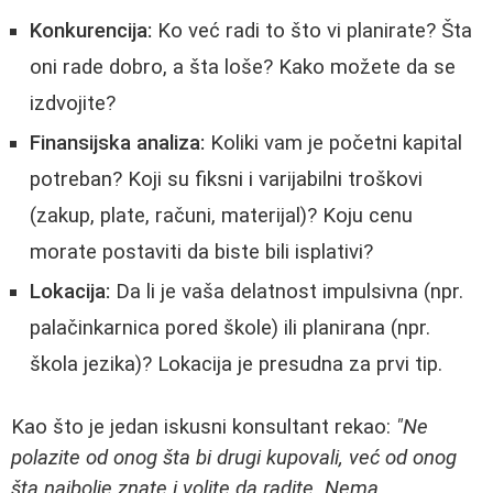
Konkurencija:
Ko već radi to što vi planirate? Šta
oni rade dobro, a šta loše? Kako možete da se
izdvojite?
Finansijska analiza:
Koliki vam je početni kapital
potreban? Koji su fiksni i varijabilni troškovi
(zakup, plate, računi, materijal)? Koju cenu
morate postaviti da biste bili isplativi?
Lokacija:
Da li je vaša delatnost impulsivna (npr.
palačinkarnica pored škole) ili planirana (npr.
škola jezika)? Lokacija je presudna za prvi tip.
Kao što je jedan iskusni konsultant rekao:
"Ne
polazite od onog šta bi drugi kupovali, već od onog
šta najbolje znate i volite da radite. Nema