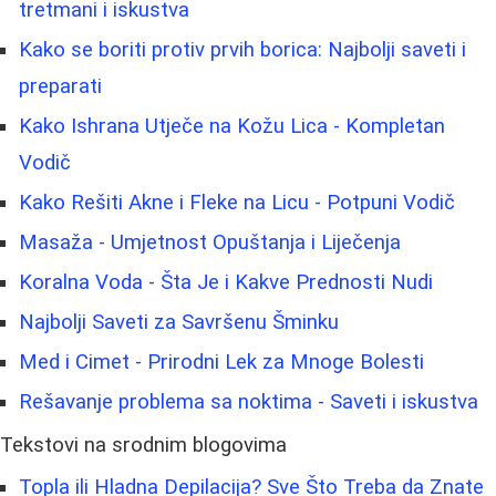
tretmani i iskustva
Kako se boriti protiv prvih borica: Najbolji saveti i
preparati
Kako Ishrana Utječe na Kožu Lica - Kompletan
Vodič
Kako Rešiti Akne i Fleke na Licu - Potpuni Vodič
Masaža - Umjetnost Opuštanja i Liječenja
Koralna Voda - Šta Je i Kakve Prednosti Nudi
Najbolji Saveti za Savršenu Šminku
Med i Cimet - Prirodni Lek za Mnoge Bolesti
Rešavanje problema sa noktima - Saveti i iskustva
Tekstovi na srodnim blogovima
Topla ili Hladna Depilacija? Sve Što Treba da Znate