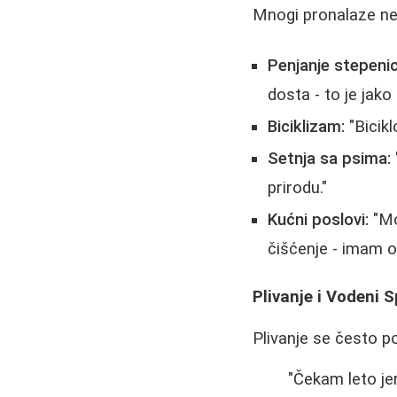
Mnogi pronalaze ne
Penjanje stepeni
dosta - to je jak
Biciklizam:
"Bicikl
Setnja sa psima:
prirodu."
Kućni poslovi:
"Mo
čišćenje - imam od
Plivanje i Vodeni S
Plivanje se često p
"Čekam leto je