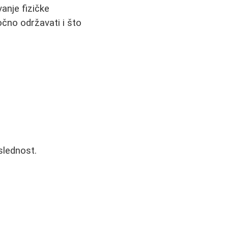
anje fizičke
očno održavati i što
oslednost.