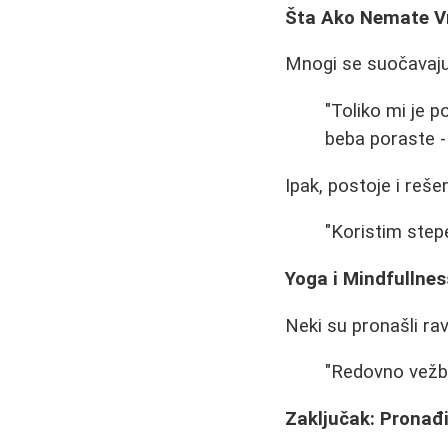
Šta Ako Nemate 
Mnogi se suočavaj
"Toliko mi je
beba poraste - 
Ipak, postoje i rešen
"Koristim stepe
Yoga i Mindfullnes
Neki su pronašli ra
"Redovno vežba
Zaključak: Pronađ