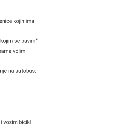
nice kojih ima
 kojim se bavim."
 sama volim
anje na autobus,
 vozim bicikl