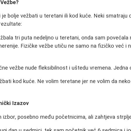
e Vežbe?
 je bolje vežbati u teretani ili kod kuće. Neki smatraju 
rezultate:
bala tri puta nedeljno u teretani, onda sam povećala 
merenije. Fizičke vežbe utiču ne samo na fizičko već i 
ćne vežbe nude fleksibilnost i uštedu vremena. Jedna o
ežbati kod kuće. Ne volim teretane jer ne volim da neko
ički Izazov
n izbor, posebno među početnicima, ali zahtjeva strplje
rugi dan u sedmici, tek sam početnik već 6 sedmica i 