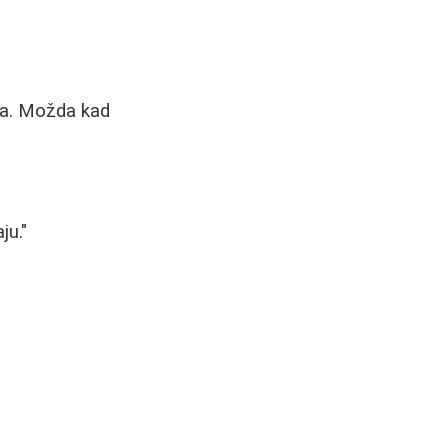
ta. Možda kad
ju."