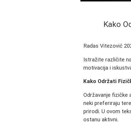
Kako Odr
Radas Vitezović
20
Istražite različite 
motivacija i iskustva
Kako Održati Fizič
Održavanje fizičke a
neki preferiraju ter
prirodi. U ovom teks
ostanu aktivni.