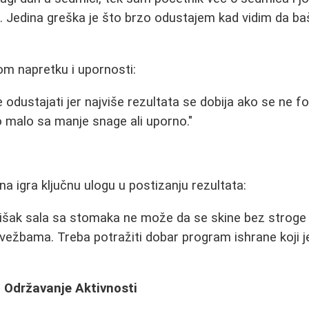
a. Jedina greška je što brzo odustajem kad vidim da ba
om napretku i upornosti:
ne odustajati jer najviše rezultata se dobija ako se ne 
 malo sa manje snage ali uporno."
a igra ključnu ulogu u postizanju rezultata:
šak sala sa stomaka ne može da se skine bez stroge 
 vežbama. Treba potražiti dobar program ishrane koji je
a Održavanje Aktivnosti