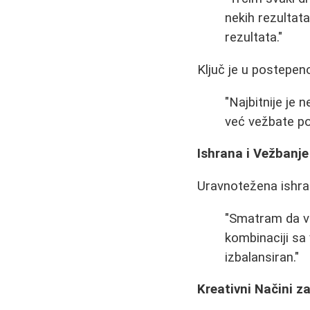
nekih rezultat
rezultata."
Ključ je u postepen
"Najbitnije je 
već vežbate po
Ishrana i Vežbanje
Uravnotežena ishran
"Smatram da vi
kombinaciji sa
izbalansiran."
Kreativni Načini z