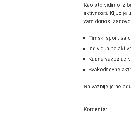
Kao što vidimo iz br
aktivnosti. Ključ j
vam donosi zadovolj
Timski sport sa
Individualne aktivn
Kućne vežbe uz vi
Svakodnevne aktiv
Najvažnije je ne odus
Komentari