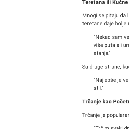
Teretana ili Kućn
Mnogi se pitaju da li
teretane daje bolje 
"Nekad sam vež
više puta ali u
stanje."
Sa druge strane, ku
"Najlepše je v
stil."
Trčanje kao Početn
Trčanje je populara
"Trčim svaki d