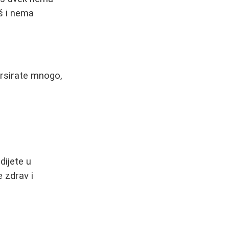
š i nema
forsirate mnogo,
dijete u
 zdrav i