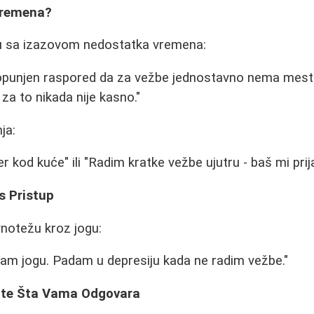
Vremena?
u sa izazovom nedostatka vremena:
 popunjen raspored da za vežbe jednostavno nema mes
za to nikada nije kasno."
ja:
r kod kuće" ili "Radim kratke vežbe ujutru - baš mi prija
s Pristup
vnotežu kroz jogu:
m jogu. Padam u depresiju kada ne radim vežbe."
ite Šta Vama Odgovara