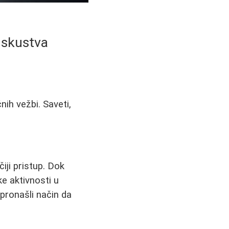
 Iskustva
nih vežbi. Saveti,
iji pristup. Dok
ke aktivnosti u
 pronašli način da