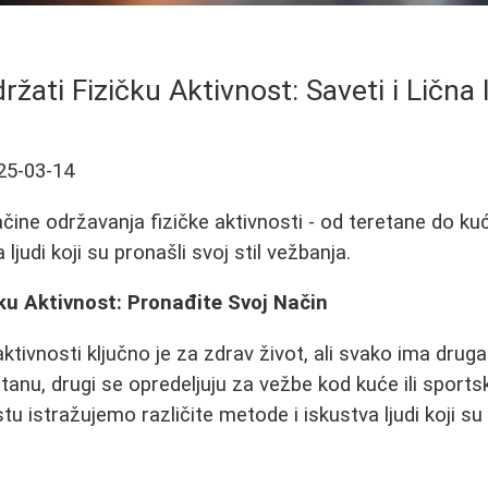
žati Fizičku Aktivnost: Saveti i Lična
25-03-14
načine održavanja fizičke aktivnosti - od teretane do kuć
 ljudi koji su pronašli svoj stil vežbanja.
ku Aktivnost: Pronađite Svoj Način
ktivnosti ključno je za zdrav život, ali svako ima drugač
etanu, drugi se opredeljuju za vežbe kod kuće ili sports
tu istražujemo različite metode i iskustva ljudi koji su