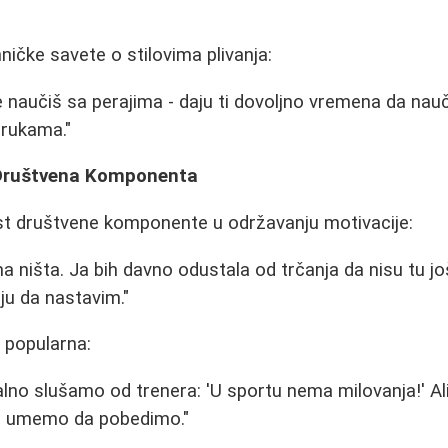
ehničke savete o stilovima plivanja:
e naučiš sa perajima - daju ti dovoljno vremena da nauč
 rukama."
 Društvena Komponenta
st društvene komponente u održavanju motivacije:
a ništa. Ja bih davno odustala od trčanja da nisu tu j
ju da nastavim."
 popularna:
alno slušamo od trenera: 'U sportu nema milovanja!' Al
i umemo da pobedimo."