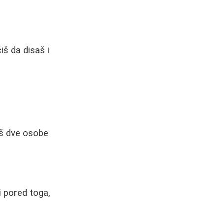
iš da disaš i
oš dve osobe
i pored toga,