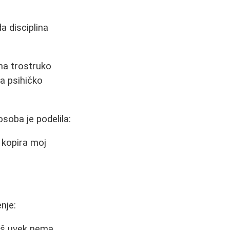
da disciplina
na trostruko
na psihičko
soba je podelila:
 kopira moj
nje:
još uvek nema