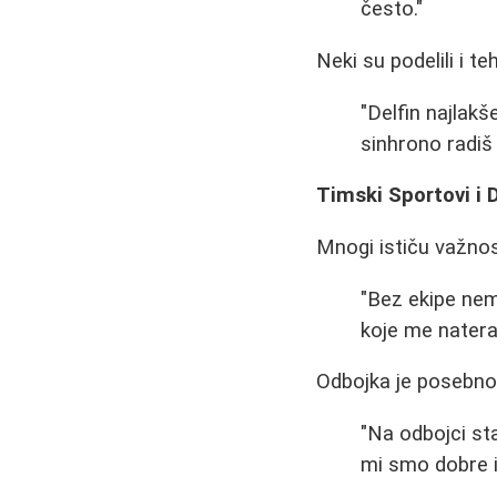
često."
Neki su podelili i t
"Delfin najlakš
sinhrono radiš
Timski Sportovi i
Mnogi ističu važno
"Bez ekipe nem
koje me natera
Odbojka je posebno
"Na odbojci st
mi smo dobre 