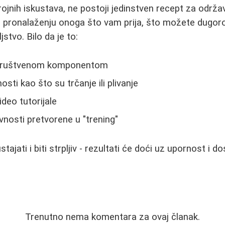
ojnih iskustava, ne postoji jedinstven recept za održav
e u pronalaženju onoga što vam prija, što možete dugor
stvo. Bilo da je to:
 društvenom komponentom
osti kao što su trčanje ili plivanje
deo tutorijale
nosti pretvorene u "trening"
tajati i biti strpljiv - rezultati će doći uz upornost i d
Trenutno nema komentara za ovaj članak.