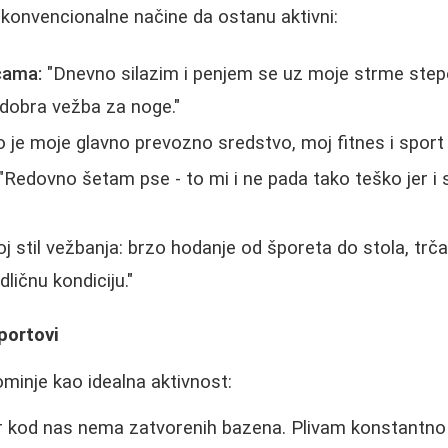
konvencionalne načine da ostanu aktivni:
cama:
"Dnevno silazim i penjem se uz moje strme stepe
o dobra vežba za noge."
o je moje glavno prevozno sredstvo, moj fitnes i sport
"Redovno šetam pse - to mi i ne pada tako teško jer i
j stil vežbanja: brzo hodanje od šporeta do stola, trč
ličnu kondiciju."
portovi
ominje kao idealna aktivnost:
r kod nas nema zatvorenih bazena. Plivam konstantno i