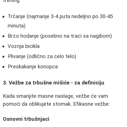
trening:
Trčanje (najmanje 3-4 puta nedeljno po 30-45
minuta)
Brzo hodanje (posebno na traci sa nagibom)
Voznja bicikla
Plivanje (odlično za celo telo)
Preskakanje konopca
3. Vežbe za trbušne mišiće - za definiciju
Kada smanjite masne naslage, vežbe će vam
pomoći da oblikujete stomak. Efikasne vežbe:
Osnovni trbušnjaci