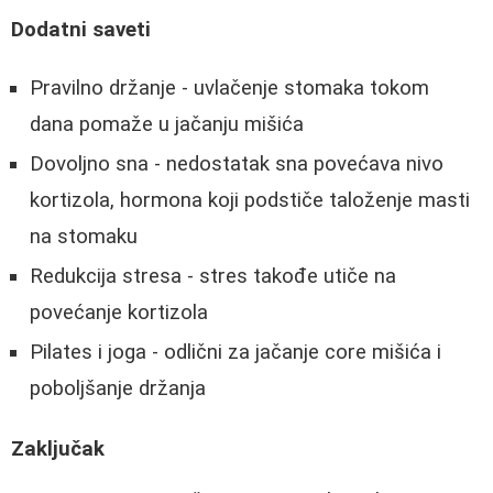
Dodatni saveti
Pravilno držanje - uvlačenje stomaka tokom
dana pomaže u jačanju mišića
Dovoljno sna - nedostatak sna povećava nivo
kortizola, hormona koji podstiče taloženje masti
na stomaku
Redukcija stresa - stres takođe utiče na
povećanje kortizola
Pilates i joga - odlični za jačanje core mišića i
poboljšanje držanja
Zaključak