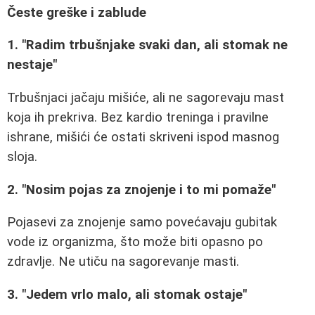
Česte greške i zablude
1. "Radim trbušnjake svaki dan, ali stomak ne
nestaje"
Trbušnjaci jačaju mišiće, ali ne sagorevaju mast
koja ih prekriva. Bez kardio treninga i pravilne
ishrane, mišići će ostati skriveni ispod masnog
sloja.
2. "Nosim pojas za znojenje i to mi pomaže"
Pojasevi za znojenje samo povećavaju gubitak
vode iz organizma, što može biti opasno po
zdravlje. Ne utiču na sagorevanje masti.
3. "Jedem vrlo malo, ali stomak ostaje"