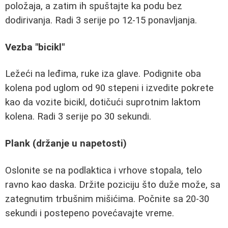
položaja, a zatim ih spuštajte ka podu bez
dodirivanja. Radi 3 serije po 12-15 ponavljanja.
Vezba "bicikl"
Ležeći na leđima, ruke iza glave. Podignite oba
kolena pod uglom od 90 stepeni i izvedite pokrete
kao da vozite bicikl, dotičući suprotnim laktom
kolena. Radi 3 serije po 30 sekundi.
Plank (držanje u napetosti)
Oslonite se na podlaktica i vrhove stopala, telo
ravno kao daska. Držite poziciju što duže može, sa
zategnutim trbušnim mišićima. Počnite sa 20-30
sekundi i postepeno povećavajte vreme.