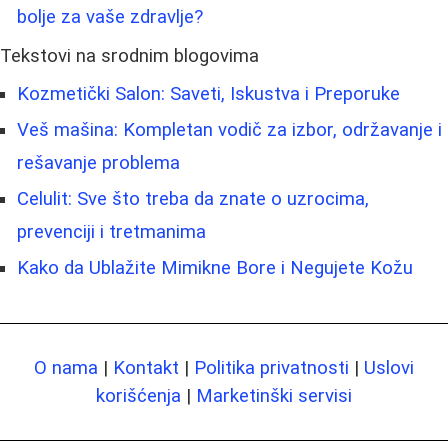
bolje za vaše zdravlje?
Tekstovi na srodnim blogovima
Kozmetički Salon: Saveti, Iskustva i Preporuke
Veš mašina: Kompletan vodič za izbor, održavanje i
rešavanje problema
Celulit: Sve što treba da znate o uzrocima,
prevenciji i tretmanima
Kako da Ublažite Mimikne Bore i Negujete Kožu
O nama
|
Kontakt
|
Politika privatnosti
|
Uslovi
korišćenja
|
Marketinški servisi