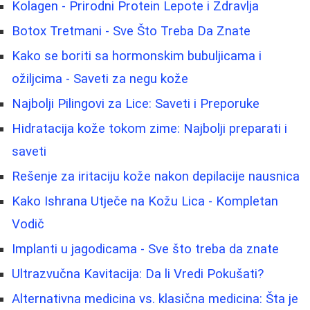
Kolagen - Prirodni Protein Lepote i Zdravlja
Botox Tretmani - Sve Što Treba Da Znate
Kako se boriti sa hormonskim bubuljicama i
ožiljcima - Saveti za negu kože
Najbolji Pilingovi za Lice: Saveti i Preporuke
Hidratacija kože tokom zime: Najbolji preparati i
saveti
Rešenje za iritaciju kože nakon depilacije nausnica
Kako Ishrana Utječe na Kožu Lica - Kompletan
Vodič
Implanti u jagodicama - Sve što treba da znate
Ultrazvučna Kavitacija: Da li Vredi Pokušati?
Alternativna medicina vs. klasična medicina: Šta je