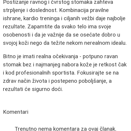
Postizanje ravnog i čvrstog stomaka zahteva
strpljenje i doslednost. Kombinacija pravilne
ishrane, kardio treninga i ciljanih vežbi daje najbolje
rezultate. Zapamtite da svako telo ima svoje
osobenosti i da je važnije da se osećate dobro u
svojoj koži nego da težite nekom nerealnom idealu.
Bitno je imati realna očekivanja - potpuno ravan
stomak bez i najmanjeg nabora kože je retkost čak
i kod profesionalnih sportista. Fokusirajte se na
zdrav način života i postepeno poboljšanje, a
rezultati će sigurno doći.
Komentari
Trenutno nema komentara za ovaj članak.