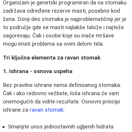
Organizam je genetski programiran da na stomaku
zadržava određene rezerve masti, posebno kod
žena. Donji deo stomaka je najproblematičniji jer je
to područje gde se masti najlakše talože i najteže
sagorevaju. Čak i osobe koje su inače mršave
mogu imati problema sa ovim delom tela.
Tri ključna elementa za ravan stomak
1. Ishrana - osnova uspeha
Bez pravilne ishrane nema definisanog stomaka.
Čak i ako redovno vežbate, loša ishrana će vam
onemogućiti da vidite rezultate. Osnovni principi
ishrane za
ravan stomak
:
Smanjite unos jednostavnih ugljenih hidrata