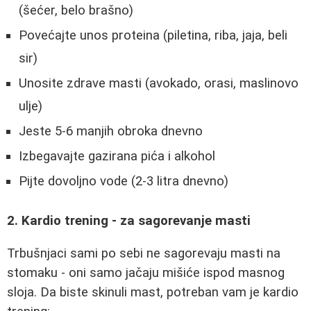
(šećer, belo brašno)
Povećajte unos proteina (piletina, riba, jaja, beli
sir)
Unosite zdrave masti (avokado, orasi, maslinovo
ulje)
Jeste 5-6 manjih obroka dnevno
Izbegavajte gazirana pića i alkohol
Pijte dovoljno vode (2-3 litra dnevno)
2. Kardio trening - za sagorevanje masti
Trbušnjaci sami po sebi ne sagorevaju masti na
stomaku - oni samo jačaju mišiće ispod masnog
sloja. Da biste skinuli mast, potreban vam je kardio